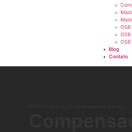
Com
Made
Made
OSB
OSB 
OSB 
Blog
Contato
FORNECIMENTO DE COMPENSADO NAVAL
Compensad