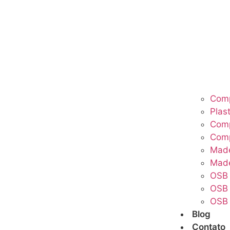
Comp
Plas
Com
Com
Made
Made
OSB
OSB 
OSB 
Blog
Contato