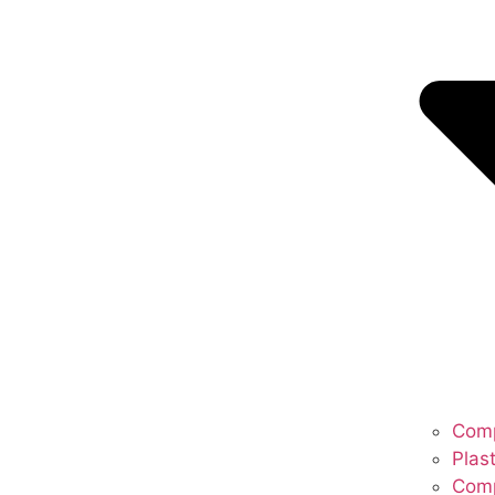
Comp
Plas
Com