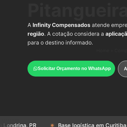
Pitangueira
A
Infinity Compensados
atende empr
região
. A cotação considera a
aplicaç
para o destino informado.
Home
»
Compe
Solicitar Orçamento no WhatsApp
A
a, PR
Base logística em Curitiba, PR