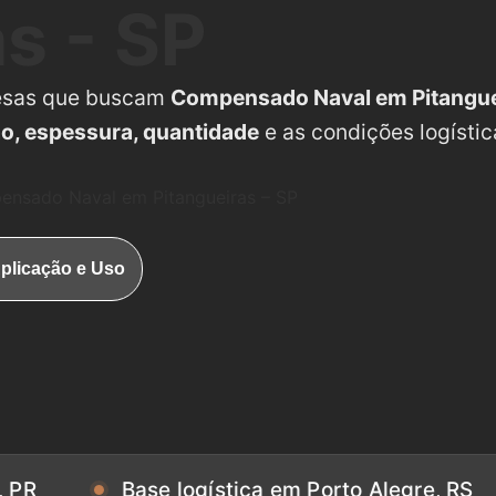
s - SP
esas que buscam
Compensado Naval em Pitangue
ão, espessura, quantidade
e as condições logístic
nsado Naval em Pitangueiras – SP
plicação e Uso
Base logística em Porto Alegre, RS
Ba