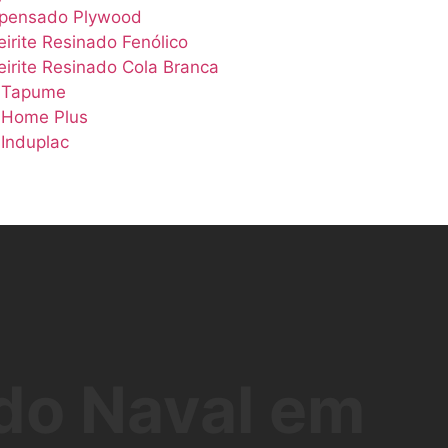
pensado Plywood
irite Resinado Fenólico
irite Resinado Cola Branca
 Tapume
Home Plus
Induplac
o Naval em