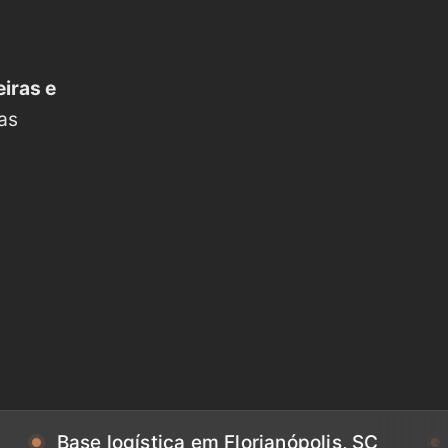
iras e
as
se logística em Florianópolis, SC
Base lo