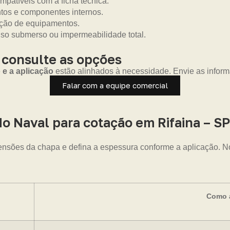
mpatíveis com a ficha técnica.
ntos e componentes internos.
eção de equipamentos.
uso submerso ou impermeabilidade total.
 consulte as opções
 e a aplicação
estão alinhados à necessidade. Envie as infor
Falar com a equipe comercial
 Naval para cotação em Rifaina – SP
nsões da chapa e defina a espessura conforme a aplicação. No
Como a