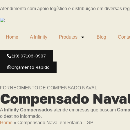
Atendimento com apoio logístico e distribuição em diversas re
Home
A Infinity
Produtos
Blog
Conta
(19) 97106-0987
Orçamento Rápido
FORNECIMENTO DE COMPENSADO NAVAL
Compensado Naval 
A
Infinity Compensados
atende empresas que buscam
Compe
o destino informado.
Home
»
Compensado Naval em Rifaina – SP