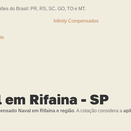
giões do Brasil: PR, RS, SC, GO, TO e MT.
to
em Rifaina - SP
nsado Naval em Rifaina e região
. A cotação considera a
apl