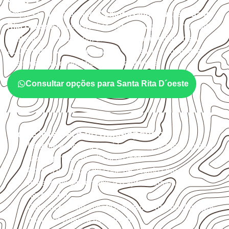
– SP?
Empresas que procuram
Compensado Naval em Santa
Rita D´oeste
devem avaliar onde a chapa será instalada,
qual será o contato com umidade e quais cuidados de
acabamento serão necessários. Espessura, formato e
quantidade também interferem na compra.
Consultar opções para Santa Rita D´oeste
O que interfere no desempenho
Escolha a medida considerando aplicação, apoios,
montagem e especificação técnica.
Organize o plano de corte de acordo com as
dimensões disponíveis e o aproveitamento
necessário.
Considere acabamento e proteção das bordas após
qualquer corte ou usinagem.