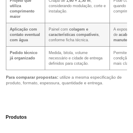
Projeto que
Chapa de
1,60 × 2,50 m
,
Pode contri
utiliza
considerando modulação, corte e
quando a p
comprimento
instalação.
compriment
maior
Aplicação com
Painel com
colagem e
A exposiçã
contato eventual
características compatíveis
,
de
acabam
com água
conforme ficha técnica.
manutenç
Pedido técnico
Medida, bitola, volume
Permite ver
já organizado
necessário e cidade de entrega
condição c
definidos para cotação.
mais clarez
Para comparar propostas:
utilize a mesma especificação de
produto, formato, espessura, quantidade e entrega.
Compare as alternativas em nosso catálogo de
Produtos
e identifique o tipo de chapa mais adequado
para sua aplicação.