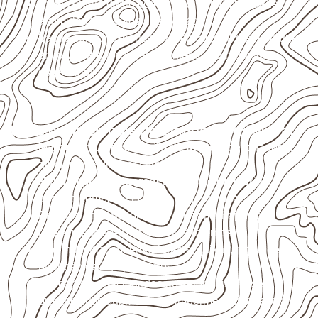
Evite contato direto com o solo, chuva, umidade
acumulada e apoios desnivelados.
Valide com o responsável técnico qualquer uso que
envolva carga, exposição intensa ou requisitos
específicos.
Usos profissionais do Compensado Naval
Marcenaria e fabricação de móveis
destinados a
ambientes sujeitos à umidade.
Revestimentos, paredes, pisos e divisórias
,
quando compatíveis com a ficha técnica.
Projetos de transporte que utilizam chapas em
revestimentos e componentes internos.
Uso industrial em embalagens, caixas, montagem e
proteção de equipamentos.
Aplicações relacionadas ao setor náutico, sem
presumir uso submerso ou impermeabilidade total.