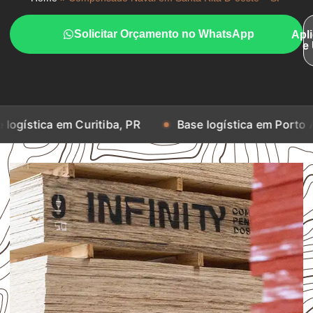
Solicitar Orçamento no WhatsApp
Apl
e
m Curitiba, PR
Base logística em Porto Alegre, RS