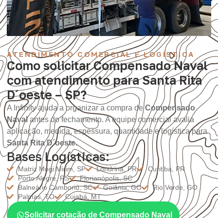
ATENDIMENTO COMERCIAL E LOGÍSTICA
Como solicitar Compensado Naval
com atendimento para Santa Rita
D´oeste – SP?
A Infinity ajuda a organizar a compra de
Compensado
Naval
antes do fechamento. A equipe comercial avalia
aplicação, medida, espessura, quantidade e logística para
Santa Rita D´oeste
.
Bases Logísticas:
Matriz Mogi Mirim, SP
Londrina, PR
Curitiba, PR
Porto Alegre, RS
Florianópolis, SC
Balneário Camboriú, SC
Goiânia, GO
Rio Verde, GO
Palmas, TO
Cuiabá, MT
Solicitar cotação de Compensado Naval