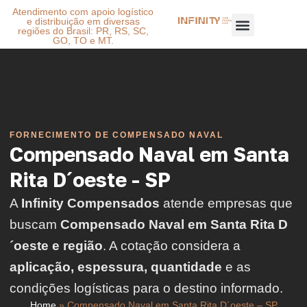
Atendimento com apoio logístico
e distribuição em diversas
regiões do Brasil: PR, RS, SC,
GO, TO e MT.
FORNECIMENTO DE COMPENSADO NAVAL
Compensado Naval em Santa
Rita D´oeste - SP
A
Infinity Compensados
atende empresas que
buscam
Compensado Naval em Santa Rita D
´oeste e região
. A cotação considera a
aplicação, espessura, quantidade
e as
condições logísticas para o destino informado.
Home
»
Compensado Naval em Santa Rita D´oeste – SP