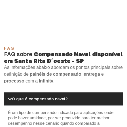
Compensado Plastificado
Plastificado 2 Processos
Compensado Plywood
Madeirite Resinado Fenólico
Madeirite Resinado Cola Branca
OSB Tapume
OSB Home Plus
OSB Induplac
FAQ
FAQ sobre
Compensado Naval disponível
em Santa Rita D´oeste - SP
As informações abaixo abordam os pontos principais sobre
definição de
painéis de compensado
,
entrega
e
processo
com a
Infinity
.
O que é compensado naval?
É um tipo de compensado indicado para aplicações onde
pode haver umidade, por ser produzido para ter melhor
desempenho nesse cenário quando comparado a