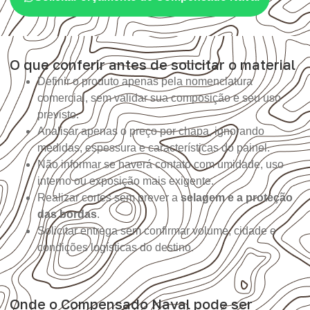
O que conferir antes de solicitar o material
Definir o produto apenas pela nomenclatura
comercial, sem validar sua composição e seu uso
previsto.
Analisar apenas o preço por chapa, ignorando
medidas, espessura e características do painel.
Não informar se haverá contato com umidade, uso
interno ou exposição mais exigente.
Realizar cortes sem prever a
selagem e a proteção
das bordas
.
Solicitar entrega sem confirmar volume, cidade e
condições logísticas do destino.
Onde o Compensado Naval pode ser