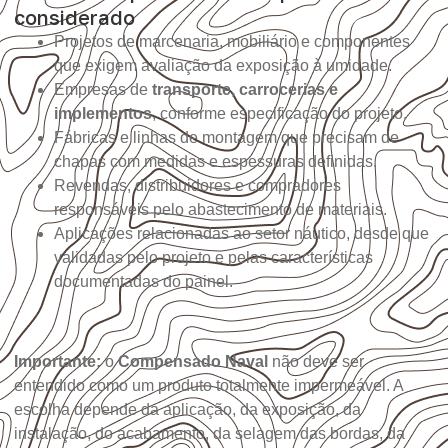
considerado
Projetos de marcenaria, mobiliário e componentes
que exigem avaliação da exposição à umidade.
Empresas de
transporte, carrocerias e
implementos
, conforme especificação do projeto.
Fábricas e linhas de montagem que precisam de
chapas com medidas e espessuras definidas.
Revendas, distribuidores e compradores
responsáveis pelo abastecimento de materiais.
Aplicações relacionadas ao setor náutico, desde que
validadas pelo projeto e pelas características
documentadas do painel.
Importante:
o
Compensado Naval
não deve ser
entendido como um produto totalmente impermeável. A
escolha depende da aplicação, da exposição, da
instalação, do acabamento, da selagem das bordas, da