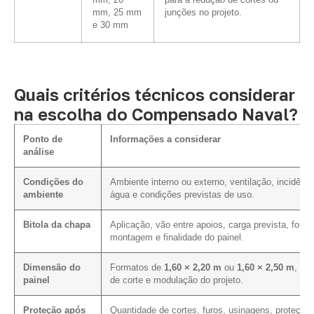
mm, 20
para a redução de cortes ou
mm, 25 mm
junções no projeto.
e 30 mm
Quais critérios técnicos considerar
na escolha do Compensado Naval?
Ponto de
Informações a considerar
análise
Condições do
Ambiente interno ou externo, ventilação, incidênci
ambiente
água e condições previstas de uso.
Bitola da chapa
Aplicação, vão entre apoios, carga prevista, form
montagem e finalidade do painel.
Dimensão do
Formatos de
1,60 × 2,20 m
ou
1,60 × 2,50 m
, pla
painel
de corte e modulação do projeto.
Proteção após
Quantidade de cortes, furos, usinagens, proteção