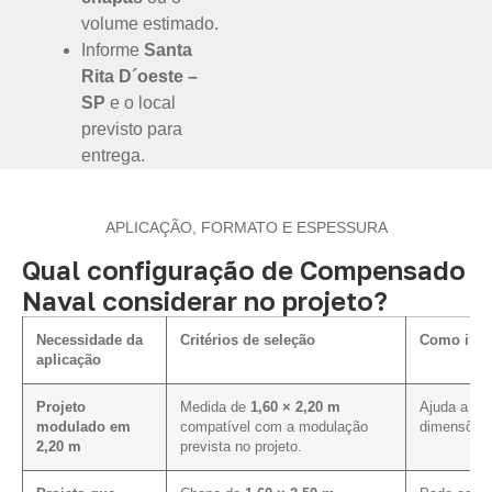
volume estimado.
Informe
Santa
Rita D´oeste –
SP
e o local
previsto para
entrega.
APLICAÇÃO, FORMATO E ESPESSURA
Qual configuração de Compensado
Naval considerar no projeto?
Necessidade da
Critérios de seleção
Como influ
aplicação
Projeto
Medida de
1,60 × 2,20 m
Ajuda a ali
modulado em
compatível com a modulação
dimensões 
2,20 m
prevista no projeto.