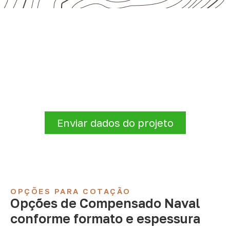
Precisa de Compensado Naval
para sua empresa?
Antes de fechar a compra, confirme se a
espessura, o formato e a aplicação
estão alinhados à necessidade. Envie as
informações para receber uma cotação.
Enviar dados do projeto
OPÇÕES PARA COTAÇÃO
Opções de Compensado Naval
conforme formato e espessura