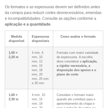
Os formatos e as espessuras devem ser definidos antes
da compra para reduzir cortes desnecessários, emendas
e incompatibilidades. Consulte as opções conforme a
aplicação e a quantidade
.
Medida
Espessuras
Como avaliar o formato
disponível
disponíveis
1,60 ×
4 mm, 6
Formato com maior variedade
2,20 m
mm, 10
de espessuras. A escolha
mm, 12
deve considerar a
aplicação,
mm, 15
a rigidez necessária, a
mm, 18
disposição dos apoios e o
mm, 20
plano de corte
.
mm, 25 mm
e 30 mm
1,60 ×
4 mm, 10
Considere o formato maior
2,50 m
mm, 15
quando ele contribuir para o
mm, 18
aproveitamento da chapa e