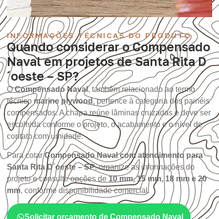
INFORMAÇÕES TÉCNICAS DO PRODUTO
Quando considerar o Compensado
Naval em projetos de Santa Rita D
´oeste – SP?
O
Compensado Naval
, também relacionado ao termo
técnico
marine plywood
, pertence à categoria dos painéis
compensados. A chapa reúne lâminas cruzadas e deve ser
escolhida conforme o projeto, o acabamento e o nível de
contato com umidade.
Para cotar
Compensado Naval com atendimento para
Santa Rita D´oeste – SP
, organize as informações do
projeto e consulte opções de
10 mm, 15 mm, 18 mm e 20
mm
, conforme disponibilidade comercial.
Solicitar orçamento de Compensado Naval