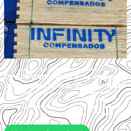
UTILIZAÇÃO E CUIDADOS DO PRODUTO
Compensado Naval para empresas
de Pompéu: aplicações e cuidados
Em aplicações profissionais, o
Compensado Naval
é
utilizado quando o projeto exige atenção à
colagem, à
exposição à umidade e à estabilidade dimensional
. A
adequação deve ser confirmada conforme a ficha técnica e
as condições de uso.