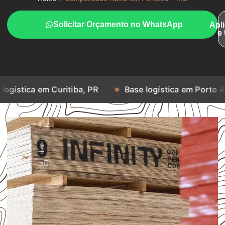
Solicitar Orçamento no WhatsApp
Apl
e
m Curitiba, PR
Base logística em Porto Alegre, RS