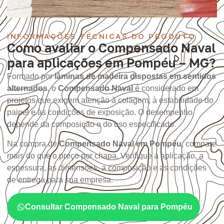
INFORMAÇÕES TÉCNICAS DO PRODUTO
Como avaliar o Compensado Naval
para aplicações em Pompéu – MG?
Formado por
lâminas de madeira dispostas em sentidos
alternados
, o
Compensado Naval
é considerado em
projetos que exigem atenção à colagem, à estabilidade do
painel e às condições de exposição. O desempenho
depende da composição e do uso especificado.
Na compra de
Compensado Naval em Pompéu
, compare
mais do que o preço por chapa. Verifique a aplicação, a
espessura, as dimensões, a composição e as condições
de entrega para sua empresa.
Consultar Compensado Naval para Pompéu