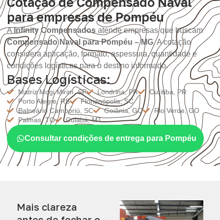
Cotação de Compensado Naval
para empresas de Pompéu
A
Infinity Compensados
atende empresas que buscam
Compensado Naval para Pompéu – MG
. A cotação
considera aplicação, formato, espessura, quantidade e
condições logísticas para o destino informado.
Bases Logísticas:
Matriz Mogi Mirim, SP
Londrina, PR
Curitiba, PR
Porto Alegre, RS
Florianópolis, SC
Balneário Camboriú, SC
Goiânia, GO
Rio Verde, GO
Palmas, TO
Cuiabá, MT
Consultar condições de entrega para Pompéu
Mais clareza
antes de fechar o