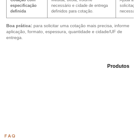
especificação
necessário e cidade de entrega
solicitação
definida
definidos para cotação.
necessário
Boa prática:
para solicitar uma cotação mais precisa, informe
aplicação, formato, espessura, quantidade e cidade/UF de
entrega.
Compare as alternativas em nosso mix de
Produtos
e
encontre o material mais indicado para sua demanda.
Compensado Plastificado
Plastificado 2 Processos
Compensado Plywood
Madeirite Resinado Fenólico
Madeirite Resinado Cola Branca
OSB Tapume
OSB Home Plus
OSB Induplac
FAQ