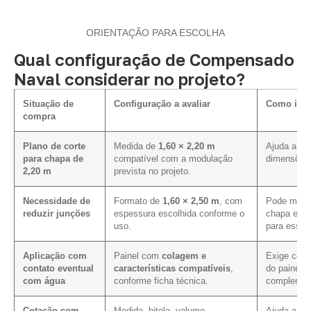
ORIENTAÇÃO PARA ESCOLHA
Qual configuração de Compensado
Naval considerar no projeto?
Situação de
Configuração a avaliar
Como infl
compra
Plano de corte
Medida de
1,60 × 2,20 m
Ajuda a al
para chapa de
compatível com a modulação
dimensões 
2,20 m
prevista no projeto.
Necessidade de
Formato de
1,60 × 2,50 m
, com
Pode melho
reduzir junções
espessura escolhida conforme o
chapa em p
uso.
para essa 
Aplicação com
Painel com
colagem e
Exige conf
contato eventual
características compatíveis
,
do painel 
com água
conforme ficha técnica.
complemen
Cotação com
Medida, bitola, volume
Ajuda a red