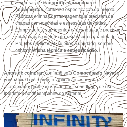
Empresas de
transporte, carrocerias e
implementos
, conforme especificação do projeto.
Fábricas e linhas de montagem que precisam de
chapas com medidas e espessuras definidas.
Compradores, suprimentos e revendas que precisam
cotar chapas por formato, espessura e quantidade.
Projetos náuticos ou sujeitos à umidade, sempre
conforme
ficha técnica e especificação
.
Antes de comprar:
confirme se o
Compensado Naval
é
compatível com o projeto. Aplicação, espessura,
acabamento, proteção das bordas e condições de uso
interferem no desempenho do material.