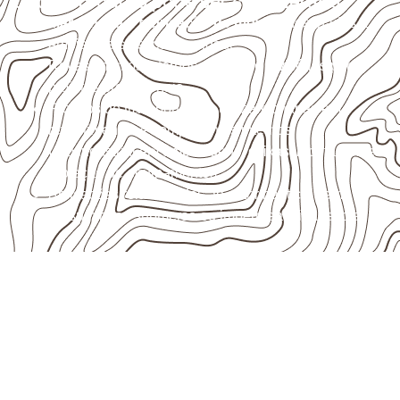
Onde o produto pode ser considerado
Marcenaria e fabricação de móveis
destinados a
ambientes sujeitos à umidade.
Revestimentos internos, painéis e divisórias para
projetos profissionais.
Projetos de transporte que utilizam chapas em
revestimentos e componentes internos.
Uso industrial em embalagens, caixas, montagem e
proteção de equipamentos.
Aplicações relacionadas ao setor náutico, sem
presumir uso submerso ou impermeabilidade total.
Organize sua cotação de
Compensado Naval
Informe a
aplicação, a espessura, a
quantidade e a cidade de entrega
. A