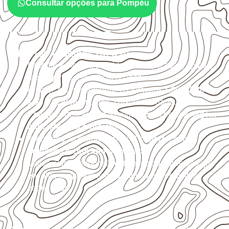
Consultar opções para Pompéu
Critérios técnicos de uso
Escolha a medida considerando aplicação, apoios,
montagem e especificação técnica.
Planeje o corte conforme os formatos
1,60 × 2,20 m e
1,60 × 2,50 m
, sujeitos à disponibilidade.
Proteja cortes, furos e extremidades com a
selagem
indicada para o projeto
.
Armazene as chapas em local
coberto, seco,
ventilado e com apoio nivelado
.
Valide com o responsável técnico qualquer uso que
envolva carga, exposição intensa ou requisitos
específicos.