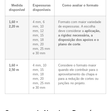
Medida
Espessuras
Como avaliar o formato
disponível
disponíveis
1,60 ×
4 mm, 6
Formato com maior variedade
2,20 m
mm, 10
de espessuras. A escolha
mm, 12
deve considerar a
aplicação,
mm, 15
a rigidez necessária, a
mm, 18
disposição dos apoios e o
mm, 20
plano de corte
.
mm, 25 mm
e 30 mm
1,60 ×
4 mm, 10
Considere o formato maior
2,50 m
mm, 15
quando ele contribuir para o
mm, 18
aproveitamento da chapa e
mm, 20
para a redução de cortes ou
mm, 25 mm
junções no projeto.
e 30 mm