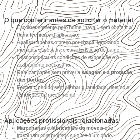
O que conferir antes de solicitar o material
Escolher somente pelo nome “naval”, sem conferir a
ficha técnica
e a aplicação.
Analisar apenas o preço por chapa, ignorando
medidas, espessura e características do painel.
Desconsiderar as condições de exposição e o
acabamento necessário.
Realizar cortes sem prever a
selagem e a proteção
das bordas
.
Fechar o pedido sem alinhar quantidade, destino e
condições de recebimento.
Aplicações profissionais relacionadas
Marcenarias e fabricantes de móveis
que
trabalham com projetos sujeitos à umidade.