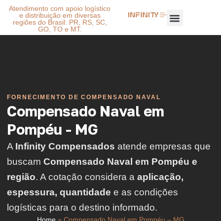
Atendimento com apoio logístico
e distribuição em diversas
regiões do Brasil: PR, RS, SC,
GO, TO e MT.
FORNECIMENTO DE COMPENSADO NAVAL
Compensado Naval em
Pompéu - MG
A
Infinity Compensados
atende empresas que
buscam
Compensado Naval em Pompéu e
região
. A cotação considera a
aplicação,
espessura, quantidade
e as condições
logísticas para o destino informado.
Home
»
Compensado Naval em Pompéu – MG