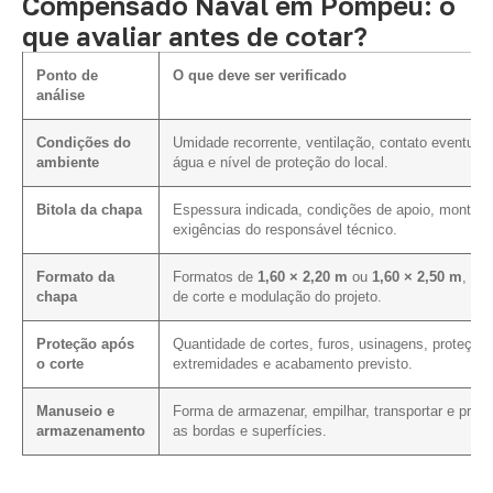
Compensado Naval em Pompéu: o
que avaliar antes de cotar?
Ponto de
O que deve ser verificado
análise
Condições do
Umidade recorrente, ventilação, contato eventual
ambiente
água e nível de proteção do local.
Bitola da chapa
Espessura indicada, condições de apoio, montag
exigências do responsável técnico.
Formato da
Formatos de
1,60 × 2,20 m
ou
1,60 × 2,50 m
, pla
chapa
de corte e modulação do projeto.
Proteção após
Quantidade de cortes, furos, usinagens, proteção
o corte
extremidades e acabamento previsto.
Manuseio e
Forma de armazenar, empilhar, transportar e prote
armazenamento
as bordas e superfícies.