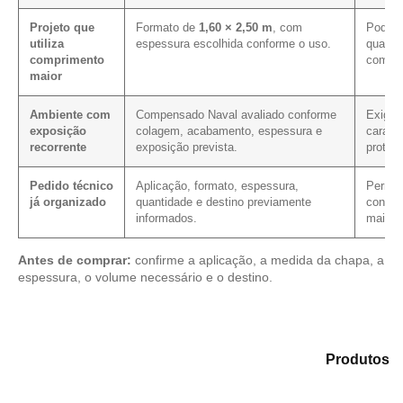
Projeto que
Formato de
1,60 × 2,50 m
, com
Pode c
utiliza
espessura escolhida conforme o uso.
quando
comprimento
compri
maior
Ambiente com
Compensado Naval avaliado conforme
Exige 
exposição
colagem, acabamento, espessura e
caracte
recorrente
exposição prevista.
proteç
Pedido técnico
Aplicação, formato, espessura,
Permite
já organizado
quantidade e destino previamente
condiç
informados.
mais c
Antes de comprar:
confirme a aplicação, a medida da chapa, a
espessura, o volume necessário e o destino.
Analise as alternativas em nosso catálogo de
Produtos
e encontre o tipo de chapa mais compatível para sua
aplicação.