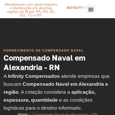
Atendimento com apoio logístico
e distribuição em diversas
regiões do Brasil: PR, RS, SC,
GO, TO e MT.
FORNECIMENTO DE COMPENSADO NAVAL
Compensado Naval em
Alexandria - RN
A
Infinity Compensados
atende empresas que
buscam
Compensado Naval em Alexandria e
região
. A cotação considera a
aplicação,
espessura, quantidade
e as condições
logísticas para o destino informado.
Home
»
Compensado Naval em Alexandria – RN