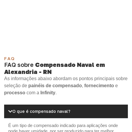
Compensado Plastificado
Plastificado 2 Processos
Compensado Plywood
Madeirite Resinado Fenólico
Madeirite Resinado Cola Branca
OSB Tapume
OSB Home Plus
OSB Induplac
FAQ
FAQ sobre
Compensado Naval em
Alexandria - RN
As informações abaixo abordam os pontos principais sobre
seleção de
painéis de compensado
,
fornecimento
e
processo
com a
Infinity
.
O que é compensado naval?
É um tipo de compensado indicado para aplicações onde
pode haver umidade, por ser produzido para ter melhor