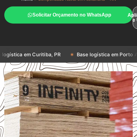
Solicitar Orçamento no WhatsApp
Apl
e
m Curitiba, PR
Base logística em Porto Alegre, RS