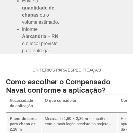
Envie a
quantidade de
chapas
ou o
volume estimado.
Informe
Alexandria – RN
e o local previsto
para entrega.
CRITÉRIOS PARA ESPECIFICAÇÃO
Como escolher o Compensado
Naval conforme a aplicação?
Necessidade
O que considerar
Como i
da aplicação
Plano de corte
Medida de
1,60 × 2,20 m
compatível
Permite
para chapa de
com a modulação prevista no projeto.
aprove
2,20 m
da cot