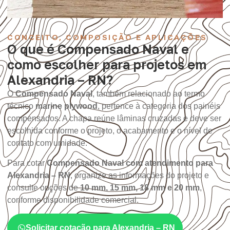
CONCEITO, COMPOSIÇÃO E APLICAÇÕES
O que é Compensado Naval e
como escolher para projetos em
Alexandria – RN?
O
Compensado Naval
, também relacionado ao termo
técnico
marine plywood
, pertence à categoria dos painéis
compensados. A chapa reúne lâminas cruzadas e deve ser
escolhida conforme o projeto, o acabamento e o nível de
contato com umidade.
Para cotar
Compensado Naval com atendimento para
Alexandria – RN
, organize as informações do projeto e
consulte opções de
10 mm, 15 mm, 18 mm e 20 mm
,
conforme disponibilidade comercial.
Solicitar cotação para Alexandria – RN