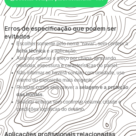
Erros de especificação que podem ser
evitados
Escolher somente pelo nome “naval”, sem conferir a
ficha técnica
e a aplicação.
Analisar apenas o preço por chapa, ignorando
medidas, espessura e características do painel.
Não informar se haverá contato com umidade, uso
interno ou exposição mais exigente.
Realizar cortes sem prever a
selagem e a proteção
das bordas
.
Solicitar entrega sem confirmar volume, cidade e
condições logísticas do destino.
Aplicações profissionais relacionadas