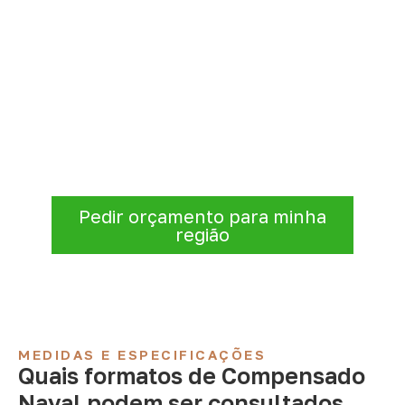
Solicite Compensado Naval
conforme sua aplicação
Informe a
aplicação, a espessura, a
quantidade e a cidade de entrega
. A
Infinity verificará a disponibilidade e as
condições comerciais e logísticas para sua
demanda.
Pedir orçamento para minha
região
MEDIDAS E ESPECIFICAÇÕES
Quais formatos de Compensado
Naval podem ser consultados