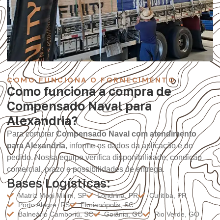
COMO FUNCIONA O FORNECIMENTO
Como funciona a compra de
Compensado Naval para
Alexandria?
Para comprar
Compensado Naval com atendimento
para Alexandria
, informe os dados da aplicação e do
pedido. Nossa equipe verifica disponibilidade, condição
comercial, prazo e possibilidades de entrega.
Bases Logísticas:
Matriz Mogi Mirim, SP
Londrina, PR
Curitiba, PR
Porto Alegre, RS
Florianópolis, SC
Balneário Camboriú, SC
Goiânia, GO
Rio Verde, GO