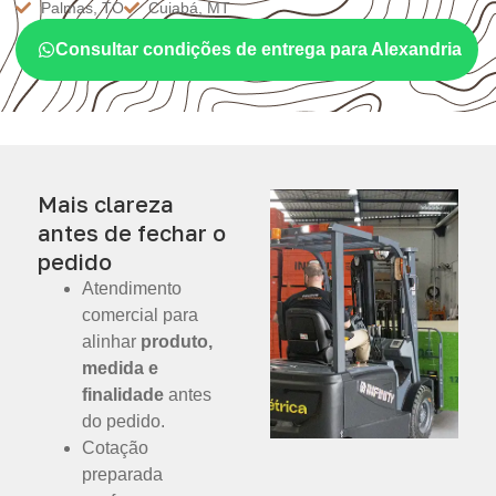
Palmas, TO
Cuiabá, MT
Consultar condições de entrega para Alexandria
Mais clareza
antes de fechar o
pedido
Atendimento
comercial para
alinhar
produto,
medida e
finalidade
antes
do pedido.
Cotação
preparada