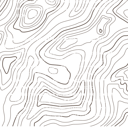
Valide com o responsável técnico qualquer uso que
envolva carga, exposição intensa ou requisitos
específicos.
Projetos compatíveis com avaliação
técnica
Móveis, divisórias e componentes de
marcenaria
técnica
, conforme exposição e acabamento.
Revestimentos, paredes, pisos e divisórias
,
quando compatíveis com a ficha técnica.
Aplicações em
carrocerias, implementos, trailers e
motorhomes
, conforme especificação.
Indústrias e linhas de montagem
que necessitam
de chapas com formato e espessura definidos.
Aplicações relacionadas ao setor náutico, sem
presumir uso submerso ou impermeabilidade total.