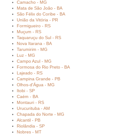
Camacho - MG
Mata de São João - BA
São Félix do Coribe - BA
União da Vitória - PR
Formigueiro - RS
Muçum - RS
Taquaruçu do Sul - RS
Nova Itarana - BA
Tarumirim - MG
Luz - MG
Campo Azul - MG
Formosa do Rio Preto - BA
Lajeado - RS
Campina Grande - PB
Olhos-d'Água - MG
Itobi - SP
Caém - BA
Montauri - RS
Urucurituba - AM
Chapada do Norte - MG
Alcantil - PB
Riolândia - SP
Nobres - MT