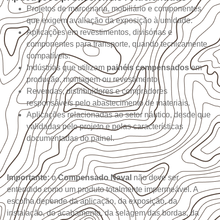
Projetos de marcenaria, mobiliário e componentes
que exigem avaliação da exposição à umidade.
Aplicações em revestimentos, divisórias e
componentes para transporte, quando tecnicamente
compatíveis.
Indústrias que utilizam
painéis compensados
em
produção, montagem ou revestimento.
Revendas, distribuidores e compradores
responsáveis pelo abastecimento de materiais.
Aplicações relacionadas ao setor náutico, desde que
validadas pelo projeto e pelas características
documentadas do painel.
Importante:
o
Compensado Naval
não deve ser
entendido como um produto totalmente impermeável. A
escolha depende da aplicação, da exposição, da
instalação, do acabamento, da selagem das bordas, da