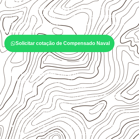
– RN?
A utilização do
Compensado Naval
depende do
ambiente, da finalidade e da especificação do projeto.
Antes da cotação, verifique a
espessura, o formato, a
exposição e o acabamento
previstos para a chapa.
Solicitar cotação de Compensado Naval
Critérios técnicos de uso
Escolha a medida considerando aplicação, apoios,
montagem e especificação técnica.
Planeje o corte conforme os formatos
1,60 × 2,20 m e
1,60 × 2,50 m
, sujeitos à disponibilidade.
Considere acabamento e proteção das bordas após
qualquer corte ou usinagem.
Evite contato direto com o solo, chuva, umidade
acumulada e apoios desnivelados.