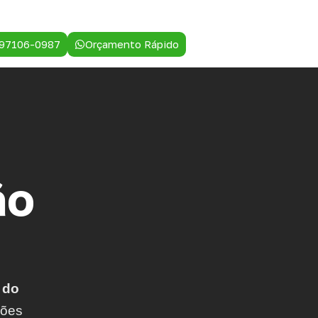
 97106-0987
Orçamento Rápido
ão
 do
ções