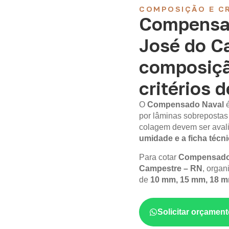
COMPOSIÇÃO E CR
Compensa
José do C
composiçã
critérios 
O
Compensado Naval
por lâminas sobrepostas
colagem devem ser aval
umidade e a ficha técn
Para cotar
Compensado 
Campestre – RN
, organ
de
10 mm, 15 mm, 18 
Solicitar orçame