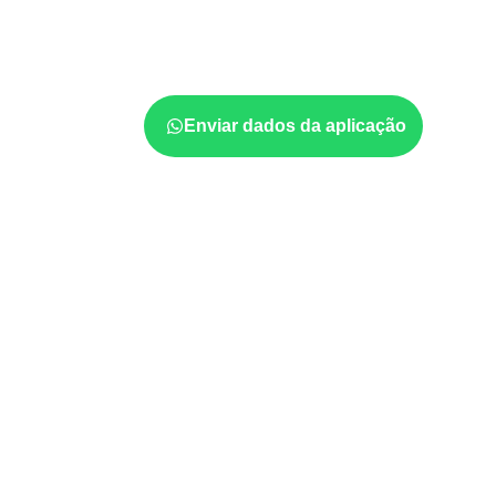
indústria, transporte e revestimento
sujeit
considerar a aplicação, a espessura, o acaba
documentadas do painel.
Enviar dados da aplicação
Aplicações relacionadas
Móveis, divisórias e componentes de
m
exposição e acabamento.
Revestimentos, paredes, pisos e div
com a ficha técnica.