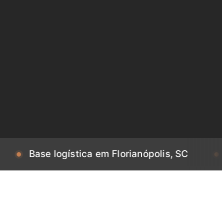
se logística em Florianópolis, SC
Base lo