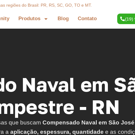
sas regiões do Brasil: PR, RS, SC, GO, TO e MT.
inity
Produtos
Blog
Contato
(19)
o Naval em S
mpestre - RN
sas que buscam
Compensado Naval em São José
ra a
aplicação, espessura, quantidade
e as condi