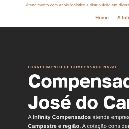
Atendimento com apoio logístico e distribuição em diver
Home
A Inf
FORNECIMENTO DE COMPENSADO NAVAL
Compensad
José do Ca
A
Infinity Compensados
atende empre
Campestre e região
. A cotação conside