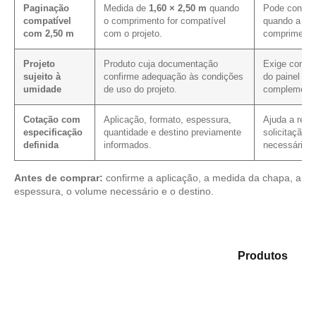
Paginação
Medida de
1,60 × 2,50 m
quando
Pode contrib
compatível
o comprimento for compatível
quando a pag
com 2,50 m
com o projeto.
comprimento
Projeto
Produto cuja documentação
Exige confir
sujeito à
confirme adequação às condições
do painel e 
umidade
de uso do projeto.
complementa
Cotação com
Aplicação, formato, espessura,
Ajuda a redu
especificação
quantidade e destino previamente
solicitação, 
definida
informados.
necessário.
Antes de comprar:
confirme a aplicação, a medida da chapa, a
espessura, o volume necessário e o destino.
Explore as alternativas em nosso mix de
Produtos
e
encontre o produto mais compatível para sua
necessidade.
Compensado Plastificado
Plastificado 2 Processos