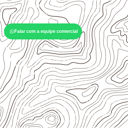
sujeitos à umidade. A escolha deve considerar a aplicação,
a espessura, o acabamento e as características
documentadas do painel.
Falar com a equipe comercial
Critérios técnicos de uso
Confirme se a
espessura e o formato
são
compatíveis com o projeto.
Organize o plano de corte de acordo com as
dimensões disponíveis e o aproveitamento
necessário.
Proteja cortes, furos e extremidades com a
selagem
indicada para o projeto
.
Evite contato direto com o solo, chuva, umidade
acumulada e apoios desnivelados.
Valide com o responsável técnico qualquer uso que