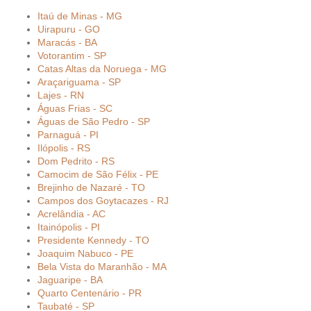
Itaú de Minas - MG
Uirapuru - GO
Maracás - BA
Votorantim - SP
Catas Altas da Noruega - MG
Araçariguama - SP
Lajes - RN
Águas Frias - SC
Águas de São Pedro - SP
Parnaguá - PI
Ilópolis - RS
Dom Pedrito - RS
Camocim de São Félix - PE
Brejinho de Nazaré - TO
Campos dos Goytacazes - RJ
Acrelândia - AC
Itainópolis - PI
Presidente Kennedy - TO
Joaquim Nabuco - PE
Bela Vista do Maranhão - MA
Jaguaripe - BA
Quarto Centenário - PR
Taubaté - SP