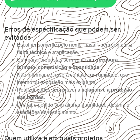
Erros de especificação que podem ser
evitados
Escolher somente pelo nome “naval”, sem conferir a
ficha técnica
e a aplicação.
Comparar propostas sem verificar
espessura,
formato, composição e quantidade
.
Não informar se haverá contato com umidade, uso
interno ou exposição mais exigente.
Realizar cortes sem prever a
selagem e a proteção
das bordas
.
Fechar o pedido sem alinhar quantidade, destino e
condições de recebimento.
Quem utiliza e em quais projetos