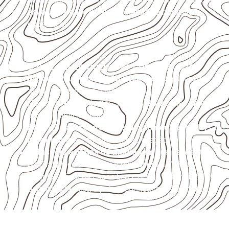
envolva carga, exposição intensa ou requisitos
específicos.
Onde o produto pode ser considerado
Marcenaria e fabricação de móveis
destinados a
ambientes sujeitos à umidade.
Revestimentos internos, painéis e divisórias para
projetos profissionais.
Aplicações em
carrocerias, implementos, trailers e
motorhomes
, conforme especificação.
Indústrias e linhas de montagem
que necessitam
de chapas com formato e espessura definidos.
Projetos náuticos específicos, desde que validados
pela ficha técnica e pelo responsável pelo projeto.