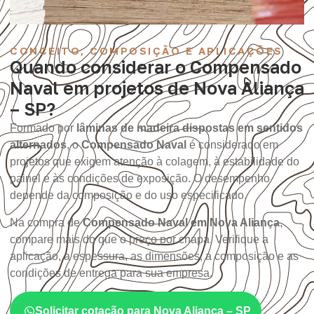
CONCEITO, COMPOSIÇÃO E APLICAÇÕES
Quando considerar o Compensado
Naval em projetos de Nova Aliança
– SP?
Formado por
lâminas de madeira dispostas em sentidos
alternados
, o
Compensado Naval
é considerado em
projetos que exigem atenção à colagem, à estabilidade do
painel e às condições de exposição. O desempenho
depende da composição e do uso especificado.
Na compra de
Compensado Naval em Nova Aliança
,
compare mais do que o preço por chapa. Verifique a
aplicação, a espessura, as dimensões, a composição e as
condições de entrega para sua empresa.
Solicitar cotação para Nova Aliança – SP