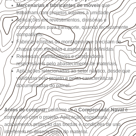
Marcenarias e fabricantes de móveis
que
trabalham com projetos sujeitos à umidade.
Aplicações em revestimentos, divisórias e
componentes para transporte, quando tecnicamente
compatíveis.
Fábricas e linhas de montagem que precisam de
chapas com medidas e espessuras definidas.
Revendas, distribuidores e compradores
responsáveis pelo abastecimento de materiais.
Aplicações relacionadas ao setor náutico, desde que
validadas pelo projeto e pelas características
documentadas do painel.
Antes de comprar:
confirme se o
Compensado Naval
é
compatível com o projeto. Aplicação, espessura,
acabamento, proteção das bordas e condições de uso
interferem no desempenho do material.