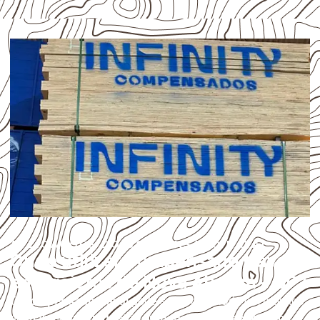
APLICAÇÕES DO COMPENSADO NAVAL
Onde utilizar Compensado Naval
em projetos de Nova Aliança – SP?
O
Compensado Naval
pode ser considerado em projetos
de
marcenaria, indústria, transporte e revestimento