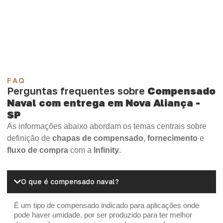
Compensado Plywood
Madeirite Resinado Fenólico
Madeirite Resinado Cola Branca
OSB Tapume
OSB Home Plus
OSB Induplac
FAQ
Perguntas frequentes sobre
Compensado
Naval com entrega em Nova Aliança -
SP
As informações abaixo abordam os temas centrais sobre
definição de
chapas de compensado
,
fornecimento
e
fluxo de compra
com a
Infinity
.
O que é compensado naval?
É um tipo de compensado indicado para aplicações onde
pode haver umidade, por ser produzido para ter melhor