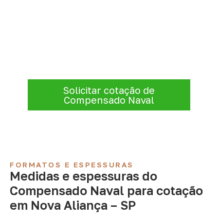
Organize sua cotação de
Compensado Naval
Para solicitar
Compensado Naval em
Nova Aliança – SP
, envie os dados do
projeto. A cotação será analisada conforme
produto, quantidade e destino.
Solicitar cotação de
Compensado Naval
FORMATOS E ESPESSURAS
Medidas e espessuras do
Compensado Naval para cotação
em Nova Aliança – SP