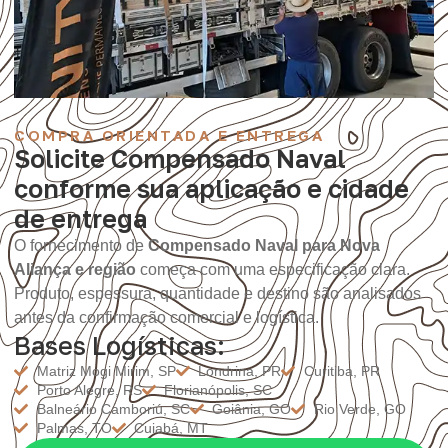
COMPRA ORIENTADA E ENTREGA
Solicite Compensado Naval
conforme sua aplicação e cidade
de entrega
O fornecimento de
Compensado Naval para Nova
Aliança e região
começa com uma especificação clara.
Produto, espessura, quantidade e destino são analisados
antes da confirmação comercial e logística.
Bases Logísticas:
Matriz Mogi Mirim, SP
Londrina, PR
Curitiba, PR
Porto Alegre, RS
Florianópolis, SC
Balneário Camboriú, SC
Goiânia, GO
Rio Verde, GO
Palmas, TO
Cuiabá, MT