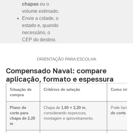
chapas
ou o
volume estimado.
Envie a cidade, o
estado e, quando
necessário, o
CEP do destino.
ORIENTAÇÃO PARA ESCOLHA
Compensado Naval: compare
aplicação, formato e espessura
Situação de
Critérios de seleção
Como influe
compra
Plano de
Chapa de
1,60 × 2,20 m
,
Pode facilit
corte para
considerando espessura,
de corte e 
chapa de 2,20
montagem e aproveitamento.
m