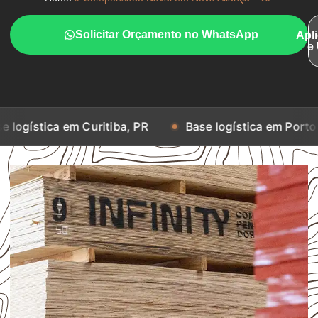
Solicitar Orçamento no WhatsApp
Apl
e
em Curitiba, PR
Base logística em Porto Alegre, RS