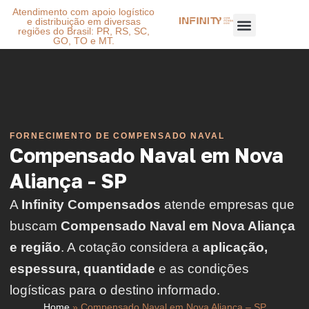
Atendimento com apoio logístico
e distribuição em diversas
regiões do Brasil: PR, RS, SC,
GO, TO e MT.
FORNECIMENTO DE COMPENSADO NAVAL
Compensado Naval em Nova
Aliança - SP
A
Infinity Compensados
atende empresas que
buscam
Compensado Naval em Nova Aliança
e região
. A cotação considera a
aplicação,
espessura, quantidade
e as condições
logísticas para o destino informado.
Home
»
Compensado Naval em Nova Aliança – SP