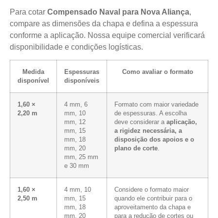
Para cotar
Compensado Naval para Nova Aliança
,
compare as dimensões da chapa e defina a espessura
conforme a aplicação. Nossa equipe comercial verificará
disponibilidade e condições logísticas.
Medida
Espessuras
Como avaliar o formato
disponível
disponíveis
1,60 ×
4 mm, 6
Formato com maior variedade
2,20 m
mm, 10
de espessuras. A escolha
mm, 12
deve considerar a
aplicação,
mm, 15
a rigidez necessária, a
mm, 18
disposição dos apoios e o
mm, 20
plano de corte
.
mm, 25 mm
e 30 mm
1,60 ×
4 mm, 10
Considere o formato maior
2,50 m
mm, 15
quando ele contribuir para o
mm, 18
aproveitamento da chapa e
mm, 20
para a redução de cortes ou