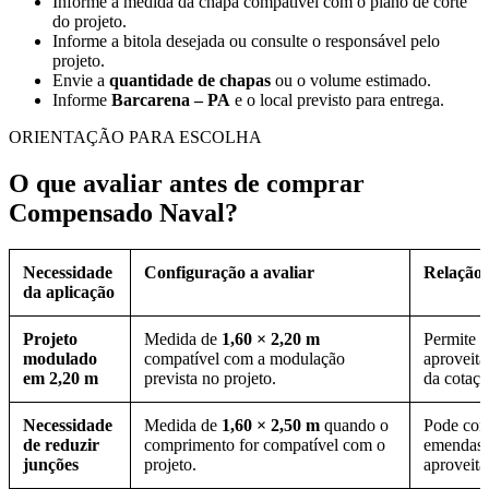
Informe a medida da chapa compatível com o plano de corte
do projeto.
Informe a bitola desejada ou consulte o responsável pelo
projeto.
Envie a
quantidade de chapas
ou o volume estimado.
Informe
Barcarena – PA
e o local previsto para entrega.
ORIENTAÇÃO PARA ESCOLHA
O que avaliar antes de comprar
Compensado Naval?
Necessidade
Configuração a avaliar
Relação 
da aplicação
Projeto
Medida de
1,60 × 2,20 m
Permite a
modulado
compatível com a modulação
aproveita
em 2,20 m
prevista no projeto.
da cotaçã
Necessidade
Medida de
1,60 × 2,50 m
quando o
Pode cont
de reduzir
comprimento for compatível com o
emendas 
junções
projeto.
aproveita