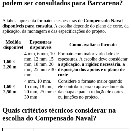
podem ser consultados para Barcarena?
A tabela apresenta formatos e espessuras de
Compensado Naval
disponíveis para consulta
. A escolha depende do plano de corte, da
aplicação, da montagem e das especificações do projeto.
Medida
Espessuras
Como avaliar o formato
disponível
disponíveis
4 mm, 6 mm, 10
Formato com maior variedade de
mm, 12 mm, 15
espessuras. A escolha deve considerar
1,60 ×
mm, 18 mm, 20
a
aplicação, a rigidez necessária, a
2,20 m
mm, 25 mm e 30
disposição dos apoios e o plano de
mm
corte
.
4 mm, 10 mm,
Considere o formato maior quando
1,60 ×
15 mm, 18 mm,
ele contribuir para o aproveitamento
2,50 m
20 mm, 25 mm e
da chapa e para a redução de cortes
30 mm
ou junções no projeto.
Quais critérios técnicos considerar na
escolha do Compensado Naval?