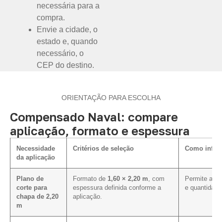
necessária para a
compra.
Envie a cidade, o
estado e, quando
necessário, o
CEP do destino.
ORIENTAÇÃO PARA ESCOLHA
Compensado Naval: compare
aplicação, formato e espessura
Necessidade
Critérios de seleção
Como influe
da aplicação
Plano de
Formato de
1,60 × 2,20 m
, com
Permite aval
corte para
espessura definida conforme a
e quantidade
chapa de 2,20
aplicação.
m