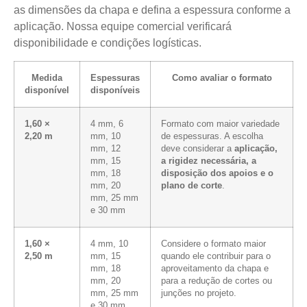
as dimensões da chapa e defina a espessura conforme a
aplicação. Nossa equipe comercial verificará
disponibilidade e condições logísticas.
Medida
Espessuras
Como avaliar o formato
disponível
disponíveis
1,60 ×
4 mm, 6
Formato com maior variedade
2,20 m
mm, 10
de espessuras. A escolha
mm, 12
deve considerar a
aplicação,
mm, 15
a rigidez necessária, a
mm, 18
disposição dos apoios e o
mm, 20
plano de corte
.
mm, 25 mm
e 30 mm
1,60 ×
4 mm, 10
Considere o formato maior
2,50 m
mm, 15
quando ele contribuir para o
mm, 18
aproveitamento da chapa e
mm, 20
para a redução de cortes ou
mm, 25 mm
junções no projeto.
e 30 mm