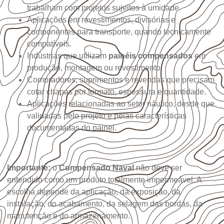
trabalham com projetos sujeitos à umidade.
Aplicações em revestimentos, divisórias e
componentes para transporte, quando tecnicamente
compatíveis.
Indústrias que utilizam
painéis compensados
em
produção, montagem ou revestimento.
Compradores, suprimentos e revendas que precisam
cotar chapas por formato, espessura e quantidade.
Aplicações relacionadas ao setor náutico, desde que
validadas pelo projeto e pelas características
documentadas do painel.
Importante:
o
Compensado Naval
não deve ser
entendido como um produto totalmente impermeável. A
escolha depende da aplicação, da exposição, da
instalação, do acabamento, da selagem das bordas, da
manutenção e do armazenamento.