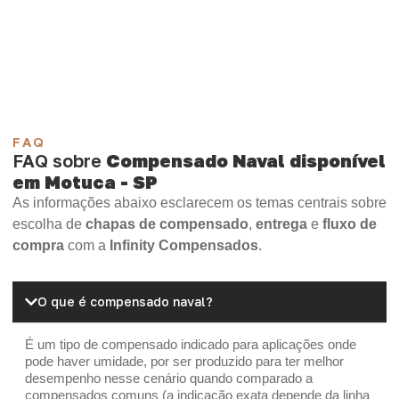
Compensado Plywood
Madeirite Resinado Fenólico
Madeirite Resinado Cola Branca
OSB Tapume
OSB Home Plus
OSB Induplac
FAQ
FAQ sobre
Compensado Naval disponível
em Motuca - SP
As informações abaixo esclarecem os temas centrais sobre
escolha de
chapas de compensado
,
entrega
e
fluxo de
compra
com a
Infinity Compensados
.
O que é compensado naval?
É um tipo de compensado indicado para aplicações onde
pode haver umidade, por ser produzido para ter melhor
desempenho nesse cenário quando comparado a
compensados comuns (a indicação exata depende da linha