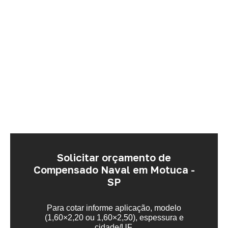
Solicitar orçamento de
Compensado Naval em Motuca -
SP
Para cotar informe aplicação, modelo
(1,60×2,20 ou 1,60×2,50), espessura e
cidade/UF.