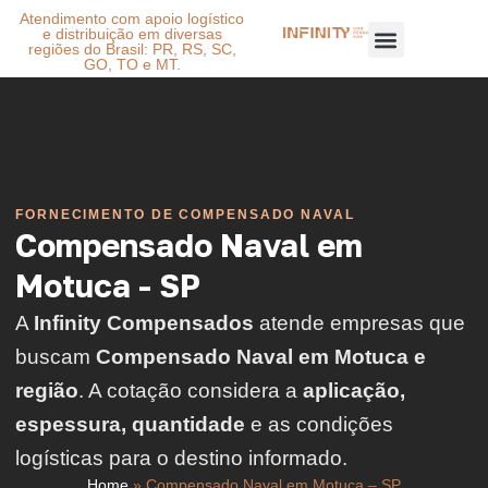
Atendimento com apoio logístico
e distribuição em diversas
regiões do Brasil: PR, RS, SC,
GO, TO e MT.
FORNECIMENTO DE COMPENSADO NAVAL
Compensado Naval em
Motuca - SP
A
Infinity Compensados
atende empresas que
buscam
Compensado Naval em Motuca e
região
. A cotação considera a
aplicação,
espessura, quantidade
e as condições
logísticas para o destino informado.
Home
»
Compensado Naval em Motuca – SP