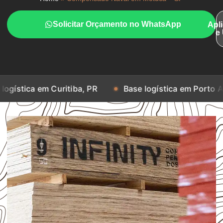
Solicitar Orçamento no WhatsApp
Apl
e
 Curitiba, PR
Base logística em Porto Alegre, RS