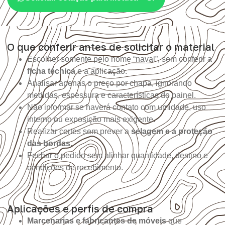
O que conferir antes de solicitar o material
Escolher somente pelo nome “naval”, sem conferir a
ficha técnica
e a aplicação.
Analisar apenas o preço por chapa, ignorando
medidas, espessura e características do painel.
Não informar se haverá contato com umidade, uso
interno ou exposição mais exigente.
Realizar cortes sem prever a
selagem e a proteção
das bordas
.
Fechar o pedido sem alinhar quantidade, destino e
condições de recebimento.
Aplicações e perfis de compra
Marcenarias e fabricantes de móveis
que