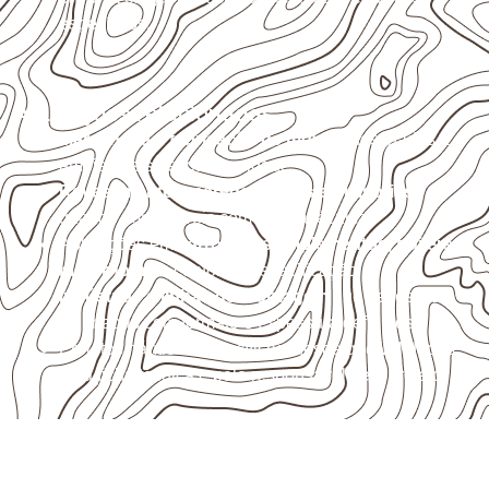
específicos.
Aplicações relacionadas
Marcenaria e fabricação de móveis
destinados a
ambientes sujeitos à umidade.
Revestimentos, paredes, pisos e divisórias
,
quando compatíveis com a ficha técnica.
Aplicações em
carrocerias, implementos, trailers e
motorhomes
, conforme especificação.
Indústrias e linhas de montagem
que necessitam
de chapas com formato e espessura definidos.
Projetos náuticos específicos, desde que validados
pela ficha técnica e pelo responsável pelo projeto.