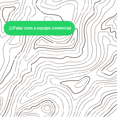
contato com umidade e quais cuidados de acabamento
serão necessários. Espessura, formato e quantidade
também interferem na compra.
Falar com a equipe comercial
O que interfere no desempenho
Confirme se a
espessura e o formato
são
compatíveis com o projeto.
Planeje o corte conforme os formatos
1,60 × 2,20 m e
1,60 × 2,50 m
, sujeitos à disponibilidade.
Proteja cortes, furos e extremidades com a
selagem
indicada para o projeto
.
Evite contato direto com o solo, chuva, umidade
acumulada e apoios desnivelados.
Valide com o responsável técnico qualquer uso que
envolva carga, exposição intensa ou requisitos