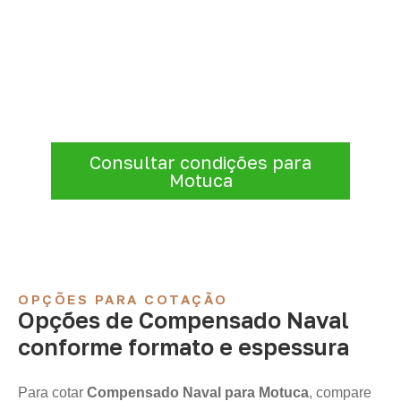
Organize sua cotação de
Compensado Naval
Informe a
aplicação, a espessura, a
quantidade e a cidade de entrega
. A
Infinity verificará a disponibilidade e as
condições comerciais e logísticas para sua
demanda.
Consultar condições para
Motuca
OPÇÕES PARA COTAÇÃO
Opções de Compensado Naval
conforme formato e espessura
Para cotar
Compensado Naval para Motuca
, compare