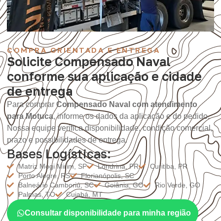
COMPRA ORIENTADA E ENTREGA
Solicite Compensado Naval
conforme sua aplicação e cidade
de entrega
Para comprar
Compensado Naval com atendimento
para Motuca
, informe os dados da aplicação e do pedido.
Nossa equipe verifica disponibilidade, condição comercial,
prazo e possibilidades de entrega.
Bases Logísticas:
Matriz Mogi Mirim, SP
Londrina, PR
Curitiba, PR
Porto Alegre, RS
Florianópolis, SC
Balneário Camboriú, SC
Goiânia, GO
Rio Verde, GO
Palmas, TO
Cuiabá, MT
Consultar disponibilidade para minha região