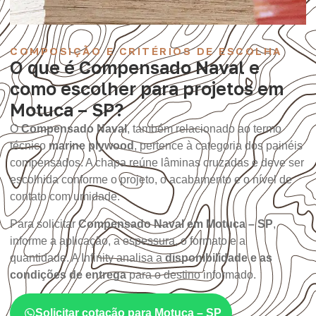
COMPOSIÇÃO E CRITÉRIOS DE ESCOLHA
O que é Compensado Naval e
como escolher para projetos em
Motuca – SP?
O
Compensado Naval
, também relacionado ao termo
técnico
marine plywood
, pertence à categoria dos painéis
compensados. A chapa reúne lâminas cruzadas e deve ser
escolhida conforme o projeto, o acabamento e o nível de
contato com umidade.
Para solicitar
Compensado Naval em Motuca – SP
,
informe a aplicação, a espessura, o formato e a
quantidade. A Infinity analisa a
disponibilidade e as
condições de entrega
para o destino informado.
Solicitar cotação para Motuca – SP