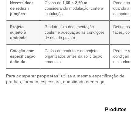
Necessidade
Chapa de
1,60 × 2,50 m
,
Pode contrib
de reduzir
considerando modulação, corte e
quando a pag
junções
instalação.
comprimento
Projeto
Produto cuja documentação
Define os c
sujeito à
confirme adequação às condições
faces, corte
umidade
de uso do projeto.
Cotação com
Dados do produto e do projeto
Permite verif
especificação
organizados antes da solicitação
condição com
definida
comercial.
mais clareza
Para comparar propostas:
utilize a mesma especificação de
produto, formato, espessura, quantidade e entrega.
Compare as opções em nosso portfólio de
Produtos
e
selecione o tipo de chapa mais compatível para sua
demanda.
Compensado Plastificado
Plastificado 2 Processos