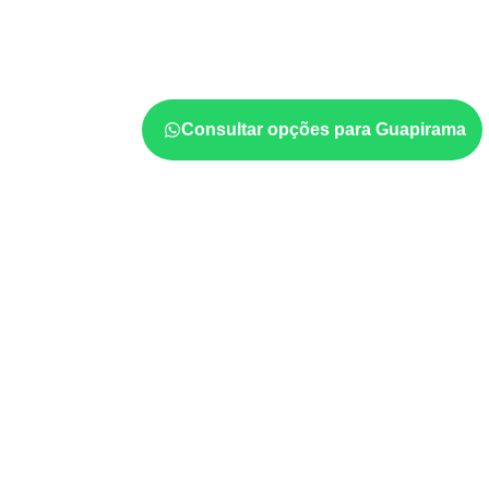
Em aplicações profissionais, o
Compensado
projeto exige atenção à
colagem, à exposiç
estabilidade dimensional
. A adequação dev
ficha técnica e as condições de uso.
Consultar opções para Guapirama
Aplicações relacionadas
Móveis, divisórias e componentes de
m
exposição e acabamento.
Revestimentos, paredes, pisos e div