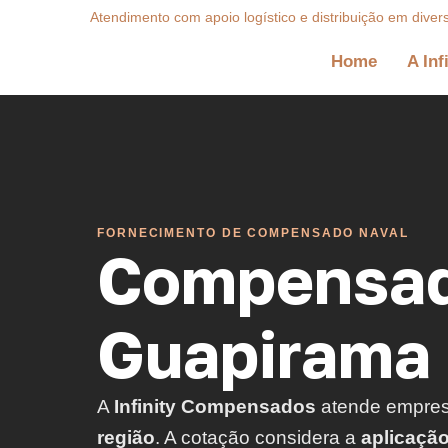
Atendimento com apoio logístico e distribuição em diver
Home
A Inf
FORNECIMENTO DE COMPENSADO NAVAL
Compensad
Guapirama 
A
Infinity Compensados
atende empre
região
. A cotação considera a
aplicaçã