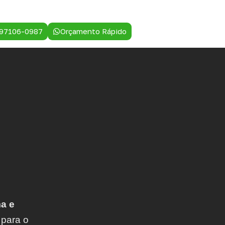
 97106-0987
Orçamento Rápido
a e
 para o