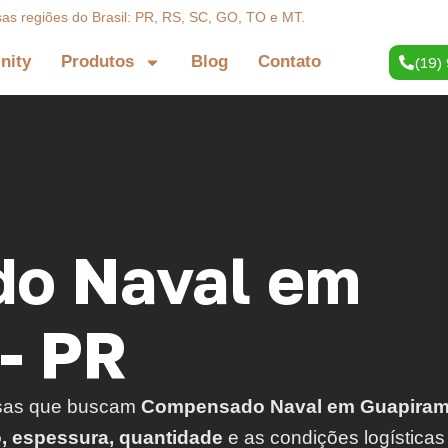
sas regiões do Brasil: PR, RS, SC, GO, TO e MT.
inity
Produtos
Blog
Contato
(19)
o Naval em
- PR
sas que buscam
Compensado Naval em Guapiram
o, espessura, quantidade
e as condições logísticas