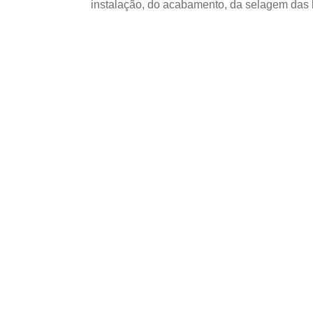
instalação, do acabamento, da selagem das
USOS E APLICAÇÕES PROFISSIO
Onde utilizar Com
Naval em projetos
Guapirama – PR?