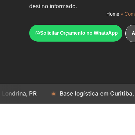
destino informado.
Home
»
Comp
Solicitar Orçamento no WhatsApp
A
, PR
Base logística em Curitiba, PR