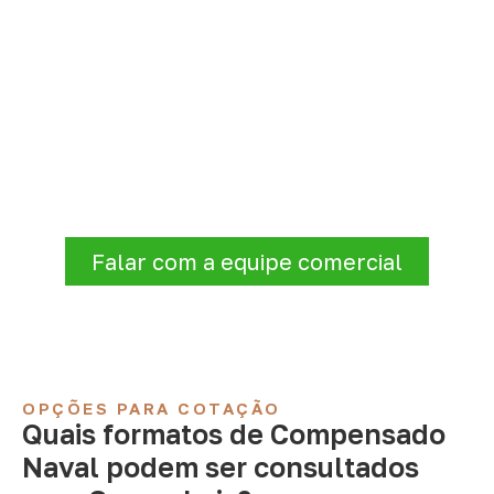
Solicite Compensado Naval
conforme sua aplicação
A Infinity atende empresas que precisam de
Compensado Naval para marcenaria,
indústria, transporte e revestimentos
.
Disponibilidade, prazo e entrega são
confirmados após a análise da solicitação.
Falar com a equipe comercial
OPÇÕES PARA COTAÇÃO
Quais formatos de Compensado
Naval podem ser consultados