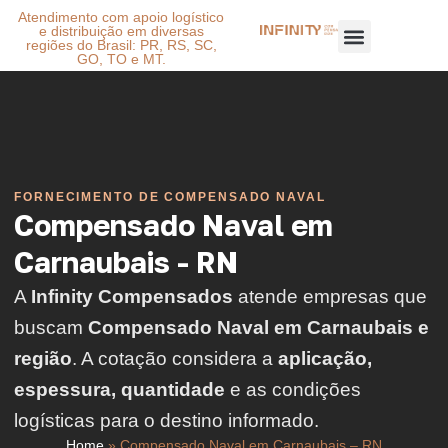
Atendimento com apoio logístico
e distribuição em diversas
regiões do Brasil: PR, RS, SC,
GO, TO e MT.
FORNECIMENTO DE COMPENSADO NAVAL
Compensado Naval em
Carnaubais - RN
A
Infinity Compensados
atende empresas que
buscam
Compensado Naval em Carnaubais e
região
. A cotação considera a
aplicação,
espessura, quantidade
e as condições
logísticas para o destino informado.
Home
»
Compensado Naval em Carnaubais – RN