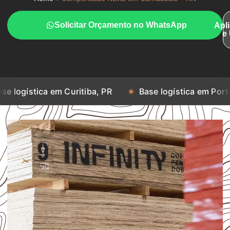
Solicitar Orçamento no WhatsApp
Apl
e
 em Curitiba, PR
Base logística em Porto Alegre, RS