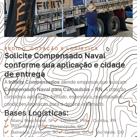
PEDIDO, COTAÇÃO E LOGÍSTICA
Solicite Compensado Naval
conforme sua aplicação e cidade
de entrega
A
Infinity Compensados
atende empresas que buscam
Compensado Naval para Carnaubais – RN
. A cotação
considera aplicação, formato, espessura, quantidade e
condições logísticas para o destino informado.
Bases Logísticas:
Matriz Mogi Mirim, SP
Londrina, PR
Curitiba, PR
Porto Alegre, RS
Florianópolis, SC
Balneário Camboriú, SC
Goiânia, GO
Rio Verde, GO