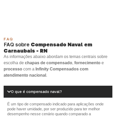
Compensado Plywood
Madeirite Resinado Fenólico
Madeirite Resinado Cola Branca
OSB Tapume
OSB Home Plus
OSB Induplac
FAQ
FAQ sobre
Compensado Naval em
Carnaubais - RN
As informações abaixo abordam os temas centrais sobre
escolha de
chapas de compensado
,
fornecimento
e
processo
com a
Infinity Compensados com
atendimento nacional
.
O que é compensado naval?
É um tipo de compensado indicado para aplicações onde
pode haver umidade, por ser produzido para ter melhor
desempenho nesse cenário quando comparado a