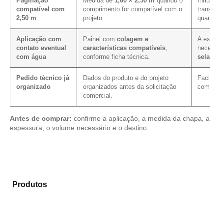
Paginação
Medida de
1,60 × 2,50 m
quando o
Influenc
compatível com
comprimento for compatível com o
transpo
2,50 m
projeto.
quantid
Aplicação com
Painel com
colagem e
A expos
contato eventual
características compatíveis
,
necess
com água
conforme ficha técnica.
selage
Pedido técnico já
Dados do produto e do projeto
Facilit
organizado
organizados antes da solicitação
com as
comercial.
Antes de comprar:
confirme a aplicação, a medida da chapa, a
espessura, o volume necessário e o destino.
Explore os modelos disponíveis em nosso mix de
Produtos
e selecione o material mais adequado para
sua aplicação.
Compensado Plastificado
Plastificado 2 Processos