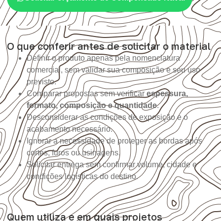
O que conferir antes de solicitar o material
Definir o produto apenas pela nomenclatura
comercial, sem validar sua composição e seu uso
previsto.
Comparar propostas sem verificar
espessura,
formato, composição e quantidade
.
Desconsiderar as condições de exposição e o
acabamento necessário.
Ignorar a necessidade de proteger as bordas após
cortes, furos ou usinagens.
Solicitar entrega sem confirmar volume, cidade e
condições logísticas do destino.
Quem utiliza e em quais projetos