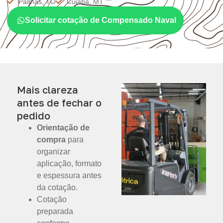
Palmas, TO
Cuiabá, MT
Solicitar cotação de Compensado Naval
Mais clareza
antes de fechar o
pedido
Orientação de
compra
para
organizar
aplicação, formato
e espessura antes
da cotação.
Cotação
preparada