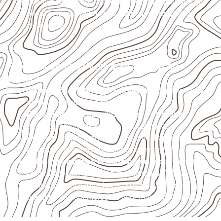
Valide com o responsável técnico qualquer uso que
envolva carga, exposição intensa ou requisitos
específicos.
Projetos compatíveis com avaliação
técnica
Marcenaria e fabricação de móveis
destinados a
ambientes sujeitos à umidade.
Revestimentos, paredes, pisos e divisórias
,
quando compatíveis com a ficha técnica.
Projetos de transporte que utilizam chapas em
revestimentos e componentes internos.
Indústrias e linhas de montagem
que necessitam
de chapas com formato e espessura definidos.
Aplicações relacionadas ao setor náutico, sem
presumir uso submerso ou impermeabilidade total.