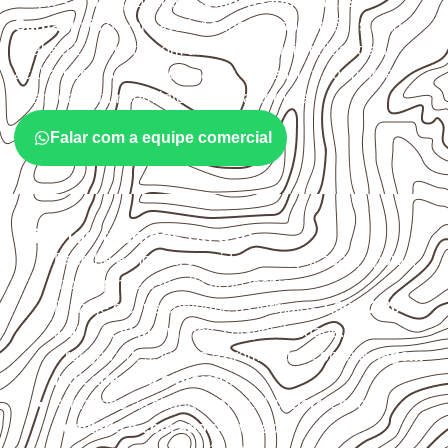
Empresas que procuram
Compensado Naval em
Carnaubais
devem avaliar onde a chapa será instalada,
qual será o contato com umidade e quais cuidados de
acabamento serão necessários. Espessura, formato e
quantidade também interferem na compra.
Falar com a equipe comercial
Critérios técnicos de uso
Escolha a medida considerando aplicação, apoios,
montagem e especificação técnica.
Planeje o corte conforme os formatos
1,60 × 2,20 m e
1,60 × 2,50 m
, sujeitos à disponibilidade.
Proteja cortes, furos e extremidades com a
selagem
indicada para o projeto
.
Armazene as chapas em local
coberto, seco,
ventilado e com apoio nivelado
.