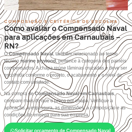
COMPOSIÇÃO E CRITÉRIOS DE ESCOLHA
Como avaliar o Compensado Naval
para aplicações em Carnaubais –
RN?
O
Compensado Naval
, também relacionado ao termo
técnico
marine plywood
, pertence à categoria dos painéis
compensados. A chapa reúne lâminas cruzadas e deve ser
escolhida conforme o projeto, o acabamento e o nível de
contato com umidade.
Na compra de
Compensado Naval em Carnaubais
,
compare mais do que o preço por chapa. Verifique a
aplicação, a espessura, as dimensões, a composição e as
condições de entrega para sua empresa.
Solicitar orçamento de Compensado Naval