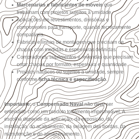
Marcenarias e fabricantes de móveis
que
trabalham com projetos sujeitos à umidade.
Aplicações em revestimentos, divisórias e
componentes para transporte, quando tecnicamente
compatíveis.
Fábricas e linhas de montagem que precisam de
chapas com medidas e espessuras definidas.
Compradores, suprimentos e revendas que precisam
cotar chapas por formato, espessura e quantidade.
Projetos náuticos ou sujeitos à umidade, sempre
conforme
ficha técnica e especificação
.
Importante:
o
Compensado Naval
não deve ser
entendido como um produto totalmente impermeável. A
escolha depende da aplicação, da exposição, da
instalação, do acabamento, da selagem das bordas, da
manutenção e do armazenamento.