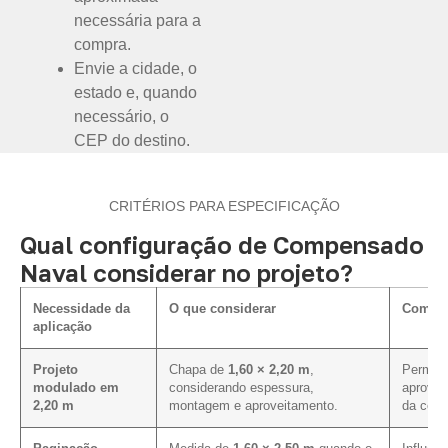
necessária para a
compra.
Envie a cidade, o
estado e, quando
necessário, o
CEP do destino.
CRITÉRIOS PARA ESPECIFICAÇÃO
Qual configuração de Compensado
Naval considerar no projeto?
Necessidade da
O que considerar
Como i
aplicação
Projeto
Chapa de
1,60 × 2,20 m
,
Permite 
modulado em
considerando espessura,
aprovei
2,20 m
montagem e aproveitamento.
da cota