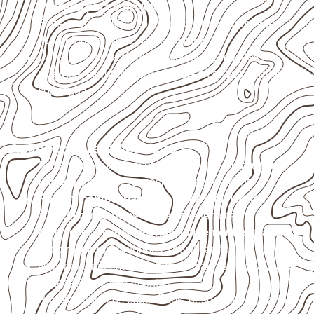
indicada para o projeto
.
Evite contato direto com o solo, chuva, umidade
acumulada e apoios desnivelados.
Consulte a ficha técnica antes de aplicações
externas, estruturais ou sujeitas a contato frequente
com água.
Aplicações relacionadas
Móveis, divisórias e componentes de
marcenaria
técnica
, conforme exposição e acabamento.
Revestimentos, paredes, pisos e divisórias
,
quando compatíveis com a ficha técnica.
Aplicações em
carrocerias, implementos, trailers e
motorhomes
, conforme especificação.
Uso industrial em embalagens, caixas, montagem e
proteção de equipamentos.
Projetos náuticos específicos, desde que validados