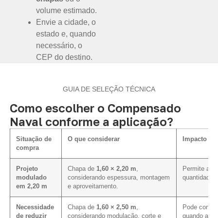
volume estimado.
Envie a cidade, o
estado e, quando
necessário, o
CEP do destino.
GUIA DE SELEÇÃO TÉCNICA
Como escolher o Compensado
Naval conforme a aplicação?
Situação de
O que considerar
Impacto na 
compra
Projeto
Chapa de
1,60 × 2,20 m
,
Permite aval
modulado
considerando espessura, montagem
quantidade 
em 2,20 m
e aproveitamento.
Necessidade
Chapa de
1,60 × 2,50 m
,
Pode contrib
de reduzir
considerando modulação, corte e
quando a pag