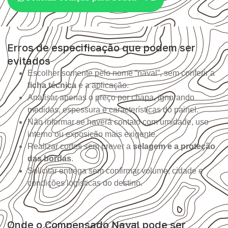
Erros de especificação que podem ser
evitados
Escolher somente pelo nome “naval”, sem conferir a
ficha técnica
e a aplicação.
Analisar apenas o preço por chapa, ignorando
medidas, espessura e características do painel.
Não informar se haverá contato com umidade, uso
interno ou exposição mais exigente.
Realizar cortes sem prever a
selagem e a proteção
das bordas
.
Solicitar entrega sem confirmar volume, cidade e
condições logísticas do destino.
Onde o Compensado Naval pode ser