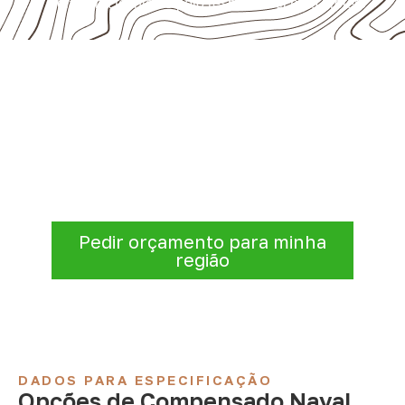
pela ficha técnica e pelo responsável pelo projeto.
Compensado Naval para seu
projeto: consulte as opções
Antes de fechar a compra, confirme se a
espessura, o formato e a aplicação
estão alinhados à necessidade. Envie as
informações para receber uma cotação.
Pedir orçamento para minha
região
DADOS PARA ESPECIFICAÇÃO
Opções de Compensado Naval