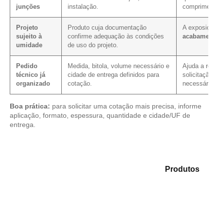
junções
instalação.
comprimento
Projeto
Produto cuja documentação
A exposição 
sujeito à
confirme adequação às condições
acabamento
umidade
de uso do projeto.
Pedido
Medida, bitola, volume necessário e
Ajuda a redu
técnico já
cidade de entrega definidos para
solicitação,
organizado
cotação.
necessário.
Boa prática:
para solicitar uma cotação mais precisa, informe
aplicação, formato, espessura, quantidade e cidade/UF de
entrega.
Analise as opções em nosso portfólio de
Produtos
e
selecione o tipo de chapa mais compatível para sua
demanda.
Compensado Plastificado
Plastificado 2 Processos