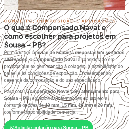
CONCEITO, COMPOSIÇÃO E APLICAÇÕES
O que é Compensado Naval e
como escolher para projetos em
Sousa – PB?
Formado por
lâminas de madeira dispostas em sentidos
alternados
, o
Compensado Naval
é considerado em
projetos que exigem atenção à colagem, à estabilidade do
painel e às condições de exposição. O desempenho
depende da composição e do uso especificado.
Para cotar
Compensado Naval com atendimento para
Sousa – PB
, organize as informações do projeto e
consulte opções de
10 mm, 15 mm, 18 mm e 20 mm
,
conforme disponibilidade comercial.
Solicitar cotação para Sousa – PB