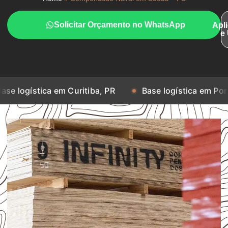
Solicitar Orçamento no WhatsApp
Apl
e
a em Curitiba, PR
Base logística em Porto Alegre, R