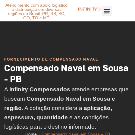
Atendimento com apoio logístico
e distribuição em diversas
regiões do Brasil: PR, RS, SC,
GO, TO e MT.
FORNECIMENTO DE COMPENSADO NAVAL
Compensado Naval em Sousa
- PB
A
Infinity Compensados
atende empresas que
buscam
Compensado Naval em Sousa e
região
. A cotação considera a
aplicação,
espessura, quantidade
e as condições
logísticas para o destino informado.
Home
»
Compensado Naval em Sousa – PB