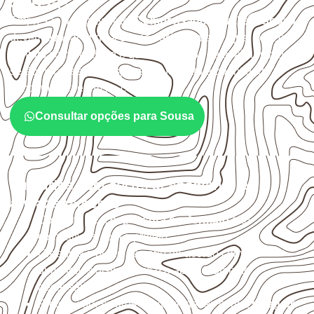
Sousa?
Empresas que procuram
Compensado Naval em Sousa
devem avaliar onde a chapa será instalada, qual será o
contato com umidade e quais cuidados de acabamento
serão necessários. Espessura, formato e quantidade
também interferem na compra.
Consultar opções para Sousa
Cuidados com corte, acabamento e
armazenamento
Confirme se a
espessura e o formato
são
compatíveis com o projeto.
Organize o plano de corte de acordo com as
dimensões disponíveis e o aproveitamento
necessário.
Proteja cortes, furos e extremidades com a
selagem