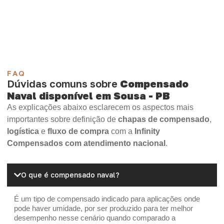
Compensado Plywood
Madeirite Resinado Fenólico
Madeirite Resinado Cola Branca
OSB Tapume
OSB Home Plus
OSB Induplac
FAQ
Dúvidas comuns sobre
Compensado
Naval disponível em Sousa - PB
As explicações abaixo esclarecem os aspectos mais
importantes sobre definição de
chapas de compensado
,
logística
e
fluxo de compra
com a
Infinity
Compensados com atendimento nacional
.
O que é compensado naval?
É um tipo de compensado indicado para aplicações onde
pode haver umidade, por ser produzido para ter melhor
desempenho nesse cenário quando comparado a