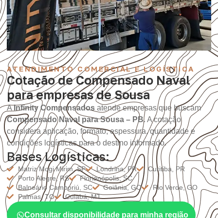
ATENDIMENTO COMERCIAL E LOGÍSTICA
Cotação de Compensado Naval
para empresas de Sousa
A
Infinity Compensados
atende empresas que buscam
Compensado Naval para Sousa – PB
. A cotação
considera aplicação, formato, espessura, quantidade e
condições logísticas para o destino informado.
Bases Logísticas:
Matriz Mogi Mirim, SP
Londrina, PR
Curitiba, PR
Porto Alegre, RS
Florianópolis, SC
Balneário Camboriú, SC
Goiânia, GO
Rio Verde, GO
Palmas, TO
Cuiabá, MT
Consultar disponibilidade para minha região