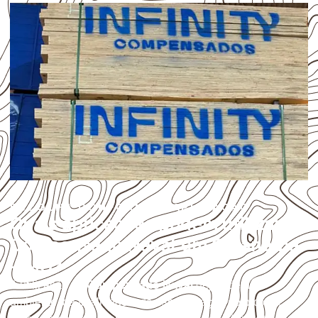
ESCOLHA CONFORME A APLICAÇÃO
Quais aplicações podem utilizar
Compensado Naval em Caranaíba
– MG?
A utilização do
Compensado Naval
depende do
ambiente, da finalidade e da especificação do projeto.