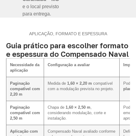
e o local previsto
para entrega.
APLICAÇÃO, FORMATO E ESPESSURA
Guia prático para escolher formato
e espessura do Compensado Naval
Necessidade da
Configuração a avaliar
Impact
aplicação
Paginação
Medida de
1,60 × 2,20 m
compatível
Pode fa
compatível com
com a modulação prevista no projeto.
plano 
2,20 m
Paginação
Chapa de
1,60 × 2,50 m
,
Pode co
compatível com
considerando modulação, corte e
emenda
2,50 m
instalação.
aprovei
Aplicação com
Compensado Naval avaliado conforme
Define