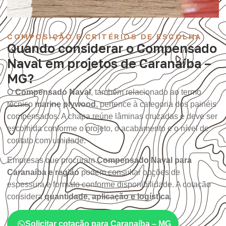
COMPOSIÇÃO E CRITÉRIOS DE ESCOLHA
Quando considerar o Compensado
Naval em projetos de Caranaíba –
MG?
O
Compensado Naval
, também relacionado ao termo
técnico
marine plywood
, pertence à categoria dos painéis
compensados. A chapa reúne lâminas cruzadas e deve ser
escolhida conforme o projeto, o acabamento e o nível de
contato com umidade.
Empresas que procuram
Compensado Naval para
Caranaíba e região
podem consultar opções de
espessura e formato conforme disponibilidade. A cotação
considera
quantidade, aplicação e logística
.
Solicitar cotação para Caranaíba – MG