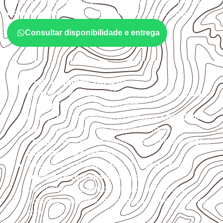
Antes da cotação, verifique a
espessura, o formato, a
exposição e o acabamento
previstos para a chapa.
Consultar disponibilidade e entrega
Critérios técnicos de uso
Escolha a medida considerando aplicação, apoios,
montagem e especificação técnica.
Planeje o corte conforme os formatos
1,60 × 2,20 m e
1,60 × 2,50 m
, sujeitos à disponibilidade.
Proteja cortes, furos e extremidades com a
selagem
indicada para o projeto
.
Armazene as chapas em local
coberto, seco,
ventilado e com apoio nivelado
.
Consulte a ficha técnica antes de aplicações
externas, estruturais ou sujeitas a contato frequente
com água.