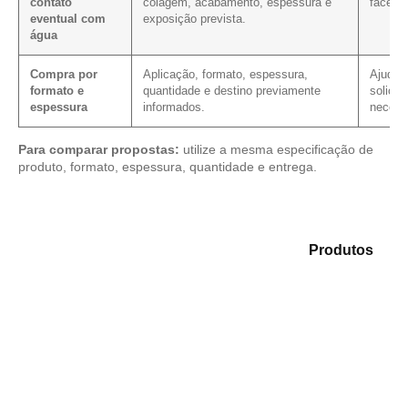
contato
colagem, acabamento, espessura e
faces, 
eventual com
exposição prevista.
água
Compra por
Aplicação, formato, espessura,
Ajuda a
formato e
quantidade e destino previamente
solicit
espessura
informados.
necess
Para comparar propostas:
utilize a mesma especificação de
produto, formato, espessura, quantidade e entrega.
Analise as opções em nosso portfólio de
Produtos
e
selecione o material mais adequado para sua
necessidade.
Compensado Plastificado
Plastificado 2 Processos
Compensado Plywood
Madeirite Resinado Fenólico
Madeirite Resinado Cola Branca
OSB Tapume
OSB Home Plus
OSB Induplac