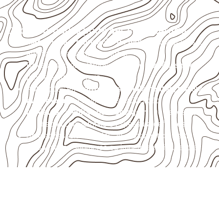
Onde o produto pode ser considerado
Marcenaria e fabricação de móveis
destinados a
ambientes sujeitos à umidade.
Revestimentos internos, painéis e divisórias para
projetos profissionais.
Aplicações em
carrocerias, implementos, trailers e
motorhomes
, conforme especificação.
Indústrias e linhas de montagem
que necessitam
de chapas com formato e espessura definidos.
Aplicações relacionadas ao setor náutico, sem
presumir uso submerso ou impermeabilidade total.
Solicite Compensado Naval
conforme sua aplicação