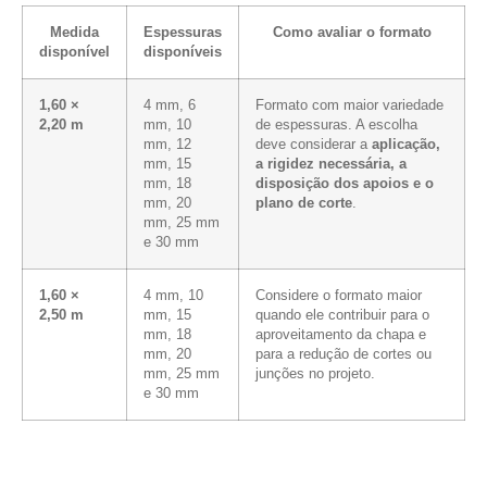
Medida
Espessuras
Como avaliar o formato
disponível
disponíveis
1,60 ×
4 mm, 6
Formato com maior variedade
2,20 m
mm, 10
de espessuras. A escolha
mm, 12
deve considerar a
aplicação,
mm, 15
a rigidez necessária, a
mm, 18
disposição dos apoios e o
mm, 20
plano de corte
.
mm, 25 mm
e 30 mm
1,60 ×
4 mm, 10
Considere o formato maior
2,50 m
mm, 15
quando ele contribuir para o
mm, 18
aproveitamento da chapa e
mm, 20
para a redução de cortes ou
mm, 25 mm
junções no projeto.
e 30 mm