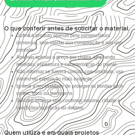
O que conferir antes de solicitar o material
Definir o produto apenas pela nomenclatura
comercial, sem validar sua composição e seu uso
previsto.
Analisar apenas o preço por chapa, ignorando
medidas, espessura e características do painel.
Não informar se haverá contato com umidade, uso
interno ou exposição mais exigente.
Ignorar a necessidade de proteger as bordas após
cortes, furos ou usinagens.
Solicitar entrega sem confirmar volume, cidade e
condições logísticas do destino.
Quem utiliza e em quais projetos