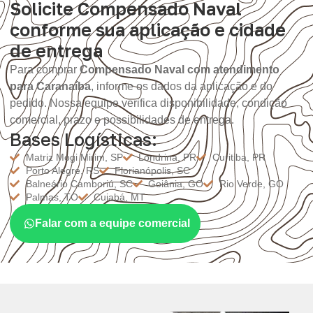
Solicite Compensado Naval
conforme sua aplicação e cidade
de entrega
Para comprar
Compensado Naval com atendimento
para Caranaíba
, informe os dados da aplicação e do
pedido. Nossa equipe verifica disponibilidade, condição
comercial, prazo e possibilidades de entrega.
Bases Logísticas:
Matriz Mogi Mirim, SP
Londrina, PR
Curitiba, PR
Porto Alegre, RS
Florianópolis, SC
Balneário Camboriú, SC
Goiânia, GO
Rio Verde, GO
Palmas, TO
Cuiabá, MT
Falar com a equipe comercial