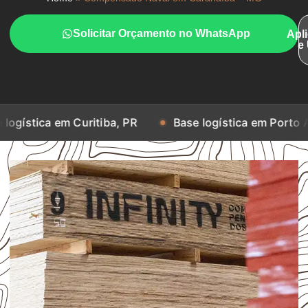
Solicitar Orçamento no WhatsApp
Apl
e
m Curitiba, PR
Base logística em Porto Alegre, RS