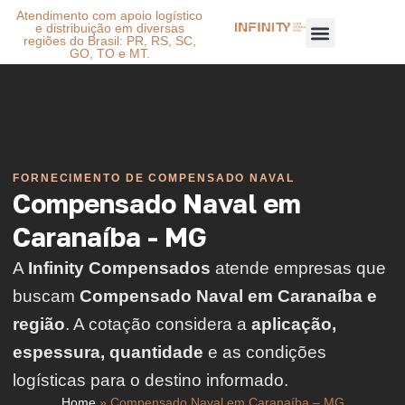
Atendimento com apoio logístico
e distribuição em diversas
regiões do Brasil: PR, RS, SC,
GO, TO e MT.
FORNECIMENTO DE COMPENSADO NAVAL
Compensado Naval em
Caranaíba - MG
A
Infinity Compensados
atende empresas que
buscam
Compensado Naval em Caranaíba e
região
. A cotação considera a
aplicação,
espessura, quantidade
e as condições
logísticas para o destino informado.
Home
»
Compensado Naval em Caranaíba – MG