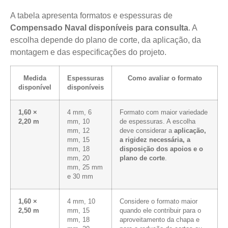
A tabela apresenta formatos e espessuras de
Compensado Naval disponíveis para consulta
. A
escolha depende do plano de corte, da aplicação, da
montagem e das especificações do projeto.
Medida
Espessuras
Como avaliar o formato
disponível
disponíveis
1,60 ×
4 mm, 6
Formato com maior variedade
2,20 m
mm, 10
de espessuras. A escolha
mm, 12
deve considerar a
aplicação,
mm, 15
a rigidez necessária, a
mm, 18
disposição dos apoios e o
mm, 20
plano de corte
.
mm, 25 mm
e 30 mm
1,60 ×
4 mm, 10
Considere o formato maior
2,50 m
mm, 15
quando ele contribuir para o
mm, 18
aproveitamento da chapa e