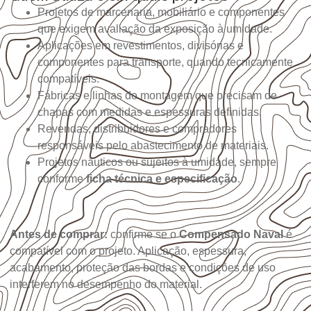
Projetos de marcenaria, mobiliário e componentes
que exigem avaliação da exposição à umidade.
Aplicações em revestimentos, divisórias e
componentes para transporte, quando tecnicamente
compatíveis.
Fábricas e linhas de montagem que precisam de
chapas com medidas e espessuras definidas.
Revendas, distribuidores e compradores
responsáveis pelo abastecimento de materiais.
Projetos náuticos ou sujeitos à umidade, sempre
conforme
ficha técnica e especificação
.
Antes de comprar:
confirme se o
Compensado Naval
é
compatível com o projeto. Aplicação, espessura,
acabamento, proteção das bordas e condições de uso
interferem no desempenho do material.