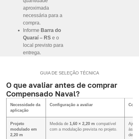
quantidade
aproximada
necessária para a
compra.
Informe
Barra do
Quaraí – RS
e o
local previsto para
entrega.
GUIA DE SELEÇÃO TÉCNICA
O que avaliar antes de comprar
Compensado Naval?
Necessidade da
Configuração a avaliar
Como 
aplicação
Projeto
Medida de
1,60 × 2,20 m
compatível
Ajuda
modulado em
com a modulação prevista no projeto.
às di
2,20 m
defini