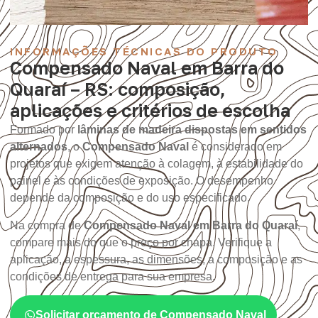
INFORMAÇÕES TÉCNICAS DO PRODUTO
Compensado Naval em Barra do
Quaraí – RS: composição,
aplicações e critérios de escolha
Formado por
lâminas de madeira dispostas em sentidos
alternados
, o
Compensado Naval
é considerado em
projetos que exigem atenção à colagem, à estabilidade do
painel e às condições de exposição. O desempenho
depende da composição e do uso especificado.
Na compra de
Compensado Naval em Barra do Quaraí
,
compare mais do que o preço por chapa. Verifique a
aplicação, a espessura, as dimensões, a composição e as
condições de entrega para sua empresa.
Solicitar orçamento de Compensado Naval