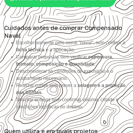
Cuidados antes de comprar Compensado
Naval
Escolher somente pelo nome “naval”, sem conferir a
ficha técnica
e a aplicação.
Comparar propostas sem verificar
espessura,
formato, composição e quantidade
.
Desconsiderar as condições de exposição e o
acabamento necessário.
Realizar cortes sem prever a
selagem e a proteção
das bordas
.
Solicitar entrega sem confirmar volume, cidade e
condições logísticas do destino.
Quem utiliza e em quais projetos