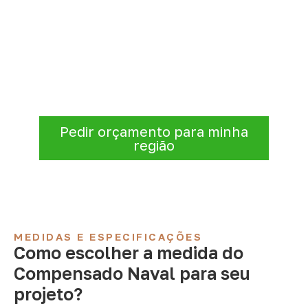
Organize sua cotação de
Compensado Naval
Para solicitar
Compensado Naval em
Barra do Quaraí – RS
, envie os dados do
projeto. A cotação será analisada conforme
produto, quantidade e destino.
Pedir orçamento para minha
região
MEDIDAS E ESPECIFICAÇÕES
Como escolher a medida do
Compensado Naval para seu
projeto?