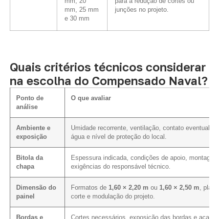
mm, 20
para a redução de cortes ou
mm, 25 mm
junções no projeto.
e 30 mm
Quais critérios técnicos considerar
na escolha do Compensado Naval?
Ponto de
O que avaliar
análise
Ambiente e
Umidade recorrente, ventilação, contato eventual c
exposição
água e nível de proteção do local.
Bitola da
Espessura indicada, condições de apoio, montagem
chapa
exigências do responsável técnico.
Dimensão do
Formatos de
1,60 × 2,20 m
ou
1,60 × 2,50 m
, plano
painel
corte e modulação do projeto.
Bordas e
Cortes necessários, exposição das bordas e acaba