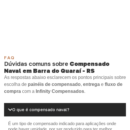
Compensado Plastificado
Plastificado 2 Processos
Compensado Plywood
Madeirite Resinado Fenólico
Madeirite Resinado Cola Branca
OSB Tapume
OSB Home Plus
OSB Induplac
FAQ
Dúvidas comuns sobre
Compensado
Naval em Barra do Quaraí - RS
As respostas abaixo esclarecem os pontos principais sobre
escolha de
painéis de compensado
,
entrega
e
fluxo de
compra
com a
Infinity Compensados
.
O que é compensado naval?
É um tipo de compensado indicado para aplicações onde
pode haver umidade, por ser produzido para ter melhor