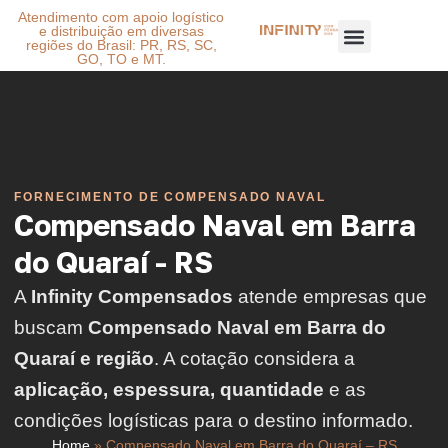
Atendimento com apoio logístico
e distribuição em diversas
regiões do Brasil: PR, RS, SC,
GO, TO e MT.
FORNECIMENTO DE COMPENSADO NAVAL
Compensado Naval em Barra
do Quaraí - RS
A
Infinity Compensados
atende empresas que
buscam
Compensado Naval em Barra do
Quaraí e região
. A cotação considera a
aplicação, espessura, quantidade
e as
condições logísticas para o destino informado.
Home
»
Compensado Naval em Barra do Quaraí – RS