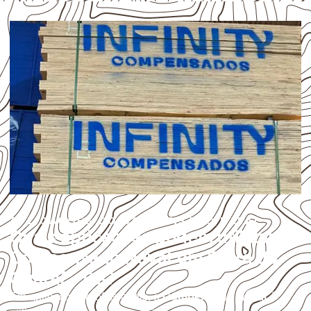
APLICAÇÕES DO COMPENSADO NAVAL
Quais aplicações podem utilizar
Compensado Naval em Barra do
Quaraí – RS?
Em aplicações profissionais, o
Compensado Naval
é