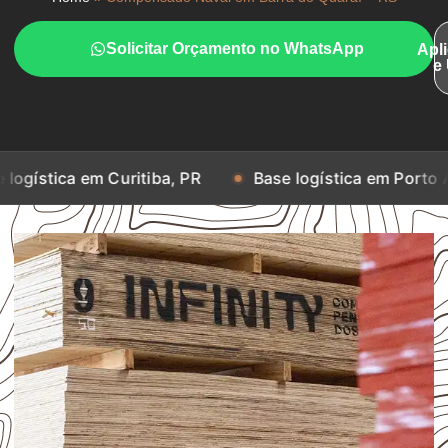
Solicitar Orçamento no WhatsApp
Apl
e
m Curitiba, PR
Base logística em Porto Alegre, RS