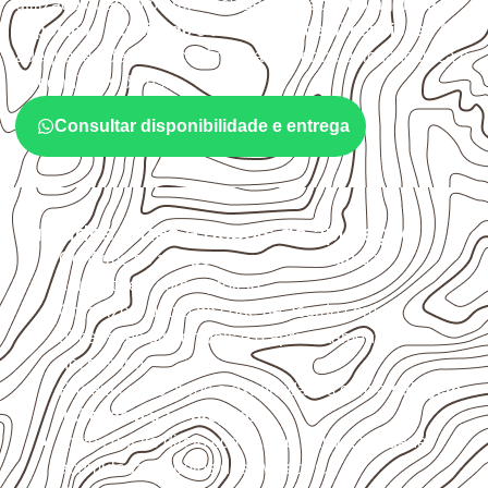
utilizado quando o projeto exige atenção à
colagem, à
exposição à umidade e à estabilidade dimensional
. A
adequação deve ser confirmada conforme a ficha técnica e
as condições de uso.
Consultar disponibilidade e entrega
Cuidados antes e depois da aplicação
Confirme se a
espessura e o formato
são
compatíveis com o projeto.
Organize o plano de corte de acordo com as
dimensões disponíveis e o aproveitamento
necessário.
Proteja cortes, furos e extremidades com a
selagem
indicada para o projeto
.
Evite contato direto com o solo, chuva, umidade
acumulada e apoios desnivelados.