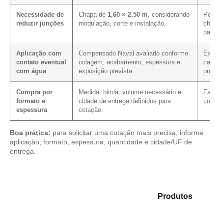
Necessidade de
Chapa de
1,60 × 2,50 m
, considerando
Pode 
reduzir junções
modulação, corte e instalação.
chapa
para 
Aplicação com
Compensado Naval avaliado conforme
Exige
contato eventual
colagem, acabamento, espessura e
carac
com água
exposição prevista.
prote
Compra por
Medida, bitola, volume necessário e
Facil
formato e
cidade de entrega definidos para
com a
espessura
cotação.
Boa prática:
para solicitar uma cotação mais precisa, informe
aplicação, formato, espessura, quantidade e cidade/UF de
entrega.
Analise as opções em nosso mix de
Produtos
e
encontre o material mais adequado para sua
necessidade.