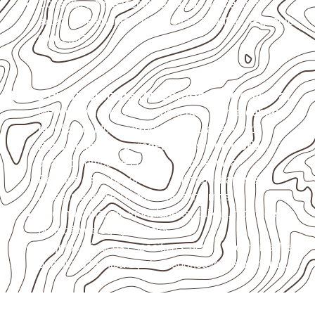
Consulte a ficha técnica antes de aplicações
externas, estruturais ou sujeitas a contato frequente
com água.
Usos profissionais do Compensado Naval
Móveis, divisórias e componentes de
marcenaria
técnica
, conforme exposição e acabamento.
Revestimentos, paredes, pisos e divisórias
,
quando compatíveis com a ficha técnica.
Projetos de transporte que utilizam chapas em
revestimentos e componentes internos.
Uso industrial em embalagens, caixas, montagem e
proteção de equipamentos.
Projetos náuticos específicos, desde que validados
pela ficha técnica e pelo responsável pelo projeto.