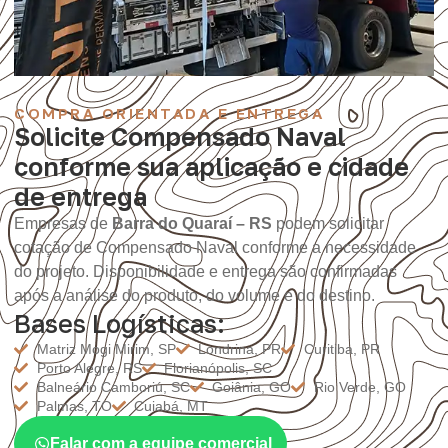
COMPRA ORIENTADA E ENTREGA
Solicite Compensado Naval
conforme sua aplicação e cidade
de entrega
Empresas de
Barra do Quaraí – RS
podem solicitar
cotação de Compensado Naval conforme a necessidade
do projeto. Disponibilidade e entrega são confirmadas
após a análise do produto, do volume e do destino.
Bases Logísticas:
Matriz Mogi Mirim, SP
Londrina, PR
Curitiba, PR
Porto Alegre, RS
Florianópolis, SC
Balneário Camboriú, SC
Goiânia, GO
Rio Verde, GO
Palmas, TO
Cuiabá, MT
Falar com a equipe comercial