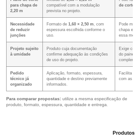
para chapa de
compatível com a modulação
de corte e
2,20 m
prevista no projeto.
Necessidade
Formato de
1,60 × 2,50 m
, com
Pode melho
de reduzir
espessura escolhida conforme o
chapa em p
junções
uso.
essa medid
Projeto sujeito
Produto cuja documentação
Exige conf
à umidade
confirme adequação às condições
do painel 
de uso do projeto.
complemen
Pedido
Aplicação, formato, espessura,
Facilita a
técnico já
quantidade e destino previamente
com as me
organizado
informados.
Para comparar propostas:
utilize a mesma especificação de
produto, formato, espessura, quantidade e entrega.
Explore as alternativas em nosso catálogo de
Produtos