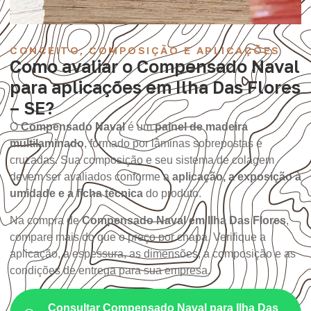
CONCEITO, COMPOSIÇÃO E APLICAÇÕES
Como avaliar o Compensado Naval
para aplicações em Ilha Das Flores
– SE?
O
Compensado Naval
é um
painel de madeira
multilaminado
, formado por lâminas sobrepostas e
cruzadas. Sua composição e seu sistema de colagem
devem ser avaliados conforme a
aplicação, a exposição à
umidade e a ficha técnica
do produto.
Na compra de
Compensado Naval em Ilha Das Flores
,
compare mais do que o preço por chapa. Verifique a
aplicação, a espessura, as dimensões, a composição e as
condições de entrega para sua empresa.
Consultar Compensado Naval para Ilha Das