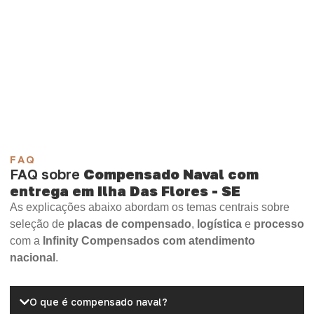
e encontre o tipo de chapa mais indicado para sua
aplicação.
Compensado Plastificado
Plastificado 2 Processos
Compensado Plywood
Madeirite Resinado Fenólico
Madeirite Resinado Cola Branca
OSB Tapume
OSB Home Plus
OSB Induplac
FAQ
FAQ sobre
Compensado Naval com
entrega em Ilha Das Flores - SE
As explicações abaixo abordam os temas centrais sobre
seleção de
placas de compensado
,
logística
e
processo
com a
Infinity Compensados com atendimento
nacional
.
O que é compensado naval?