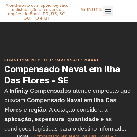
Atendimento com apoio logístico
e distribuição em diversas
regiões do Brasil: PR, RS, SC,
GO, TO e MT.
FORNECIMENTO DE COMPENSADO NAVAL
Compensado Naval em Ilha
Das Flores - SE
A
Infinity Compensados
atende empresas que
buscam
Compensado Naval em Ilha Das
Flores e região
. A cotação considera a
aplicação, espessura, quantidade
e as
condições logísticas para o destino informado.
Home
»
Compensado Naval em Ilha Das Flores – SE