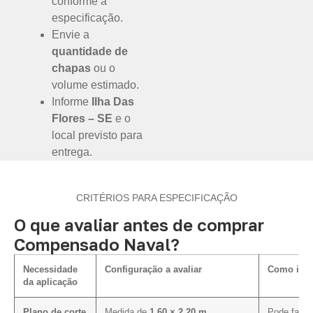
conforme a
especificação.
Envie a
quantidade de
chapas
ou o
volume estimado.
Informe
Ilha Das
Flores – SE
e o
local previsto para
entrega.
CRITÉRIOS PARA ESPECIFICAÇÃO
O que avaliar antes de comprar
Compensado Naval?
Necessidade
Configuração a avaliar
Como infl
da aplicação
Plano de corte
Medida de
1,60 × 2,20 m
Pode facili