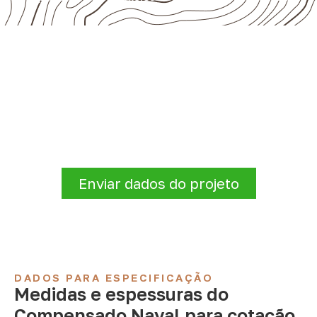
Solicite Compensado Naval
conforme sua aplicação
Para solicitar
Compensado Naval em Ilha
Das Flores – SE
, envie os dados do projeto.
A cotação será analisada conforme
produto, quantidade e destino.
Enviar dados do projeto
DADOS PARA ESPECIFICAÇÃO
Medidas e espessuras do
Compensado Naval para cotação