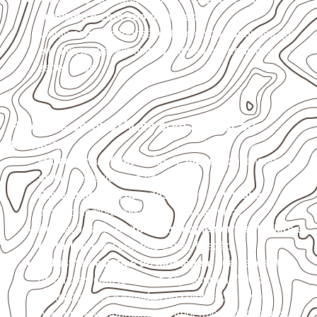
ventilado e com apoio nivelado
.
Valide com o responsável técnico qualquer uso que
envolva carga, exposição intensa ou requisitos
específicos.
Projetos compatíveis com avaliação
técnica
Marcenaria e fabricação de móveis
destinados a
ambientes sujeitos à umidade.
Revestimentos, paredes, pisos e divisórias
,
quando compatíveis com a ficha técnica.
Aplicações em
carrocerias, implementos, trailers e
motorhomes
, conforme especificação.
Indústrias e linhas de montagem
que necessitam
de chapas com formato e espessura definidos.
Aplicações relacionadas ao setor náutico, sem
presumir uso submerso ou impermeabilidade total.