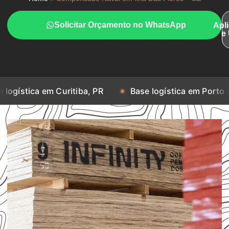
Solicitar Orçamento no WhatsApp
Apl
e
m Curitiba, PR
Base logística em Porto Alegre, RS