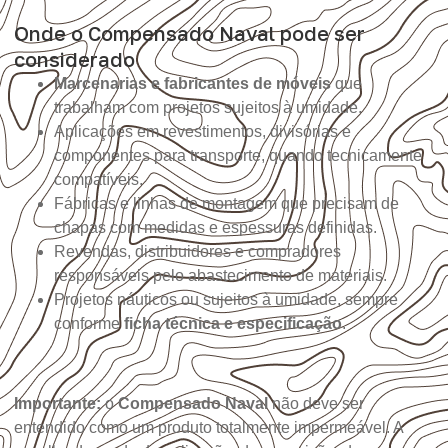
Onde o Compensado Naval pode ser
considerado
Marcenarias e fabricantes de móveis
que
trabalham com projetos sujeitos à umidade.
Aplicações em revestimentos, divisórias e
componentes para transporte, quando tecnicamente
compatíveis.
Fábricas e linhas de montagem que precisam de
chapas com medidas e espessuras definidas.
Revendas, distribuidores e compradores
responsáveis pelo abastecimento de materiais.
Projetos náuticos ou sujeitos à umidade, sempre
conforme
ficha técnica e especificação
.
Importante:
o
Compensado Naval
não deve ser
entendido como um produto totalmente impermeável. A