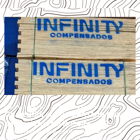
USOS E APLICAÇÕES PROFISSIONAIS
Onde utilizar Compensado Naval
em projetos de Roseira – SP?
O
Compensado Naval
atende diferentes aplicações
profissionais, desde que suas características sejam