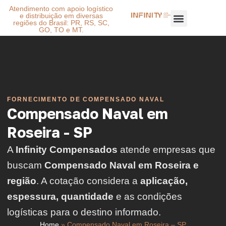
Atendimento com apoio logístico
e distribuição em diversas
regiões do Brasil: PR, RS, SC,
GO, TO e MT.
FORNECIMENTO DE COMPENSADO NAVAL
Compensado Naval em
Roseira - SP
A
Infinity Compensados
atende empresas que
buscam
Compensado Naval em Roseira e
região
. A cotação considera a
aplicação,
espessura, quantidade
e as condições
logísticas para o destino informado.
Home
»
Compensado Naval em Roseira – SP