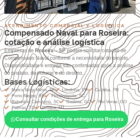
ATENDIMENTO COMERCIAL E LOGÍSTICA
Compensado Naval para Roseira:
cotação e análise logística
Empresas de
Roseira – SP
podem solicitar cotação de
Compensado Naval conforme a necessidade do projeto.
Disponibilidade e entrega são confirmadas após a análise
do produto, do volume e do destino.
Bases Logísticas:
Matriz Mogi Mirim, SP
Londrina, PR
Curitiba, PR
Porto Alegre, RS
Florianópolis, SC
Balneário Camboriú, SC
Goiânia, GO
Rio Verde, GO
Palmas, TO
Cuiabá, MT
Consultar condições de entrega para Roseira