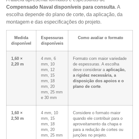
Compensado Naval disponíveis para consulta
. A
escolha depende do plano de corte, da aplicação, da
montagem e das especificações do projeto.
Medida
Espessuras
Como avaliar o formato
disponível
disponíveis
1,60 ×
4 mm, 6
Formato com maior variedade
2,20 m
mm, 10
de espessuras. A escolha
mm, 12
deve considerar a
aplicação,
mm, 15
a rigidez necessária, a
mm, 18
disposição dos apoios e o
mm, 20
plano de corte
.
mm, 25 mm
e 30 mm
1,60 ×
4 mm, 10
Considere o formato maior
2,50 m
mm, 15
quando ele contribuir para o
mm, 18
aproveitamento da chapa e
mm, 20
para a redução de cortes ou
mm, 25 mm
junções no projeto.