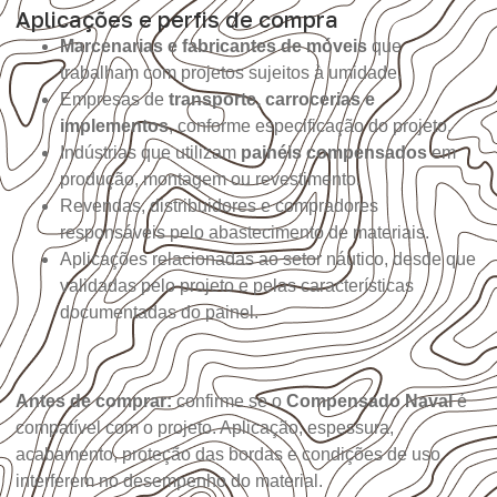
Aplicações e perfis de compra
Marcenarias e fabricantes de móveis
que
trabalham com projetos sujeitos à umidade.
Empresas de
transporte, carrocerias e
implementos
, conforme especificação do projeto.
Indústrias que utilizam
painéis compensados
em
produção, montagem ou revestimento.
Revendas, distribuidores e compradores
responsáveis pelo abastecimento de materiais.
Aplicações relacionadas ao setor náutico, desde que
validadas pelo projeto e pelas características
documentadas do painel.
Antes de comprar:
confirme se o
Compensado Naval
é
compatível com o projeto. Aplicação, espessura,
acabamento, proteção das bordas e condições de uso
interferem no desempenho do material.