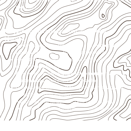
com água.
Projetos compatíveis com avaliação
técnica
Móveis, divisórias e componentes de
marcenaria
técnica
, conforme exposição e acabamento.
Revestimentos internos, painéis e divisórias para
projetos profissionais.
Aplicações em
carrocerias, implementos, trailers e
motorhomes
, conforme especificação.
Uso industrial em embalagens, caixas, montagem e
proteção de equipamentos.
Aplicações relacionadas ao setor náutico, sem
presumir uso submerso ou impermeabilidade total.