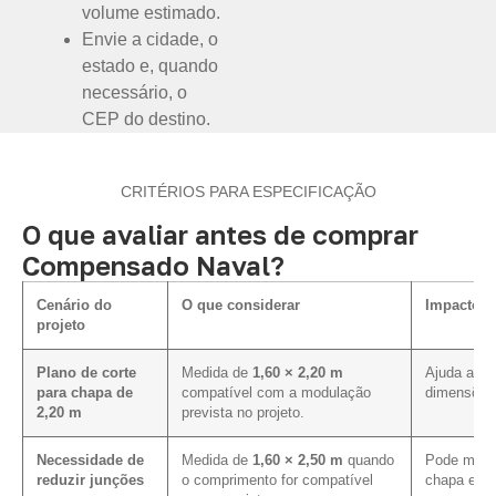
volume estimado.
Envie a cidade, o
estado e, quando
necessário, o
CEP do destino.
CRITÉRIOS PARA ESPECIFICAÇÃO
O que avaliar antes de comprar
Compensado Naval?
Cenário do
O que considerar
Impacto n
projeto
Plano de corte
Medida de
1,60 × 2,20 m
Ajuda a al
para chapa de
compatível com a modulação
dimensões 
2,20 m
prevista no projeto.
Necessidade de
Medida de
1,60 × 2,50 m
quando
Pode melho
reduzir junções
o comprimento for compatível
chapa em p