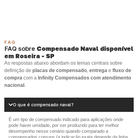
Madeirite Resinado Cola Branca
OSB Tapume
OSB Home Plus
OSB Induplac
FAQ
FAQ sobre
Compensado Naval disponível
em Roseira - SP
As respostas abaixo abordam os temas centrais sobre
definição de
placas de compensado
,
entrega
e
fluxo de
compra
com a
Infinity Compensados com atendimento
nacional
.
O que é compensado naval?
É um tipo de compensado indicado para aplicações onde
pode haver umidade, por ser produzido para ter melhor
desempenho nesse cenário quando comparado a
compensados comuns (a indicação exata depende da linha