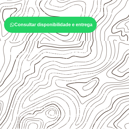
compatíveis com o projeto. A Infinity orienta a compra
conforme
aplicação, medida, quantidade e destino
.
Consultar disponibilidade e entrega
O que interfere no desempenho
Escolha a medida considerando aplicação, apoios,
montagem e especificação técnica.
Organize o plano de corte de acordo com as
dimensões disponíveis e o aproveitamento
necessário.
Considere acabamento e proteção das bordas após
qualquer corte ou usinagem.
Armazene as chapas em local
coberto, seco,
ventilado e com apoio nivelado
.
Consulte a ficha técnica antes de aplicações
externas, estruturais ou sujeitas a contato frequente