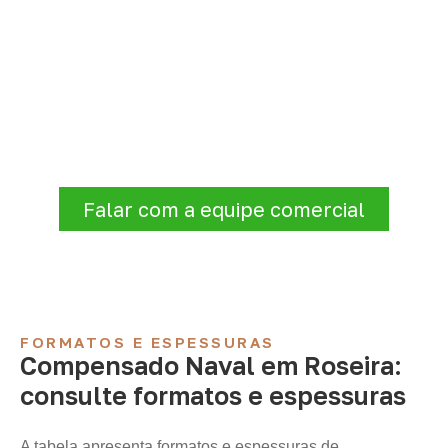
Organize sua cotação de
Compensado Naval
A Infinity atende empresas que precisam de
Compensado Naval para marcenaria,
indústria, transporte e revestimentos
.
Disponibilidade, prazo e entrega são
confirmados após a análise da solicitação.
Falar com a equipe comercial
FORMATOS E ESPESSURAS
Compensado Naval em Roseira:
consulte formatos e espessuras
A tabela apresenta formatos e espessuras de