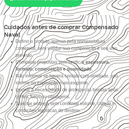
Cuidados antes de comprar Compensado
Naval
Definir o produto apenas pela nomenclatura
comercial, sem validar sua composição e seu uso
previsto.
Comparar propostas sem verificar
espessura,
formato, composição e quantidade
.
Não informar se haverá contato com umidade, uso
interno ou exposição mais exigente.
Ignorar a necessidade de proteger as bordas após
cortes, furos ou usinagens.
Solicitar entrega sem confirmar volume, cidade e
condições logísticas do destino.