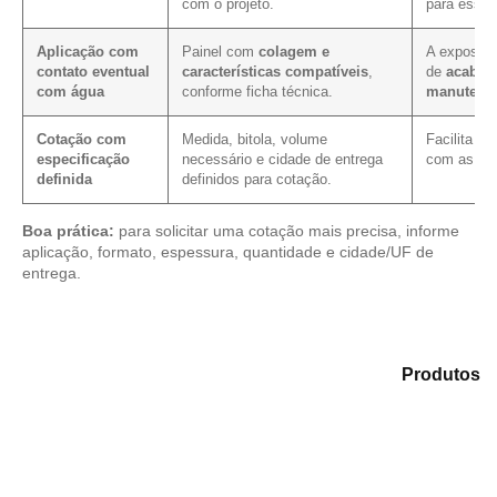
com o projeto.
para essa 
Aplicação com
Painel com
colagem e
A exposiçã
contato eventual
características compatíveis
,
de
acabam
com água
conforme ficha técnica.
manutenç
Cotação com
Medida, bitola, volume
Facilita a
especificação
necessário e cidade de entrega
com as me
definida
definidos para cotação.
Boa prática:
para solicitar uma cotação mais precisa, informe
aplicação, formato, espessura, quantidade e cidade/UF de
entrega.
Analise as alternativas em nosso catálogo de
Produtos
e identifique o tipo de chapa mais compatível para sua
necessidade.
Compensado Plastificado
Plastificado 2 Processos
Compensado Plywood
Madeirite Resinado Fenólico