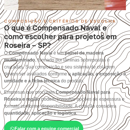
COMPOSIÇÃO E CRITÉRIOS DE ESCOLHA
O que é Compensado Naval e
como escolher para projetos em
Roseira – SP?
O
Compensado Naval
é um
painel de madeira
multilaminado
, formado por lâminas sobrepostas e
cruzadas. Sua composição e seu sistema de colagem
devem ser avaliados conforme a
aplicação, a exposição à
umidade e a ficha técnica
do produto.
Empresas que procuram
Compensado Naval para
Roseira e região
podem consultar opções de espessura e
formato conforme disponibilidade. A cotação considera
quantidade, aplicação e logística
.
Falar com a equipe comercial