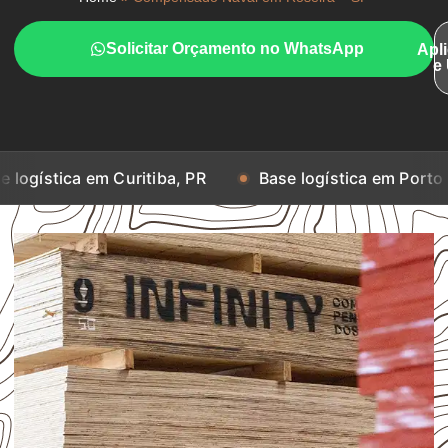
Solicitar Orçamento no WhatsApp
Apl
e
ca em Curitiba, PR
Base logística em Porto Alegre, R