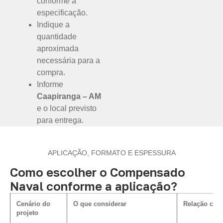
conforme a
especificação.
Indique a
quantidade
aproximada
necessária para a
compra.
Informe
Caapiranga – AM
e o local previsto
para entrega.
APLICAÇÃO, FORMATO E ESPESSURA
Como escolher o Compensado
Naval conforme a aplicação?
Cenário do
O que considerar
Relação com 
projeto