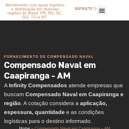
Atendimento com apoio logístico
e distribuição em diversas
regiões do Brasil: PR, RS, SC,
GO, TO e MT.
FORNECIMENTO DE COMPENSADO NAVAL
Compensado Naval em
Caapiranga - AM
A
Infinity Compensados
atende empresas que
buscam
Compensado Naval em Caapiranga e
região
. A cotação considera a
aplicação,
espessura, quantidade
e as condições
logísticas para o destino informado.
Home
»
Compensado Naval em Caapiranga – AM