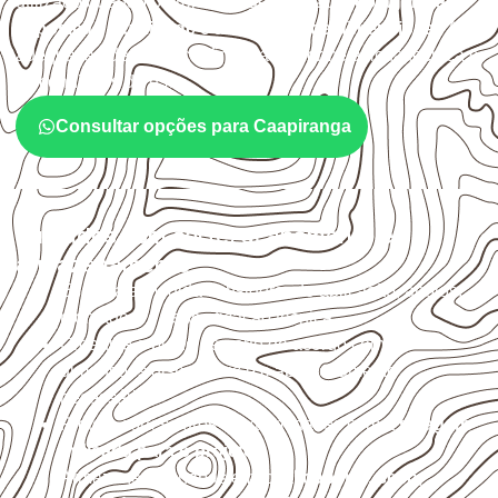
utilizado quando o projeto exige atenção à
colagem, à
exposição à umidade e à estabilidade dimensional
. A
adequação deve ser confirmada conforme a ficha técnica e
as condições de uso.
Consultar opções para Caapiranga
Cuidados com corte, acabamento e
armazenamento
Escolha a medida considerando aplicação, apoios,
montagem e especificação técnica.
Organize o plano de corte de acordo com as
dimensões disponíveis e o aproveitamento
necessário.
Proteja cortes, furos e extremidades com a
selagem
indicada para o projeto
.
Armazene as chapas em local
coberto, seco,