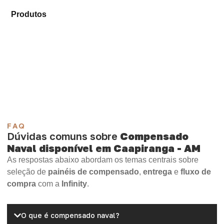
Explore os modelos disponíveis em nosso mix de
Produtos
e identifique o material mais adequado para
sua demanda.
Compensado Plastificado
Plastificado 2 Processos
Compensado Plywood
Madeirite Resinado Fenólico
Madeirite Resinado Cola Branca
OSB Tapume
OSB Home Plus
OSB Induplac
FAQ
Dúvidas comuns sobre
Compensado
Naval disponível em Caapiranga - AM
As respostas abaixo abordam os temas centrais sobre
seleção de
painéis de compensado
,
entrega
e
fluxo de
compra
com a
Infinity
.
O que é compensado naval?