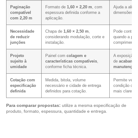
Paginação
Formato de
1,60 × 2,20 m
, com
Ajuda a alinh
compatível
espessura definida conforme a
dimensões pr
com 2,20 m
aplicação.
Necessidade
Chapa de
1,60 × 2,50 m
,
Pode contribu
de reduzir
considerando modulação, corte e
quando a pagi
junções
instalação.
comprimento 
Projeto
Painel com
colagem e
A exposição i
sujeito à
características compatíveis
,
de
acabamen
umidade
conforme ficha técnica.
manutenção
.
Cotação com
Medida, bitola, volume
Permite verifi
especificação
necessário e cidade de entrega
condição come
definida
definidos para cotação.
mais clareza.
Para comparar propostas:
utilize a mesma especificação de
produto, formato, espessura, quantidade e entrega.