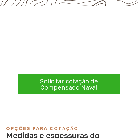
Solicite Compensado Naval
conforme sua aplicação
Informe a
aplicação, a espessura, a
quantidade e a cidade de entrega
. A
Infinity verificará a disponibilidade e as
condições comerciais e logísticas para sua
demanda.
Solicitar cotação de
Compensado Naval
OPÇÕES PARA COTAÇÃO
Medidas e espessuras do