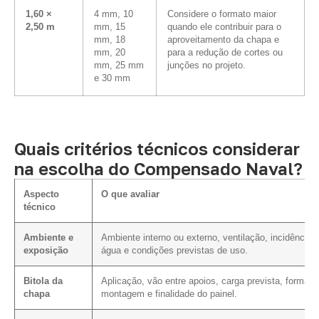
1,60 ×
4 mm, 10
Considere o formato maior
2,50 m
mm, 15
quando ele contribuir para o
mm, 18
aproveitamento da chapa e
mm, 20
para a redução de cortes ou
mm, 25 mm
junções no projeto.
e 30 mm
Quais critérios técnicos considerar
na escolha do Compensado Naval?
Aspecto
O que avaliar
técnico
Ambiente e
Ambiente interno ou externo, ventilação, incidência 
exposição
água e condições previstas de uso.
Bitola da
Aplicação, vão entre apoios, carga prevista, forma d
chapa
montagem e finalidade do painel.