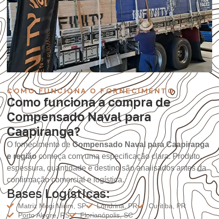
COMO FUNCIONA O FORNECIMENTO
Como funciona a compra de
Compensado Naval para
Caapiranga?
O fornecimento de
Compensado Naval para Caapiranga
e região
começa com uma especificação clara. Produto,
espessura, quantidade e destino são analisados antes da
confirmação comercial e logística.
Bases Logísticas:
Matriz Mogi Mirim, SP
Londrina, PR
Curitiba, PR
Porto Alegre, RS
Florianópolis, SC