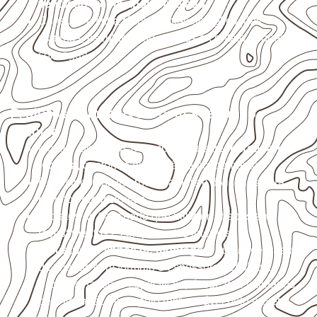
ventilado e com apoio nivelado
.
Consulte a ficha técnica antes de aplicações
externas, estruturais ou sujeitas a contato frequente
com água.
Projetos compatíveis com avaliação
técnica
Móveis, divisórias e componentes de
marcenaria
técnica
, conforme exposição e acabamento.
Revestimentos internos, painéis e divisórias para
projetos profissionais.
Projetos de transporte que utilizam chapas em
revestimentos e componentes internos.
Indústrias e linhas de montagem
que necessitam
de chapas com formato e espessura definidos.
Projetos náuticos específicos, desde que validados
pela ficha técnica e pelo responsável pelo projeto.