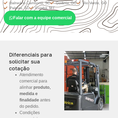
Balneário Camboriú, SC
Goiânia, GO
Rio Verde, GO
Palmas, TO
Cuiabá, MT
Falar com a equipe comercial
Diferenciais para
solicitar sua
cotação
Atendimento
comercial para
alinhar
produto,
medida e
finalidade
antes
do pedido.
Condições