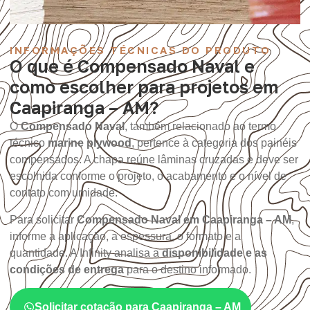
INFORMAÇÕES TÉCNICAS DO PRODUTO
O que é Compensado Naval e
como escolher para projetos em
Caapiranga – AM?
O
Compensado Naval
, também relacionado ao termo
técnico
marine plywood
, pertence à categoria dos painéis
compensados. A chapa reúne lâminas cruzadas e deve ser
escolhida conforme o projeto, o acabamento e o nível de
contato com umidade.
Para solicitar
Compensado Naval em Caapiranga – AM
,
informe a aplicação, a espessura, o formato e a
quantidade. A Infinity analisa a
disponibilidade e as
condições de entrega
para o destino informado.
Solicitar cotação para Caapiranga – AM