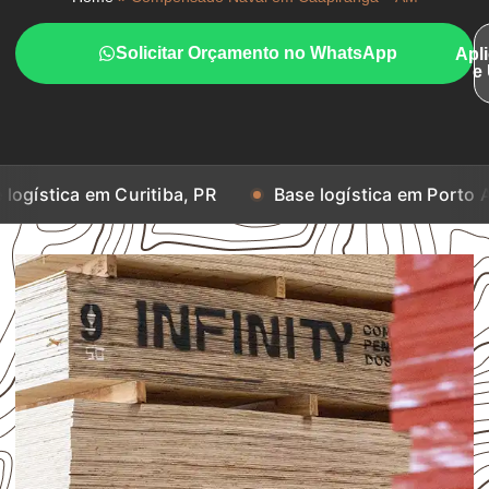
Solicitar Orçamento no WhatsApp
Apl
e
m Curitiba, PR
Base logística em Porto Alegre, RS