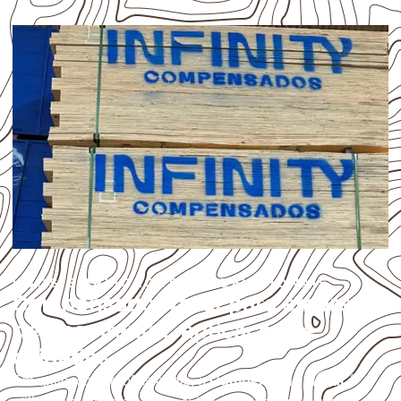
USOS E APLICAÇÕES PROFISSIONAIS
Compensado Naval para empresas
de Caapiranga: aplicações e
cuidados
Em aplicações profissionais, o
Compensado Naval
é