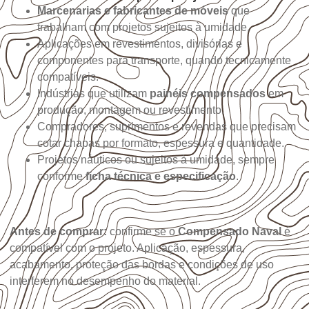
Marcenarias e fabricantes de móveis
que
trabalham com projetos sujeitos à umidade.
Aplicações em revestimentos, divisórias e
componentes para transporte, quando tecnicamente
compatíveis.
Indústrias que utilizam
painéis compensados
em
produção, montagem ou revestimento.
Compradores, suprimentos e revendas que precisam
cotar chapas por formato, espessura e quantidade.
Projetos náuticos ou sujeitos à umidade, sempre
conforme
ficha técnica e especificação
.
Antes de comprar:
confirme se o
Compensado Naval
é
compatível com o projeto. Aplicação, espessura,
acabamento, proteção das bordas e condições de uso
interferem no desempenho do material.