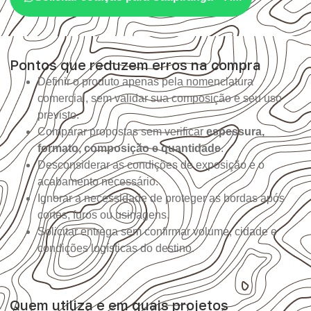
Pontos que reduzem erros na compra
Definir o produto apenas pela nomenclatura
comercial, sem validar sua composição e seu uso
previsto.
Comparar propostas sem verificar
espessura,
formato, composição e quantidade
.
Desconsiderar as condições de exposição e o
acabamento necessário.
Ignorar a necessidade de proteger as bordas após
cortes, furos ou usinagens.
Solicitar entrega sem confirmar volume, cidade e
condições logísticas do destino.
Quem utiliza e em quais projetos