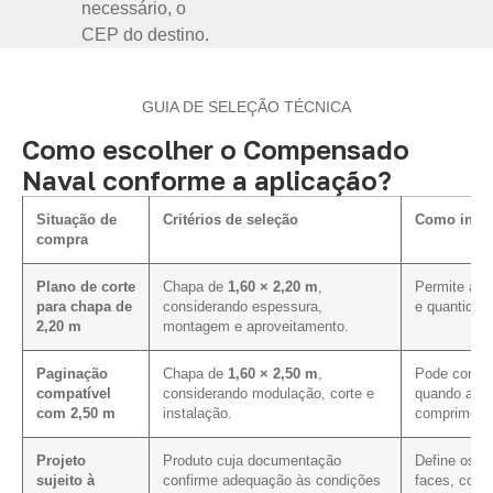
necessário, o
CEP do destino.
GUIA DE SELEÇÃO TÉCNICA
Como escolher o Compensado
Naval conforme a aplicação?
Situação de
Critérios de seleção
Como influ
compra
Plano de corte
Chapa de
1,60 × 2,20 m
,
Permite aval
para chapa de
considerando espessura,
e quantidad
2,20 m
montagem e aproveitamento.
Paginação
Chapa de
1,60 × 2,50 m
,
Pode contri
compatível
considerando modulação, corte e
quando a pa
com 2,50 m
instalação.
comprimento
Projeto
Produto cuja documentação
Define os c
sujeito à
confirme adequação às condições
faces, corte