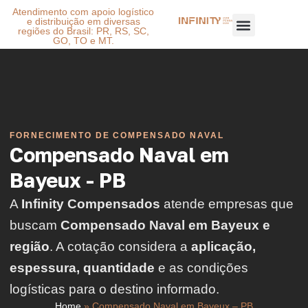
Atendimento com apoio logístico
e distribuição em diversas
regiões do Brasil: PR, RS, SC,
GO, TO e MT.
FORNECIMENTO DE COMPENSADO NAVAL
Compensado Naval em
Bayeux - PB
A
Infinity Compensados
atende empresas que
buscam
Compensado Naval em Bayeux e
região
. A cotação considera a
aplicação,
espessura, quantidade
e as condições
logísticas para o destino informado.
Home
»
Compensado Naval em Bayeux – PB