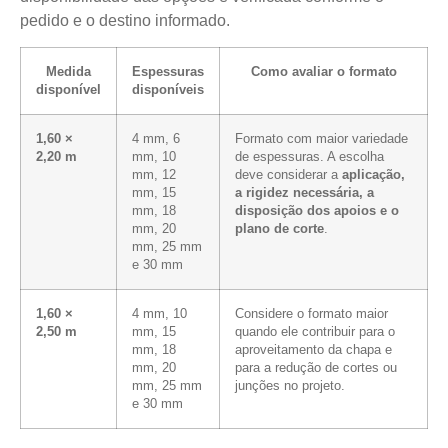
pedido e o destino informado.
Medida
Espessuras
Como avaliar o formato
disponível
disponíveis
1,60 ×
4 mm, 6
Formato com maior variedade
2,20 m
mm, 10
de espessuras. A escolha
mm, 12
deve considerar a
aplicação,
mm, 15
a rigidez necessária, a
mm, 18
disposição dos apoios e o
mm, 20
plano de corte
.
mm, 25 mm
e 30 mm
1,60 ×
4 mm, 10
Considere o formato maior
2,50 m
mm, 15
quando ele contribuir para o
mm, 18
aproveitamento da chapa e
mm, 20
para a redução de cortes ou
mm, 25 mm
junções no projeto.
e 30 mm