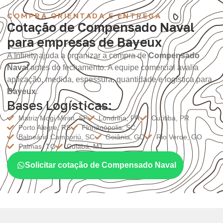
COMPRA ORIENTADA E ENTREGA
Cotação de Compensado Naval
para empresas de Bayeux
A Infinity ajuda a organizar a compra de
Compensado
Naval
antes do fechamento. A equipe comercial avalia
aplicação, medida, espessura, quantidade e logística para
Bayeux
.
Bases Logísticas:
Matriz Mogi Mirim, SP
Londrina, PR
Curitiba, PR
Porto Alegre, RS
Florianópolis, SC
Balneário Camboriú, SC
Goiânia, GO
Rio Verde, GO
Palmas, TO
Cuiabá, MT
Solicitar cotação de Compensado Naval