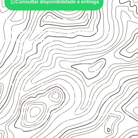
Consultar disponibilidade e entrega
Cuidados com corte, acabamento e
armazenamento
Confirme se a
espessura e o formato
são
compatíveis com o projeto.
Organize o plano de corte de acordo com as
dimensões disponíveis e o aproveitamento
necessário.
Considere acabamento e proteção das bordas após
qualquer corte ou usinagem.
Evite contato direto com o solo, chuva, umidade
acumulada e apoios desnivelados.
Valide com o responsável técnico qualquer uso que
envolva carga, exposição intensa ou requisitos
específicos.