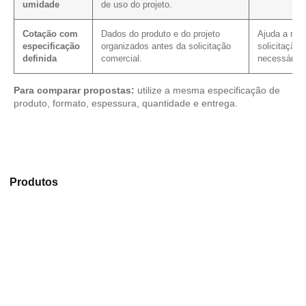
umidade
de uso do projeto.
Cotação com
Dados do produto e do projeto
Ajuda a redu
especificação
organizados antes da solicitação
solicitação,
definida
comercial.
necessário.
Para comparar propostas:
utilize a mesma especificação de
produto, formato, espessura, quantidade e entrega.
Explore os modelos disponíveis em nosso mix de
Produtos
e selecione o produto mais indicado para sua
aplicação.
Compensado Plastificado
Plastificado 2 Processos
Compensado Plywood
Madeirite Resinado Fenólico
Madeirite Resinado Cola Branca
OSB Tapume
OSB Home Plus
OSB Induplac