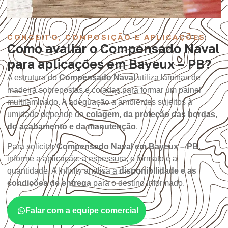
CONCEITO, COMPOSIÇÃO E APLICAÇÕES
Como avaliar o Compensado Naval
para aplicações em Bayeux – PB?
A estrutura do
Compensado Naval
utiliza lâminas de
madeira sobrepostas e coladas para formar um painel
multilaminado. A adequação a ambientes sujeitos à
umidade depende da
colagem, da proteção das bordas,
do acabamento e da manutenção
.
Para solicitar
Compensado Naval em Bayeux – PB
,
informe a aplicação, a espessura, o formato e a
quantidade. A Infinity analisa a
disponibilidade e as
condições de entrega
para o destino informado.
Falar com a equipe comercial