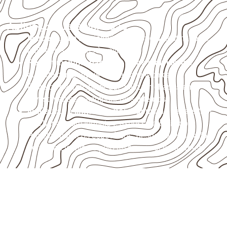
Aplicações relacionadas
Marcenaria e fabricação de móveis
destinados a
ambientes sujeitos à umidade.
Revestimentos, paredes, pisos e divisórias
,
quando compatíveis com a ficha técnica.
Projetos de transporte que utilizam chapas em
revestimentos e componentes internos.
Indústrias e linhas de montagem
que necessitam
de chapas com formato e espessura definidos.
Projetos náuticos específicos, desde que validados
pela ficha técnica e pelo responsável pelo projeto.
Compensado Naval para seu
projeto: consulte as opções