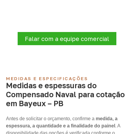
A Infinity atende empresas que precisam de
Compensado Naval para marcenaria,
indústria, transporte e revestimentos
.
Disponibilidade, prazo e entrega são
confirmados após a análise da solicitação.
Falar com a equipe comercial
MEDIDAS E ESPECIFICAÇÕES
Medidas e espessuras do
Compensado Naval para cotação
em Bayeux – PB
Antes de solicitar o orçamento, confirme a
medida, a
espessura, a quantidade e a finalidade do painel
. A
disponibilidade das opções é verificada conforme o