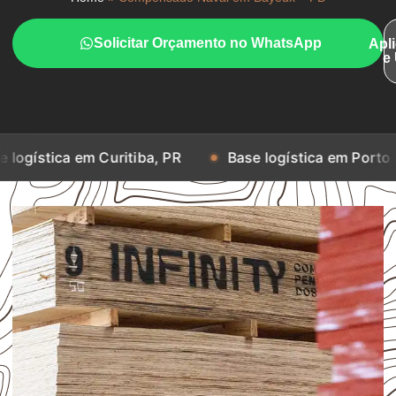
Solicitar Orçamento no WhatsApp
Apl
e
em Curitiba, PR
Base logística em Porto Alegre, RS