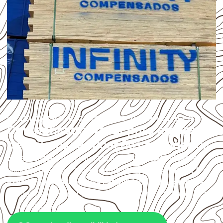
UTILIZAÇÃO E CUIDADOS DO PRODUTO
Compensado Naval para empresas
de Bayeux: aplicações e cuidados
Em aplicações profissionais, o
Compensado Naval
é
utilizado quando o projeto exige atenção à
colagem, à
exposição à umidade e à estabilidade dimensional
. A
adequação deve ser confirmada conforme a ficha técnica e
as condições de uso.