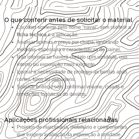
O que conferir antes de solicitar o material
Escolher somente pelo nome “naval”, sem conferir a
ficha técnica
e a aplicação.
Analisar apenas o preço por chapa, ignorando
medidas, espessura e características do painel.
Não informar se haverá contato com umidade, uso
interno ou exposição mais exigente.
Ignorar a necessidade de proteger as bordas após
cortes, furos ou usinagens.
Solicitar entrega sem confirmar volume, cidade e
condições logísticas do destino.
Aplicações profissionais relacionadas
Projetos de marcenaria, mobiliário e componentes
que exigem avaliação da exposição à umidade.