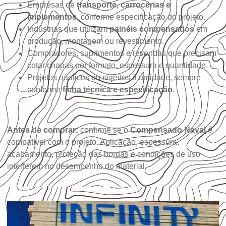
Empresas de
transporte, carrocerias e
implementos
, conforme especificação do projeto.
Indústrias que utilizam
painéis compensados
em
produção, montagem ou revestimento.
Compradores, suprimentos e revendas que precisam
cotar chapas por formato, espessura e quantidade.
Projetos náuticos ou sujeitos à umidade, sempre
conforme
ficha técnica e especificação
.
Antes de comprar:
confirme se o
Compensado Naval
é
compatível com o projeto. Aplicação, espessura,
acabamento, proteção das bordas e condições de uso
interferem no desempenho do material.