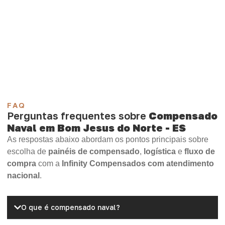
necessidade.
Compensado Plastificado
Plastificado 2 Processos
Compensado Plywood
Madeirite Resinado Fenólico
Madeirite Resinado Cola Branca
OSB Tapume
OSB Home Plus
OSB Induplac
FAQ
Perguntas frequentes sobre
Compensado
Naval em Bom Jesus do Norte - ES
As respostas abaixo abordam os pontos principais sobre
escolha de
painéis de compensado
,
logística
e
fluxo de
compra
com a
Infinity Compensados com atendimento
nacional
.
O que é compensado naval?