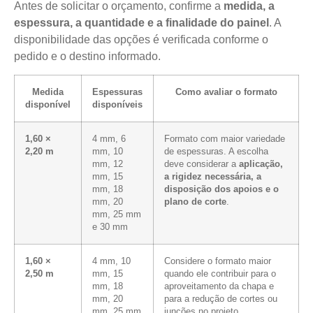
Antes de solicitar o orçamento, confirme a
medida, a
espessura, a quantidade e a finalidade do painel
. A
disponibilidade das opções é verificada conforme o
pedido e o destino informado.
Medida
Espessuras
Como avaliar o formato
disponível
disponíveis
1,60 ×
4 mm, 6
Formato com maior variedade
2,20 m
mm, 10
de espessuras. A escolha
mm, 12
deve considerar a
aplicação,
mm, 15
a rigidez necessária, a
mm, 18
disposição dos apoios e o
mm, 20
plano de corte
.
mm, 25 mm
e 30 mm
1,60 ×
4 mm, 10
Considere o formato maior
2,50 m
mm, 15
quando ele contribuir para o
mm, 18
aproveitamento da chapa e
mm, 20
para a redução de cortes ou
mm, 25 mm
junções no projeto.