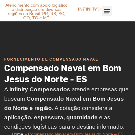
Atendimento com apoio logístico
e distribuição em diversas
regiões do Brasil: PR, RS, SC,
GO, TO e MT.
FORNECIMENTO DE COMPENSADO NAVAL
Compensado Naval em Bom
Jesus do Norte - ES
A
Infinity Compensados
atende empresas que
buscam
Compensado Naval em Bom Jesus
do Norte e região
. A cotação considera a
aplicação, espessura, quantidade
e as
condições logísticas para o destino informado.
Home
»
Compensado Naval em Bom Jesus do Norte – ES