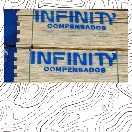
APLICAÇÕES DO COMPENSADO NAVAL
Quais aplicações podem utilizar
Compensado Naval em Bom Jesus
do Norte – ES?
O
Compensado Naval
atende diferentes aplicações