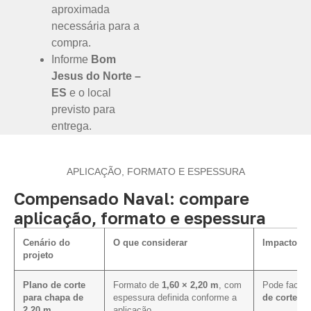
aproximada
necessária para a
compra.
Informe
Bom
Jesus do Norte –
ES
e o local
previsto para
entrega.
APLICAÇÃO, FORMATO E ESPESSURA
Compensado Naval: compare
aplicação, formato e espessura
Cenário do
O que considerar
Impacto na
projeto
Plano de corte
Formato de
1,60 × 2,20 m
, com
Pode facili
para chapa de
espessura definida conforme a
de corte e
2,20 m
aplicação.