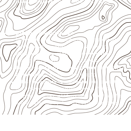
envolva carga, exposição intensa ou requisitos
específicos.
Aplicações relacionadas
Móveis, divisórias e componentes de
marcenaria
técnica
, conforme exposição e acabamento.
Revestimentos, paredes, pisos e divisórias
,
quando compatíveis com a ficha técnica.
Aplicações em
carrocerias, implementos, trailers e
motorhomes
, conforme especificação.
Indústrias e linhas de montagem
que necessitam
de chapas com formato e espessura definidos.
Projetos náuticos específicos, desde que validados
pela ficha técnica e pelo responsável pelo projeto.