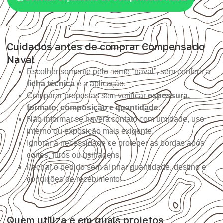
Cuidados antes de comprar Compensado
Naval
Escolher somente pelo nome “naval”, sem conferir a
ficha técnica
e a aplicação.
Comparar propostas sem verificar
espessura,
formato, composição e quantidade
.
Não informar se haverá contato com umidade, uso
interno ou exposição mais exigente.
Ignorar a necessidade de proteger as bordas após
cortes, furos ou usinagens.
Fechar o pedido sem alinhar quantidade, destino e
condições de recebimento.
Quem utiliza e em quais projetos