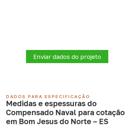
Precisa de Compensado Naval
para sua empresa?
Informe a
aplicação, a espessura, a
quantidade e a cidade de entrega
. A
Infinity verificará a disponibilidade e as
condições comerciais e logísticas para sua
demanda.
Enviar dados do projeto
DADOS PARA ESPECIFICAÇÃO
Medidas e espessuras do
Compensado Naval para cotação
em Bom Jesus do Norte – ES