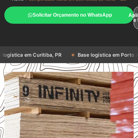
Solicitar Orçamento no WhatsApp
Apl
e
 Curitiba, PR
Base logística em Porto Alegre, RS