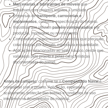
Marcenarias e fabricantes de móveis
que
trabalham com projetos sujeitos à umidade.
Empresas de
transporte, carrocerias e
implementos
, conforme especificação do projeto.
Indústrias que utilizam
painéis compensados
em
produção, montagem ou revestimento.
Compradores, suprimentos e revendas que precisam
cotar chapas por formato, espessura e quantidade.
Aplicações relacionadas ao setor náutico, desde que
validadas pelo projeto e pelas características
documentadas do painel.
Antes de comprar:
confirme se o
Compensado Naval
é
compatível com o projeto. Aplicação, espessura,
acabamento, proteção das bordas e condições de uso
interferem no desempenho do material.