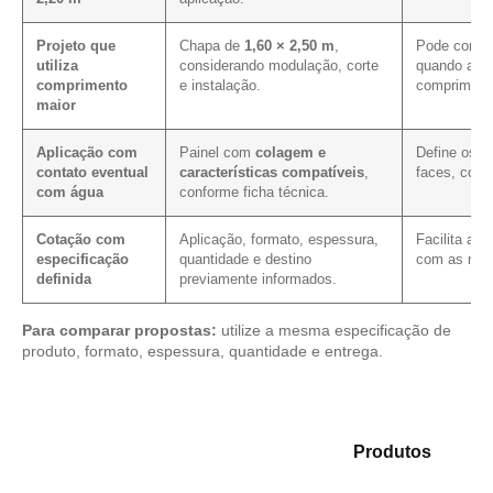
Projeto que
Chapa de
1,60 × 2,50 m
,
Pode contri
utiliza
considerando modulação, corte
quando a pa
comprimento
e instalação.
comprimento
maior
Aplicação com
Painel com
colagem e
Define os c
contato eventual
características compatíveis
,
faces, corte
com água
conforme ficha técnica.
Cotação com
Aplicação, formato, espessura,
Facilita a 
especificação
quantidade e destino
com as mes
definida
previamente informados.
Para comparar propostas:
utilize a mesma especificação de
produto, formato, espessura, quantidade e entrega.
Analise as opções em nosso mix de
Produtos
e
encontre o produto mais adequado para sua