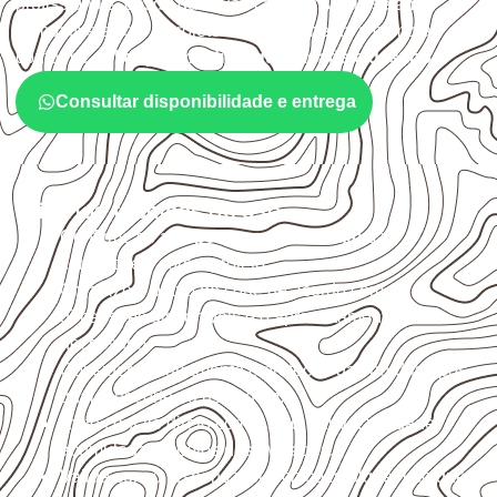
profissionais, desde que suas características sejam
compatíveis com o projeto. A Infinity orienta a compra
conforme
aplicação, medida, quantidade e destino
.
Consultar disponibilidade e entrega
Critérios técnicos de uso
Confirme se a
espessura e o formato
são
compatíveis com o projeto.
Organize o plano de corte de acordo com as
dimensões disponíveis e o aproveitamento
necessário.
Considere acabamento e proteção das bordas após
qualquer corte ou usinagem.
Evite contato direto com o solo, chuva, umidade
acumulada e apoios desnivelados.
Valide com o responsável técnico qualquer uso que