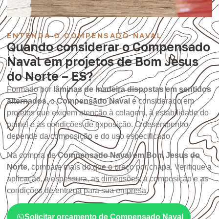
ENTENDA O COMPENSADO NAVAL
Quando considerar o Compensado
Naval em projetos de Bom Jesus
do Norte – ES?
Formado por
lâminas de madeira dispostas em sentidos
alternados
, o
Compensado Naval
é considerado em
projetos que exigem atenção à colagem, à estabilidade do
painel e às condições de exposição. O desempenho
depende da composição e do uso especificado.
Na compra de
Compensado Naval em Bom Jesus do
Norte
, compare mais do que o preço por chapa. Verifique a
aplicação, a espessura, as dimensões, a composição e as
condições de entrega para sua empresa.
Solicitar orçamento de Compensado Naval