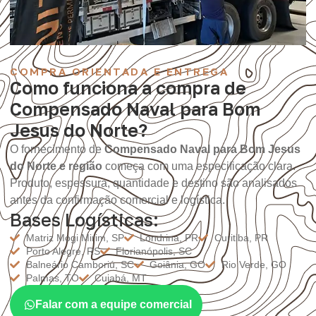
COMPRA ORIENTADA E ENTREGA
Como funciona a compra de
Compensado Naval para Bom
Jesus do Norte?
O fornecimento de
Compensado Naval para Bom Jesus
do Norte e região
começa com uma especificação clara.
Produto, espessura, quantidade e destino são analisados
antes da confirmação comercial e logística.
Bases Logísticas:
Matriz Mogi Mirim, SP
Londrina, PR
Curitiba, PR
Porto Alegre, RS
Florianópolis, SC
Balneário Camboriú, SC
Goiânia, GO
Rio Verde, GO
Palmas, TO
Cuiabá, MT
Falar com a equipe comercial