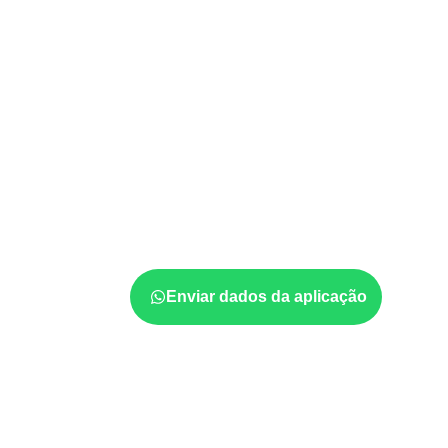
ESCOLHA CONFORME A APLICAÇ
Quais aplicações 
utilizar Compensa
Suzanápolis – SP?
Empresas que procuram
Compensado Nava
avaliar onde a chapa será instalada, qual s
quais cuidados de acabamento serão necessá
quantidade também interferem na compra.
Enviar dados da aplicação