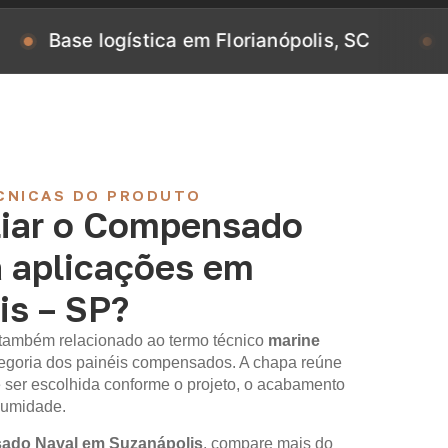
e logística em Florianópolis, SC
Base log
CNICAS DO PRODUTO
iar o Compensado
a aplicações em
is – SP?
 também relacionado ao termo técnico
marine
ategoria dos painéis compensados. A chapa reúne
 ser escolhida conforme o projeto, o acabamento
 umidade.
do Naval em Suzanápolis
, compare mais do