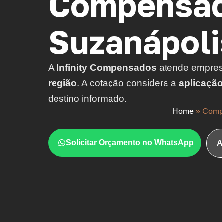
Compensad
Suzanápoli
A
Infinity Compensados
atende empre
região
. A cotação considera a
aplicaçã
destino informado.
Home
»
Comp
Solicitar Orçamento no WhatsApp
A