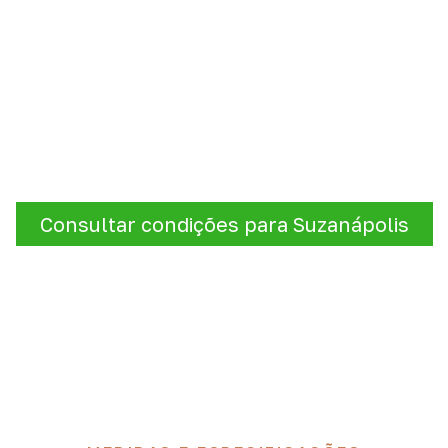
e sua cotação de Compensa
spessura, o formato e a aplicação
estão alinhados à nece
uma cotação.
Consultar condições para Suzanápolis