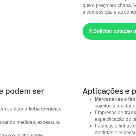
que o preço por chapa. V
a composição e as condi
Solicitar cotação 
ue podem ser
Aplicações e 
Marcenarias e fab
sujeitos à umidade
em conferir a
ficha técnica
e
Empresas de
tran
especificação do pr
gnorando medidas, espessura
Fábricas e linhas
medidas e espessur
ição e o acabamento