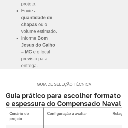
projeto.
Envie a
quantidade de
chapas
ou o
volume estimado.
Informe
Bom
Jesus do Galho
– MG
e o local
previsto para
entrega.
GUIA DE SELEÇÃO TÉCNICA
Guia prático para escolher formato
e espessura do Compensado Naval
Cenário do
Configuração a avaliar
Relação 
projeto