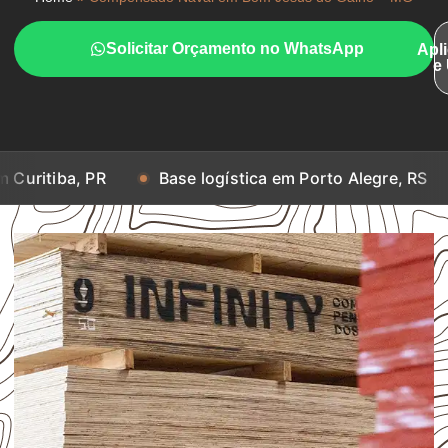
Solicitar Orçamento no WhatsApp
Apl
e
PR
Base logística em Porto Alegre, RS
Base lo