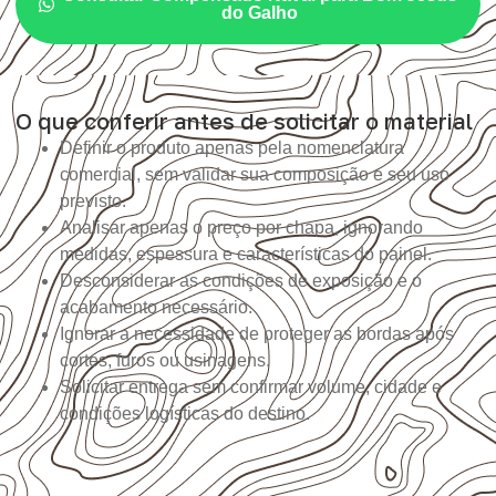
do Galho
O que conferir antes de solicitar o material
Definir o produto apenas pela nomenclatura
comercial, sem validar sua composição e seu uso
previsto.
Analisar apenas o preço por chapa, ignorando
medidas, espessura e características do painel.
Desconsiderar as condições de exposição e o
acabamento necessário.
Ignorar a necessidade de proteger as bordas após
cortes, furos ou usinagens.
Solicitar entrega sem confirmar volume, cidade e
condições logísticas do destino.