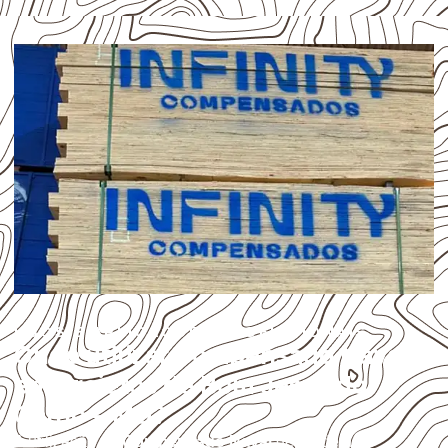
USOS E APLICAÇÕES PROFISSIONAIS
Onde utilizar Compensado Naval
em projetos de Bom Jesus do
Galho – MG?
A utilização do
Compensado Naval
depende do