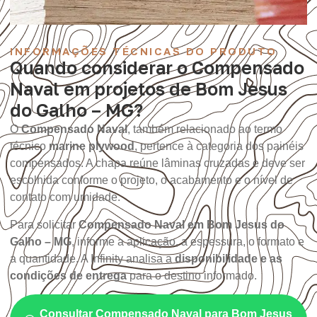
INFORMAÇÕES TÉCNICAS DO PRODUTO
Quando considerar o Compensado
Naval em projetos de Bom Jesus
do Galho – MG?
O
Compensado Naval
, também relacionado ao termo
técnico
marine plywood
, pertence à categoria dos painéis
compensados. A chapa reúne lâminas cruzadas e deve ser
escolhida conforme o projeto, o acabamento e o nível de
contato com umidade.
Para solicitar
Compensado Naval em Bom Jesus do
Galho – MG
, informe a aplicação, a espessura, o formato e
a quantidade. A Infinity analisa a
disponibilidade e as
condições de entrega
para o destino informado.
Consultar Compensado Naval para Bom Jesus