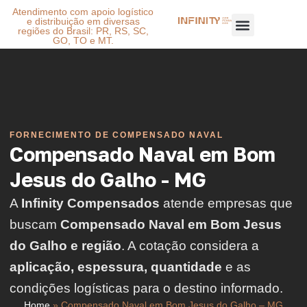
Atendimento com apoio logístico
e distribuição em diversas
regiões do Brasil: PR, RS, SC,
GO, TO e MT.
FORNECIMENTO DE COMPENSADO NAVAL
Compensado Naval em Bom
Jesus do Galho - MG
A
Infinity Compensados
atende empresas que
buscam
Compensado Naval em Bom Jesus
do Galho e região
. A cotação considera a
aplicação, espessura, quantidade
e as
condições logísticas para o destino informado.
Home
»
Compensado Naval em Bom Jesus do Galho – MG