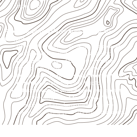
específicos.
Projetos compatíveis com avaliação
técnica
Móveis, divisórias e componentes de
marcenaria
técnica
, conforme exposição e acabamento.
Revestimentos, paredes, pisos e divisórias
,
quando compatíveis com a ficha técnica.
Aplicações em
carrocerias, implementos, trailers e
motorhomes
, conforme especificação.
Indústrias e linhas de montagem
que necessitam
de chapas com formato e espessura definidos.
Aplicações relacionadas ao setor náutico, sem
presumir uso submerso ou impermeabilidade total.