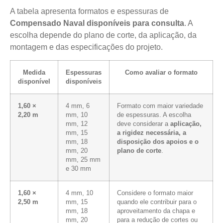
A tabela apresenta formatos e espessuras de
Compensado Naval disponíveis para consulta
. A
escolha depende do plano de corte, da aplicação, da
montagem e das especificações do projeto.
Medida
Espessuras
Como avaliar o formato
disponível
disponíveis
1,60 ×
4 mm, 6
Formato com maior variedade
2,20 m
mm, 10
de espessuras. A escolha
mm, 12
deve considerar a
aplicação,
mm, 15
a rigidez necessária, a
mm, 18
disposição dos apoios e o
mm, 20
plano de corte
.
mm, 25 mm
e 30 mm
1,60 ×
4 mm, 10
Considere o formato maior
2,50 m
mm, 15
quando ele contribuir para o
mm, 18
aproveitamento da chapa e
mm, 20
para a redução de cortes ou