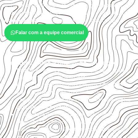
ambiente, da finalidade e da especificação do projeto.
Antes da cotação, verifique a
espessura, o formato, a
exposição e o acabamento
previstos para a chapa.
Falar com a equipe comercial
Cuidados antes e depois da aplicação
Escolha a medida considerando aplicação, apoios,
montagem e especificação técnica.
Planeje o corte conforme os formatos
1,60 × 2,20 m e
1,60 × 2,50 m
, sujeitos à disponibilidade.
Proteja cortes, furos e extremidades com a
selagem
indicada para o projeto
.
Evite contato direto com o solo, chuva, umidade
acumulada e apoios desnivelados.
Valide com o responsável técnico qualquer uso que
envolva carga, exposição intensa ou requisitos