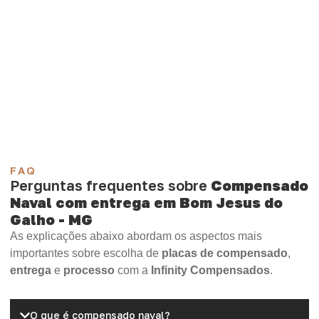
encontre o tipo de chapa mais indicado para sua
demanda.
Compensado Plastificado
Plastificado 2 Processos
Compensado Plywood
Madeirite Resinado Fenólico
Madeirite Resinado Cola Branca
OSB Tapume
OSB Home Plus
OSB Induplac
FAQ
Perguntas frequentes sobre
Compensado
Naval com entrega em Bom Jesus do
Galho - MG
As explicações abaixo abordam os aspectos mais
importantes sobre escolha de
placas de compensado
,
entrega
e
processo
com a
Infinity Compensados
.
O que é compensado naval?