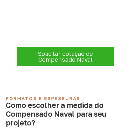
Compensado Naval para seu
projeto: consulte as opções
Para solicitar
Compensado Naval em Bom
Jesus do Galho – MG
, envie os dados do
projeto. A cotação será analisada conforme
produto, quantidade e destino.
Solicitar cotação de
Compensado Naval
FORMATOS E ESPESSURAS
Como escolher a medida do
Compensado Naval para seu
projeto?