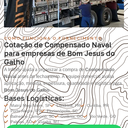
COMO FUNCIONA O FORNECIMENTO
Cotação de Compensado Naval
para empresas de Bom Jesus do
Galho
A Infinity ajuda a organizar a compra de
Compensado
Naval
antes do fechamento. A equipe comercial avalia
aplicação, medida, espessura, quantidade e logística para
Bom Jesus do Galho
.
Bases Logísticas:
Matriz Mogi Mirim, SP
Londrina, PR
Curitiba, PR
Porto Alegre, RS
Florianópolis, SC
Balneário Camboriú, SC
Goiânia, GO
Rio Verde, GO
Palmas, TO
Cuiabá, MT