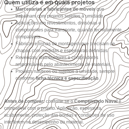
Quem utiliza e em quais projetos
Marcenarias e fabricantes de móveis
que
trabalham com projetos sujeitos à umidade.
Aplicações em revestimentos, divisórias e
componentes para transporte, quando tecnicamente
compatíveis.
Fábricas e linhas de montagem que precisam de
chapas com medidas e espessuras definidas.
Revendas, distribuidores e compradores
responsáveis pelo abastecimento de materiais.
Projetos náuticos ou sujeitos à umidade, sempre
conforme
ficha técnica e especificação
.
Antes de comprar:
confirme se o
Compensado Naval
é
compatível com o projeto. Aplicação, espessura,
acabamento, proteção das bordas e condições de uso
interferem no desempenho do material.