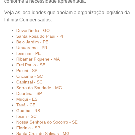
conforme a necessidade apresentada.
Veja as localidades que apoiam a organização logística da
Infinity Compensados:
Doverlândia - GO
Santa Rosa do Piauí - PI
Belo Jardim - PE
Umuarama - PR
Ibimirim - PE
Ribamar Fiquene - MA
Frei Paulo - SE
Poloni - SP
Criciúma - SC
Capinzal - SC
Serra da Saudade - MG
Duartina - SP
Muqui - ES
Tauá - CE
Guaíba - RS
Ibiam - SC
Nossa Senhora do Socorro - SE
Florínia - SP
Santa Cruz de Salinas - MG