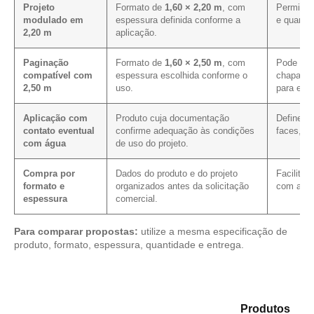
Projeto
Formato de
1,60 × 2,20 m
, com
Permite a
modulado em
espessura definida conforme a
e quanti
2,20 m
aplicação.
Paginação
Formato de
1,60 × 2,50 m
, com
Pode mel
compatível com
espessura escolhida conforme o
chapa em
2,50 m
uso.
para ess
Aplicação com
Produto cuja documentação
Define o
contato eventual
confirme adequação às condições
faces, co
com água
de uso do projeto.
Compra por
Dados do produto e do projeto
Facilita
formato e
organizados antes da solicitação
com as m
espessura
comercial.
Para comparar propostas:
utilize a mesma especificação de
produto, formato, espessura, quantidade e entrega.
Compare as alternativas em nosso mix de
Produtos
e