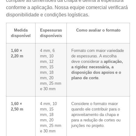
compare as dimensões da chapa e defina a espessura
conforme a aplicação. Nossa equipe comercial verificará
disponibilidade e condições logísticas.
Medida
Espessuras
Como avaliar o formato
disponível
disponíveis
1,60 ×
4 mm, 6
Formato com maior variedade
2,20 m
mm, 10
de espessuras. A escolha
mm, 12
deve considerar a
aplicação,
mm, 15
a rigidez necessária, a
mm, 18
disposição dos apoios e o
mm, 20
plano de corte
.
mm, 25 mm
e 30 mm
1,60 ×
4 mm, 10
Considere o formato maior
2,50 m
mm, 15
quando ele contribuir para o
mm, 18
aproveitamento da chapa e
mm, 20
para a redução de cortes ou
mm, 25 mm
junções no projeto.
e 30 mm