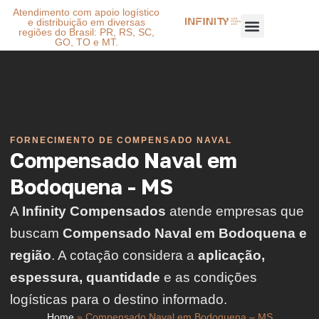
Atendimento com apoio logístico
e distribuição em diversas
regiões do Brasil: PR, RS, SC,
GO, TO e MT.
FORNECIMENTO DE COMPENSADO NAVAL
Compensado Naval em
Bodoquena - MS
A
Infinity Compensados
atende empresas que
buscam
Compensado Naval em Bodoquena e
região
. A cotação considera a
aplicação,
espessura, quantidade
e as condições
logísticas para o destino informado.
Home
»
Compensado Naval em Bodoquena – MS