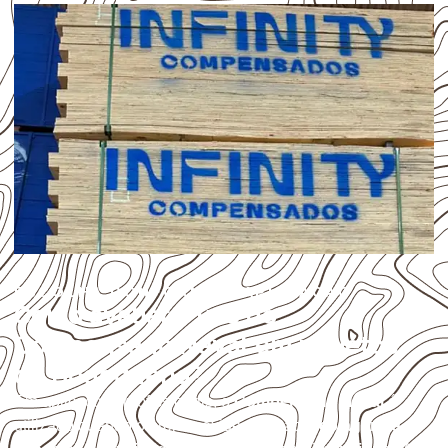
ESCOLHA CONFORME A APLICAÇÃO
Como avaliar o uso do
Compensado Naval em projetos
de Bodoquena?
Em aplicações profissionais, o
Compensado Naval
é
utilizado quando o projeto exige atenção à
colagem, à