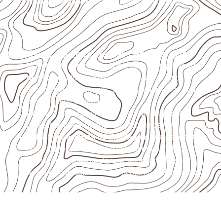
envolva carga, exposição intensa ou requisitos
específicos.
Onde o produto pode ser considerado
Móveis, divisórias e componentes de
marcenaria
técnica
, conforme exposição e acabamento.
Revestimentos internos, painéis e divisórias para
projetos profissionais.
Projetos de transporte que utilizam chapas em
revestimentos e componentes internos.
Indústrias e linhas de montagem
que necessitam
de chapas com formato e espessura definidos.
Aplicações relacionadas ao setor náutico, sem
presumir uso submerso ou impermeabilidade total.