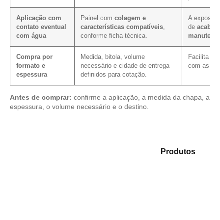
Aplicação com
Painel com
colagem e
A exposiçã
contato eventual
características compatíveis
,
de
acabam
com água
conforme ficha técnica.
manutenç
Compra por
Medida, bitola, volume
Facilita a
formato e
necessário e cidade de entrega
com as me
espessura
definidos para cotação.
Antes de comprar:
confirme a aplicação, a medida da chapa, a
espessura, o volume necessário e o destino.
Compare as opções em nosso mix de
Produtos
e
selecione o produto mais indicado para sua demanda.
Compensado Plastificado
Plastificado 2 Processos
Compensado Plywood
Madeirite Resinado Fenólico
Madeirite Resinado Cola Branca
OSB Tapume
OSB Home Plus
OSB Induplac