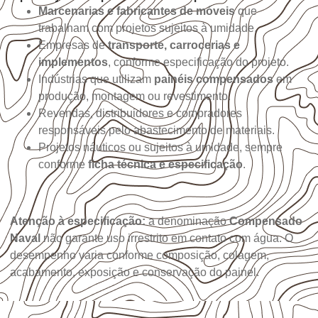
Marcenarias e fabricantes de móveis
que
trabalham com projetos sujeitos à umidade.
Empresas de
transporte, carrocerias e
implementos
, conforme especificação do projeto.
Indústrias que utilizam
painéis compensados
em
produção, montagem ou revestimento.
Revendas, distribuidores e compradores
responsáveis pelo abastecimento de materiais.
Projetos náuticos ou sujeitos à umidade, sempre
conforme
ficha técnica e especificação
.
Atenção à especificação:
a denominação
Compensado
Naval
não garante uso irrestrito em contato com água. O
desempenho varia conforme composição, colagem,
acabamento, exposição e conservação do painel.