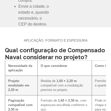
compra.
Envie a cidade, o
estado e, quando
necessário, o
CEP do destino.
APLICAÇÃO, FORMATO E ESPESSURA
Qual configuração de Compensado
Naval considerar no projeto?
Necessidade da
O que considerar
Como infl
aplicação
Projeto
Medida de
1,60 × 2,20 m
Permite ava
modulado em
compatível com a modulação
e quantida
2,20 m
prevista no projeto.
Paginação
Formato de
1,60 × 2,50 m
, com
Pode melho
compatível com
espessura escolhida conforme o
chapa em p
2,50 m
uso.
para essa 