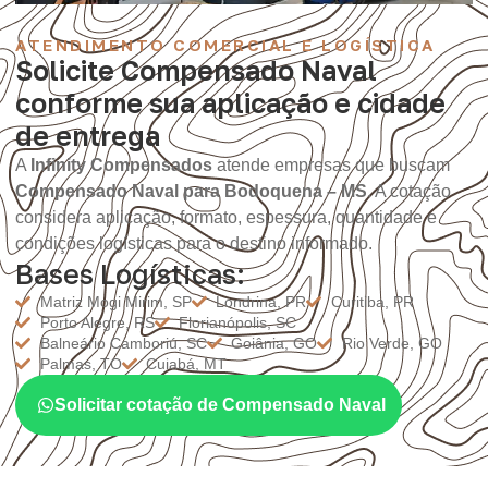
ATENDIMENTO COMERCIAL E LOGÍSTICA
Solicite Compensado Naval
conforme sua aplicação e cidade
de entrega
A
Infinity Compensados
atende empresas que buscam
Compensado Naval para Bodoquena – MS
. A cotação
considera aplicação, formato, espessura, quantidade e
condições logísticas para o destino informado.
Bases Logísticas:
Matriz Mogi Mirim, SP
Londrina, PR
Curitiba, PR
Porto Alegre, RS
Florianópolis, SC
Balneário Camboriú, SC
Goiânia, GO
Rio Verde, GO
Palmas, TO
Cuiabá, MT
Solicitar cotação de Compensado Naval