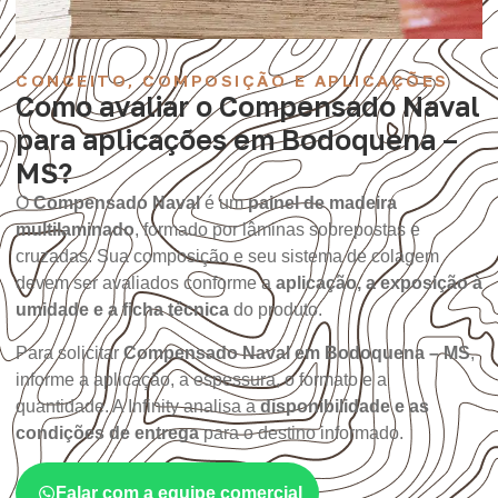
CONCEITO, COMPOSIÇÃO E APLICAÇÕES
Como avaliar o Compensado Naval
para aplicações em Bodoquena –
MS?
O
Compensado Naval
é um
painel de madeira
multilaminado
, formado por lâminas sobrepostas e
cruzadas. Sua composição e seu sistema de colagem
devem ser avaliados conforme a
aplicação, a exposição à
umidade e a ficha técnica
do produto.
Para solicitar
Compensado Naval em Bodoquena – MS
,
informe a aplicação, a espessura, o formato e a
quantidade. A Infinity analisa a
disponibilidade e as
condições de entrega
para o destino informado.
Falar com a equipe comercial