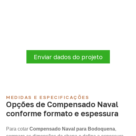
Compensado Naval para seu
projeto: consulte as opções
A Infinity atende empresas que precisam de
Compensado Naval para marcenaria,
indústria, transporte e revestimentos
.
Disponibilidade, prazo e entrega são
confirmados após a análise da solicitação.
Enviar dados do projeto
MEDIDAS E ESPECIFICAÇÕES
Opções de Compensado Naval
conforme formato e espessura
Para cotar
Compensado Naval para Bodoquena
,