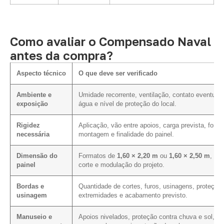
Como avaliar o Compensado Naval
antes da compra?
Aspecto técnico
O que deve ser verificado
Ambiente e
Umidade recorrente, ventilação, contato eventual
exposição
água e nível de proteção do local.
Rigidez
Aplicação, vão entre apoios, carga prevista, form
necessária
montagem e finalidade do painel.
Dimensão do
Formatos de
1,60 × 2,20 m
ou
1,60 × 2,50 m
, pl
painel
corte e modulação do projeto.
Bordas e
Quantidade de cortes, furos, usinagens, proteção
usinagem
extremidades e acabamento previsto.
Manuseio e
Apoios nivelados, proteção contra chuva e sol, co