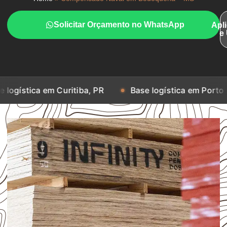
Solicitar Orçamento no WhatsApp
Apl
e
em Curitiba, PR
Base logística em Porto Alegre, RS