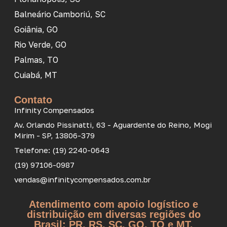
Balneário Camboriú, SC
Goiânia, GO
Rio Verde, GO
Palmas, TO
Cuiabá, MT
Contato
Infinity Compensados
Av. Orlando Pissinatti, 63 - Aguardente do Reino, Mogi
Mirim - SP, 13806-379
Telefone: (19) 2240-0643
(19) 97106-0987
vendas@infinitycompensados.com.br
Atendimento com apoio logístico e
distribuição em diversas regiões do
Brasil: PR, RS, SC, GO, TO e MT.