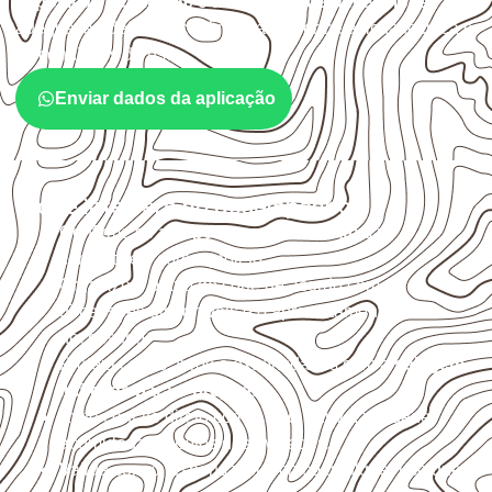
exposição à umidade e à estabilidade dimensional
. A
adequação deve ser confirmada conforme a ficha técnica e
as condições de uso.
Enviar dados da aplicação
O que interfere no desempenho
Confirme se a
espessura e o formato
são
compatíveis com o projeto.
Organize o plano de corte de acordo com as
dimensões disponíveis e o aproveitamento
necessário.
Proteja cortes, furos e extremidades com a
selagem
indicada para o projeto
.
Evite contato direto com o solo, chuva, umidade
acumulada e apoios desnivelados.
Valide com o responsável técnico qualquer uso que