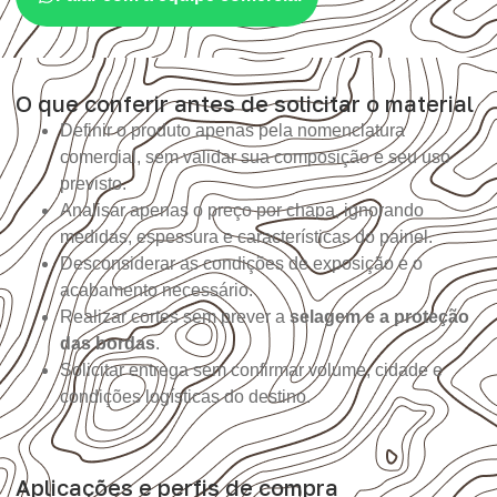
O que conferir antes de solicitar o material
Definir o produto apenas pela nomenclatura
comercial, sem validar sua composição e seu uso
previsto.
Analisar apenas o preço por chapa, ignorando
medidas, espessura e características do painel.
Desconsiderar as condições de exposição e o
acabamento necessário.
Realizar cortes sem prever a
selagem e a proteção
das bordas
.
Solicitar entrega sem confirmar volume, cidade e
condições logísticas do destino.
Aplicações e perfis de compra