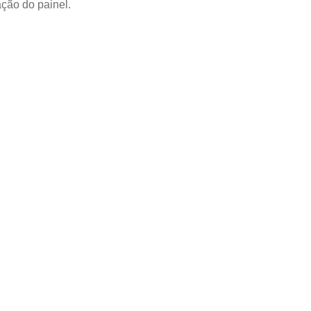
ção do painel.
NAIS
 para
aúde:
ados