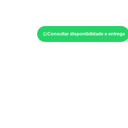
Em aplicações profissionais, o
Compensado
projeto exige atenção à
colagem, à exposiç
estabilidade dimensional
. A adequação dev
ficha técnica e as condições de uso.
Consultar disponibilidade e entrega
Usos profissionais do Co
Marcenaria e fabricação de móveis
d
sujeitos à umidade.
Revestimentos, paredes, pisos e div