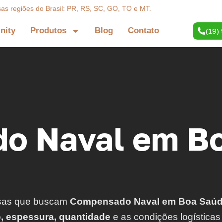
sas regiões do Brasil: PR, RS, SC, GO, TO e MT.
inity
Produtos
Blog
Contato
(19)
o Naval em B
sas que buscam
Compensado Naval em Boa Saúd
o, espessura, quantidade
e as condições logísticas