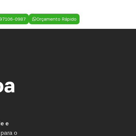
 97106-0987
Orçamento Rápido
oa
e e
 para o