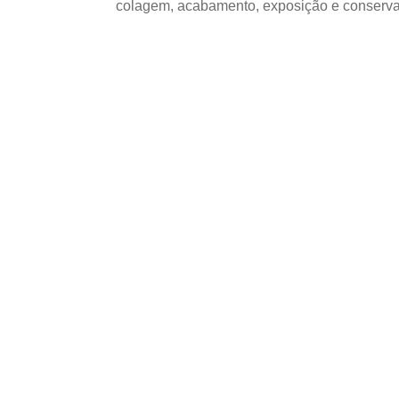
colagem, acabamento, exposição e conserva
USOS E APLICAÇÕES PROFISSIO
Compensado Naval
empresas de Boa S
aplicações e cuid