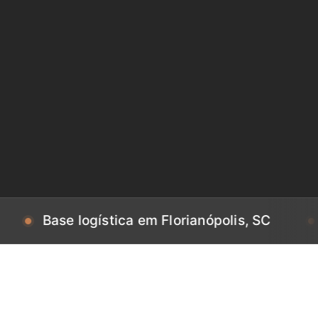
se logística em Florianópolis, SC
Base lo