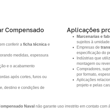
ar Compensado
Aplicações pro
Marcenarias e fab
sujeitos à umidade
em conferir a
ficha técnica
e
Empresas de
tran
especificação do pr
gnorando medidas, espessura
Indústrias que util
montagem ou reves
ição e o acabamento
Compradores, supr
por formato, espes
ordas após cortes, furos ou
Aplicações relacio
projeto e pelas ca
e, destino e condições de
Compensado Naval
não garante uso irrestrito em contato co