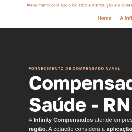
Atendimento com apoio logístico e distribuição em diver
Home
A Inf
FORNECIMENTO DE COMPENSADO NAVAL
Compensad
Saúde - RN
A
Infinity Compensados
atende empre
região
. A cotação considera a
aplicaçã