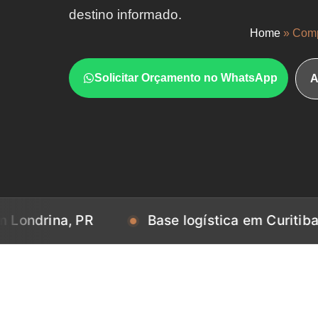
destino informado.
Home
»
Comp
Solicitar Orçamento no WhatsApp
A
na, PR
Base logística em Curitiba, PR