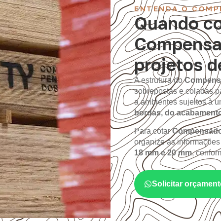
ENTENDA O COMP
Quando co
Compensa
projetos d
A estrutura do
Compens
sobrepostas e coladas p
a ambientes sujeitos à
bordas, do acabament
Para cotar
Compensado 
organize as informações
18 mm e 20 mm
, confor
Solicitar orçame