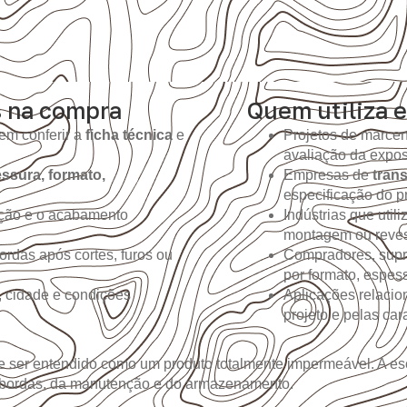
s na compra
Quem utiliza e
em conferir a
ficha técnica
e
Projetos de marcen
avaliação da expo
ssura, formato,
Empresas de
tran
especificação do pr
ição e o acabamento
Indústrias que util
montagem ou reves
ordas após cortes, furos ou
Compradores, supr
por formato, espes
, cidade e condições
Aplicações relacio
projeto e pelas ca
 ser entendido como um produto totalmente impermeável. A es
 bordas, da manutenção e do armazenamento.