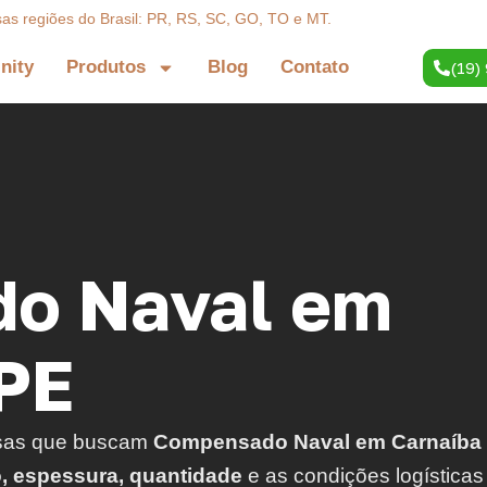
sas regiões do Brasil: PR, RS, SC, GO, TO e MT.
inity
Produtos
Blog
Contato
(19)
o Naval em
 PE
sas que buscam
Compensado Naval em Carnaíba
o, espessura, quantidade
e as condições logísticas