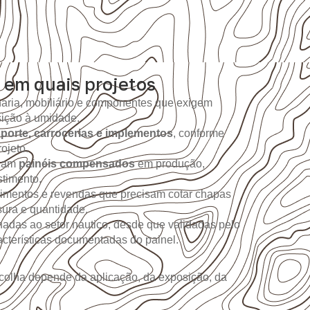
 em quais projetos
aria, mobiliário e componentes que exigem
sição à umidade.
sporte, carrocerias e implementos
, conforme
ojeto.
izam
painéis compensados
em produção,
timento.
imentos e revendas que precisam cotar chapas
sura e quantidade.
nadas ao setor náutico, desde que validadas pelo
racterísticas documentadas do painel.
colha depende da aplicação, da exposição, da