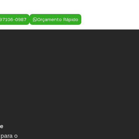
 97106-0987
Orçamento Rápido
 e
 para o