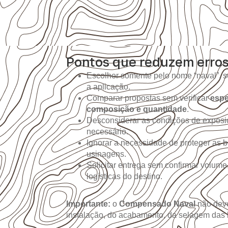
Pontos que reduzem erro
Escolher somente pelo nome “naval”, s
a aplicação.
Comparar propostas sem verificar
espe
composição e quantidade
.
Desconsiderar as condições de expos
necessário.
Ignorar a necessidade de proteger as b
usinagens.
Solicitar entrega sem confirmar volume
logísticas do destino.
Importante:
o
Compensado Naval
não deve
instalação, do acabamento, da selagem das