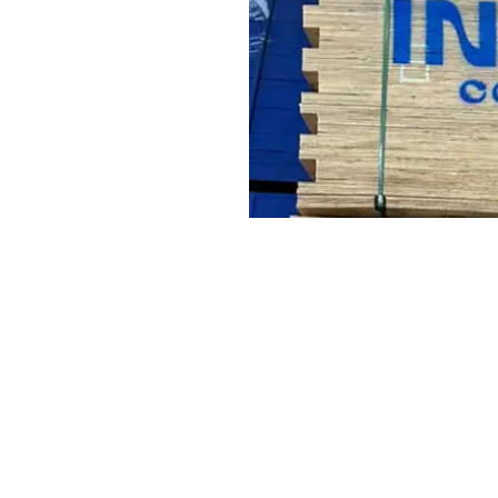
mento e as características
considerado
Cuidados com 
armazenamen
estinados a ambientes
Confirme se a
espe
isórias
, quando compatíveis
projeto.
Planeje o corte co
tos, trailers e motorhomes
,