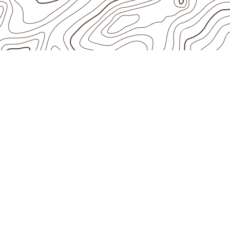
ESCOLHA CONFORME A APLICAÇ
Quais aplicações 
utilizar Compensa
Carnaíba – PE?
O
Compensado Naval
pode ser considerad
indústria, transporte e revestimento
sujeit