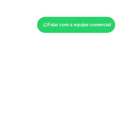
considerar a aplicação, a espessura, o acaba
documentadas do painel.
Falar com a equipe comercial
Onde o produto pode ser 
Marcenaria e fabricação de móveis
d
sujeitos à umidade.
Revestimentos, paredes, pisos e div
com a ficha técnica.
Aplicações em
carrocerias, implemen