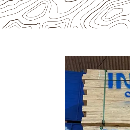
ÃO
podem
do Naval em
o em projetos de
marcenaria,
os à umidade. A escolha deve