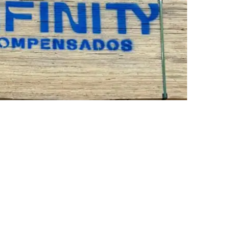
corte, acabamento e
to
ssura e o formato
são compatíveis com o
nforme os formatos
1,60 × 2,20 m e 1,60 × 2,50 m
,