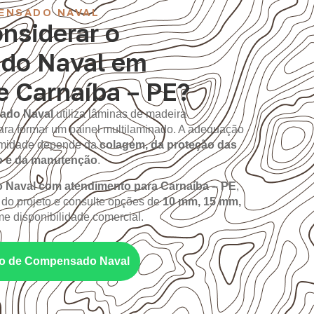
ENSADO NAVAL
nsiderar o
do Naval em
e Carnaíba – PE?
ado Naval
utiliza lâminas de madeira
ara formar um painel multilaminado. A adequação
 umidade depende da
colagem, da proteção das
o e da manutenção
.
Naval com atendimento para Carnaíba – PE
,
 do projeto e consulte opções de
10 mm, 15 mm,
me disponibilidade comercial.
nto de Compensado Naval