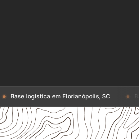
ística em Florianópolis, SC
Base logístic