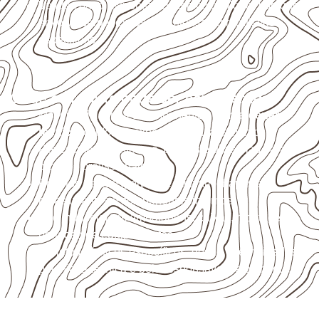
Valide com o responsável técnico qualquer uso que
envolva carga, exposição intensa ou requisitos
específicos.
Onde o produto pode ser considerado
Móveis, divisórias e componentes de
marcenaria
técnica
, conforme exposição e acabamento.
Revestimentos internos, painéis e divisórias para
projetos profissionais.
Projetos de transporte que utilizam chapas em
revestimentos e componentes internos.
Uso industrial em embalagens, caixas, montagem e
proteção de equipamentos.
Projetos náuticos específicos, desde que validados
pela ficha técnica e pelo responsável pelo projeto.