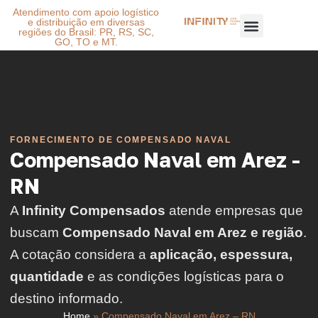
Atendimento com apoio logístico
e distribuição em diversas
regiões do Brasil: PR, RS, SC,
GO, TO e MT.
FORNECIMENTO DE COMPENSADO NAVAL
Compensado Naval em Arez -
RN
A
Infinity Compensados
atende empresas que
buscam
Compensado Naval em Arez e região
.
A cotação considera a
aplicação, espessura,
quantidade
e as condições logísticas para o
destino informado.
Home
»
Compensado Naval em Arez – RN