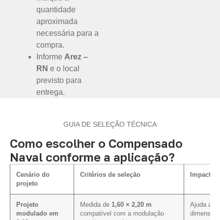
quantidade
aproximada
necessária para a
compra.
Informe
Arez –
RN
e o local
previsto para
entrega.
GUIA DE SELEÇÃO TÉCNICA
Como escolher o Compensado
Naval conforme a aplicação?
Cenário do
Critérios de seleção
Impacto n
projeto
Projeto
Medida de
1,60 × 2,20 m
Ajuda a al
modulado em
compatível com a modulação
dimensões