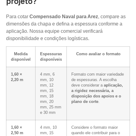
projeto?
Para cotar
Compensado Naval para Arez
, compare as
dimensões da chapa e defina a espessura conforme a
aplicação. Nossa equipe comercial verificará
disponibilidade e condições logísticas.
Medida
Espessuras
Como avaliar o formato
disponível
disponíveis
1,60 ×
4 mm, 6
Formato com maior variedade
2,20 m
mm, 10
de espessuras. A escolha
mm, 12
deve considerar a
aplicação,
mm, 15
a rigidez necessária, a
mm, 18
disposição dos apoios e o
mm, 20
plano de corte
.
mm, 25 mm
e 30 mm
1,60 ×
4 mm, 10
Considere o formato maior
2,50 m
mm, 15
quando ele contribuir para o