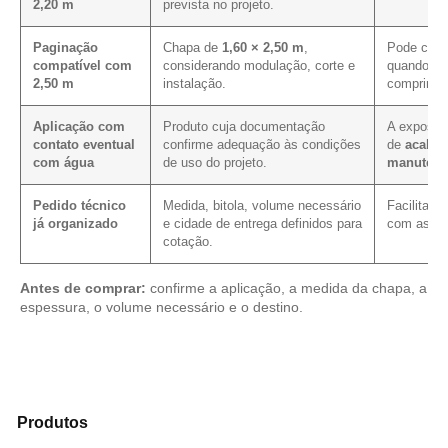
2,20 m
prevista no projeto.
Paginação
Chapa de
1,60 × 2,50 m
,
Pode contr
compatível com
considerando modulação, corte e
quando a p
2,50 m
instalação.
comprimen
Aplicação com
Produto cuja documentação
A exposiçã
contato eventual
confirme adequação às condições
de
acabam
com água
de uso do projeto.
manutenç
Pedido técnico
Medida, bitola, volume necessário
Facilita a
já organizado
e cidade de entrega definidos para
com as me
cotação.
Antes de comprar:
confirme a aplicação, a medida da chapa, a
espessura, o volume necessário e o destino.
Analise os modelos disponíveis em nosso catálogo de
Produtos
e encontre o material mais indicado para sua
demanda.