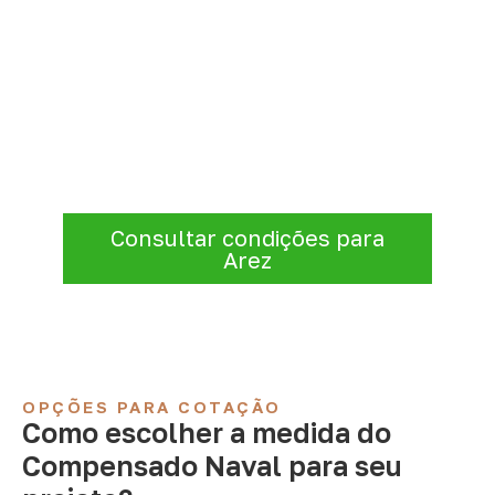
Consulte Compensado Naval
para Arez – RN
Informe a
aplicação, a espessura, a
quantidade e a cidade de entrega
. A
Infinity verificará a disponibilidade e as
condições comerciais e logísticas para sua
demanda.
Consultar condições para
Arez
OPÇÕES PARA COTAÇÃO
Como escolher a medida do
Compensado Naval para seu