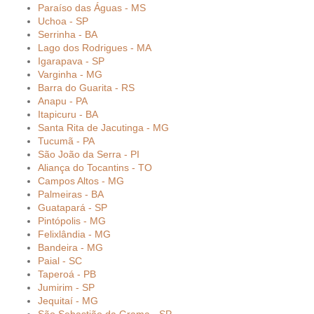
Paraíso das Águas - MS
Uchoa - SP
Serrinha - BA
Lago dos Rodrigues - MA
Igarapava - SP
Varginha - MG
Barra do Guarita - RS
Anapu - PA
Itapicuru - BA
Santa Rita de Jacutinga - MG
Tucumã - PA
São João da Serra - PI
Aliança do Tocantins - TO
Campos Altos - MG
Palmeiras - BA
Guatapará - SP
Pintópolis - MG
Felixlândia - MG
Bandeira - MG
Paial - SC
Taperoá - PB
Jumirim - SP
Jequitaí - MG