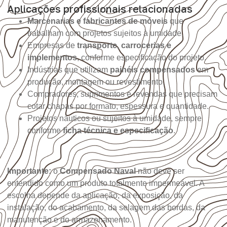
Aplicações profissionais relacionadas
Marcenarias e fabricantes de móveis
que
trabalham com projetos sujeitos à umidade.
Empresas de
transporte, carrocerias e
implementos
, conforme especificação do projeto.
Indústrias que utilizam
painéis compensados
em
produção, montagem ou revestimento.
Compradores, suprimentos e revendas que precisam
cotar chapas por formato, espessura e quantidade.
Projetos náuticos ou sujeitos à umidade, sempre
conforme
ficha técnica e especificação
.
Importante:
o
Compensado Naval
não deve ser
entendido como um produto totalmente impermeável. A
escolha depende da aplicação, da exposição, da
instalação, do acabamento, da selagem das bordas, da
manutenção e do armazenamento.