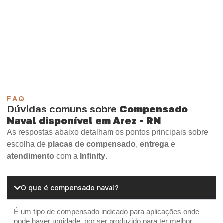
Compensado Plastificado
Plastificado 2 Processos
Compensado Plywood
Madeirite Resinado Fenólico
Madeirite Resinado Cola Branca
OSB Tapume
OSB Home Plus
OSB Induplac
FAQ
Dúvidas comuns sobre
Compensado
Naval disponível em Arez - RN
As respostas abaixo detalham os pontos principais sobre
escolha de
placas de compensado
,
entrega
e
atendimento
com a
Infinity
.
O que é compensado naval?
É um tipo de compensado indicado para aplicações onde
pode haver umidade, por ser produzido para ter melhor