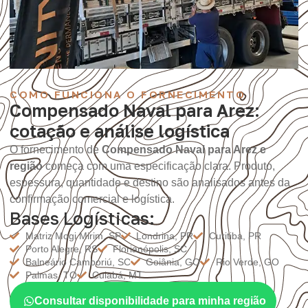
COMO FUNCIONA O FORNECIMENTO
Compensado Naval para Arez:
cotação e análise logística
O fornecimento de
Compensado Naval para Arez e
região
começa com uma especificação clara. Produto,
espessura, quantidade e destino são analisados antes da
confirmação comercial e logística.
Bases Logísticas:
Matriz Mogi Mirim, SP
Londrina, PR
Curitiba, PR
Porto Alegre, RS
Florianópolis, SC
Balneário Camboriú, SC
Goiânia, GO
Rio Verde, GO
Palmas, TO
Cuiabá, MT
Consultar disponibilidade para minha região