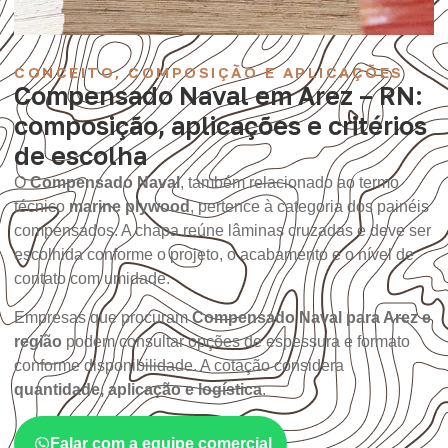
CONCEITO, COMPOSIÇÃO E APLICAÇÕES
Compensado Naval em Arez – RN:
composição, aplicações e critérios
de escolha
O
Compensado Naval
, também relacionado ao termo
técnico
marine plywood
, pertence à categoria dos painéis
compensados. A chapa reúne lâminas cruzadas e deve ser
escolhida conforme o projeto, o acabamento e o nível de
contato com umidade.
Empresas que procuram
Compensado Naval para Arez e
região
podem consultar opções de espessura e formato
conforme disponibilidade. A cotação considera
quantidade, aplicação e logística
.
Falar com a equipe comercial