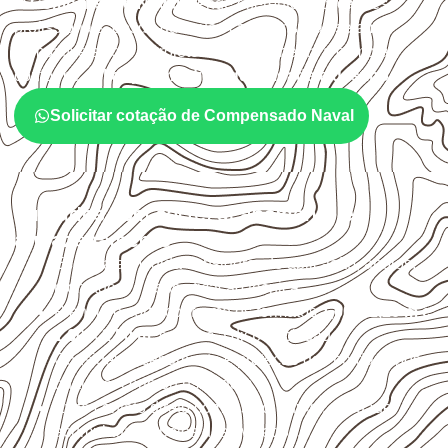
O
Compensado Naval
atende diferentes aplicações
profissionais, desde que suas características sejam
compatíveis com o projeto. A Infinity orienta a compra
conforme
aplicação, medida, quantidade e destino
.
Solicitar cotação de Compensado Naval
Cuidados com corte, acabamento e
armazenamento
Escolha a medida considerando aplicação, apoios,
montagem e especificação técnica.
Planeje o corte conforme os formatos
1,60 × 2,20 m e
1,60 × 2,50 m
, sujeitos à disponibilidade.
Considere acabamento e proteção das bordas após
qualquer corte ou usinagem.
Evite contato direto com o solo, chuva, umidade
acumulada e apoios desnivelados.