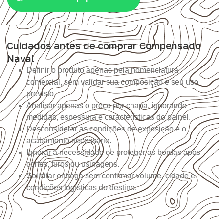
Cuidados antes de comprar Compensado
Naval
Definir o produto apenas pela nomenclatura
comercial, sem validar sua composição e seu uso
previsto.
Analisar apenas o preço por chapa, ignorando
medidas, espessura e características do painel.
Desconsiderar as condições de exposição e o
acabamento necessário.
Ignorar a necessidade de proteger as bordas após
cortes, furos ou usinagens.
Solicitar entrega sem confirmar volume, cidade e
condições logísticas do destino.