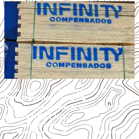
USOS E APLICAÇÕES PROFISSIONAIS
Como avaliar o uso do
Compensado Naval em projetos
de Osvaldo Cruz?
O
Compensado Naval
pode ser considerado em projetos
de
marcenaria, indústria, transporte e revestimento