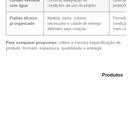
contato eventual
confirme adequação às
característ
com água
condições de uso do projeto.
proteções 
Pedido técnico
Medida, bitola, volume
Permite ver
já organizado
necessário e cidade de entrega
condição c
definidos para cotação.
mais clare
Para comparar propostas:
utilize a mesma especificação de
produto, formato, espessura, quantidade e entrega.
Compare as opções em nosso portfólio de
Produtos
e
identifique o produto mais adequado para sua
aplicação.
Compensado Plastificado
Plastificado 2 Processos
Compensado Plywood
Madeirite Resinado Fenólico
Madeirite Resinado Cola Branca
OSB Tapume
OSB Home Plus
OSB Induplac