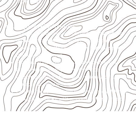
específicos.
Aplicações relacionadas
Móveis, divisórias e componentes de
marcenaria
técnica
, conforme exposição e acabamento.
Revestimentos internos, painéis e divisórias para
projetos profissionais.
Projetos de transporte que utilizam chapas em
revestimentos e componentes internos.
Uso industrial em embalagens, caixas, montagem e
proteção de equipamentos.
Projetos náuticos específicos, desde que validados
pela ficha técnica e pelo responsável pelo projeto.
Compensado Naval para seu