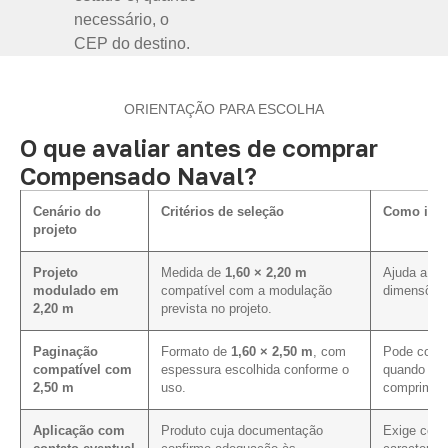
necessário, o
CEP do destino.
ORIENTAÇÃO PARA ESCOLHA
O que avaliar antes de comprar
Compensado Naval?
Cenário do
Critérios de seleção
Como infl
projeto
Projeto
Medida de
1,60 × 2,20 m
Ajuda a al
modulado em
compatível com a modulação
dimensões 
2,20 m
prevista no projeto.
Paginação
Formato de
1,60 × 2,50 m
, com
Pode contr
compatível com
espessura escolhida conforme o
quando a p
2,50 m
uso.
compriment
Aplicação com
Produto cuja documentação
Exige conf