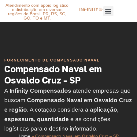
Atendimento com apoio logístico
e distribuição em diversas
regiões do Brasil: PR, RS, SC,
GO, TO e MT.
FORNECIMENTO DE COMPENSADO NAVAL
Compensado Naval em
Osvaldo Cruz - SP
A
Infinity Compensados
atende empresas que
buscam
Compensado Naval em Osvaldo Cruz
e região
. A cotação considera a
aplicação,
espessura, quantidade
e as condições
logísticas para o destino informado.
Home
»
Compensado Naval em Osvaldo Cruz – SP