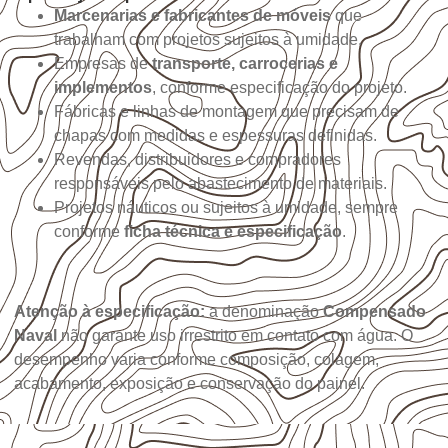
Marcenarias e fabricantes de móveis
que
trabalham com projetos sujeitos à umidade.
Empresas de
transporte, carrocerias e
implementos
, conforme especificação do projeto.
Fábricas e linhas de montagem que precisam de
chapas com medidas e espessuras definidas.
Revendas, distribuidores e compradores
responsáveis pelo abastecimento de materiais.
Projetos náuticos ou sujeitos à umidade, sempre
conforme
ficha técnica e especificação
.
Atenção à especificação:
a denominação
Compensado
Naval
não garante uso irrestrito em contato com água. O
desempenho varia conforme composição, colagem,
acabamento, exposição e conservação do painel.