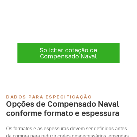
projeto: consulte as opções
Consulte opções de
Compensado Naval
conforme a finalidade do projeto. Nossa
equipe comercial ajuda a organizar medidas,
volume e condições de atendimento para
sua região.
Solicitar cotação de
Compensado Naval
DADOS PARA ESPECIFICAÇÃO
Opções de Compensado Naval
conforme formato e espessura
Os formatos e as espessuras devem ser definidos antes
da compra para reduzir cortes desnecessários, emendas