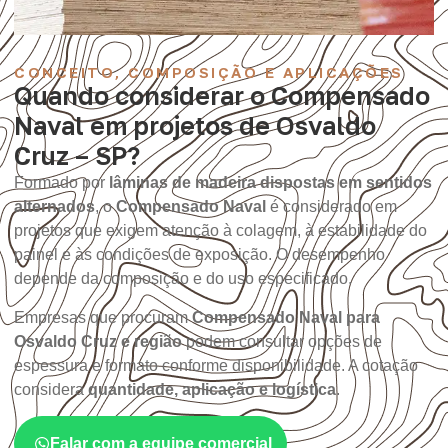
CONCEITO, COMPOSIÇÃO E APLICAÇÕES
Quando considerar o Compensado
Naval em projetos de Osvaldo
Cruz – SP?
Formado por
lâminas de madeira dispostas em sentidos
alternados
, o
Compensado Naval
é considerado em
projetos que exigem atenção à colagem, à estabilidade do
painel e às condições de exposição. O desempenho
depende da composição e do uso especificado.
Empresas que procuram
Compensado Naval para
Osvaldo Cruz e região
podem consultar opções de
espessura e formato conforme disponibilidade. A cotação
considera
quantidade, aplicação e logística
.
Falar com a equipe comercial