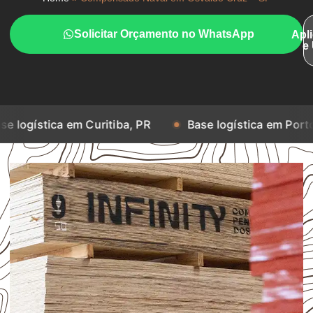
Solicitar Orçamento no WhatsApp
Apl
e
 em Curitiba, PR
Base logística em Porto Alegre, RS