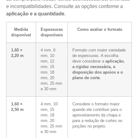
e incompatibilidades. Consulte as opções conforme a
aplicação e a quantidade
.
Medida
Espessuras
Como avaliar o formato
disponível
disponíveis
1,60 ×
4 mm, 6
Formato com maior variedade
2,20 m
mm, 10
de espessuras. A escolha
mm, 12
deve considerar a
aplicação,
mm, 15
a rigidez necessária, a
mm, 18
disposição dos apoios e o
mm, 20
plano de corte
.
mm, 25 mm
e 30 mm
1,60 ×
4 mm, 10
Considere o formato maior
2,50 m
mm, 15
quando ele contribuir para o
mm, 18
aproveitamento da chapa e
mm, 20
para a redução de cortes ou
mm, 25 mm
junções no projeto.
e 30 mm