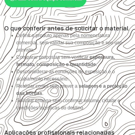
O que conferir antes de solicitar o material
Definir o produto apenas pela nomenclatura
comercial, sem validar sua composição e seu uso
previsto.
Comparar propostas sem verificar
espessura,
formato, composição e quantidade
.
Desconsiderar as condições de exposição e o
acabamento necessário.
Realizar cortes sem prever a
selagem e a proteção
das bordas
.
Solicitar entrega sem confirmar volume, cidade e
condições logísticas do destino.
Aplicações profissionais relacionadas