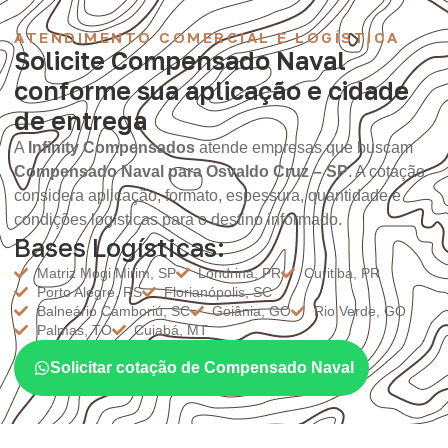
ATENDIMENTO COMERCIAL E LOGÍSTICA
Solicite Compensado Naval
conforme sua aplicação e cidade
de entrega
A
Infinity Compensados
atende empresas que buscam
Compensado Naval para Osvaldo Cruz – SP
. A cotação
considera aplicação, formato, espessura, quantidade e
condições logísticas para o destino informado.
Bases Logísticas:
Matriz Mogi Mirim, SP
Londrina, PR
Curitiba, PR
Porto Alegre, RS
Florianópolis, SC
Balneário Camboriú, SC
Goiânia, GO
Rio Verde, GO
Palmas, TO
Cuiabá, MT
Solicitar cotação de Compensado Naval