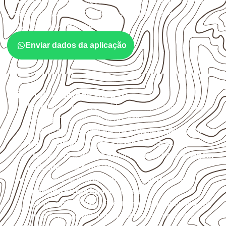
sujeitos à umidade. A escolha deve considerar a aplicação,
a espessura, o acabamento e as características
documentadas do painel.
Enviar dados da aplicação
Critérios técnicos de uso
Escolha a medida considerando aplicação, apoios,
montagem e especificação técnica.
Planeje o corte conforme os formatos
1,60 × 2,20 m e
1,60 × 2,50 m
, sujeitos à disponibilidade.
Proteja cortes, furos e extremidades com a
selagem
indicada para o projeto
.
Armazene as chapas em local
coberto, seco,
ventilado e com apoio nivelado
.
Valide com o responsável técnico qualquer uso que
envolva carga, exposição intensa ou requisitos