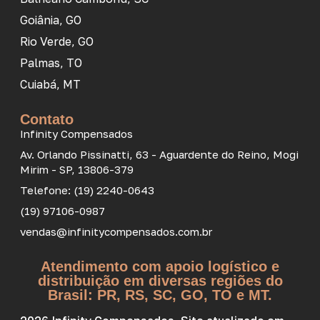
Goiânia, GO
Rio Verde, GO
Palmas, TO
Cuiabá, MT
Contato
Infinity Compensados
Av. Orlando Pissinatti, 63 - Aguardente do Reino, Mogi
Mirim - SP, 13806-379
Telefone: (19) 2240-0643
(19) 97106-0987
vendas@infinitycompensados.com.br
Atendimento com apoio logístico e
distribuição em diversas regiões do
Brasil: PR, RS, SC, GO, TO e MT.