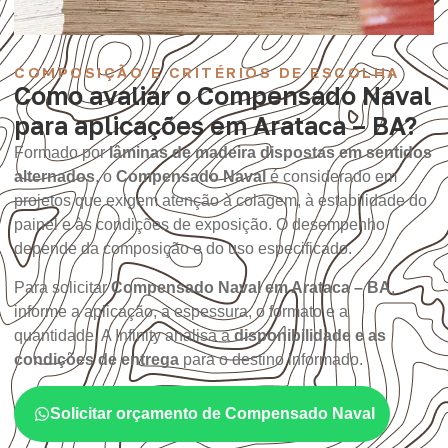
COMPOSIÇÃO E CRITÉRIOS DE ESCOLHA
Como avaliar o Compensado Naval
para aplicações em Arataca – BA?
Formado por
lâminas de madeira dispostas em sentidos
alternados
, o
Compensado Naval
é considerado em
projetos que exigem atenção à colagem, à estabilidade do
painel e às condições de exposição. O desempenho
depende da composição e do uso especificado.
Para solicitar
Compensado Naval em Arataca – BA
,
informe a aplicação, a espessura, o formato e a
quantidade. A Infinity analisa a
disponibilidade e as
condições de entrega
para o destino informado.
Solicitar orçamento de Compensado Naval