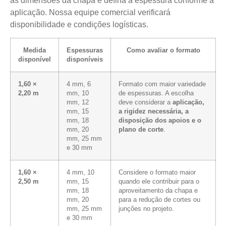
as dimensões da chapa e defina a espessura conforme a
aplicação. Nossa equipe comercial verificará
disponibilidade e condições logísticas.
Medida
Espessuras
Como avaliar o formato
disponível
disponíveis
1,60 ×
4 mm, 6
Formato com maior variedade
2,20 m
mm, 10
de espessuras. A escolha
mm, 12
deve considerar a
aplicação,
mm, 15
a rigidez necessária, a
mm, 18
disposição dos apoios e o
mm, 20
plano de corte
.
mm, 25 mm
e 30 mm
1,60 ×
4 mm, 10
Considere o formato maior
2,50 m
mm, 15
quando ele contribuir para o
mm, 18
aproveitamento da chapa e
mm, 20
para a redução de cortes ou
mm, 25 mm
junções no projeto.
e 30 mm