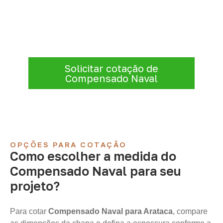
projeto: consulte as opções
Antes de fechar a compra, confirme se a
espessura, o formato e a aplicação
estão alinhados à necessidade. Envie as
informações para receber uma cotação.
Solicitar cotação de
Compensado Naval
OPÇÕES PARA COTAÇÃO
Como escolher a medida do
Compensado Naval para seu
projeto?
Para cotar
Compensado Naval para Arataca
, compare