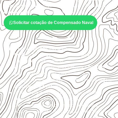
Antes da cotação, verifique a
espessura, o formato, a
exposição e o acabamento
previstos para a chapa.
Solicitar cotação de Compensado Naval
Critérios técnicos de uso
Confirme se a
espessura e o formato
são
compatíveis com o projeto.
Planeje o corte conforme os formatos
1,60 × 2,20 m e
1,60 × 2,50 m
, sujeitos à disponibilidade.
Proteja cortes, furos e extremidades com a
selagem
indicada para o projeto
.
Evite contato direto com o solo, chuva, umidade
acumulada e apoios desnivelados.
Consulte a ficha técnica antes de aplicações
externas, estruturais ou sujeitas a contato frequente
com água.