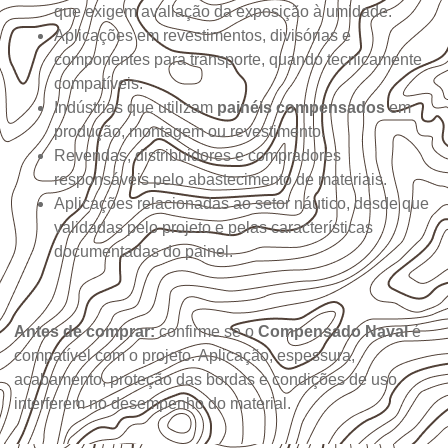
que exigem avaliação da exposição à umidade.
Aplicações em revestimentos, divisórias e
componentes para transporte, quando tecnicamente
compatíveis.
Indústrias que utilizam
painéis compensados
em
produção, montagem ou revestimento.
Revendas, distribuidores e compradores
responsáveis pelo abastecimento de materiais.
Aplicações relacionadas ao setor náutico, desde que
validadas pelo projeto e pelas características
documentadas do painel.
Antes de comprar:
confirme se o
Compensado Naval
é
compatível com o projeto. Aplicação, espessura,
acabamento, proteção das bordas e condições de uso
interferem no desempenho do material.