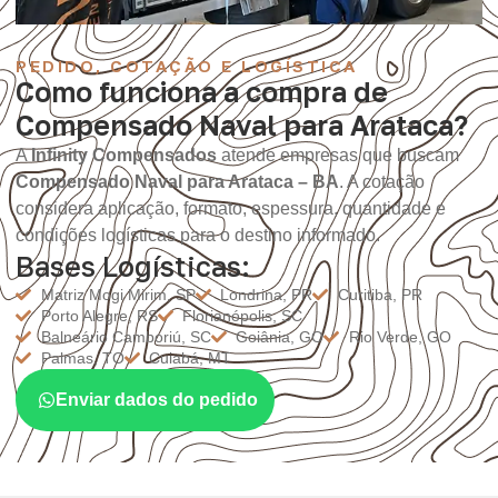
PEDIDO, COTAÇÃO E LOGÍSTICA
Como funciona a compra de
Compensado Naval para Arataca?
A
Infinity Compensados
atende empresas que buscam
Compensado Naval para Arataca – BA
. A cotação
considera aplicação, formato, espessura, quantidade e
condições logísticas para o destino informado.
Bases Logísticas:
Matriz Mogi Mirim, SP
Londrina, PR
Curitiba, PR
Porto Alegre, RS
Florianópolis, SC
Balneário Camboriú, SC
Goiânia, GO
Rio Verde, GO
Palmas, TO
Cuiabá, MT
Enviar dados do pedido