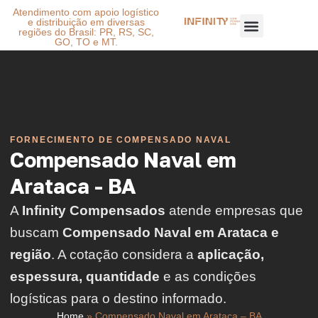
Atendimento com apoio logístico
e distribuição em diversas
regiões do Brasil: PR, RS, SC,
GO, TO e MT.
FORNECIMENTO DE COMPENSADO NAVAL
Compensado Naval em
Arataca - BA
A
Infinity Compensados
atende empresas que
buscam
Compensado Naval em Arataca e
região
. A cotação considera a
aplicação,
espessura, quantidade
e as condições
logísticas para o destino informado.
Home
»
Compensado Naval em Arataca – BA