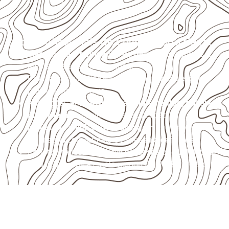
Usos profissionais do Compensado Naval
Marcenaria e fabricação de móveis
destinados a
ambientes sujeitos à umidade.
Revestimentos internos, painéis e divisórias para
projetos profissionais.
Aplicações em
carrocerias, implementos, trailers e
motorhomes
, conforme especificação.
Indústrias e linhas de montagem
que necessitam
de chapas com formato e espessura definidos.
Projetos náuticos específicos, desde que validados
pela ficha técnica e pelo responsável pelo projeto.
Compensado Naval para seu