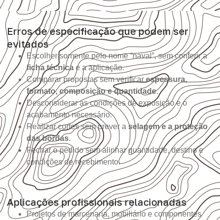
Erros de especificação que podem ser
evitados
Escolher somente pelo nome “naval”, sem conferir a
ficha técnica
e a aplicação.
Comparar propostas sem verificar
espessura,
formato, composição e quantidade
.
Desconsiderar as condições de exposição e o
acabamento necessário.
Realizar cortes sem prever a
selagem e a proteção
das bordas
.
Fechar o pedido sem alinhar quantidade, destino e
condições de recebimento.
Aplicações profissionais relacionadas
Projetos de marcenaria, mobiliário e componentes