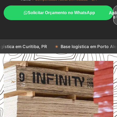
Solicitar Orçamento no WhatsApp
Apl
e
Curitiba, PR
Base logística em Porto Alegre, RS