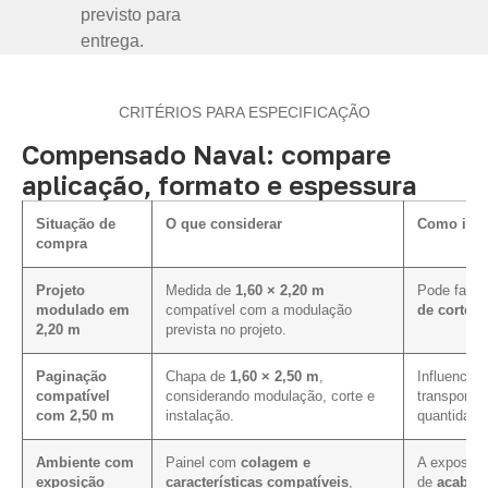
previsto para
entrega.
CRITÉRIOS PARA ESPECIFICAÇÃO
Compensado Naval: compare
aplicação, formato e espessura
Situação de
O que considerar
Como infl
compra
Projeto
Medida de
1,60 × 2,20 m
Pode facili
modulado em
compatível com a modulação
de corte e
2,20 m
prevista no projeto.
Paginação
Chapa de
1,60 × 2,50 m
,
Influencia 
compatível
considerando modulação, corte e
transporte
com 2,50 m
instalação.
quantidade
Ambiente com
Painel com
colagem e
A exposiçã
exposição
características compatíveis
,
de
acabam