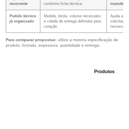
recorrente
conforme ficha técnica.
manutenç
Pedido técnico
Medida, bitola, volume necessário
Ajuda a red
já organizado
e cidade de entrega definidos para
solicitação
cotação.
necessário
Para comparar propostas:
utilize a mesma especificação de
produto, formato, espessura, quantidade e entrega.
Compare as opções em nosso mix de
Produtos
e
encontre o produto mais compatível para sua
aplicação.
Compensado Plastificado
Plastificado 2 Processos
Compensado Plywood
Madeirite Resinado Fenólico
Madeirite Resinado Cola Branca
OSB Tapume
OSB Home Plus
OSB Induplac