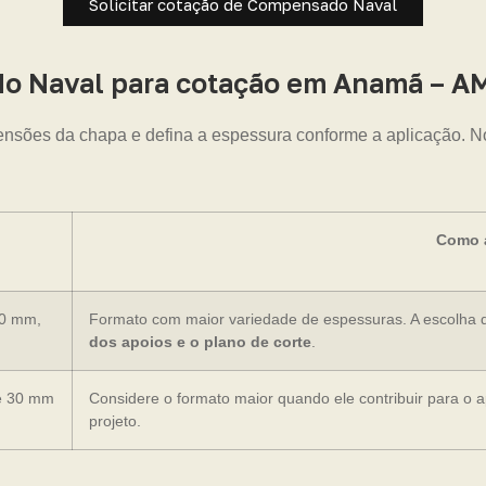
Solicitar cotação de Compensado Naval
o Naval para cotação em Anamã – A
nsões da chapa e defina a espessura conforme a aplicação. No
Como a
20 mm,
Formato com maior variedade de espessuras. A escolha 
dos apoios e o plano de corte
.
e 30 mm
Considere o formato maior quando ele contribuir para o 
projeto.