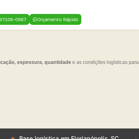
 97106-0987
Orçamento Rápido
icação, espessura, quantidade
e as condições logísticas para
se logística em Florianópolis, SC
Base lo