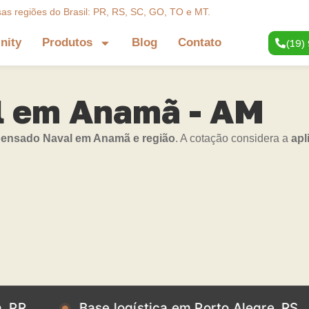
sas regiões do Brasil: PR, RS, SC, GO, TO e MT.
inity
Produtos
Blog
Contato
(19)
 em Anamã - AM
nsado Naval em Anamã e região
. A cotação considera a
apl
Base logística em Porto Alegre, RS
Ba