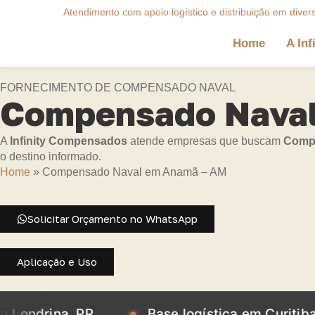
Atendimento com apoio logístico e distribuição em diver
Home
A Inf
FORNECIMENTO DE COMPENSADO NAVAL
Compensado Naval
A
Infinity Compensados
atende empresas que buscam
Compe
o destino informado.
Home
»
Compensado Naval em Anamã – AM
Solicitar Orçamento no WhatsApp
Aplicação e Uso
na, PR
Base logística em Curitiba, PR