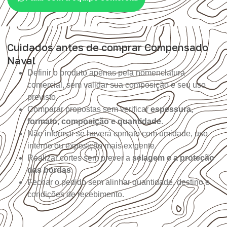
Cuidados antes de comprar Compensado
Naval
Definir o produto apenas pela nomenclatura
comercial, sem validar sua composição e seu uso
previsto.
Comparar propostas sem verificar
espessura,
formato, composição e quantidade
.
Não informar se haverá contato com umidade, uso
interno ou exposição mais exigente.
Realizar cortes sem prever a
selagem e a proteção
das bordas
.
Fechar o pedido sem alinhar quantidade, destino e
condições de recebimento.