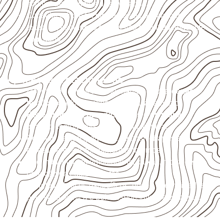
acumulada e apoios desnivelados.
Consulte a ficha técnica antes de aplicações
externas, estruturais ou sujeitas a contato frequente
com água.
Aplicações relacionadas
Móveis, divisórias e componentes de
marcenaria
técnica
, conforme exposição e acabamento.
Revestimentos, paredes, pisos e divisórias
,
quando compatíveis com a ficha técnica.
Projetos de transporte que utilizam chapas em
revestimentos e componentes internos.
Uso industrial em embalagens, caixas, montagem e
proteção de equipamentos.
Projetos náuticos específicos, desde que validados
pela ficha técnica e pelo responsável pelo projeto.