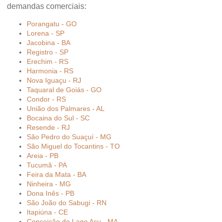
demandas comerciais:
Porangatu - GO
Lorena - SP
Jacobina - BA
Registro - SP
Erechim - RS
Harmonia - RS
Nova Iguaçu - RJ
Taquaral de Goiás - GO
Condor - RS
União dos Palmares - AL
Bocaina do Sul - SC
Resende - RJ
São Pedro do Suaçuí - MG
São Miguel do Tocantins - TO
Areia - PB
Tucumã - PA
Feira da Mata - BA
Ninheira - MG
Dona Inês - PB
São João do Sabugi - RN
Itapiúna - CE
Conceição do Lago Açu - MA