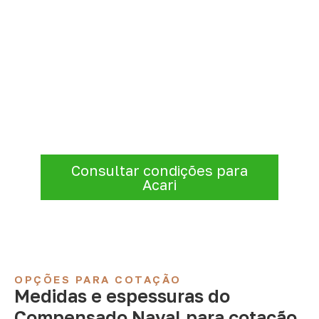
Compensado Naval para seu
projeto: consulte as opções
Consulte opções de
Compensado Naval
conforme a finalidade do projeto. Nossa
equipe comercial ajuda a organizar medidas,
volume e condições de atendimento para
sua região.
Consultar condições para
Acari
OPÇÕES PARA COTAÇÃO
Medidas e espessuras do
Compensado Naval para cotação