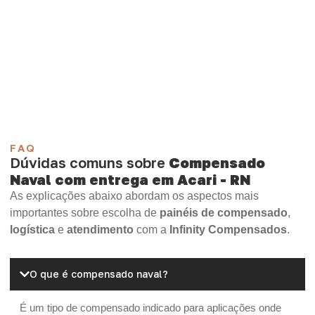
aplicação.
Compensado Plastificado
Plastificado 2 Processos
Compensado Plywood
Madeirite Resinado Fenólico
Madeirite Resinado Cola Branca
OSB Tapume
OSB Home Plus
OSB Induplac
FAQ
Dúvidas comuns sobre
Compensado
Naval com entrega em Acari - RN
As explicações abaixo abordam os aspectos mais
importantes sobre escolha de
painéis de compensado
,
logística
e
atendimento
com a
Infinity Compensados
.
O que é compensado naval?
É um tipo de compensado indicado para aplicações onde