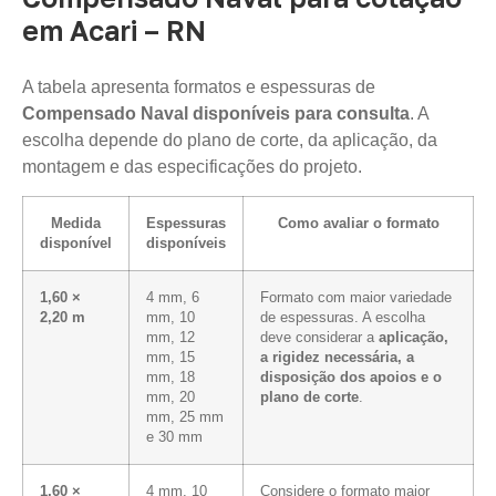
em Acari – RN
A tabela apresenta formatos e espessuras de
Compensado Naval disponíveis para consulta
. A
escolha depende do plano de corte, da aplicação, da
montagem e das especificações do projeto.
Medida
Espessuras
Como avaliar o formato
disponível
disponíveis
1,60 ×
4 mm, 6
Formato com maior variedade
2,20 m
mm, 10
de espessuras. A escolha
mm, 12
deve considerar a
aplicação,
mm, 15
a rigidez necessária, a
mm, 18
disposição dos apoios e o
mm, 20
plano de corte
.
mm, 25 mm
e 30 mm
1,60 ×
4 mm, 10
Considere o formato maior