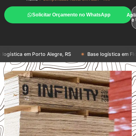
Solicitar Orçamento no WhatsApp
Apl
e
m Porto Alegre, RS
Base logística em Florianópolis,