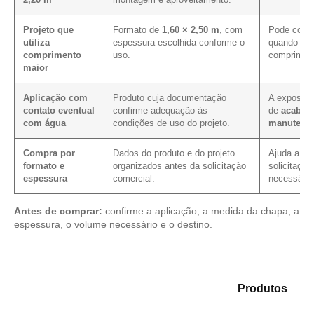
Projeto que
Formato de
1,60 × 2,50 m
, com
Pode contr
utiliza
espessura escolhida conforme o
quando a p
comprimento
uso.
compriment
maior
Aplicação com
Produto cuja documentação
A exposiçã
contato eventual
confirme adequação às
de
acabam
com água
condições de uso do projeto.
manutenç
Compra por
Dados do produto e do projeto
Ajuda a red
formato e
organizados antes da solicitação
solicitação
espessura
comercial.
necessário
Antes de comprar:
confirme a aplicação, a medida da chapa, a
espessura, o volume necessário e o destino.
Analise as opções em nosso portfólio de
Produtos
e
identifique o tipo de chapa mais adequado para sua