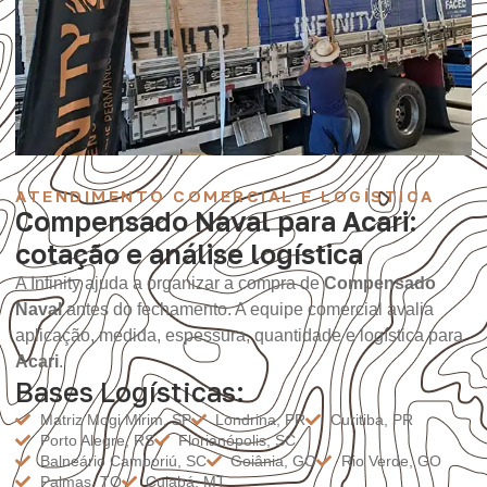
ATENDIMENTO COMERCIAL E LOGÍSTICA
Compensado Naval para Acari:
cotação e análise logística
A Infinity ajuda a organizar a compra de
Compensado
Naval
antes do fechamento. A equipe comercial avalia
aplicação, medida, espessura, quantidade e logística para
Acari
.
Bases Logísticas:
Matriz Mogi Mirim, SP
Londrina, PR
Curitiba, PR
Porto Alegre, RS
Florianópolis, SC
Balneário Camboriú, SC
Goiânia, GO
Rio Verde, GO
Palmas, TO
Cuiabá, MT