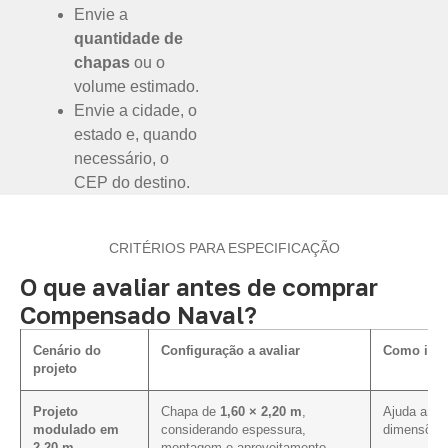
Envie a
quantidade de
chapas
ou o
volume estimado.
Envie a cidade, o
estado e, quando
necessário, o
CEP do destino.
CRITÉRIOS PARA ESPECIFICAÇÃO
O que avaliar antes de comprar
Compensado Naval?
Cenário do
Configuração a avaliar
Como infl
projeto
Projeto
Chapa de
1,60 × 2,20 m
,
Ajuda a al
modulado em
considerando espessura,
dimensões 
2,20 m
montagem e aproveitamento.