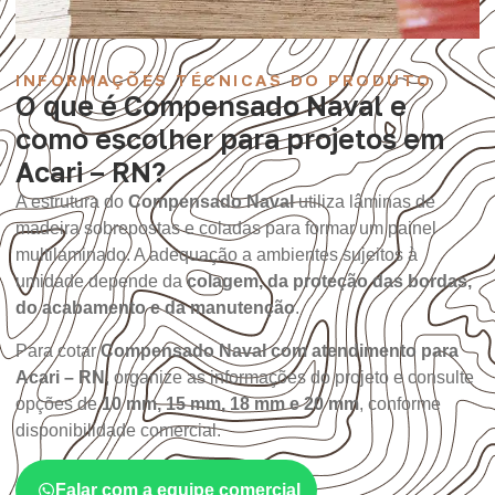
INFORMAÇÕES TÉCNICAS DO PRODUTO
O que é Compensado Naval e
como escolher para projetos em
Acari – RN?
A estrutura do
Compensado Naval
utiliza lâminas de
madeira sobrepostas e coladas para formar um painel
multilaminado. A adequação a ambientes sujeitos à
umidade depende da
colagem, da proteção das bordas,
do acabamento e da manutenção
.
Para cotar
Compensado Naval com atendimento para
Acari – RN
, organize as informações do projeto e consulte
opções de
10 mm, 15 mm, 18 mm e 20 mm
, conforme
disponibilidade comercial.
Falar com a equipe comercial