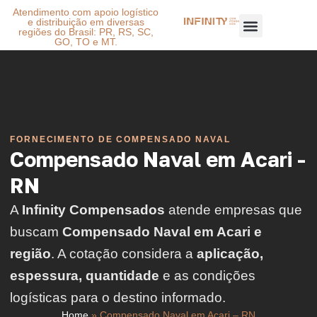
Atendimento com apoio logístico
e distribuição em diversas
regiões do Brasil: PR, RS, SC,
GO, TO e MT.
FORNECIMENTO DE COMPENSADO NAVAL
Compensado Naval em Acari -
RN
A
Infinity Compensados
atende empresas que
buscam
Compensado Naval em Acari e
região
. A cotação considera a
aplicação,
espessura, quantidade
e as condições
logísticas para o destino informado.
Home
»
Compensado Naval em Acari – RN