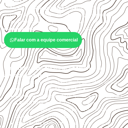
Acari?
A utilização do
Compensado Naval
depende do
ambiente, da finalidade e da especificação do projeto.
Antes da cotação, verifique a
espessura, o formato, a
exposição e o acabamento
previstos para a chapa.
Falar com a equipe comercial
Cuidados com corte, acabamento e
armazenamento
Escolha a medida considerando aplicação, apoios,
montagem e especificação técnica.
Planeje o corte conforme os formatos
1,60 × 2,20 m e
1,60 × 2,50 m
, sujeitos à disponibilidade.
Considere acabamento e proteção das bordas após
qualquer corte ou usinagem.
Evite contato direto com o solo, chuva, umidade