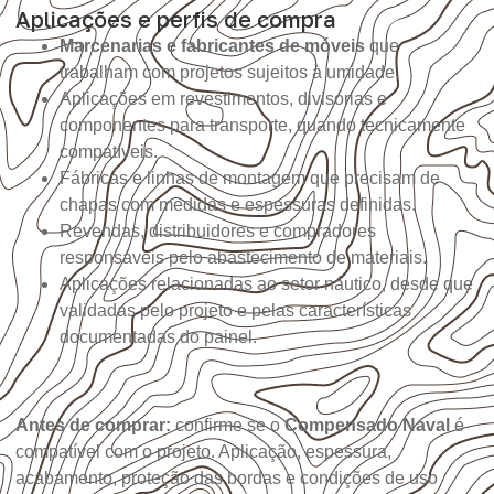
Aplicações e perfis de compra
Marcenarias e fabricantes de móveis
que
trabalham com projetos sujeitos à umidade.
Aplicações em revestimentos, divisórias e
componentes para transporte, quando tecnicamente
compatíveis.
Fábricas e linhas de montagem que precisam de
chapas com medidas e espessuras definidas.
Revendas, distribuidores e compradores
responsáveis pelo abastecimento de materiais.
Aplicações relacionadas ao setor náutico, desde que
validadas pelo projeto e pelas características
documentadas do painel.
Antes de comprar:
confirme se o
Compensado Naval
é
compatível com o projeto. Aplicação, espessura,
acabamento, proteção das bordas e condições de uso