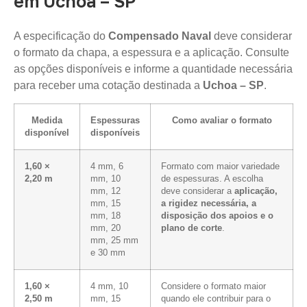
em Uchoa – SP
A especificação do
Compensado Naval
deve considerar
o formato da chapa, a espessura e a aplicação. Consulte
as opções disponíveis e informe a quantidade necessária
para receber uma cotação destinada a
Uchoa – SP
.
Medida
Espessuras
Como avaliar o formato
disponível
disponíveis
1,60 ×
4 mm, 6
Formato com maior variedade
2,20 m
mm, 10
de espessuras. A escolha
mm, 12
deve considerar a
aplicação,
mm, 15
a rigidez necessária, a
mm, 18
disposição dos apoios e o
mm, 20
plano de corte
.
mm, 25 mm
e 30 mm
1,60 ×
4 mm, 10
Considere o formato maior
2,50 m
mm, 15
quando ele contribuir para o