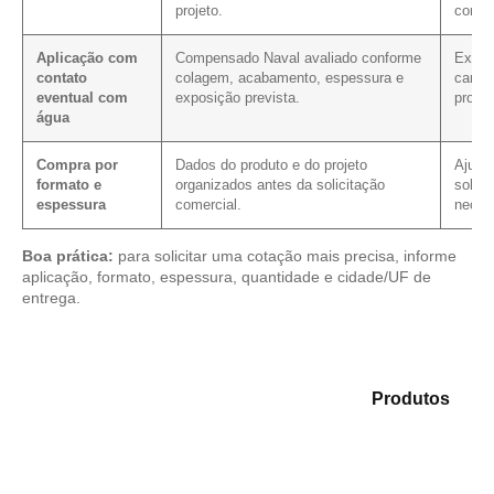
projeto.
compr
Aplicação com
Compensado Naval avaliado conforme
Exige
contato
colagem, acabamento, espessura e
caract
eventual com
exposição prevista.
prote
água
Compra por
Dados do produto e do projeto
Ajuda 
formato e
organizados antes da solicitação
solici
espessura
comercial.
neces
Boa prática:
para solicitar uma cotação mais precisa, informe
aplicação, formato, espessura, quantidade e cidade/UF de
entrega.
Explore as alternativas em nosso mix de
Produtos
e
identifique o tipo de chapa mais compatível para sua
necessidade.
Compensado Plastificado
Plastificado 2 Processos