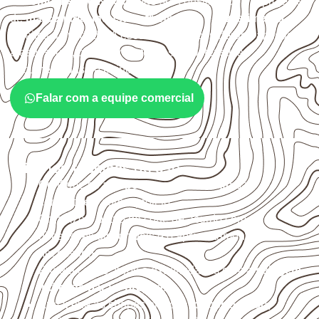
O
Compensado Naval
pode ser considerado em projetos
de
marcenaria, indústria, transporte e revestimento
sujeitos à umidade. A escolha deve considerar a aplicação,
a espessura, o acabamento e as características
documentadas do painel.
Falar com a equipe comercial
Critérios técnicos de uso
Confirme se a
espessura e o formato
são
compatíveis com o projeto.
Organize o plano de corte de acordo com as
dimensões disponíveis e o aproveitamento
necessário.
Proteja cortes, furos e extremidades com a
selagem
indicada para o projeto
.
Armazene as chapas em local
coberto, seco,