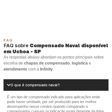
Compensado Plywood
Madeirite Resinado Fenólico
Madeirite Resinado Cola Branca
OSB Tapume
OSB Home Plus
OSB Induplac
FAQ
FAQ sobre
Compensado Naval disponível
em Uchoa - SP
As respostas abaixo abordam os pontos principais sobre
escolha de
chapas de compensado
,
logística
e
atendimento
com a
Infinity
.
O que é compensado naval?
É um tipo de compensado indicado para aplicações onde
pode haver umidade, por ser produzido para ter melhor
desempenho nesse cenário quando comparado a
compensados comuns (a indicação exata depende da linha