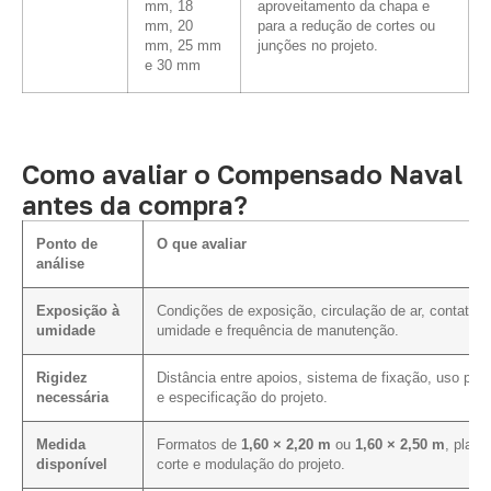
mm, 18
aproveitamento da chapa e
mm, 20
para a redução de cortes ou
mm, 25 mm
junções no projeto.
e 30 mm
Como avaliar o Compensado Naval
antes da compra?
Ponto de
O que avaliar
análise
Exposição à
Condições de exposição, circulação de ar, contato 
umidade
umidade e frequência de manutenção.
Rigidez
Distância entre apoios, sistema de fixação, uso prev
necessária
e especificação do projeto.
Medida
Formatos de
1,60 × 2,20 m
ou
1,60 × 2,50 m
, plano
disponível
corte e modulação do projeto.