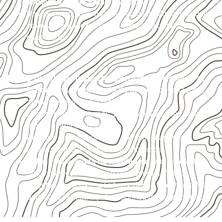
ventilado e com apoio nivelado
.
Valide com o responsável técnico qualquer uso que
envolva carga, exposição intensa ou requisitos
específicos.
Usos profissionais do Compensado Naval
Marcenaria e fabricação de móveis
destinados a
ambientes sujeitos à umidade.
Revestimentos internos, painéis e divisórias para
projetos profissionais.
Projetos de transporte que utilizam chapas em
revestimentos e componentes internos.
Indústrias e linhas de montagem
que necessitam
de chapas com formato e espessura definidos.
Projetos náuticos específicos, desde que validados
pela ficha técnica e pelo responsável pelo projeto.