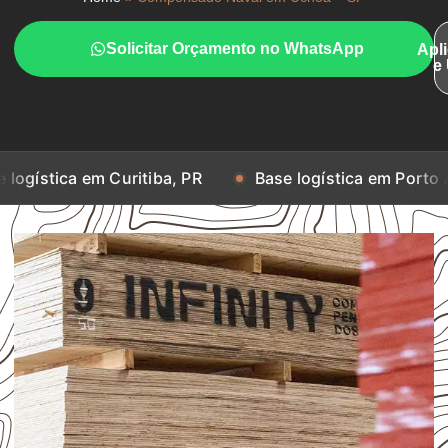
Solicitar Orçamento no WhatsApp
Apl
e
a em Curitiba, PR
Base logística em Porto Alegre, R