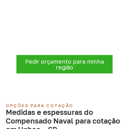
Consulte Compensado Naval
para Uchoa – SP
Para solicitar
Compensado Naval em
Uchoa – SP
, envie os dados do projeto. A
cotação será analisada conforme produto,
quantidade e destino.
Pedir orçamento para minha
região
OPÇÕES PARA COTAÇÃO
Medidas e espessuras do
Compensado Naval para cotação