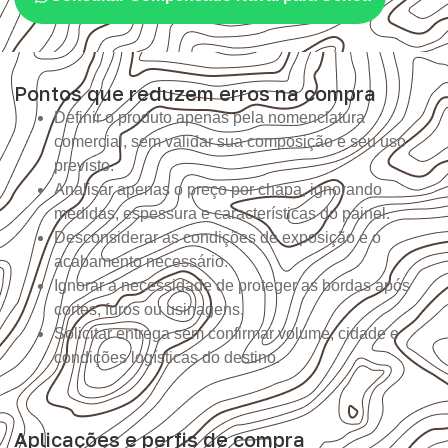
Pontos que reduzem erros na compra
Definir o produto apenas pela nomenclatura
comercial, sem validar sua composição e seu uso
previsto.
Analisar apenas o preço por chapa, ignorando
medidas, espessura e características do painel.
Desconsiderar as condições de exposição e o
acabamento necessário.
Ignorar a necessidade de proteger as bordas após
cortes, furos ou usinagens.
Solicitar entrega sem confirmar volume, cidade e
condições logísticas do destino.
Aplicações e perfis de compra