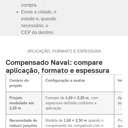
compra.
Envie a cidade, o
estado e, quando
necessário, o
CEP do destino.
APLICAÇÃO, FORMATO E ESPESSURA
Compensado Naval: compare
aplicação, formato e espessura
Cenário do
Configuração a avaliar
Impac
projeto
Projeto
Formato de
1,60 × 2,20 m
, com
Ajuda 
modulado em
espessura definida conforme a
às di
2,20 m
aplicação.
Necessidade de
Medida de
1,60 × 2,50 m
quando o
Pode c
reduzir junções
comprimento for compatível com o
quand