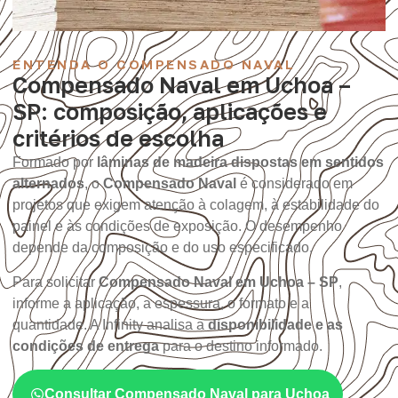
ENTENDA O COMPENSADO NAVAL
Compensado Naval em Uchoa –
SP: composição, aplicações e
critérios de escolha
Formado por
lâminas de madeira dispostas em sentidos
alternados
, o
Compensado Naval
é considerado em
projetos que exigem atenção à colagem, à estabilidade do
painel e às condições de exposição. O desempenho
depende da composição e do uso especificado.
Para solicitar
Compensado Naval em Uchoa – SP
,
informe a aplicação, a espessura, o formato e a
quantidade. A Infinity analisa a
disponibilidade e as
condições de entrega
para o destino informado.
Consultar Compensado Naval para Uchoa