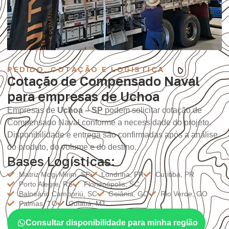
PEDIDO, COTAÇÃO E LOGÍSTICA
Cotação de Compensado Naval
para empresas de Uchoa
Empresas de
Uchoa – SP
podem solicitar cotação de
Compensado Naval conforme a necessidade do projeto.
Disponibilidade e entrega são confirmadas após a análise
do produto, do volume e do destino.
Bases Logísticas:
Matriz Mogi Mirim, SP
Londrina, PR
Curitiba, PR
Porto Alegre, RS
Florianópolis, SC
Balneário Camboriú, SC
Goiânia, GO
Rio Verde, GO
Palmas, TO
Cuiabá, MT
Consultar disponibilidade para minha região