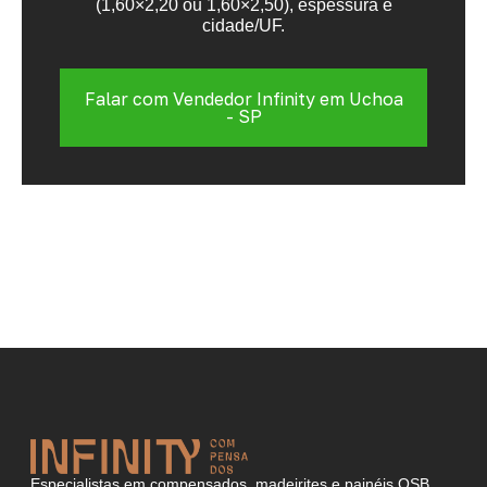
(1,60×2,20 ou 1,60×2,50), espessura e
cidade/UF.
Falar com Vendedor Infinity em Uchoa
- SP
Especialistas em compensados, madeirites e painéis OSB