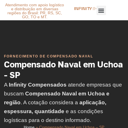
Atendimento com apoio logístico
e distribuição em diversas
regiões do Brasil: PR, RS, SC,
GO, TO e MT.
FORNECIMENTO DE COMPENSADO NAVAL
Compensado Naval em Uchoa
- SP
A
Infinity Compensados
atende empresas que
buscam
Compensado Naval em Uchoa e
região
. A cotação considera a
aplicação,
espessura, quantidade
e as condições
logísticas para o destino informado.
Home
»
Compensado Naval em Uchoa – SP