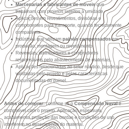
Marcenarias e fabricantes de móveis
que
trabalham com projetos sujeitos à umidade.
Aplicações em revestimentos, divisórias e
componentes para transporte, quando tecnicamente
compatíveis.
Indústrias que utilizam
painéis compensados
em
produção, montagem ou revestimento.
Revendas, distribuidores e compradores
responsáveis pelo abastecimento de materiais.
Aplicações relacionadas ao setor náutico, desde que
validadas pelo projeto e pelas características
documentadas do painel.
Antes de comprar:
confirme se o
Compensado Naval
é
compatível com o projeto. Aplicação, espessura,
acabamento, proteção das bordas e condições de uso
interferem no desempenho do material.