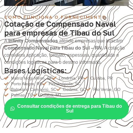
COMO FUNCIONA O FORNECIMENTO
Cotação de Compensado Naval
para empresas de Tibau do Sul
A
Infinity Compensados
atende empresas que buscam
Compensado Naval para Tibau do Sul – RN
. A cotação
considera aplicação, formato, espessura, quantidade e
condições logísticas para o destino informado.
Bases Logísticas:
Matriz Mogi Mirim, SP
Londrina, PR
Curitiba, PR
Porto Alegre, RS
Florianópolis, SC
Balneário Camboriú, SC
Goiânia, GO
Rio Verde, GO
Palmas, TO
Cuiabá, MT
Consultar condições de entrega para Tibau do
Sul