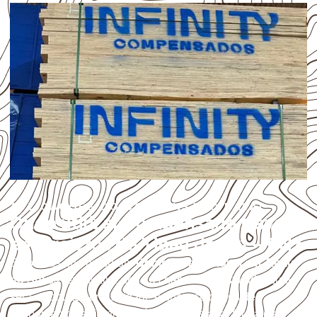
APLICAÇÕES DO COMPENSADO NAVAL
Onde utilizar Compensado Naval
em projetos de Tibau do Sul – RN?
Empresas que procuram
Compensado Naval em Tibau
do Sul
devem avaliar onde a chapa será instalada, qual
será o contato com umidade e quais cuidados de
acabamento serão necessários. Espessura, formato e