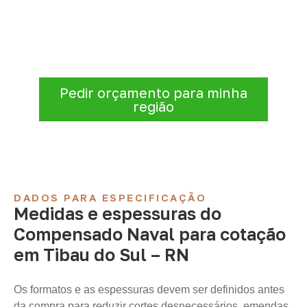
para sua empresa?
Antes de fechar a compra, confirme se a
espessura, o formato e a aplicação
estão alinhados à necessidade. Envie as
informações para receber uma cotação.
Pedir orçamento para minha
região
DADOS PARA ESPECIFICAÇÃO
Medidas e espessuras do
Compensado Naval para cotação
em Tibau do Sul – RN
Os formatos e as espessuras devem ser definidos antes
da compra para reduzir cortes desnecessários, emendas