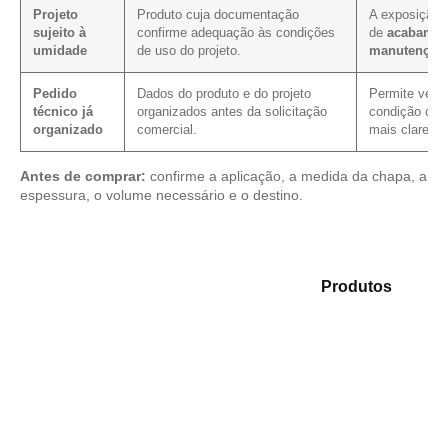
Projeto
Produto cuja documentação
A exposição i
sujeito à
confirme adequação às condições
de
acabamen
umidade
de uso do projeto.
manutenção
Pedido
Dados do produto e do projeto
Permite verifi
técnico já
organizados antes da solicitação
condição come
organizado
comercial.
mais clareza.
Antes de comprar:
confirme a aplicação, a medida da chapa, a
espessura, o volume necessário e o destino.
Analise as opções em nosso mix de
Produtos
e
identifique o tipo de chapa mais adequado para sua
aplicação.
Compensado Plastificado
Plastificado 2 Processos
Compensado Plywood
Madeirite Resinado Fenólico
Madeirite Resinado Cola Branca
OSB Tapume
OSB Home Plus
OSB Induplac