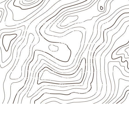
Onde o produto pode ser considerado
Marcenaria e fabricação de móveis
destinados a
ambientes sujeitos à umidade.
Revestimentos, paredes, pisos e divisórias
,
quando compatíveis com a ficha técnica.
Projetos de transporte que utilizam chapas em
revestimentos e componentes internos.
Uso industrial em embalagens, caixas, montagem e
proteção de equipamentos.
Aplicações relacionadas ao setor náutico, sem
presumir uso submerso ou impermeabilidade total.
Precisa de Compensado Naval