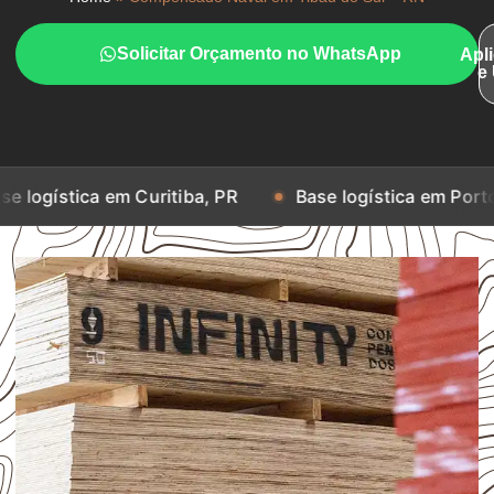
Solicitar Orçamento no WhatsApp
Apl
e
 em Curitiba, PR
Base logística em Porto Alegre, RS