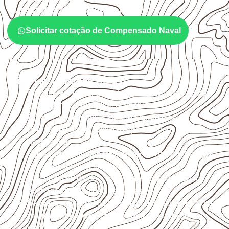
quantidade também interferem na compra.
Solicitar cotação de Compensado Naval
Critérios técnicos de uso
Escolha a medida considerando aplicação, apoios,
montagem e especificação técnica.
Organize o plano de corte de acordo com as
dimensões disponíveis e o aproveitamento
necessário.
Considere acabamento e proteção das bordas após
qualquer corte ou usinagem.
Evite contato direto com o solo, chuva, umidade
acumulada e apoios desnivelados.
Valide com o responsável técnico qualquer uso que
envolva carga, exposição intensa ou requisitos
específicos.