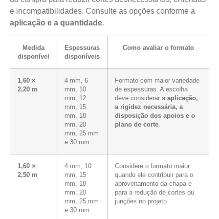
e incompatibilidades. Consulte as opções conforme a
aplicação e a quantidade
.
Medida
Espessuras
Como avaliar o formato
disponível
disponíveis
1,60 ×
4 mm, 6
Formato com maior variedade
2,20 m
mm, 10
de espessuras. A escolha
mm, 12
deve considerar a
aplicação,
mm, 15
a rigidez necessária, a
mm, 18
disposição dos apoios e o
mm, 20
plano de corte
.
mm, 25 mm
e 30 mm
1,60 ×
4 mm, 10
Considere o formato maior
2,50 m
mm, 15
quando ele contribuir para o
mm, 18
aproveitamento da chapa e
mm, 20
para a redução de cortes ou
mm, 25 mm
junções no projeto.
e 30 mm