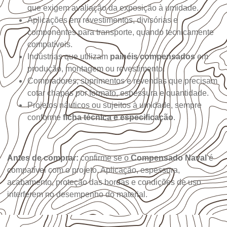
que exigem avaliação da exposição à umidade.
Aplicações em revestimentos, divisórias e
componentes para transporte, quando tecnicamente
compatíveis.
Indústrias que utilizam
painéis compensados
em
produção, montagem ou revestimento.
Compradores, suprimentos e revendas que precisam
cotar chapas por formato, espessura e quantidade.
Projetos náuticos ou sujeitos à umidade, sempre
conforme
ficha técnica e especificação
.
Antes de comprar:
confirme se o
Compensado Naval
é
compatível com o projeto. Aplicação, espessura,
acabamento, proteção das bordas e condições de uso
interferem no desempenho do material.