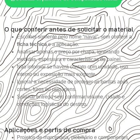
O que conferir antes de solicitar o material
Escolher somente pelo nome “naval”, sem conferir a
ficha técnica
e a aplicação.
Analisar apenas o preço por chapa, ignorando
medidas, espessura e características do painel.
Não informar se haverá contato com umidade, uso
interno ou exposição mais exigente.
Ignorar a necessidade de proteger as bordas após
cortes, furos ou usinagens.
Solicitar entrega sem confirmar volume, cidade e
condições logísticas do destino.
Aplicações e perfis de compra
Projetos de marcenaria, mobiliário e componentes