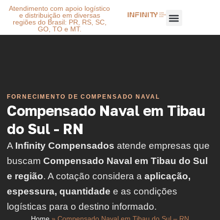
Atendimento com apoio logístico
e distribuição em diversas
regiões do Brasil: PR, RS, SC,
GO, TO e MT.
FORNECIMENTO DE COMPENSADO NAVAL
Compensado Naval em Tibau
do Sul - RN
A
Infinity Compensados
atende empresas que
buscam
Compensado Naval em Tibau do Sul
e região
. A cotação considera a
aplicação,
espessura, quantidade
e as condições
logísticas para o destino informado.
Home
»
Compensado Naval em Tibau do Sul – RN