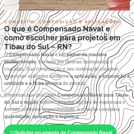
CONCEITO, COMPOSIÇÃO E APLICAÇÕES
O que é Compensado Naval e
como escolher para projetos em
Tibau do Sul – RN?
O
Compensado Naval
é um
painel de madeira
multilaminado
, formado por lâminas sobrepostas e
cruzadas. Sua composição e seu sistema de colagem
devem ser avaliados conforme a
aplicação, a exposição à
umidade e a ficha técnica
do produto.
Empresas que procuram
Compensado Naval para Tibau
do Sul e região
podem consultar opções de espessura e
formato conforme disponibilidade. A cotação considera
quantidade, aplicação e logística
.
Solicitar orçamento de Compensado Naval