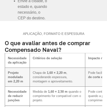
Envie a cidade, o
estado e, quando
necessário, o
CEP do destino.
APLICAÇÃO, FORMATO E ESPESSURA
O que avaliar antes de comprar
Compensado Naval?
Necessidade
Critérios de seleção
Impacto na e
da aplicação
Projeto
Chapa de
1,60 × 2,20 m
,
Pode facilita
modulado
considerando espessura,
de corte e d
em 2,20 m
montagem e aproveitamento.
Necessidade
Medida de
1,60 × 2,50 m
quando o
Pode contribu
de reduzir
comprimento for compatível com o
quando a pagi
junções
projeto.
comprimento 