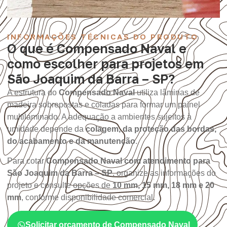
INFORMAÇÕES TÉCNICAS DO PRODUTO
O que é Compensado Naval e
como escolher para projetos em
São Joaquim da Barra – SP?
A estrutura do
Compensado Naval
utiliza lâminas de
madeira sobrepostas e coladas para formar um painel
multilaminado. A adequação a ambientes sujeitos à
umidade depende da
colagem, da proteção das bordas,
do acabamento e da manutenção
.
Para cotar
Compensado Naval com atendimento para
São Joaquim da Barra – SP
, organize as informações do
projeto e consulte opções de
10 mm, 15 mm, 18 mm e 20
mm
, conforme disponibilidade comercial.
Solicitar orçamento de Compensado Naval