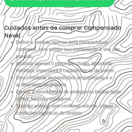
Cuidados antes de comprar Compensado
Naval
Definir o produto apenas pela nomenclatura
comercial, sem validar sua composição e seu uso
previsto.
Analisar apenas o preço por chapa, ignorando
medidas, espessura e características do painel.
Desconsiderar as condições de exposição e o
acabamento necessário.
Ignorar a necessidade de proteger as bordas após
cortes, furos ou usinagens.
Solicitar entrega sem confirmar volume, cidade e
condições logísticas do destino.