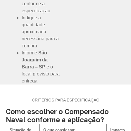
conforme a
especificação.
Indique a
quantidade
aproximada
necessária para a
compra.
Informe
São
Joaquim da
Barra – SP
e o
local previsto para
entrega.
CRITÉRIOS PARA ESPECIFICAÇÃO
Como escolher o Compensado
Naval conforme a aplicação?
Situação de
O que considerar
Impacto na