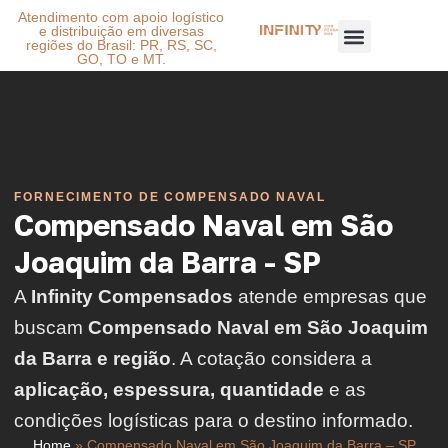
Atendimento com apoio logístico
e distribuição em diversas
regiões do Brasil: PR, RS, SC,
GO, TO e MT.
FORNECIMENTO DE COMPENSADO NAVAL
Compensado Naval em São
Joaquim da Barra - SP
A
Infinity Compensados
atende empresas que
buscam
Compensado Naval em São Joaquim
da Barra e região
. A cotação considera a
aplicação, espessura, quantidade
e as
condições logísticas para o destino informado.
Home
»
Compensado Naval em São Joaquim da Barra – SP