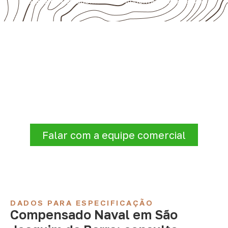
presumir uso submerso ou impermeabilidade total.
Organize sua cotação de
Compensado Naval
Antes de fechar a compra, confirme se a
espessura, o formato e a aplicação
estão alinhados à necessidade. Envie as
informações para receber uma cotação.
Falar com a equipe comercial
DADOS PARA ESPECIFICAÇÃO
Compensado Naval em São