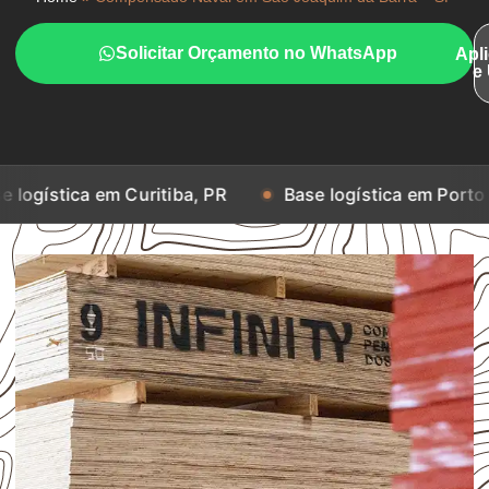
Solicitar Orçamento no WhatsApp
Apl
e
em Curitiba, PR
Base logística em Porto Alegre, RS