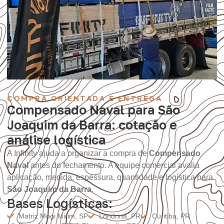
COMPRA ORIENTADA E ENTREGA
Compensado Naval para São
Joaquim da Barra: cotação e
análise logística
A Infinity ajuda a organizar a compra de
Compensado
Naval
antes do fechamento. A equipe comercial avalia
aplicação, medida, espessura, quantidade e logística para
São Joaquim da Barra
.
Bases Logísticas:
Matriz Mogi Mirim, SP
Londrina, PR
Curitiba, PR