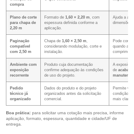
compra
Plano de corte
Formato de
1,60 × 2,20 m
, com
Ajuda a ali
para chapa de
espessura definida conforme a
dimensões p
2,20 m
aplicação.
Paginação
Chapa de
1,60 × 2,50 m
,
Pode contri
compatível
considerando modulação, corte e
quando a pa
com 2,50 m
instalação.
comprimento
Ambiente com
Produto cuja documentação
A exposição
exposição
confirme adequação às condições
de
acabame
recorrente
de uso do projeto.
manutençã
Pedido
Dados do produto e do projeto
Permite veri
técnico já
organizados antes da solicitação
condição co
organizado
comercial.
mais clarez
Boa prática:
para solicitar uma cotação mais precisa, informe
aplicação, formato, espessura, quantidade e cidade/UF de
entrega.