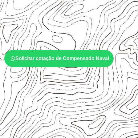
Barra – SP?
Em aplicações profissionais, o
Compensado Naval
é
utilizado quando o projeto exige atenção à
colagem, à
exposição à umidade e à estabilidade dimensional
. A
adequação deve ser confirmada conforme a ficha técnica e
as condições de uso.
Solicitar cotação de Compensado Naval
Cuidados antes e depois da aplicação
Escolha a medida considerando aplicação, apoios,
montagem e especificação técnica.
Organize o plano de corte de acordo com as
dimensões disponíveis e o aproveitamento
necessário.
Proteja cortes, furos e extremidades com a
selagem