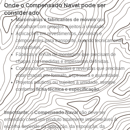
Onde o Compensado Naval pode ser
considerado
Marcenarias e fabricantes de móveis
que
trabalham com projetos sujeitos à umidade.
Aplicações em revestimentos, divisórias e
componentes para transporte, quando tecnicamente
compatíveis.
Fábricas e linhas de montagem que precisam de
chapas com medidas e espessuras definidas.
Compradores, suprimentos e revendas que precisam
cotar chapas por formato, espessura e quantidade.
Projetos náuticos ou sujeitos à umidade, sempre
conforme
ficha técnica e especificação
.
Importante:
o
Compensado Naval
não deve ser
entendido como um produto totalmente impermeável. A
escolha depende da aplicação, da exposição, da