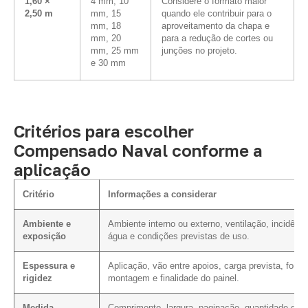
1,60 ×
4 mm, 10
Considere o formato maior
2,50 m
mm, 15
quando ele contribuir para o
mm, 18
aproveitamento da chapa e
mm, 20
para a redução de cortes ou
mm, 25 mm
junções no projeto.
e 30 mm
Critérios para escolher
Compensado Naval conforme a
aplicação
Critério
Informações a considerar
Ambiente e
Ambiente interno ou externo, ventilação, incidênci
exposição
água e condições previstas de uso.
Espessura e
Aplicação, vão entre apoios, carga prevista, form
rigidez
montagem e finalidade do painel.