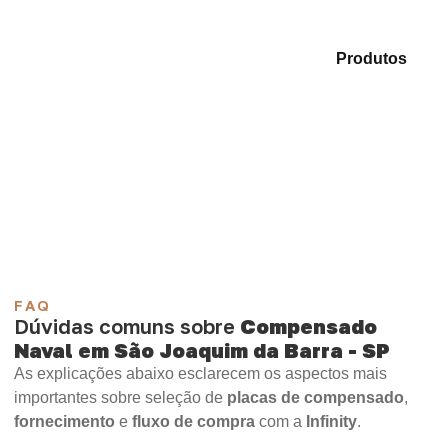
Analise as alternativas em nosso mix de
Produtos
e
selecione o material mais adequado para sua
demanda.
Compensado Plastificado
Plastificado 2 Processos
Compensado Plywood
Madeirite Resinado Fenólico
Madeirite Resinado Cola Branca
OSB Tapume
OSB Home Plus
OSB Induplac
FAQ
Dúvidas comuns sobre
Compensado
Naval em São Joaquim da Barra - SP
As explicações abaixo esclarecem os aspectos mais
importantes sobre seleção de
placas de compensado
,
fornecimento
e
fluxo de compra
com a
Infinity
.