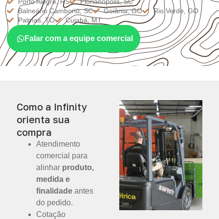
Porto Alegre, RS
Florianópolis, SC
Balneário Camboriú, SC
Goiânia, GO
Rio Verde, GO
Palmas, TO
Cuiabá, MT
Falar com a equipe comercial
Como a Infinity
orienta sua
compra
Atendimento
comercial para
alinhar
produto,
medida e
finalidade
antes
do pedido.
Cotação