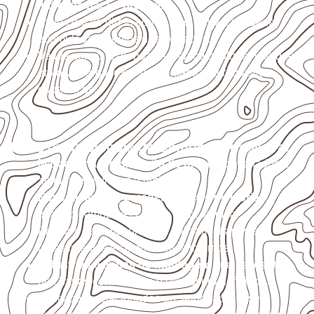
indicada para o projeto
.
Evite contato direto com o solo, chuva, umidade
acumulada e apoios desnivelados.
Valide com o responsável técnico qualquer uso que
envolva carga, exposição intensa ou requisitos
específicos.
Usos profissionais do Compensado Naval
Marcenaria e fabricação de móveis
destinados a
ambientes sujeitos à umidade.
Revestimentos, paredes, pisos e divisórias
,
quando compatíveis com a ficha técnica.
Projetos de transporte que utilizam chapas em
revestimentos e componentes internos.
Indústrias e linhas de montagem
que necessitam
de chapas com formato e espessura definidos.
Aplicações relacionadas ao setor náutico, sem