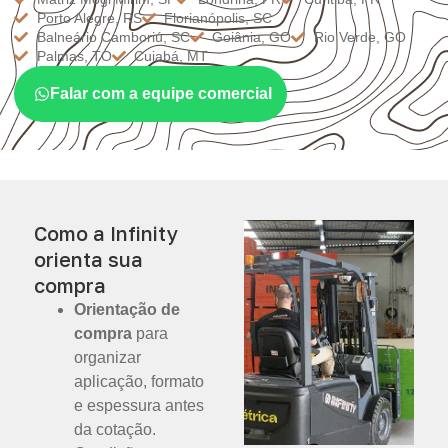
Porto Alegre, RS
Florianópolis, SC
Balneário Camboriú, SC
Goiânia, GO
Rio Verde, GO
Palmas, TO
Cuiabá, MT
Falar com a equipe comercial
Como a Infinity
orienta sua
compra
Orientação de
compra
para
organizar
aplicação, formato
e espessura antes
da cotação.