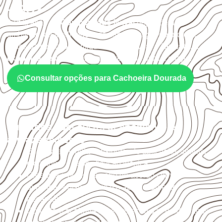
– GO?
A utilização do
Compensado Naval
depende do
ambiente, da finalidade e da especificação do projeto.
Antes da cotação, verifique a
espessura, o formato, a
exposição e o acabamento
previstos para a chapa.
Consultar opções para Cachoeira Dourada
Cuidados com corte, acabamento e
armazenamento
Escolha a medida considerando aplicação, apoios,
montagem e especificação técnica.
Organize o plano de corte de acordo com as
dimensões disponíveis e o aproveitamento
necessário.
Considere acabamento e proteção das bordas após