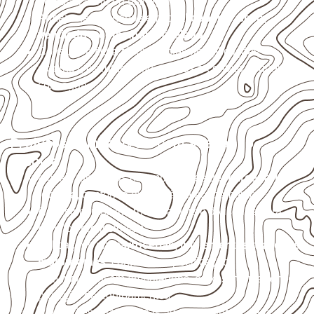
qualquer corte ou usinagem.
Armazene as chapas em local
coberto, seco,
ventilado e com apoio nivelado
.
Consulte a ficha técnica antes de aplicações
externas, estruturais ou sujeitas a contato frequente
com água.
Projetos compatíveis com avaliação
técnica
Móveis, divisórias e componentes de
marcenaria
técnica
, conforme exposição e acabamento.
Revestimentos internos, painéis e divisórias para
projetos profissionais.
Aplicações em
carrocerias, implementos, trailers e
motorhomes
, conforme especificação.
Uso industrial em embalagens, caixas, montagem e
proteção de equipamentos.
Aplicações relacionadas ao setor náutico, sem