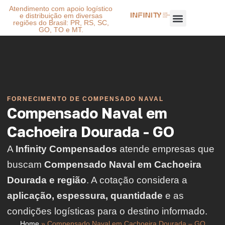
Atendimento com apoio logístico
e distribuição em diversas
regiões do Brasil: PR, RS, SC,
GO, TO e MT.
FORNECIMENTO DE COMPENSADO NAVAL
Compensado Naval em
Cachoeira Dourada - GO
A
Infinity Compensados
atende empresas que
buscam
Compensado Naval em Cachoeira
Dourada e região
. A cotação considera a
aplicação, espessura, quantidade
e as
condições logísticas para o destino informado.
Home
»
Compensado Naval em Cachoeira Dourada – GO