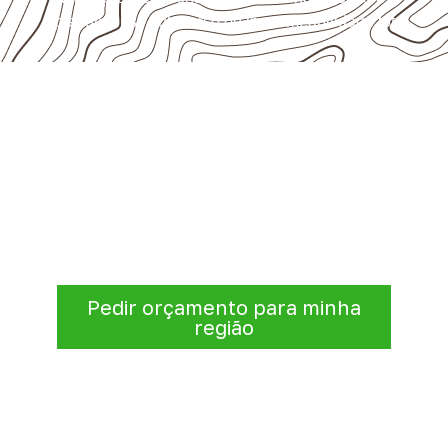
presumir uso submerso ou impermeabilidade total.
Precisa de Compensado Naval
para sua empresa?
A Infinity atende empresas que precisam de
Compensado Naval para marcenaria,
indústria, transporte e revestimentos
.
Disponibilidade, prazo e entrega são
confirmados após a análise da solicitação.
Pedir orçamento para minha
região