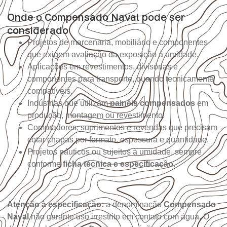
Onde o Compensado Naval pode ser
considerado
Projetos de marcenaria, mobiliário e componentes
que exigem avaliação da exposição à umidade.
Aplicações em revestimentos, divisórias e
componentes para transporte, quando tecnicamente
compatíveis.
Indústrias que utilizam
painéis compensados
em
produção, montagem ou revestimento.
Compradores, suprimentos e revendas que precisam
cotar chapas por formato, espessura e quantidade.
Projetos náuticos ou sujeitos à umidade, sempre
conforme
ficha técnica e especificação
.
Atenção à especificação:
a denominação
Compensado
Naval
não garante uso irrestrito em contato com água. O