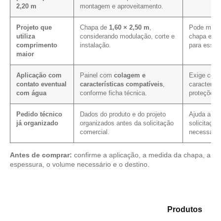
2,20 m
montagem e aproveitamento.
Projeto que
Chapa de
1,60 × 2,50 m
,
Pode melho
utiliza
considerando modulação, corte e
chapa em p
comprimento
instalação.
para essa 
maior
Aplicação com
Painel com
colagem e
Exige conf
contato eventual
características compatíveis
,
característ
com água
conforme ficha técnica.
proteções 
Pedido técnico
Dados do produto e do projeto
Ajuda a red
já organizado
organizados antes da solicitação
solicitação
comercial.
necessário
Antes de comprar:
confirme a aplicação, a medida da chapa, a
espessura, o volume necessário e o destino.
Analise as opções em nosso portfólio de
Produtos
e