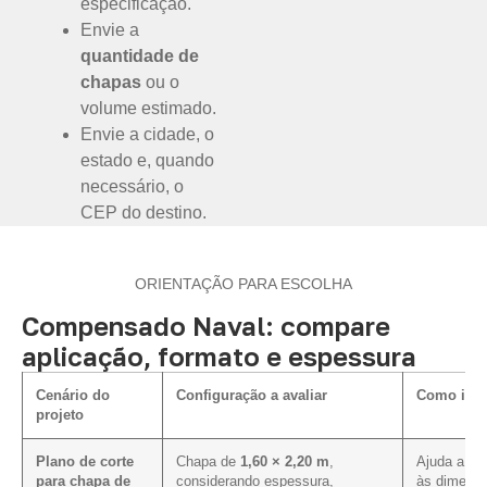
especificação.
Envie a
quantidade de
chapas
ou o
volume estimado.
Envie a cidade, o
estado e, quando
necessário, o
CEP do destino.
ORIENTAÇÃO PARA ESCOLHA
Compensado Naval: compare
aplicação, formato e espessura
Cenário do
Configuração a avaliar
Como infl
projeto
Plano de corte
Chapa de
1,60 × 2,20 m
,
Ajuda a al
para chapa de
considerando espessura,
às dimensõ