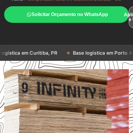
Solicitar Orçamento no WhatsApp
Apl
e
Curitiba, PR
Base logística em Porto Alegre, RS