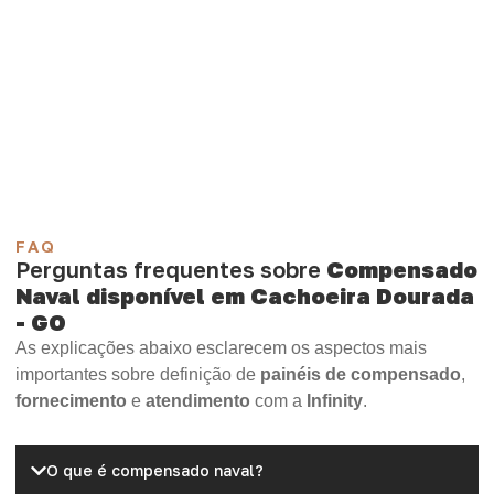
encontre o material mais compatível para sua
aplicação.
Compensado Plastificado
Plastificado 2 Processos
Compensado Plywood
Madeirite Resinado Fenólico
Madeirite Resinado Cola Branca
OSB Tapume
OSB Home Plus
OSB Induplac
FAQ
Perguntas frequentes sobre
Compensado
Naval disponível em Cachoeira Dourada
- GO
As explicações abaixo esclarecem os aspectos mais
importantes sobre definição de
painéis de compensado
,
fornecimento
e
atendimento
com a
Infinity
.
O que é compensado naval?