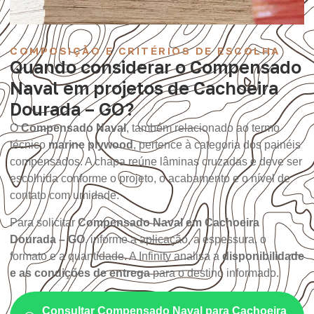
COMPOSIÇÃO E CRITÉRIOS DE ESCOLHA
Quando considerar o Compensado
Naval em projetos de Cachoeira
Dourada – GO?
O
Compensado Naval
, também relacionado ao termo
técnico
marine plywood
, pertence à categoria dos painéis
compensados. A chapa reúne lâminas cruzadas e deve ser
escolhida conforme o projeto, o acabamento e o nível de
contato com umidade.
Para solicitar
Compensado Naval em Cachoeira
Dourada – GO
, informe a aplicação, a espessura, o
formato e a quantidade. A Infinity analisa a
disponibilidade
e as condições de entrega
para o destino informado.
Consultar Compensado Naval para Cachoeira