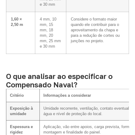
e 30 mm
1,60 ×
4 mm, 10
Considere o formato maior
2,50 m
mm, 15
quando ele contribuir para o
mm, 18
aproveitamento da chapa e
mm, 20
para a redução de cortes ou
mm, 25 mm
junções no projeto.
e 30 mm
O que analisar ao especificar o
Compensado Naval?
Critério
Informações a considerar
Exposição à
Umidade recorrente, ventilação, contato eventual c
umidade
água e nível de proteção do local.
Espessura e
Aplicação, vão entre apoios, carga prevista, forma 
rigidez
montagem e finalidade do painel.