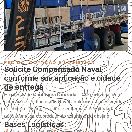
PEDIDO, COTAÇÃO E LOGÍSTICA
Solicite Compensado Naval
conforme sua aplicação e cidade
de entrega
Empresas de
Cachoeira Dourada – GO
podem solicitar
cotação de Compensado Naval conforme a necessidade
do projeto. Disponibilidade e entrega são confirmadas
após a análise do produto, do volume e do destino.
Bases Logísticas:
Matriz Mogi Mirim, SP
Londrina, PR
Curitiba, PR