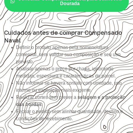
Dourada
Cuidados antes de comprar Compensado
Naval
Definir o produto apenas pela nomenclatura
comercial, sem validar sua composição e seu uso
previsto.
Analisar apenas o preço por chapa, ignorando
medidas, espessura e características do painel.
Não informar se haverá contato com umidade, uso
interno ou exposição mais exigente.
Realizar cortes sem prever a
selagem e a proteção
das bordas
.
Fechar o pedido sem alinhar quantidade, destino e
condições de recebimento.