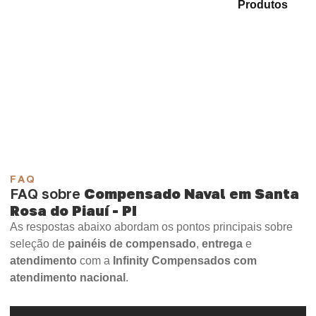
Explore as alternativas em nosso mix de
Produtos
e
identifique o produto mais indicado para sua
necessidade.
Compensado Plastificado
Plastificado 2 Processos
Compensado Plywood
Madeirite Resinado Fenólico
Madeirite Resinado Cola Branca
OSB Tapume
OSB Home Plus
OSB Induplac
FAQ
FAQ sobre
Compensado Naval em Santa
Rosa do Piauí - PI
As respostas abaixo abordam os pontos principais sobre
seleção de
painéis de compensado
,
entrega
e
atendimento
com a
Infinity Compensados com
atendimento nacional
.