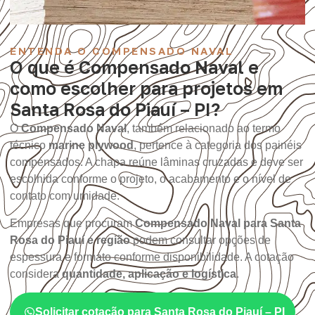
ENTENDA O COMPENSADO NAVAL
O que é Compensado Naval e
como escolher para projetos em
Santa Rosa do Piauí – PI?
O
Compensado Naval
, também relacionado ao termo
técnico
marine plywood
, pertence à categoria dos painéis
compensados. A chapa reúne lâminas cruzadas e deve ser
escolhida conforme o projeto, o acabamento e o nível de
contato com umidade.
Empresas que procuram
Compensado Naval para Santa
Rosa do Piauí e região
podem consultar opções de
espessura e formato conforme disponibilidade. A cotação
considera
quantidade, aplicação e logística
.
Solicitar cotação para Santa Rosa do Piauí – PI