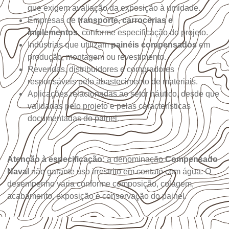
que exigem avaliação da exposição à umidade.
Empresas de
transporte, carrocerias e
implementos
, conforme especificação do projeto.
Indústrias que utilizam
painéis compensados
em
produção, montagem ou revestimento.
Revendas, distribuidores e compradores
responsáveis pelo abastecimento de materiais.
Aplicações relacionadas ao setor náutico, desde que
validadas pelo projeto e pelas características
documentadas do painel.
Atenção à especificação:
a denominação
Compensado
Naval
não garante uso irrestrito em contato com água. O
desempenho varia conforme composição, colagem,
acabamento, exposição e conservação do painel.