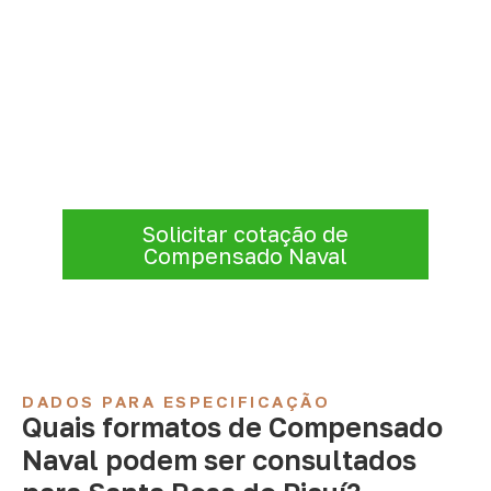
Consulte Compensado Naval
para Santa Rosa do Piauí – PI
Consulte opções de
Compensado Naval
conforme a finalidade do projeto. Nossa
equipe comercial ajuda a organizar medidas,
volume e condições de atendimento para
sua região.
Solicitar cotação de
Compensado Naval
DADOS PARA ESPECIFICAÇÃO
Quais formatos de Compensado
Naval podem ser consultados