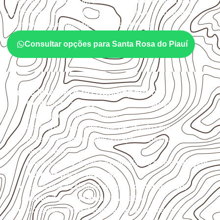
qual será o contato com umidade e quais cuidados de
acabamento serão necessários. Espessura, formato e
quantidade também interferem na compra.
Consultar opções para Santa Rosa do Piauí
O que interfere no desempenho
Confirme se a
espessura e o formato
são
compatíveis com o projeto.
Organize o plano de corte de acordo com as
dimensões disponíveis e o aproveitamento
necessário.
Proteja cortes, furos e extremidades com a
selagem
indicada para o projeto
.
Armazene as chapas em local
coberto, seco,
ventilado e com apoio nivelado
.
Consulte a ficha técnica antes de aplicações