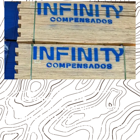
UTILIZAÇÃO E CUIDADOS DO PRODUTO
Como avaliar o uso do
Compensado Naval em projetos
de Santa Rosa do Piauí?
Empresas que procuram
Compensado Naval em Santa
Rosa do Piauí
devem avaliar onde a chapa será instalada,