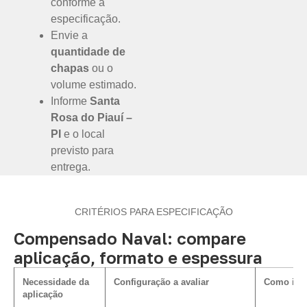
conforme a
especificação.
Envie a
quantidade de
chapas
ou o
volume estimado.
Informe
Santa
Rosa do Piauí –
PI
e o local
previsto para
entrega.
CRITÉRIOS PARA ESPECIFICAÇÃO
Compensado Naval: compare
aplicação, formato e espessura
Necessidade da
Configuração a avaliar
Como infl
aplicação