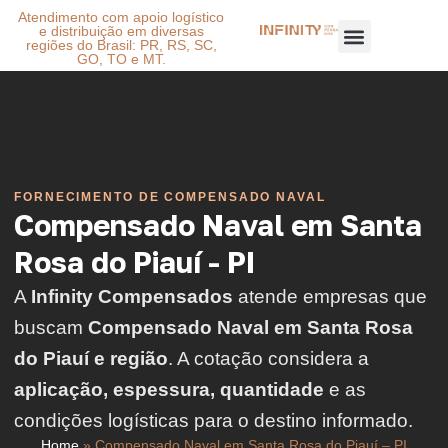
Atendimento com apoio logístico
e distribuição em diversas
regiões do Brasil: PR, RS, SC,
GO, TO e MT.
FORNECIMENTO DE COMPENSADO NAVAL
Compensado Naval em Santa
Rosa do Piauí - PI
A
Infinity Compensados
atende empresas que
buscam
Compensado Naval em Santa Rosa
do Piauí e região
. A cotação considera a
aplicação, espessura, quantidade
e as
condições logísticas para o destino informado.
Home
»
Compensado Naval em Santa Rosa do Piauí – PI