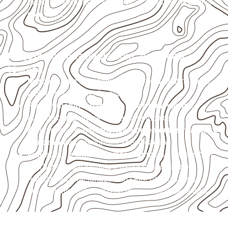
externas, estruturais ou sujeitas a contato frequente
com água.
Projetos compatíveis com avaliação
técnica
Marcenaria e fabricação de móveis
destinados a
ambientes sujeitos à umidade.
Revestimentos, paredes, pisos e divisórias
,
quando compatíveis com a ficha técnica.
Aplicações em
carrocerias, implementos, trailers e
motorhomes
, conforme especificação.
Indústrias e linhas de montagem
que necessitam
de chapas com formato e espessura definidos.
Aplicações relacionadas ao setor náutico, sem
presumir uso submerso ou impermeabilidade total.