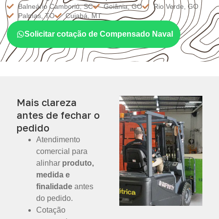
Balneário Camboriú, SC
Goiânia, GO
Rio Verde, GO
Palmas, TO
Cuiabá, MT
Solicitar cotação de Compensado Naval
Mais clareza
antes de fechar o
pedido
Atendimento
comercial para
alinhar
produto,
medida e
finalidade
antes
do pedido.
Cotação