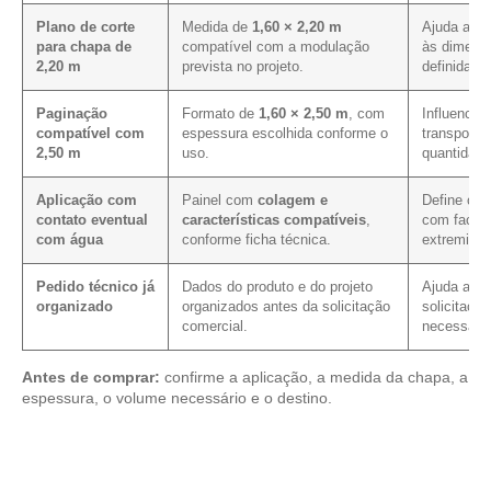
Plano de corte
Medida de
1,60 × 2,20 m
Ajuda a al
para chapa de
compatível com a modulação
às dimens
2,20 m
prevista no projeto.
definidas.
Paginação
Formato de
1,60 × 2,50 m
, com
Influencia 
compatível com
espessura escolhida conforme o
transporte
2,50 m
uso.
quantidade
Aplicação com
Painel com
colagem e
Define os 
contato eventual
características compatíveis
,
com faces,
com água
conforme ficha técnica.
extremida
Pedido técnico já
Dados do produto e do projeto
Ajuda a re
organizado
organizados antes da solicitação
solicitação
comercial.
necessário
Antes de comprar:
confirme a aplicação, a medida da chapa, a
espessura, o volume necessário e o destino.