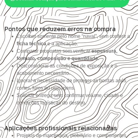
Pontos que reduzem erros na compra
Escolher somente pelo nome “naval”, sem conferir a
ficha técnica
e a aplicação.
Comparar propostas sem verificar
espessura,
formato, composição e quantidade
.
Desconsiderar as condições de exposição e o
acabamento necessário.
Ignorar a necessidade de proteger as bordas após
cortes, furos ou usinagens.
Solicitar entrega sem confirmar volume, cidade e
condições logísticas do destino.
Aplicações profissionais relacionadas
Projetos de marcenaria, mobiliário e componentes