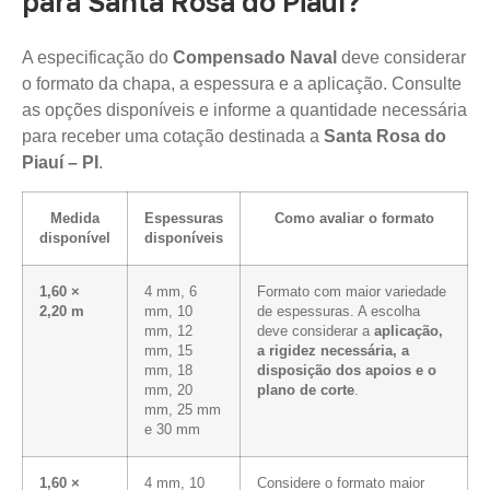
para Santa Rosa do Piauí?
A especificação do
Compensado Naval
deve considerar
o formato da chapa, a espessura e a aplicação. Consulte
as opções disponíveis e informe a quantidade necessária
para receber uma cotação destinada a
Santa Rosa do
Piauí – PI
.
Medida
Espessuras
Como avaliar o formato
disponível
disponíveis
1,60 ×
4 mm, 6
Formato com maior variedade
2,20 m
mm, 10
de espessuras. A escolha
mm, 12
deve considerar a
aplicação,
mm, 15
a rigidez necessária, a
mm, 18
disposição dos apoios e o
mm, 20
plano de corte
.
mm, 25 mm
e 30 mm
1,60 ×
4 mm, 10
Considere o formato maior