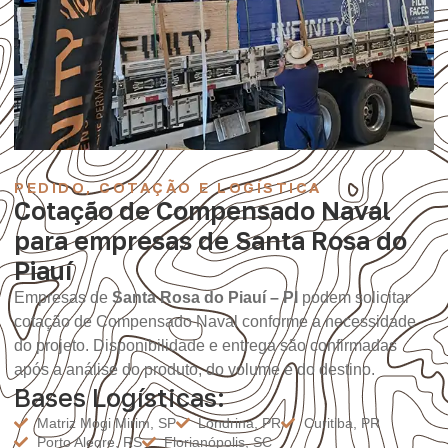
PEDIDO, COTAÇÃO E LOGÍSTICA
Cotação de Compensado Naval
para empresas de Santa Rosa do
Piauí
Empresas de
Santa Rosa do Piauí – PI
podem solicitar
cotação de Compensado Naval conforme a necessidade
do projeto. Disponibilidade e entrega são confirmadas
após a análise do produto, do volume e do destino.
Bases Logísticas:
Matriz Mogi Mirim, SP
Londrina, PR
Curitiba, PR
Porto Alegre, RS
Florianópolis, SC