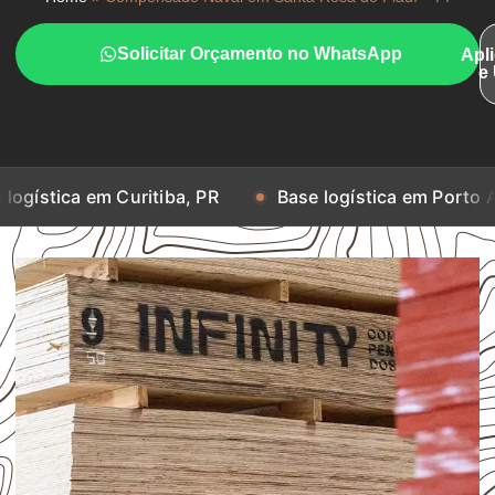
Solicitar Orçamento no WhatsApp
Apl
e
m Curitiba, PR
Base logística em Porto Alegre, RS