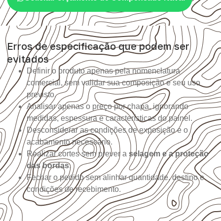
Erros de especificação que podem ser
evitados
Definir o produto apenas pela nomenclatura
comercial, sem validar sua composição e seu uso
previsto.
Analisar apenas o preço por chapa, ignorando
medidas, espessura e características do painel.
Desconsiderar as condições de exposição e o
acabamento necessário.
Realizar cortes sem prever a
selagem e a proteção
das bordas
.
Fechar o pedido sem alinhar quantidade, destino e
condições de recebimento.