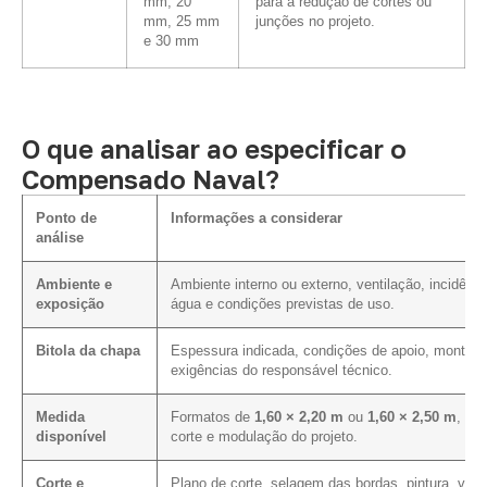
mm, 20
para a redução de cortes ou
mm, 25 mm
junções no projeto.
e 30 mm
O que analisar ao especificar o
Compensado Naval?
Ponto de
Informações a considerar
análise
Ambiente e
Ambiente interno ou externo, ventilação, incidênci
exposição
água e condições previstas de uso.
Bitola da chapa
Espessura indicada, condições de apoio, montag
exigências do responsável técnico.
Medida
Formatos de
1,60 × 2,20 m
ou
1,60 × 2,50 m
, pl
disponível
corte e modulação do projeto.
Corte e
Plano de corte, selagem das bordas, pintura, vern