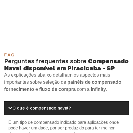
Compensado Plastificado
Plastificado 2 Processos
Compensado Plywood
Madeirite Resinado Fenólico
Madeirite Resinado Cola Branca
OSB Tapume
OSB Home Plus
OSB Induplac
FAQ
Perguntas frequentes sobre
Compensado
Naval disponível em Piracicaba - SP
As explicações abaixo detalham os aspectos mais
importantes sobre seleção de
painéis de compensado
,
fornecimento
e
fluxo de compra
com a
Infinity
.
O que é compensado naval?
É um tipo de compensado indicado para aplicações onde
pode haver umidade, por ser produzido para ter melhor