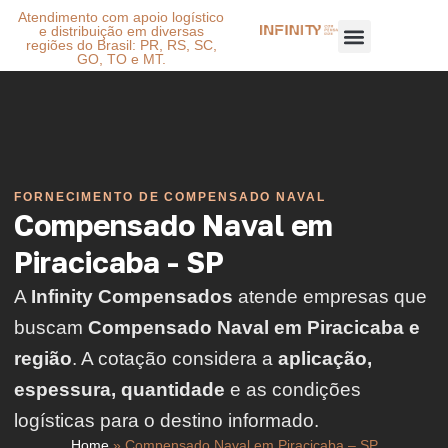
Atendimento com apoio logístico
e distribuição em diversas
regiões do Brasil: PR, RS, SC,
GO, TO e MT.
FORNECIMENTO DE COMPENSADO NAVAL
Compensado Naval em
Piracicaba - SP
A
Infinity Compensados
atende empresas que
buscam
Compensado Naval em Piracicaba e
região
. A cotação considera a
aplicação,
espessura, quantidade
e as condições
logísticas para o destino informado.
Home
»
Compensado Naval em Piracicaba – SP