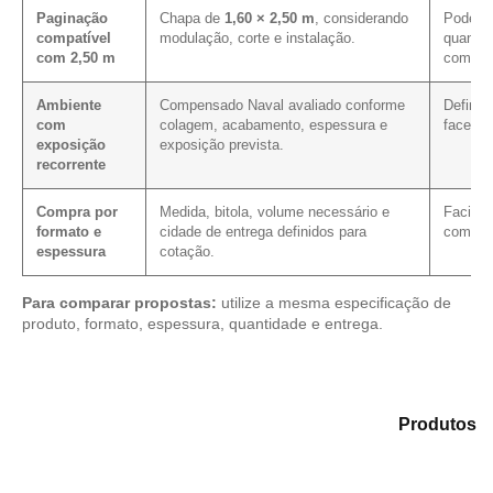
Paginação
Chapa de
1,60 × 2,50 m
, considerando
Pode co
compatível
modulação, corte e instalação.
quando 
com 2,50 m
comprim
Ambiente
Compensado Naval avaliado conforme
Define 
com
colagem, acabamento, espessura e
faces, 
exposição
exposição prevista.
recorrente
Compra por
Medida, bitola, volume necessário e
Facilit
formato e
cidade de entrega definidos para
com as
espessura
cotação.
Para comparar propostas:
utilize a mesma especificação de
produto, formato, espessura, quantidade e entrega.
Analise as alternativas em nosso catálogo de
Produtos
e identifique o tipo de chapa mais adequado para sua
demanda.