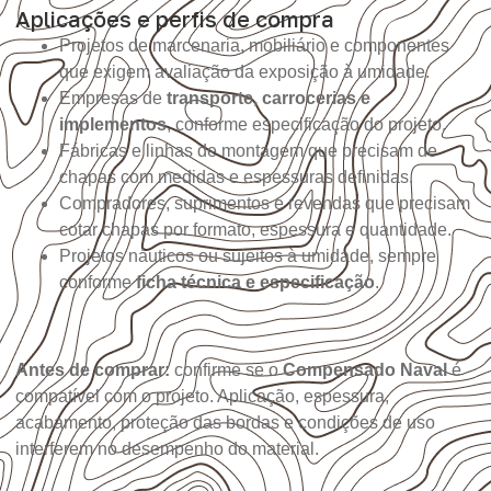
Aplicações e perfis de compra
Projetos de marcenaria, mobiliário e componentes
que exigem avaliação da exposição à umidade.
Empresas de
transporte, carrocerias e
implementos
, conforme especificação do projeto.
Fábricas e linhas de montagem que precisam de
chapas com medidas e espessuras definidas.
Compradores, suprimentos e revendas que precisam
cotar chapas por formato, espessura e quantidade.
Projetos náuticos ou sujeitos à umidade, sempre
conforme
ficha técnica e especificação
.
Antes de comprar:
confirme se o
Compensado Naval
é
compatível com o projeto. Aplicação, espessura,
acabamento, proteção das bordas e condições de uso
interferem no desempenho do material.