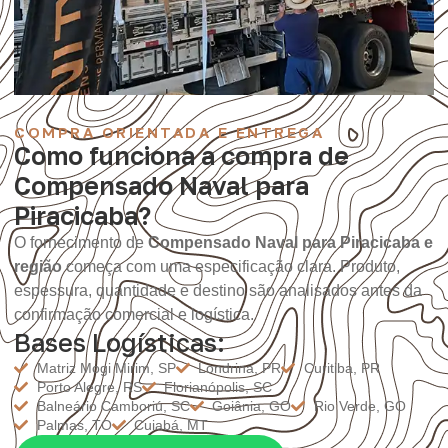
COMPRA ORIENTADA E ENTREGA
Como funciona a compra de
Compensado Naval para
Piracicaba?
O fornecimento de
Compensado Naval para Piracicaba e
região
começa com uma especificação clara. Produto,
espessura, quantidade e destino são analisados antes da
confirmação comercial e logística.
Bases Logísticas:
Matriz Mogi Mirim, SP
Londrina, PR
Curitiba, PR
Porto Alegre, RS
Florianópolis, SC
Balneário Camboriú, SC
Goiânia, GO
Rio Verde, GO
Palmas, TO
Cuiabá, MT