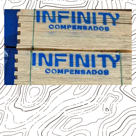
USOS E APLICAÇÕES PROFISSIONAIS
Quando considerar o Compensado
Naval para uma aplicação em
Piracicaba?
O
Compensado Naval
atende diferentes aplicações