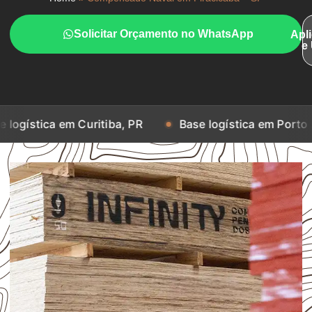
Solicitar Orçamento no WhatsApp
Apl
e
em Curitiba, PR
Base logística em Porto Alegre, RS