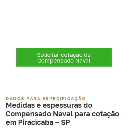
Precisa de Compensado Naval
para sua empresa?
Consulte opções de
Compensado Naval
conforme a finalidade do projeto. Nossa
equipe comercial ajuda a organizar medidas,
volume e condições de atendimento para
sua região.
Solicitar cotação de
Compensado Naval
DADOS PARA ESPECIFICAÇÃO
Medidas e espessuras do
Compensado Naval para cotação
em Piracicaba – SP