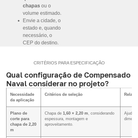
chapas
ou o
volume estimado.
Envie a cidade, o
estado e, quando
necessário, o
CEP do destino.
CRITÉRIOS PARA ESPECIFICAÇÃO
Qual configuração de Compensado
Naval considerar no projeto?
Necessidade
Critérios de seleção
Relaçã
da aplicação
Plano de
Chapa de
1,60 × 2,20 m
, considerando
Ajuda a
corte para
espessura, montagem e
dimensõ
chapa de 2,20
aproveitamento.
m