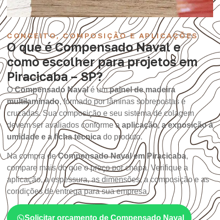
CONCEITO, COMPOSIÇÃO E APLICAÇÕES
O que é Compensado Naval e
como escolher para projetos em
Piracicaba – SP?
O
Compensado Naval
é um
painel de madeira
multilaminado
, formado por lâminas sobrepostas e
cruzadas. Sua composição e seu sistema de colagem
devem ser avaliados conforme a
aplicação, a exposição à
umidade e a ficha técnica
do produto.
Na compra de
Compensado Naval em Piracicaba
,
compare mais do que o preço por chapa. Verifique a
aplicação, a espessura, as dimensões, a composição e as
condições de entrega para sua empresa.
Solicitar orçamento de Compensado Naval