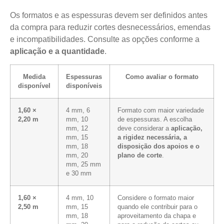
Os formatos e as espessuras devem ser definidos antes
da compra para reduzir cortes desnecessários, emendas
e incompatibilidades. Consulte as opções conforme a
aplicação e a quantidade
.
Medida
Espessuras
Como avaliar o formato
disponível
disponíveis
1,60 ×
4 mm, 6
Formato com maior variedade
2,20 m
mm, 10
de espessuras. A escolha
mm, 12
deve considerar a
aplicação,
mm, 15
a rigidez necessária, a
mm, 18
disposição dos apoios e o
mm, 20
plano de corte
.
mm, 25 mm
e 30 mm
1,60 ×
4 mm, 10
Considere o formato maior
2,50 m
mm, 15
quando ele contribuir para o
mm, 18
aproveitamento da chapa e