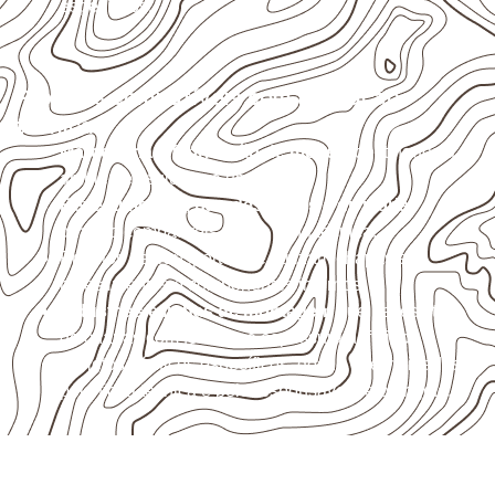
específicos.
Projetos compatíveis com avaliação
técnica
Marcenaria e fabricação de móveis
destinados a
ambientes sujeitos à umidade.
Revestimentos, paredes, pisos e divisórias
,
quando compatíveis com a ficha técnica.
Projetos de transporte que utilizam chapas em
revestimentos e componentes internos.
Indústrias e linhas de montagem
que necessitam
de chapas com formato e espessura definidos.
Projetos náuticos específicos, desde que validados
pela ficha técnica e pelo responsável pelo projeto.