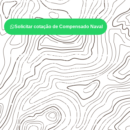
profissionais, desde que suas características sejam
compatíveis com o projeto. A Infinity orienta a compra
conforme
aplicação, medida, quantidade e destino
.
Solicitar cotação de Compensado Naval
Cuidados antes e depois da aplicação
Escolha a medida considerando aplicação, apoios,
montagem e especificação técnica.
Planeje o corte conforme os formatos
1,60 × 2,20 m e
1,60 × 2,50 m
, sujeitos à disponibilidade.
Considere acabamento e proteção das bordas após
qualquer corte ou usinagem.
Evite contato direto com o solo, chuva, umidade
acumulada e apoios desnivelados.
Valide com o responsável técnico qualquer uso que
envolva carga, exposição intensa ou requisitos