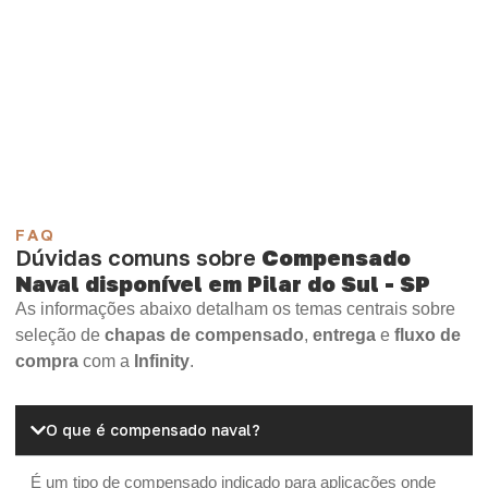
selecione o material mais indicado para sua aplicação.
Compensado Plastificado
Plastificado 2 Processos
Compensado Plywood
Madeirite Resinado Fenólico
Madeirite Resinado Cola Branca
OSB Tapume
OSB Home Plus
OSB Induplac
FAQ
Dúvidas comuns sobre
Compensado
Naval disponível em Pilar do Sul - SP
As informações abaixo detalham os temas centrais sobre
seleção de
chapas de compensado
,
entrega
e
fluxo de
compra
com a
Infinity
.
O que é compensado naval?
É um tipo de compensado indicado para aplicações onde