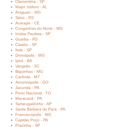
Clementina - SP
Major Izidoro - AL
Araguari - MG
Sério - RS
Acarape - CE
Congonhas do Norte - MG
Inúbia Paulista - SP
Guaíba - RS
Caiabu - SP
Itobi - SP
Divinópolis - MG
Ipirá - BA
Vargeão - SC
Biquinhas - MG
Carlinda - MT
Amorinópolis - GO
Jacundá - PA
Porto Nacional - TO
Maracanã - PA
Tartarugalzinho - AP
Santa Bárbara do Pará - PA
Franciscópolis - MG
Capitão Poço - PA
Pracinha - SP