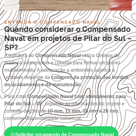
ENTENDA O COMPENSADO NAVAL
Quando considerar o Compensado
Naval em projetos de Pilar do Sul –
SP?
A estrutura do
Compensado Naval
utiliza lâminas de
madeira sobrepostas e coladas para formar um painel
multilaminado. A adequação a ambientes sujeitos à
umidade depende da
colagem, da proteção das bordas,
do acabamento e da manutenção
.
Para cotar
Compensado Naval com atendimento para
Pilar do Sul – SP
, organize as informações do projeto e
consulte opções de
10 mm, 15 mm, 18 mm e 20 mm
,
conforme disponibilidade comercial.
Solicitar orçamento de Compensado Naval