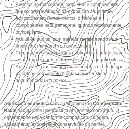
Projetos de marcenaria, mobiliário e componentes
que exigem avaliação da exposição à umidade.
Aplicações em revestimentos, divisórias e
componentes para transporte, quando tecnicamente
compatíveis.
Indústrias que utilizam
painéis compensados
em
produção, montagem ou revestimento.
Compradores, suprimentos e revendas que precisam
cotar chapas por formato, espessura e quantidade.
Aplicações relacionadas ao setor náutico, desde que
validadas pelo projeto e pelas características
documentadas do painel.
Atenção à especificação:
a denominação
Compensado
Naval
não garante uso irrestrito em contato com água. O
desempenho varia conforme composição, colagem,
acabamento, exposição e conservação do painel.