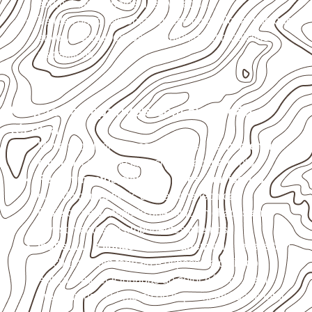
acumulada e apoios desnivelados.
Valide com o responsável técnico qualquer uso que
envolva carga, exposição intensa ou requisitos
específicos.
Projetos compatíveis com avaliação
técnica
Móveis, divisórias e componentes de
marcenaria
técnica
, conforme exposição e acabamento.
Revestimentos, paredes, pisos e divisórias
,
quando compatíveis com a ficha técnica.
Projetos de transporte que utilizam chapas em
revestimentos e componentes internos.
Indústrias e linhas de montagem
que necessitam
de chapas com formato e espessura definidos.
Aplicações relacionadas ao setor náutico, sem
presumir uso submerso ou impermeabilidade total.