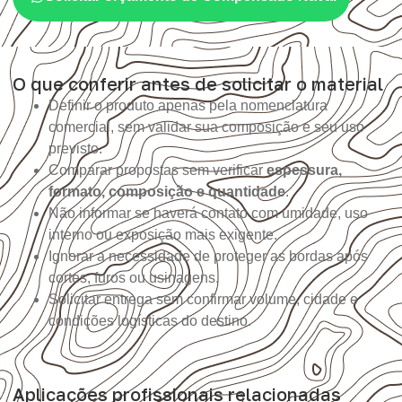
O que conferir antes de solicitar o material
Definir o produto apenas pela nomenclatura
comercial, sem validar sua composição e seu uso
previsto.
Comparar propostas sem verificar
espessura,
formato, composição e quantidade
.
Não informar se haverá contato com umidade, uso
interno ou exposição mais exigente.
Ignorar a necessidade de proteger as bordas após
cortes, furos ou usinagens.
Solicitar entrega sem confirmar volume, cidade e
condições logísticas do destino.
Aplicações profissionais relacionadas