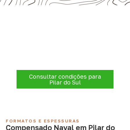
Consulte Compensado Naval
para Pilar do Sul – SP
A Infinity atende empresas que precisam de
Compensado Naval para marcenaria,
indústria, transporte e revestimentos
.
Disponibilidade, prazo e entrega são
confirmados após a análise da solicitação.
Consultar condições para
Pilar do Sul
FORMATOS E ESPESSURAS
Compensado Naval em Pilar do