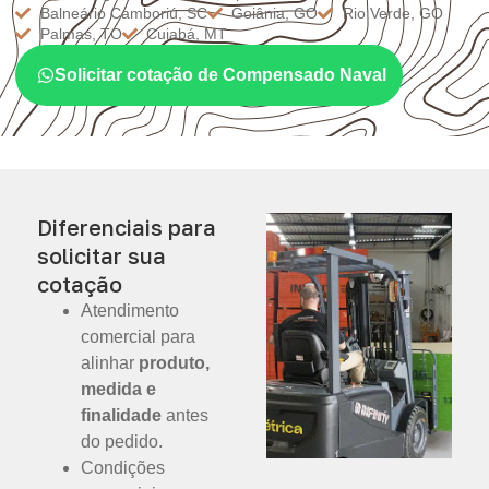
Balneário Camboriú, SC
Goiânia, GO
Rio Verde, GO
Palmas, TO
Cuiabá, MT
Solicitar cotação de Compensado Naval
Diferenciais para
solicitar sua
cotação
Atendimento
comercial para
alinhar
produto,
medida e
finalidade
antes
do pedido.
Condições