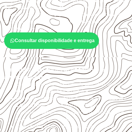
Empresas que procuram
Compensado Naval em Pilar do
Sul
devem avaliar onde a chapa será instalada, qual será
o contato com umidade e quais cuidados de acabamento
serão necessários. Espessura, formato e quantidade
também interferem na compra.
Consultar disponibilidade e entrega
Cuidados com corte, acabamento e
armazenamento
Escolha a medida considerando aplicação, apoios,
montagem e especificação técnica.
Planeje o corte conforme os formatos
1,60 × 2,20 m e
1,60 × 2,50 m
, sujeitos à disponibilidade.
Considere acabamento e proteção das bordas após
qualquer corte ou usinagem.
Evite contato direto com o solo, chuva, umidade