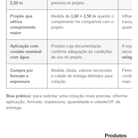
2,20 m
prevista no projeto.
Projeto que
Medida de
1,60 × 2,50 m
quando o
Influenci
utiliza
comprimento for compatível com o
transpor
comprimento
projeto.
quantida
maior
Aplicação com
Produto cuja documentação
A exposi
contato eventual
confirme adequação às condições
necessi
com água
de uso do projeto.
selagem
Compra por
Medida, bitola, volume necessário
Permite v
formato e
e cidade de entrega definidos para
condição
espessura
cotação.
mais cla
Boa prática:
para solicitar uma cotação mais precisa, informe
aplicação, formato, espessura, quantidade e cidade/UF de
entrega.
Analise as opções em nosso catálogo de
Produtos
e