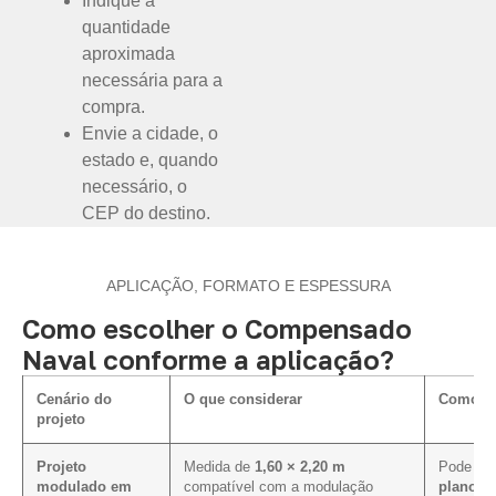
Indique a
quantidade
aproximada
necessária para a
compra.
Envie a cidade, o
estado e, quando
necessário, o
CEP do destino.
APLICAÇÃO, FORMATO E ESPESSURA
Como escolher o Compensado
Naval conforme a aplicação?
Cenário do
O que considerar
Como in
projeto
Projeto
Medida de
1,60 × 2,20 m
Pode faci
modulado em
compatível com a modulação
plano de