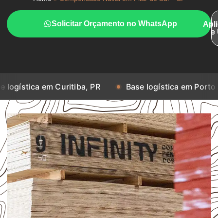
Solicitar Orçamento no WhatsApp
Apl
e
em Curitiba, PR
Base logística em Porto Alegre, RS