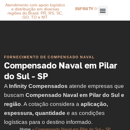
Atendimento com apoio logístico
e distribuição em diversas
regiões do Brasil: PR, RS, SC,
GO, TO e MT.
FORNECIMENTO DE COMPENSADO NAVAL
Compensado Naval em Pilar
do Sul - SP
A
Infinity Compensados
atende empresas que
buscam
Compensado Naval em Pilar do Sul e
região
. A cotação considera a
aplicação,
espessura, quantidade
e as condições
logísticas para o destino informado.
Home
»
Compensado Naval em Pilar do Sul – SP