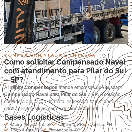
COMPRA ORIENTADA E ENTREGA
Como solicitar Compensado Naval
com atendimento para Pilar do Sul
– SP?
A
Infinity Compensados
atende empresas que buscam
Compensado Naval para Pilar do Sul – SP
. A cotação
considera aplicação, formato, espessura, quantidade e
condições logísticas para o destino informado.
Bases Logísticas:
Matriz Mogi Mirim, SP
Londrina, PR
Curitiba, PR
Porto Alegre, RS
Florianópolis, SC