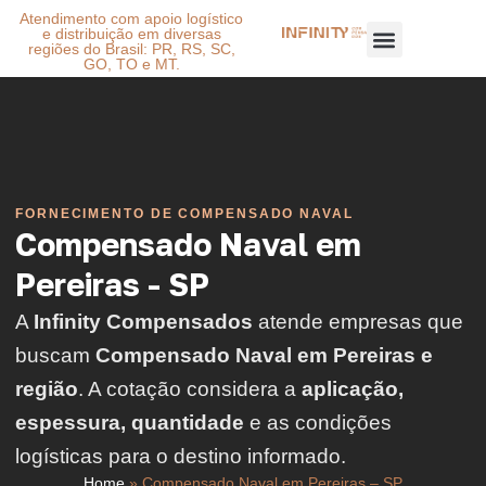
Atendimento com apoio logístico
e distribuição em diversas
regiões do Brasil: PR, RS, SC,
GO, TO e MT.
FORNECIMENTO DE COMPENSADO NAVAL
Compensado Naval em
Pereiras - SP
A
Infinity Compensados
atende empresas que
buscam
Compensado Naval em Pereiras e
região
. A cotação considera a
aplicação,
espessura, quantidade
e as condições
logísticas para o destino informado.
Home
»
Compensado Naval em Pereiras – SP