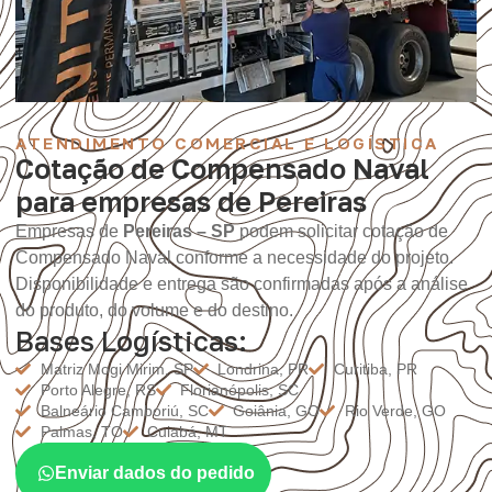
ATENDIMENTO COMERCIAL E LOGÍSTICA
Cotação de Compensado Naval
para empresas de Pereiras
Empresas de
Pereiras – SP
podem solicitar cotação de
Compensado Naval conforme a necessidade do projeto.
Disponibilidade e entrega são confirmadas após a análise
do produto, do volume e do destino.
Bases Logísticas:
Matriz Mogi Mirim, SP
Londrina, PR
Curitiba, PR
Porto Alegre, RS
Florianópolis, SC
Balneário Camboriú, SC
Goiânia, GO
Rio Verde, GO
Palmas, TO
Cuiabá, MT
Enviar dados do pedido