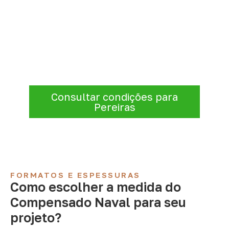
Compensado Naval para seu
projeto: consulte as opções
Consulte opções de
Compensado Naval
conforme a finalidade do projeto. Nossa
equipe comercial ajuda a organizar medidas,
volume e condições de atendimento para
sua região.
Consultar condições para
Pereiras
FORMATOS E ESPESSURAS
Como escolher a medida do
Compensado Naval para seu
projeto?