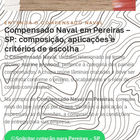
ENTENDA O COMPENSADO NAVAL
Compensado Naval em Pereiras –
SP: composição, aplicações e
critérios de escolha
O
Compensado Naval
, também relacionado ao termo
técnico
marine plywood
, pertence à categoria dos painéis
compensados. A chapa reúne lâminas cruzadas e deve ser
escolhida conforme o projeto, o acabamento e o nível de
contato com umidade.
Na compra de
Compensado Naval em Pereiras
, compare
mais do que o preço por chapa. Verifique a aplicação, a
espessura, as dimensões, a composição e as condições
de entrega para sua empresa.
Solicitar cotação para Pereiras – SP