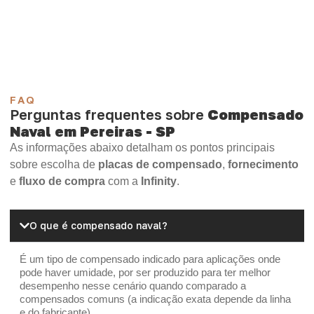
Madeirite Resinado Cola Branca
OSB Tapume
OSB Home Plus
OSB Induplac
FAQ
Perguntas frequentes sobre
Compensado
Naval em Pereiras - SP
As informações abaixo detalham os pontos principais
sobre escolha de
placas de compensado
,
fornecimento
e
fluxo de compra
com a
Infinity
.
O que é compensado naval?
É um tipo de compensado indicado para aplicações onde
pode haver umidade, por ser produzido para ter melhor
desempenho nesse cenário quando comparado a
compensados comuns (a indicação exata depende da linha
e do fabricante).