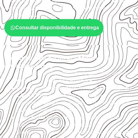
sujeitos à umidade. A escolha deve considerar a aplicação,
a espessura, o acabamento e as características
documentadas do painel.
Consultar disponibilidade e entrega
Cuidados com corte, acabamento e
armazenamento
Escolha a medida considerando aplicação, apoios,
montagem e especificação técnica.
Planeje o corte conforme os formatos
1,60 × 2,20 m e
1,60 × 2,50 m
, sujeitos à disponibilidade.
Considere acabamento e proteção das bordas após
qualquer corte ou usinagem.
Evite contato direto com o solo, chuva, umidade
acumulada e apoios desnivelados.
Valide com o responsável técnico qualquer uso que