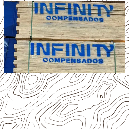
UTILIZAÇÃO E CUIDADOS DO PRODUTO
Quando considerar o Compensado
Naval para uma aplicação em
Pereiras?
O
Compensado Naval
pode ser considerado em projetos
de
marcenaria, indústria, transporte e revestimento