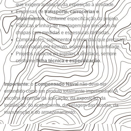
que exigem avaliação da exposição à umidade.
Empresas de
transporte, carrocerias e
implementos
, conforme especificação do projeto.
Fábricas e linhas de montagem que precisam de
chapas com medidas e espessuras definidas.
Compradores, suprimentos e revendas que precisam
cotar chapas por formato, espessura e quantidade.
Projetos náuticos ou sujeitos à umidade, sempre
conforme
ficha técnica e especificação
.
Importante:
o
Compensado Naval
não deve ser
entendido como um produto totalmente impermeável. A
escolha depende da aplicação, da exposição, da
instalação, do acabamento, da selagem das bordas, da
manutenção e do armazenamento.