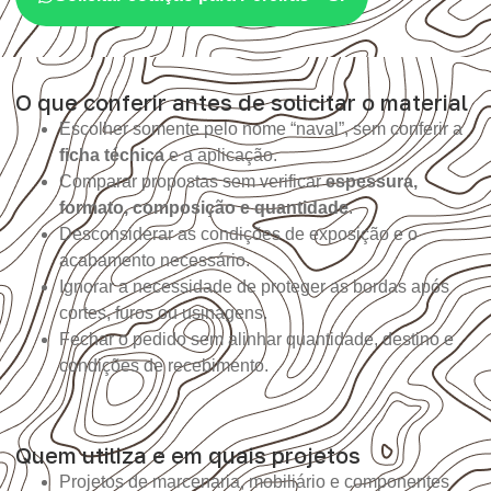
O que conferir antes de solicitar o material
Escolher somente pelo nome “naval”, sem conferir a
ficha técnica
e a aplicação.
Comparar propostas sem verificar
espessura,
formato, composição e quantidade
.
Desconsiderar as condições de exposição e o
acabamento necessário.
Ignorar a necessidade de proteger as bordas após
cortes, furos ou usinagens.
Fechar o pedido sem alinhar quantidade, destino e
condições de recebimento.
Quem utiliza e em quais projetos
Projetos de marcenaria, mobiliário e componentes