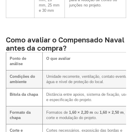
mm, 20
para a redução de cortes ou
mm, 25 mm
junções no projeto.
e 30 mm
Como avaliar o Compensado Naval
antes da compra?
Ponto de
O que avaliar
análise
Condições do
Umidade recorrente, ventilação, contato eventual
ambiente
água e nível de proteção do local.
Bitola da chapa
Distância entre apoios, sistema de fixação, uso p
e especificação do projeto.
Formato da
Formatos de
1,60 × 2,20 m
ou
1,60 × 2,50 m
, pl
chapa
corte e modulação do projeto.
Corte e
Cortes necessários, exposição das bordas e