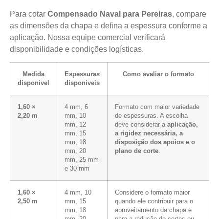
Para cotar
Compensado Naval para Pereiras
, compare
as dimensões da chapa e defina a espessura conforme a
aplicação. Nossa equipe comercial verificará
disponibilidade e condições logísticas.
Medida
Espessuras
Como avaliar o formato
disponível
disponíveis
1,60 ×
4 mm, 6
Formato com maior variedade
2,20 m
mm, 10
de espessuras. A escolha
mm, 12
deve considerar a
aplicação,
mm, 15
a rigidez necessária, a
mm, 18
disposição dos apoios e o
mm, 20
plano de corte
.
mm, 25 mm
e 30 mm
1,60 ×
4 mm, 10
Considere o formato maior
2,50 m
mm, 15
quando ele contribuir para o
mm, 18
aproveitamento da chapa e