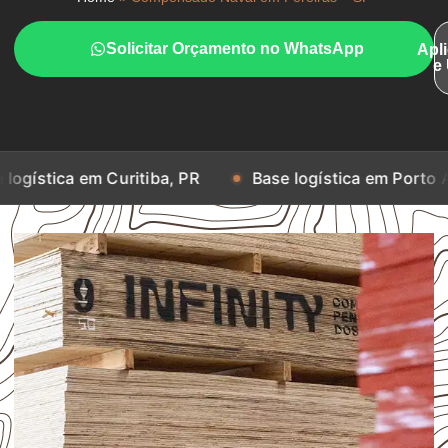
Solicitar Orçamento no WhatsApp
Apl
e
m Curitiba, PR
Base logística em Porto Alegre, RS