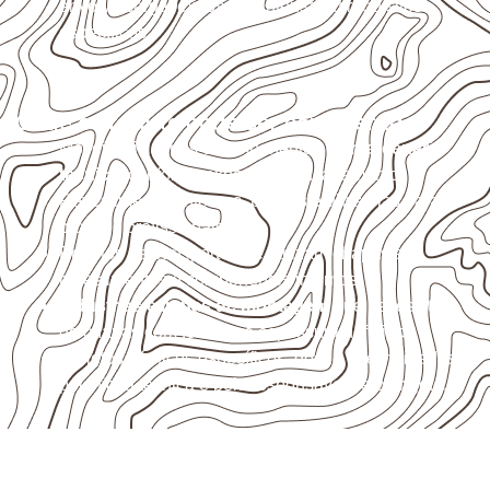
envolva carga, exposição intensa ou requisitos
específicos.
Onde o produto pode ser considerado
Móveis, divisórias e componentes de
marcenaria
técnica
, conforme exposição e acabamento.
Revestimentos internos, painéis e divisórias para
projetos profissionais.
Projetos de transporte que utilizam chapas em
revestimentos e componentes internos.
Indústrias e linhas de montagem
que necessitam
de chapas com formato e espessura definidos.
Projetos náuticos específicos, desde que validados
pela ficha técnica e pelo responsável pelo projeto.