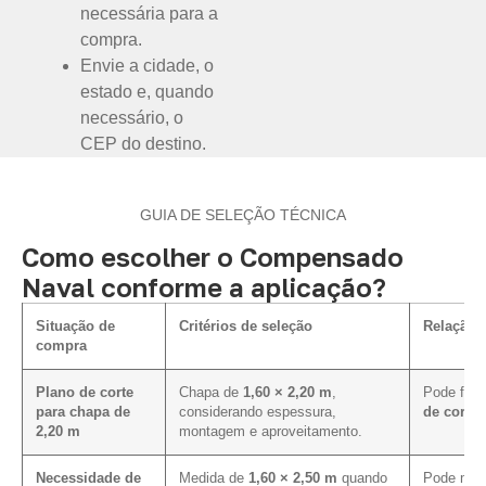
necessária para a
compra.
Envie a cidade, o
estado e, quando
necessário, o
CEP do destino.
GUIA DE SELEÇÃO TÉCNICA
Como escolher o Compensado
Naval conforme a aplicação?
Situação de
Critérios de seleção
Relação 
compra
Plano de corte
Chapa de
1,60 × 2,20 m
,
Pode faci
para chapa de
considerando espessura,
de corte 
2,20 m
montagem e aproveitamento.
Necessidade de
Medida de
1,60 × 2,50 m
quando
Pode melh