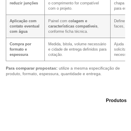
reduzir junções
o comprimento for compatível
chapa em 
com o projeto.
para essa
Aplicação com
Painel com
colagem e
Define os
contato eventual
características compatíveis
,
faces, co
com água
conforme ficha técnica.
Compra por
Medida, bitola, volume necessário
Ajuda a re
formato e
e cidade de entrega definidos para
solicitaçã
espessura
cotação.
necessári
Para comparar propostas:
utilize a mesma especificação de
produto, formato, espessura, quantidade e entrega.
Explore as alternativas em nosso portfólio de
Produtos
e identifique o tipo de chapa mais adequado para sua
aplicação.
Compensado Plastificado
Plastificado 2 Processos
Compensado Plywood
Madeirite Resinado Fenólico