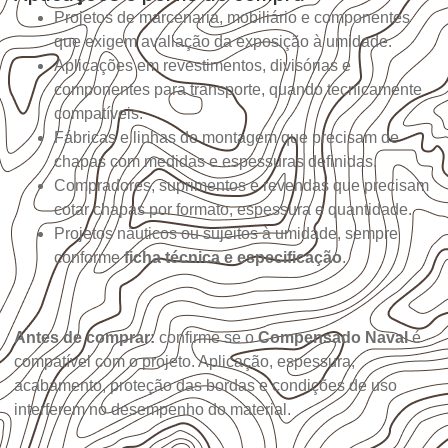
Projetos de marcenaria, mobiliário e componentes
que exigem avaliação da exposição à umidade.
Aplicações em revestimentos, divisórias e
componentes para transporte, quando tecnicamente
compatíveis.
Fábricas e linhas de montagem que precisam de
chapas com medidas e espessuras definidas.
Compradores, suprimentos e revendas que precisam
cotar chapas por formato, espessura e quantidade.
Projetos náuticos ou sujeitos à umidade, sempre
conforme
ficha técnica e especificação
.
Antes de comprar:
confirme se o
Compensado Naval
é
compatível com o projeto. Aplicação, espessura,
acabamento, proteção das bordas e condições de uso
interferem no desempenho do material.