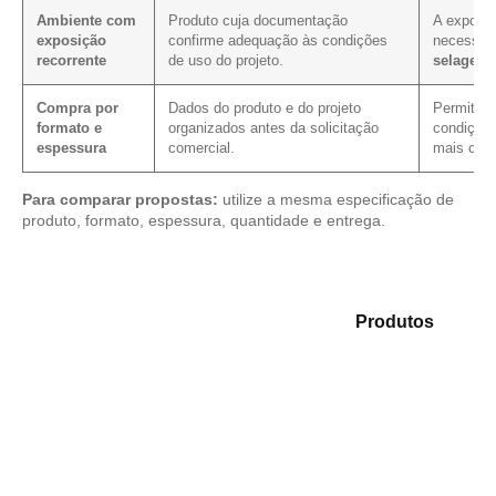
Ambiente com
Produto cuja documentação
A exposiç
exposição
confirme adequação às condições
necessid
recorrente
de uso do projeto.
selagem
Compra por
Dados do produto e do projeto
Permite ve
formato e
organizados antes da solicitação
condição 
espessura
comercial.
mais clar
Para comparar propostas:
utilize a mesma especificação de
produto, formato, espessura, quantidade e entrega.
Analise as opções em nosso mix de
Produtos
e
encontre o produto mais indicado para sua aplicação.
Compensado Plastificado
Plastificado 2 Processos
Compensado Plywood
Madeirite Resinado Fenólico
Madeirite Resinado Cola Branca
OSB Tapume
OSB Home Plus
OSB Induplac