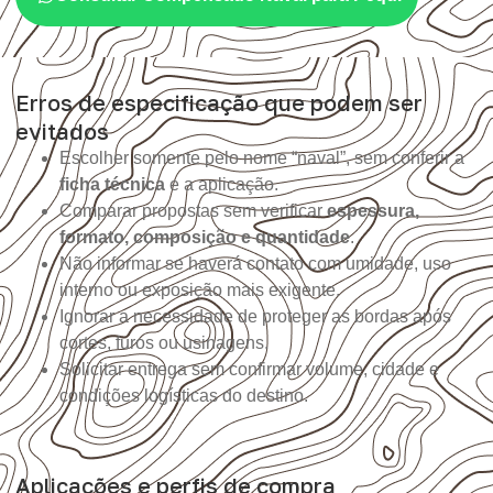
Erros de especificação que podem ser
evitados
Escolher somente pelo nome “naval”, sem conferir a
ficha técnica
e a aplicação.
Comparar propostas sem verificar
espessura,
formato, composição e quantidade
.
Não informar se haverá contato com umidade, uso
interno ou exposição mais exigente.
Ignorar a necessidade de proteger as bordas após
cortes, furos ou usinagens.
Solicitar entrega sem confirmar volume, cidade e
condições logísticas do destino.
Aplicações e perfis de compra