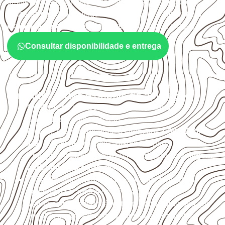
ambiente, da finalidade e da especificação do projeto.
Antes da cotação, verifique a
espessura, o formato, a
exposição e o acabamento
previstos para a chapa.
Consultar disponibilidade e entrega
Cuidados antes e depois da aplicação
Confirme se a
espessura e o formato
são
compatíveis com o projeto.
Planeje o corte conforme os formatos
1,60 × 2,20 m e
1,60 × 2,50 m
, sujeitos à disponibilidade.
Proteja cortes, furos e extremidades com a
selagem
indicada para o projeto
.
Evite contato direto com o solo, chuva, umidade
acumulada e apoios desnivelados.
Valide com o responsável técnico qualquer uso que
envolva carga, exposição intensa ou requisitos