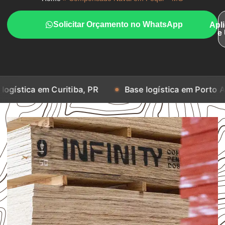
Solicitar Orçamento no WhatsApp
Apl
e
 Curitiba, PR
Base logística em Porto Alegre, RS