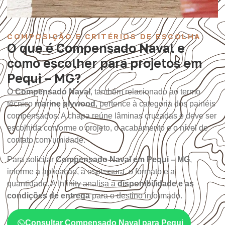
COMPOSIÇÃO E CRITÉRIOS DE ESCOLHA
O que é Compensado Naval e
como escolher para projetos em
Pequi – MG?
O
Compensado Naval
, também relacionado ao termo
técnico
marine plywood
, pertence à categoria dos painéis
compensados. A chapa reúne lâminas cruzadas e deve ser
escolhida conforme o projeto, o acabamento e o nível de
contato com umidade.
Para solicitar
Compensado Naval em Pequi – MG
,
informe a aplicação, a espessura, o formato e a
quantidade. A Infinity analisa a
disponibilidade e as
condições de entrega
para o destino informado.
Consultar Compensado Naval para Pequi