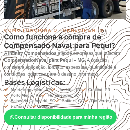
COMO FUNCIONA O FORNECIMENTO
Como funciona a compra de
Compensado Naval para Pequi?
A
Infinity Compensados
atende empresas que buscam
Compensado Naval para Pequi – MG
. A cotação
considera aplicação, formato, espessura, quantidade e
condições logísticas para o destino informado.
Bases Logísticas:
Matriz Mogi Mirim, SP
Londrina, PR
Curitiba, PR
Porto Alegre, RS
Florianópolis, SC
Balneário Camboriú, SC
Goiânia, GO
Rio Verde, GO
Palmas, TO
Cuiabá, MT
Consultar disponibilidade para minha região