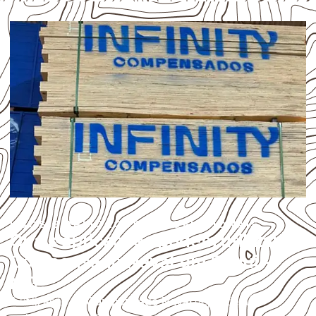
USOS E APLICAÇÕES PROFISSIONAIS
Quais aplicações podem utilizar
Compensado Naval em Pequi –
MG?
A utilização do
Compensado Naval
depende do