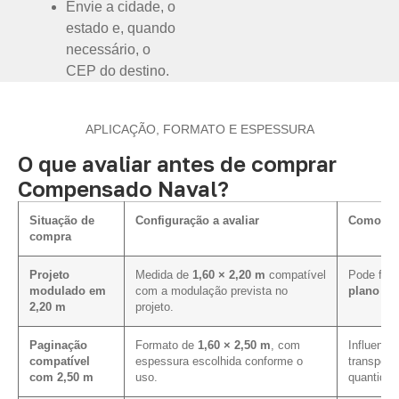
Envie a cidade, o
estado e, quando
necessário, o
CEP do destino.
APLICAÇÃO, FORMATO E ESPESSURA
O que avaliar antes de comprar
Compensado Naval?
Situação de
Configuração a avaliar
Como inf
compra
Projeto
Medida de
1,60 × 2,20 m
compatível
Pode faci
modulado em
com a modulação prevista no
plano de
2,20 m
projeto.
Paginação
Formato de
1,60 × 2,50 m
, com
Influencia
compatível
espessura escolhida conforme o
transport
com 2,50 m
uso.
quantidad