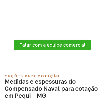
Consulte Compensado Naval
para Pequi – MG
A Infinity atende empresas que precisam de
Compensado Naval para marcenaria,
indústria, transporte e revestimentos
.
Disponibilidade, prazo e entrega são
confirmados após a análise da solicitação.
Falar com a equipe comercial
OPÇÕES PARA COTAÇÃO
Medidas e espessuras do
Compensado Naval para cotação
em Pequi – MG