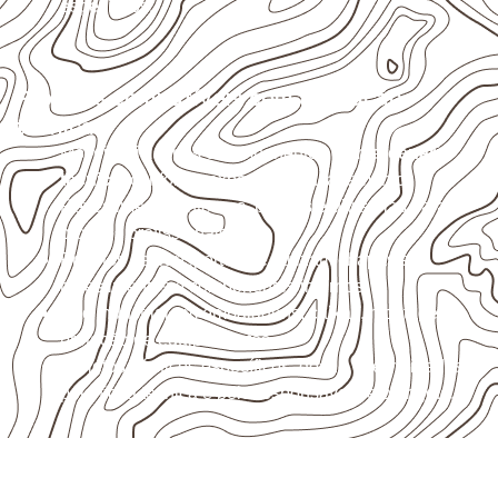
específicos.
Projetos compatíveis com avaliação
técnica
Móveis, divisórias e componentes de
marcenaria
técnica
, conforme exposição e acabamento.
Revestimentos internos, painéis e divisórias para
projetos profissionais.
Projetos de transporte que utilizam chapas em
revestimentos e componentes internos.
Uso industrial em embalagens, caixas, montagem e
proteção de equipamentos.
Projetos náuticos específicos, desde que validados
pela ficha técnica e pelo responsável pelo projeto.