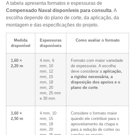
A tabela apresenta formatos e espessuras de
Compensado Naval disponíveis para consulta
. A
escolha depende do plano de corte, da aplicação, da
montagem e das especificações do projeto.
Medida
Espessuras
Como avaliar o formato
disponível
disponíveis
1,60 ×
4 mm, 6
Formato com maior variedade
2,20 m
mm, 10
de espessuras. A escolha
mm, 12
deve considerar a
aplicação,
mm, 15
a rigidez necessária, a
mm, 18
disposição dos apoios e o
mm, 20
plano de corte
.
mm, 25 mm
e 30 mm
1,60 ×
4 mm, 10
Considere o formato maior
2,50 m
mm, 15
quando ele contribuir para o
mm, 18
aproveitamento da chapa e
mm, 20
para a redução de cortes ou