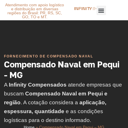
Atendimento com apoio logístico
e distribuição em diversas
regiões do Brasil: PR, RS, SC,
GO, TO e MT.
FORNECIMENTO DE COMPENSADO NAVAL
Compensado Naval em Pequi
- MG
A
Infinity Compensados
atende empresas que
buscam
Compensado Naval em Pequi e
região
. A cotação considera a
aplicação,
espessura, quantidade
e as condições
logísticas para o destino informado.
Home
»
Compensado Naval em Pequi – MG