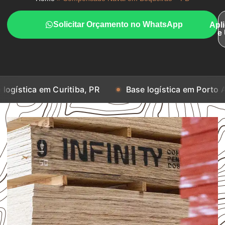
Solicitar Orçamento no WhatsApp
Apl
e
m Curitiba, PR
Base logística em Porto Alegre, RS