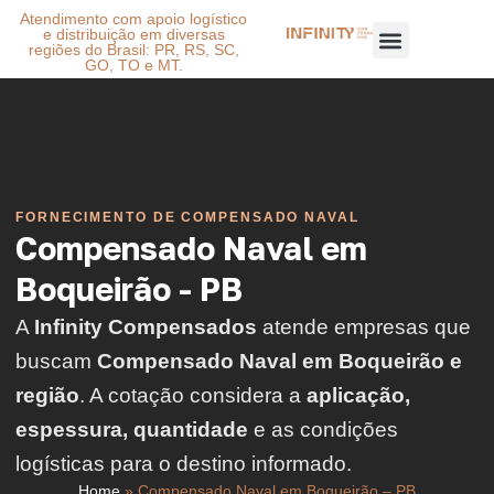
Atendimento com apoio logístico
e distribuição em diversas
regiões do Brasil: PR, RS, SC,
GO, TO e MT.
FORNECIMENTO DE COMPENSADO NAVAL
Compensado Naval em
Boqueirão - PB
A
Infinity Compensados
atende empresas que
buscam
Compensado Naval em Boqueirão e
região
. A cotação considera a
aplicação,
espessura, quantidade
e as condições
logísticas para o destino informado.
Home
»
Compensado Naval em Boqueirão – PB