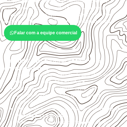
O
Compensado Naval
atende diferentes aplicações
profissionais, desde que suas características sejam
compatíveis com o projeto. A Infinity orienta a compra
conforme
aplicação, medida, quantidade e destino
.
Falar com a equipe comercial
Cuidados com corte, acabamento e
armazenamento
Escolha a medida considerando aplicação, apoios,
montagem e especificação técnica.
Organize o plano de corte de acordo com as
dimensões disponíveis e o aproveitamento
necessário.
Proteja cortes, furos e extremidades com a
selagem
indicada para o projeto
.
Armazene as chapas em local
coberto, seco,