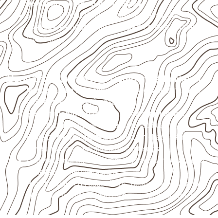
ventilado e com apoio nivelado
.
Consulte a ficha técnica antes de aplicações
externas, estruturais ou sujeitas a contato frequente
com água.
Usos profissionais do Compensado Naval
Marcenaria e fabricação de móveis
destinados a
ambientes sujeitos à umidade.
Revestimentos, paredes, pisos e divisórias
,
quando compatíveis com a ficha técnica.
Projetos de transporte que utilizam chapas em
revestimentos e componentes internos.
Uso industrial em embalagens, caixas, montagem e
proteção de equipamentos.
Projetos náuticos específicos, desde que validados
pela ficha técnica e pelo responsável pelo projeto.