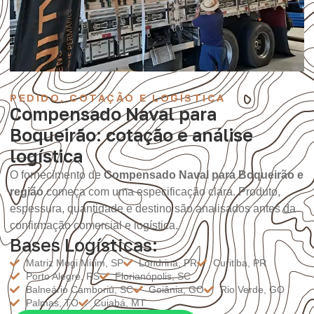
PEDIDO, COTAÇÃO E LOGÍSTICA
Compensado Naval para
Boqueirão: cotação e análise
logística
O fornecimento de
Compensado Naval para Boqueirão e
região
começa com uma especificação clara. Produto,
espessura, quantidade e destino são analisados antes da
confirmação comercial e logística.
Bases Logísticas:
Matriz Mogi Mirim, SP
Londrina, PR
Curitiba, PR
Porto Alegre, RS
Florianópolis, SC
Balneário Camboriú, SC
Goiânia, GO
Rio Verde, GO
Palmas, TO
Cuiabá, MT