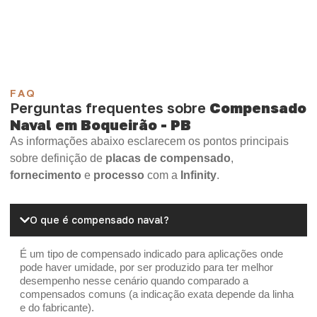
Madeirite Resinado Cola Branca
OSB Tapume
OSB Home Plus
OSB Induplac
FAQ
Perguntas frequentes sobre
Compensado
Naval em Boqueirão - PB
As informações abaixo esclarecem os pontos principais
sobre definição de
placas de compensado
,
fornecimento
e
processo
com a
Infinity
.
O que é compensado naval?
É um tipo de compensado indicado para aplicações onde
pode haver umidade, por ser produzido para ter melhor
desempenho nesse cenário quando comparado a
compensados comuns (a indicação exata depende da linha
e do fabricante).