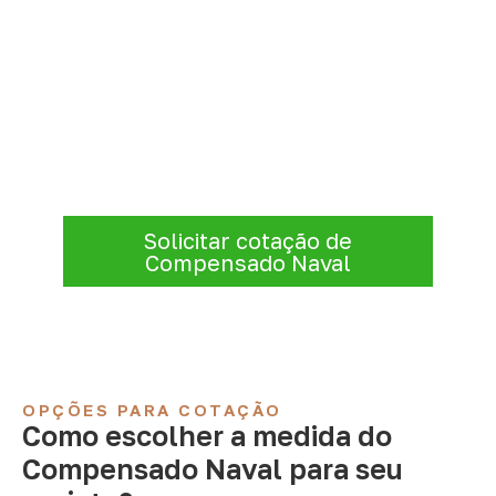
Solicite Compensado Naval
conforme sua aplicação
Para solicitar
Compensado Naval em
Boqueirão – PB
, envie os dados do projeto.
A cotação será analisada conforme
produto, quantidade e destino.
Solicitar cotação de
Compensado Naval
OPÇÕES PARA COTAÇÃO
Como escolher a medida do
Compensado Naval para seu