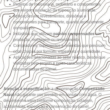
Projetos de marcenaria, mobiliário e componentes
que exigem avaliação da exposição à umidade.
Aplicações em revestimentos, divisórias e
componentes para transporte, quando tecnicamente
compatíveis.
Indústrias que utilizam
painéis compensados
em
produção, montagem ou revestimento.
Compradores, suprimentos e revendas que precisam
cotar chapas por formato, espessura e quantidade.
Aplicações relacionadas ao setor náutico, desde que
validadas pelo projeto e pelas características
documentadas do painel.
Atenção à especificação:
a denominação
Compensado
Naval
não garante uso irrestrito em contato com água. O
desempenho varia conforme composição, colagem,
acabamento, exposição e conservação do painel.