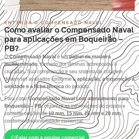
ENTENDA O COMPENSADO NAVAL
Como avaliar o Compensado Naval
para aplicações em Boqueirão –
PB?
O
Compensado Naval
é um
painel de madeira
multilaminado
, formado por lâminas sobrepostas e
cruzadas. Sua composição e seu sistema de colagem
devem ser avaliados conforme a
aplicação, a exposição à
umidade e a ficha técnica
do produto.
Para cotar
Compensado Naval com atendimento para
Boqueirão – PB
, organize as informações do projeto e
consulte opções de
10 mm, 15 mm, 18 mm e 20 mm
,
conforme disponibilidade comercial.
Falar com a equipe comercial