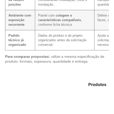
junções
instalação.
quantidade
Ambiente com
Painel com
colagem e
Define os 
exposição
características compatíveis
,
faces, cort
recorrente
conforme ficha técnica.
Pedido
Dados do produto e do projeto
Ajuda a red
técnico já
organizados antes da solicitação
solicitação
organizado
comercial.
necessário
Para comparar propostas:
utilize a mesma especificação de
produto, formato, espessura, quantidade e entrega.
Compare as opções em nosso catálogo de
Produtos
e
selecione o tipo de chapa mais indicado para sua
demanda.
Compensado Plastificado
Plastificado 2 Processos
Compensado Plywood
Madeirite Resinado Fenólico