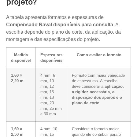
projeto?
A tabela apresenta formatos e espessuras de
Compensado Naval disponíveis para consulta
. A
escolha depende do plano de corte, da aplicação, da
montagem e das especificações do projeto.
Medida
Espessuras
Como avaliar o formato
disponível
disponíveis
1,60 ×
4 mm, 6
Formato com maior variedade
2,20 m
mm, 10
de espessuras. A escolha
mm, 12
deve considerar a
aplicação,
mm, 15
a rigidez necessária, a
mm, 18
disposição dos apoios e o
mm, 20
plano de corte
.
mm, 25 mm
e 30 mm
1,60 ×
4 mm, 10
Considere o formato maior
2,50 m
mm, 15
quando ele contribuir para o