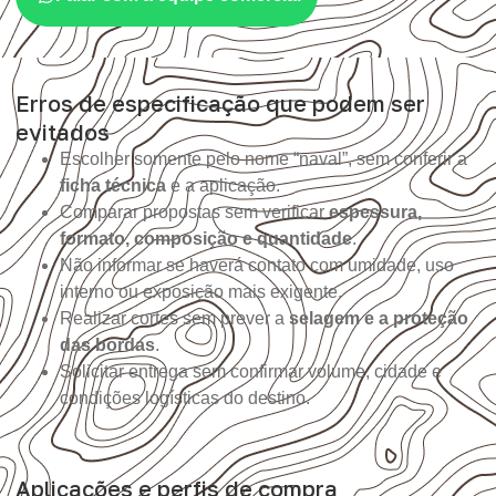
Erros de especificação que podem ser
evitados
Escolher somente pelo nome “naval”, sem conferir a
ficha técnica
e a aplicação.
Comparar propostas sem verificar
espessura,
formato, composição e quantidade
.
Não informar se haverá contato com umidade, uso
interno ou exposição mais exigente.
Realizar cortes sem prever a
selagem e a proteção
das bordas
.
Solicitar entrega sem confirmar volume, cidade e
condições logísticas do destino.
Aplicações e perfis de compra