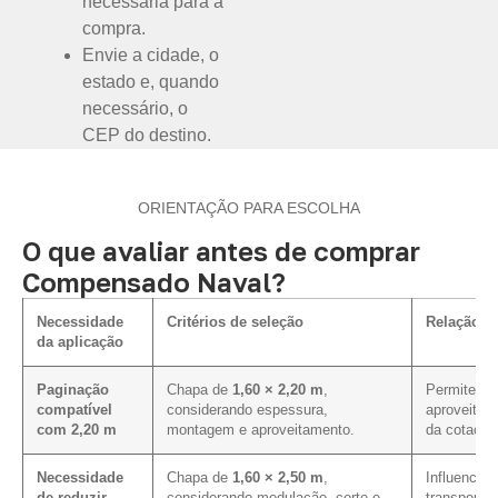
necessária para a
compra.
Envie a cidade, o
estado e, quando
necessário, o
CEP do destino.
ORIENTAÇÃO PARA ESCOLHA
O que avaliar antes de comprar
Compensado Naval?
Necessidade
Critérios de seleção
Relação c
da aplicação
Paginação
Chapa de
1,60 × 2,20 m
,
Permite ava
compatível
considerando espessura,
aproveitam
com 2,20 m
montagem e aproveitamento.
da cotação
Necessidade
Chapa de
1,60 × 2,50 m
,
Influencia 
de reduzir
considerando modulação, corte e
transporte