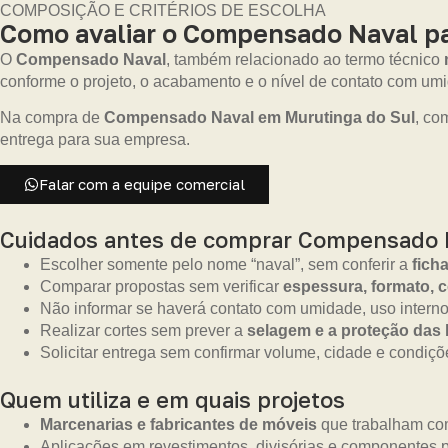
COMPOSIÇÃO E CRITÉRIOS DE ESCOLHA
Como avaliar o Compensado Naval pa
O
Compensado Naval
, também relacionado ao termo técnico
conforme o projeto, o acabamento e o nível de contato com um
Na compra de
Compensado Naval em Murutinga do Sul
, co
entrega para sua empresa.
Falar com a equipe comercial
Cuidados antes de comprar Compensado 
Escolher somente pelo nome “naval”, sem conferir a
fich
Comparar propostas sem verificar
espessura, formato, 
Não informar se haverá contato com umidade, uso interno
Realizar cortes sem prever a
selagem e a proteção das
Solicitar entrega sem confirmar volume, cidade e condiçõe
Quem utiliza e em quais projetos
Marcenarias e fabricantes de móveis
que trabalham com
Aplicações em revestimentos, divisórias e componentes p