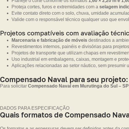
Planeje o corte conforme os formatos
1,60 × 2,20 m e 1,6
Proteja cortes, furos e extremidades com a
selagem indic
Evite contato direto com o solo, chuva, umidade acumula
Valide com o responsável técnico qualquer uso que envolv
Projetos compatíveis com avaliação técni
Marcenaria e fabricação de móveis
destinados a ambien
Revestimentos internos, painéis e divisórias para projetos
Projetos de transporte que utilizam chapas em revestime
Uso industrial em embalagens, caixas, montagem e prot
Aplicações relacionadas ao setor náutico, sem presumir 
Compensado Naval para seu projeto:
Para solicitar
Compensado Naval em Murutinga do Sul – SP
DADOS PARA ESPECIFICAÇÃO
Quais formatos de Compensado Naval
Os formatos e as espessuras devem ser definidos antes da com