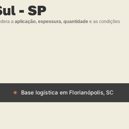
ul - SP
idera a
aplicação, espessura, quantidade
e as condições
ase logística em Florianópolis, SC
Base l