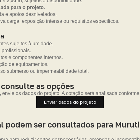
0 × 2,50 m
, sujeitos à disponibilidade.
ada para o projeto
.
da e apoios desnivelados.
a carga, exposição intensa ou requisitos específicos.
ca
tes sujeitos à umidade.
 profissionais.
ntos e componentes internos.
eção de equipamentos.
uso submerso ou impermeabilidade total.
 consulte as opções
, envie os dados do projeto. A cotação será analisada conforme
Enviar dados do projeto
 podem ser consultados para Muruti
pra para reduzir cortes desnecessários, emendas e incompatib