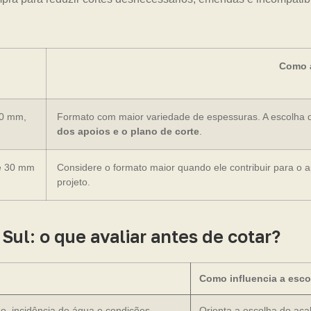
Como a
20 mm,
Formato com maior variedade de espessuras. A escolha 
dos apoios e o plano de corte
.
e 30 mm
Considere o formato maior quando ele contribuir para o 
projeto.
l: o que avaliar antes de cotar?
Como influencia a esco
ão, incidência de água e condições
Orienta a escolha do aca