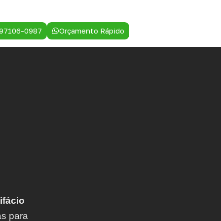
 97106-0987
Orçamento Rápido
fácio
as para