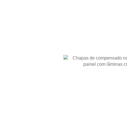
AVAL
 o
 para uma
 Bonifácio?
o em projetos de
marcenaria,
os à umidade. A escolha deve