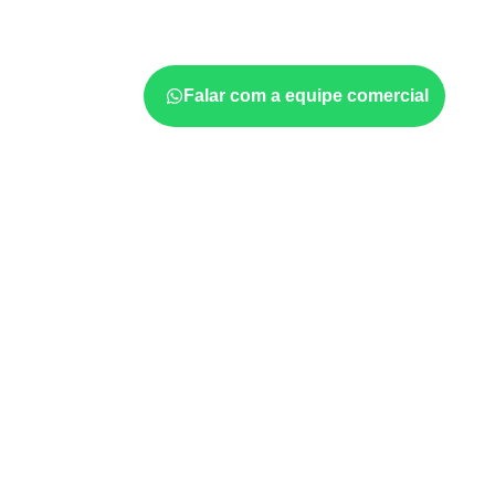
considerar a aplicação, a espessura, o acaba
documentadas do painel.
Falar com a equipe comercial
Onde o produto pode ser 
Móveis, divisórias e componentes de
m
exposição e acabamento.
Revestimentos, paredes, pisos e div
com a ficha técnica.
Aplicações em
carrocerias, implemen