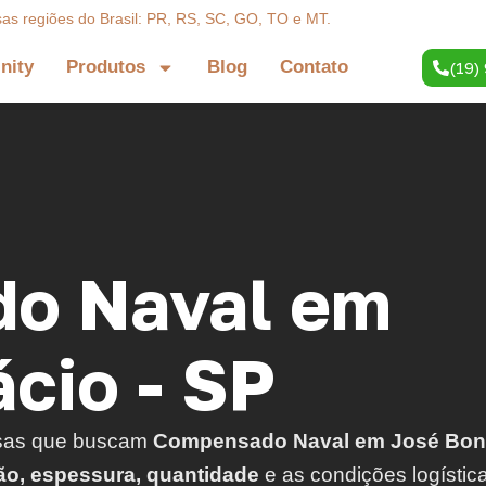
sas regiões do Brasil: PR, RS, SC, GO, TO e MT.
inity
Produtos
Blog
Contato
(19)
o Naval em
cio - SP
sas que buscam
Compensado Naval em José Boni
ão, espessura, quantidade
e as condições logístic