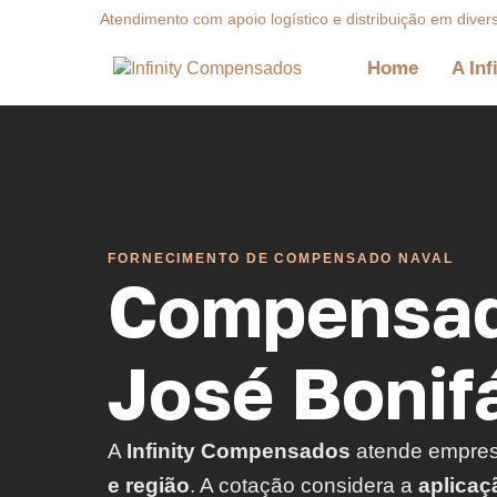
Atendimento com apoio logístico e distribuição em diver
Home
A Inf
FORNECIMENTO DE COMPENSADO NAVAL
Compensad
José Bonifá
A
Infinity Compensados
atende empre
e região
. A cotação considera a
aplicaç