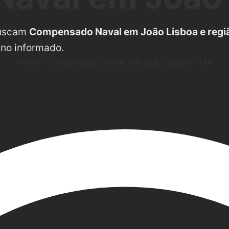
buscam
Compensado Naval em João Lisboa e regi
ino informado.
Home
»
Compensado Naval em João Lisboa – MA