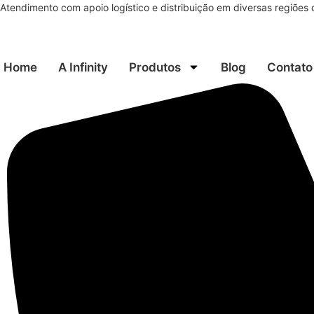
Ir
Atendimento com apoio logístico e distribuição em diversas regiões 
para
o
conteúdo
Home
A Infinity
Produtos
Blog
Contato