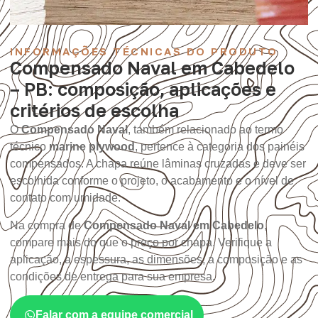
INFORMAÇÕES TÉCNICAS DO PRODUTO
Compensado Naval em Cabedelo
– PB: composição, aplicações e
critérios de escolha
O
Compensado Naval
, também relacionado ao termo
técnico
marine plywood
, pertence à categoria dos painéis
compensados. A chapa reúne lâminas cruzadas e deve ser
escolhida conforme o projeto, o acabamento e o nível de
contato com umidade.
Na compra de
Compensado Naval em Cabedelo
,
compare mais do que o preço por chapa. Verifique a
aplicação, a espessura, as dimensões, a composição e as
condições de entrega para sua empresa.
Falar com a equipe comercial