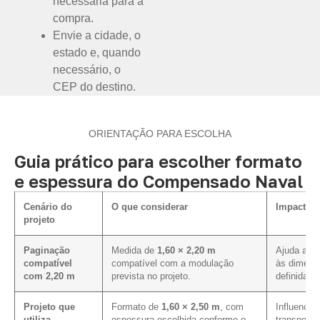
necessária para a
compra.
Envie a cidade, o
estado e, quando
necessário, o
CEP do destino.
ORIENTAÇÃO PARA ESCOLHA
Guia prático para escolher formato
e espessura do Compensado Naval
Cenário do
O que considerar
Impacto n
projeto
Paginação
Medida de
1,60 × 2,20 m
Ajuda a al
compatível
compatível com a modulação
às dimens
com 2,20 m
prevista no projeto.
definidas.
Projeto que
Formato de
1,60 × 2,50 m
, com
Influencia 
utiliza
espessura escolhida conforme o
transporte