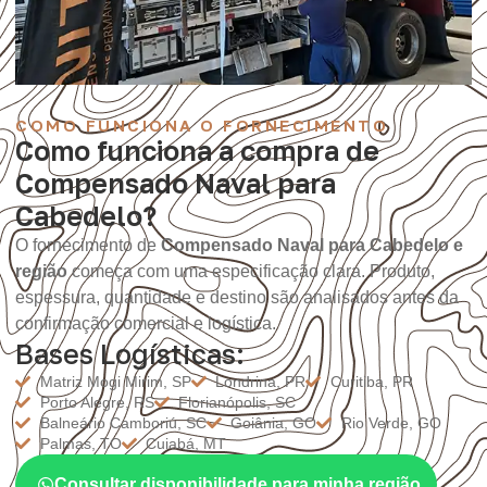
COMO FUNCIONA O FORNECIMENTO
Como funciona a compra de
Compensado Naval para
Cabedelo?
O fornecimento de
Compensado Naval para Cabedelo e
região
começa com uma especificação clara. Produto,
espessura, quantidade e destino são analisados antes da
confirmação comercial e logística.
Bases Logísticas:
Matriz Mogi Mirim, SP
Londrina, PR
Curitiba, PR
Porto Alegre, RS
Florianópolis, SC
Balneário Camboriú, SC
Goiânia, GO
Rio Verde, GO
Palmas, TO
Cuiabá, MT
Consultar disponibilidade para minha região