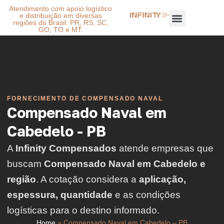
Atendimento com apoio logístico
e distribuição em diversas
regiões do Brasil: PR, RS, SC,
GO, TO e MT.
FORNECIMENTO DE COMPENSADO NAVAL
Compensado Naval em
Cabedelo - PB
A
Infinity Compensados
atende empresas que
buscam
Compensado Naval em Cabedelo e
região
. A cotação considera a
aplicação,
espessura, quantidade
e as condições
logísticas para o destino informado.
Home
»
Compensado Naval em Cabedelo – PB