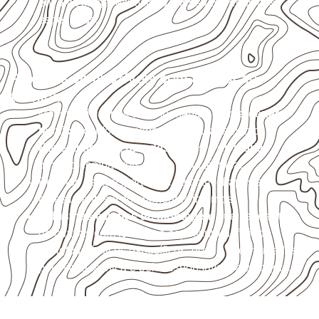
envolva carga, exposição intensa ou requisitos
específicos.
Projetos compatíveis com avaliação
técnica
Móveis, divisórias e componentes de
marcenaria
técnica
, conforme exposição e acabamento.
Revestimentos, paredes, pisos e divisórias
,
quando compatíveis com a ficha técnica.
Projetos de transporte que utilizam chapas em
revestimentos e componentes internos.
Indústrias e linhas de montagem
que necessitam
de chapas com formato e espessura definidos.
Projetos náuticos específicos, desde que validados
pela ficha técnica e pelo responsável pelo projeto.