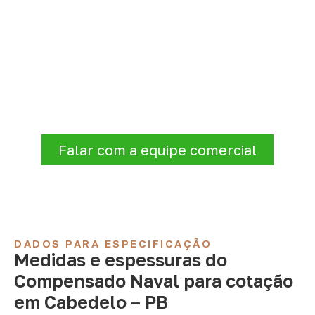
Solicite Compensado Naval
conforme sua aplicação
Consulte opções de
Compensado Naval
conforme a finalidade do projeto. Nossa
equipe comercial ajuda a organizar medidas,
volume e condições de atendimento para
sua região.
Falar com a equipe comercial
DADOS PARA ESPECIFICAÇÃO
Medidas e espessuras do
Compensado Naval para cotação
em Cabedelo – PB