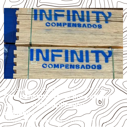
APLICAÇÕES DO COMPENSADO NAVAL
Compensado Naval para empresas
de Cabedelo: aplicações e
cuidados
O
Compensado Naval
pode ser considerado em projetos