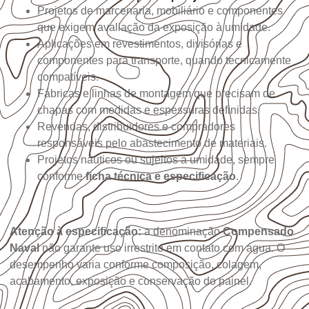
Projetos de marcenaria, mobiliário e componentes
que exigem avaliação da exposição à umidade.
Aplicações em revestimentos, divisórias e
componentes para transporte, quando tecnicamente
compatíveis.
Fábricas e linhas de montagem que precisam de
chapas com medidas e espessuras definidas.
Revendas, distribuidores e compradores
responsáveis pelo abastecimento de materiais.
Projetos náuticos ou sujeitos à umidade, sempre
conforme
ficha técnica e especificação
.
Atenção à especificação:
a denominação
Compensado
Naval
não garante uso irrestrito em contato com água. O
desempenho varia conforme composição, colagem,
acabamento, exposição e conservação do painel.