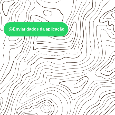
de
marcenaria, indústria, transporte e revestimento
sujeitos à umidade. A escolha deve considerar a aplicação,
a espessura, o acabamento e as características
documentadas do painel.
Enviar dados da aplicação
Cuidados antes e depois da aplicação
Confirme se a
espessura e o formato
são
compatíveis com o projeto.
Planeje o corte conforme os formatos
1,60 × 2,20 m e
1,60 × 2,50 m
, sujeitos à disponibilidade.
Proteja cortes, furos e extremidades com a
selagem
indicada para o projeto
.
Armazene as chapas em local
coberto, seco,
ventilado e com apoio nivelado
.
Valide com o responsável técnico qualquer uso que