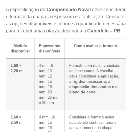
A especificação do
Compensado Naval
deve considerar
o formato da chapa, a espessura e a aplicação. Consulte
as opções disponíveis e informe a quantidade necessária
para receber uma cotação destinada a
Cabedelo – PB
.
Medida
Espessuras
Como avaliar o formato
disponível
disponíveis
1,60 ×
4 mm, 6
Formato com maior variedade
2,20 m
mm, 10
de espessuras. A escolha
mm, 12
deve considerar a
aplicação,
mm, 15
a rigidez necessária, a
mm, 18
disposição dos apoios e o
mm, 20
plano de corte
.
mm, 25 mm
e 30 mm
1,60 ×
4 mm, 10
Considere o formato maior
2,50 m
mm, 15
quando ele contribuir para o
mm, 18
aproveitamento da chapa e