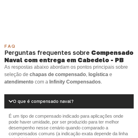
Compensado Plywood
Madeirite Resinado Fenólico
Madeirite Resinado Cola Branca
OSB Tapume
OSB Home Plus
OSB Induplac
FAQ
Perguntas frequentes sobre
Compensado
Naval com entrega em Cabedelo - PB
As respostas abaixo abordam os pontos principais sobre
seleção de
chapas de compensado
,
logística
e
atendimento
com a
Infinity Compensados
.
O que é compensado naval?
É um tipo de compensado indicado para aplicações onde
pode haver umidade, por ser produzido para ter melhor
desempenho nesse cenário quando comparado a
compensados comuns (a indicação exata depende da linha