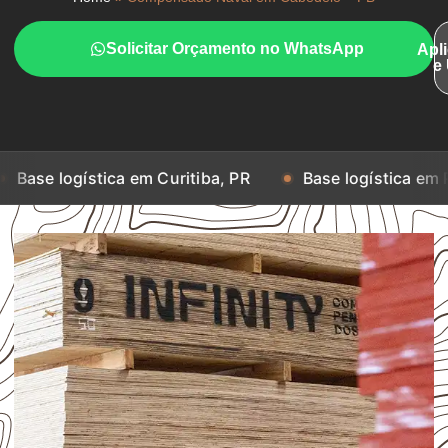
Solicitar Orçamento no WhatsApp
Apl
e
stica em Curitiba, PR
Base logística em Porto Alegre