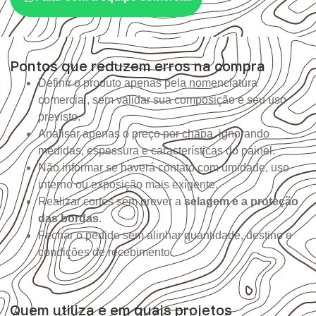
Pontos que reduzem erros na compra
Definir o produto apenas pela nomenclatura
comercial, sem validar sua composição e seu uso
previsto.
Analisar apenas o preço por chapa, ignorando
medidas, espessura e características do painel.
Não informar se haverá contato com umidade, uso
interno ou exposição mais exigente.
Realizar cortes sem prever a
selagem e a proteção
das bordas
.
Fechar o pedido sem alinhar quantidade, destino e
condições de recebimento.
Quem utiliza e em quais projetos