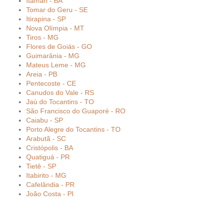
Itamari - BA
Tomar do Geru - SE
Itirapina - SP
Nova Olímpia - MT
Tiros - MG
Flores de Goiás - GO
Guimarânia - MG
Mateus Leme - MG
Areia - PB
Pentecoste - CE
Canudos do Vale - RS
Jaú do Tocantins - TO
São Francisco do Guaporé - RO
Caiabu - SP
Porto Alegre do Tocantins - TO
Arabutã - SC
Cristópolis - BA
Quatiguá - PR
Tietê - SP
Itabirito - MG
Cafelândia - PR
João Costa - PI