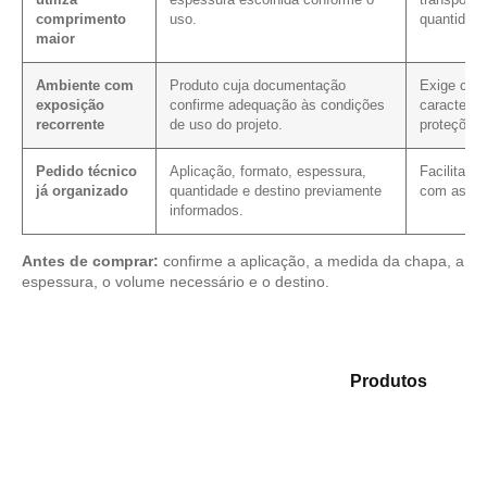
comprimento
uso.
quantidade
maior
Ambiente com
Produto cuja documentação
Exige con
exposição
confirme adequação às condições
caracterís
recorrente
de uso do projeto.
proteções
Pedido técnico
Aplicação, formato, espessura,
Facilita a
já organizado
quantidade e destino previamente
com as me
informados.
Antes de comprar:
confirme a aplicação, a medida da chapa, a
espessura, o volume necessário e o destino.
Explore as opções em nosso mix de
Produtos
e
identifique o produto mais adequado para sua
demanda.
Compensado Plastificado
Plastificado 2 Processos