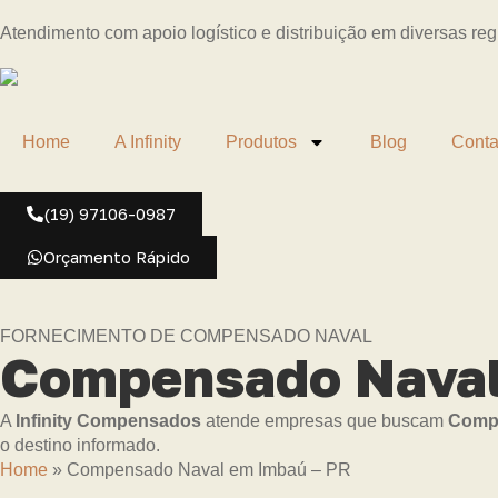
Atendimento com apoio logístico e distribuição em diversas re
Home
A Infinity
Produtos
Blog
Conta
(19) 97106-0987
Orçamento Rápido
FORNECIMENTO DE COMPENSADO NAVAL
Compensado Naval
A
Infinity Compensados
atende empresas que buscam
Compe
o destino informado.
Home
»
Compensado Naval em Imbaú – PR