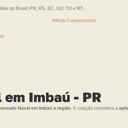
giões do Brasil: PR, RS, SC, GO, TO e MT.
to
 em Imbaú - PR
nsado Naval em Imbaú e região
. A cotação considera a
apli