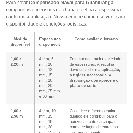
Para cotar
Compensado Naval para Guamiranga
,
compare as dimensões da chapa e defina a espessura
conforme a aplicação. Nossa equipe comercial verificará
disponibilidade e condições logísticas.
Medida
Espessuras
Como avaliar o formato
disponível
disponíveis
1,60 ×
4 mm, 6
Formato com maior variedade
2,20 m
mm, 10
de espessuras. A escolha
mm, 12
deve considerar a
aplicação,
mm, 15
a rigidez necessária, a
mm, 18
disposição dos apoios e o
mm, 20
plano de corte
.
mm, 25 mm
e 30 mm
1,60 ×
4 mm, 10
Considere o formato maior
2,50 m
mm, 15
quando ele contribuir para o
mm, 18
aproveitamento da chapa e
mm, 20
para a redução de cortes ou
mm, 25 mm
junções no projeto.