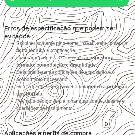
Erros de especificação que podem ser
evitados
Escolher somente pelo nome “naval”, sem conferir a
ficha técnica
e a aplicação.
Comparar propostas sem verificar
espessura,
formato, composição e quantidade
.
Desconsiderar as condições de exposição e o
acabamento necessário.
Realizar cortes sem prever a
selagem e a proteção
das bordas
.
Fechar o pedido sem alinhar quantidade, destino e
condições de recebimento.
Aplicações e perfis de compra