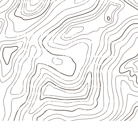
envolva carga, exposição intensa ou requisitos
específicos.
Aplicações relacionadas
Marcenaria e fabricação de móveis
destinados a
ambientes sujeitos à umidade.
Revestimentos, paredes, pisos e divisórias
,
quando compatíveis com a ficha técnica.
Projetos de transporte que utilizam chapas em
revestimentos e componentes internos.
Uso industrial em embalagens, caixas, montagem e
proteção de equipamentos.
Aplicações relacionadas ao setor náutico, sem
presumir uso submerso ou impermeabilidade total.