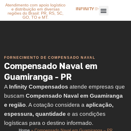
Atendimento com apoio logístico
e distribuição em diversas
regiões do Brasil: PR, RS, SC,
GO, TO e MT.
FORNECIMENTO DE COMPENSADO NAVAL
Compensado Naval em
Guamiranga - PR
A
Infinity Compensados
atende empresas que
buscam
Compensado Naval em Guamiranga
e região
. A cotação considera a
aplicação,
espessura, quantidade
e as condições
logísticas para o destino informado.
Home
»
Compensado Naval em Guamiranga – PR