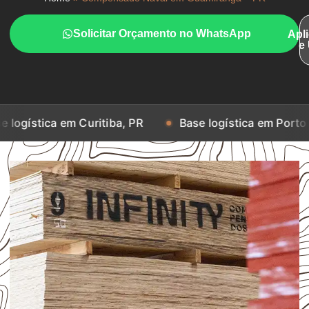
Solicitar Orçamento no WhatsApp
Apl
e
em Curitiba, PR
Base logística em Porto Alegre, RS