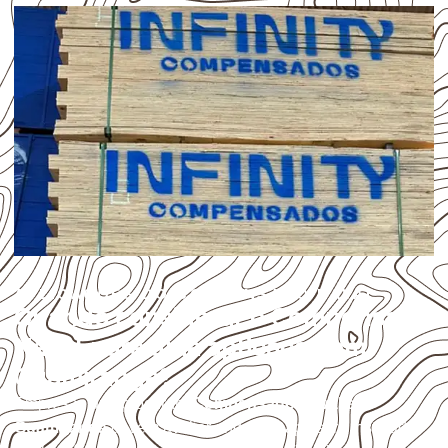
APLICAÇÕES DO COMPENSADO NAVAL
Quando considerar o Compensado
Naval para uma aplicação em
Guamiranga?
Empresas que procuram
Compensado Naval em
Guamiranga
devem avaliar onde a chapa será instalada,