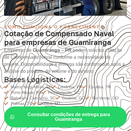
COMO FUNCIONA O FORNECIMENTO
Cotação de Compensado Naval
para empresas de Guamiranga
Empresas de
Guamiranga – PR
podem solicitar cotação
de Compensado Naval conforme a necessidade do
projeto. Disponibilidade e entrega são confirmadas após a
análise do produto, do volume e do destino.
Bases Logísticas:
Matriz Mogi Mirim, SP
Londrina, PR
Curitiba, PR
Porto Alegre, RS
Florianópolis, SC
Balneário Camboriú, SC
Goiânia, GO
Rio Verde, GO
Palmas, TO
Cuiabá, MT
Consultar condições de entrega para
Guamiranga