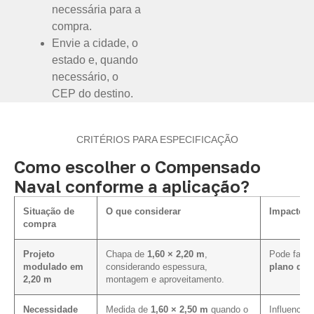
necessária para a
compra.
Envie a cidade, o
estado e, quando
necessário, o
CEP do destino.
CRITÉRIOS PARA ESPECIFICAÇÃO
Como escolher o Compensado
Naval conforme a aplicação?
Situação de
O que considerar
Impacto n
compra
Projeto
Chapa de
1,60 × 2,20 m
,
Pode facili
modulado em
considerando espessura,
plano de 
2,20 m
montagem e aproveitamento.
Necessidade
Medida de
1,60 × 2,50 m
quando o
Influencia 