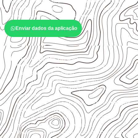
qual será o contato com umidade e quais cuidados de
acabamento serão necessários. Espessura, formato e
quantidade também interferem na compra.
Enviar dados da aplicação
Critérios técnicos de uso
Confirme se a
espessura e o formato
são
compatíveis com o projeto.
Organize o plano de corte de acordo com as
dimensões disponíveis e o aproveitamento
necessário.
Proteja cortes, furos e extremidades com a
selagem
indicada para o projeto
.
Evite contato direto com o solo, chuva, umidade
acumulada e apoios desnivelados.
Valide com o responsável técnico qualquer uso que