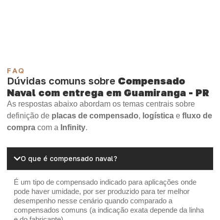
Madeirite Resinado Cola Branca
OSB Tapume
OSB Home Plus
OSB Induplac
FAQ
Dúvidas comuns sobre
Compensado
Naval com entrega em Guamiranga - PR
As respostas abaixo abordam os temas centrais sobre
definição de
placas de compensado
,
logística
e
fluxo de
compra
com a
Infinity
.
O que é compensado naval?
É um tipo de compensado indicado para aplicações onde
pode haver umidade, por ser produzido para ter melhor
desempenho nesse cenário quando comparado a
compensados comuns (a indicação exata depende da linha
e do fabricante).