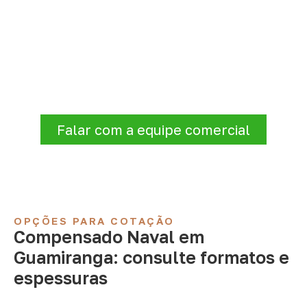
Compensado Naval para seu
projeto: consulte as opções
Informe a
aplicação, a espessura, a
quantidade e a cidade de entrega
. A
Infinity verificará a disponibilidade e as
condições comerciais e logísticas para sua
demanda.
Falar com a equipe comercial
OPÇÕES PARA COTAÇÃO
Compensado Naval em
Guamiranga: consulte formatos e
espessuras