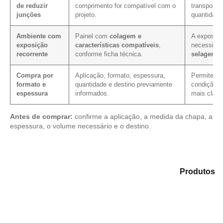
de reduzir
comprimento for compatível com o
transporte
junções
projeto.
quantidade
Ambiente com
Painel com
colagem e
A exposiçã
exposição
características compatíveis
,
necessida
recorrente
conforme ficha técnica.
selagem 
Compra por
Aplicação, formato, espessura,
Permite ver
formato e
quantidade e destino previamente
condição c
espessura
informados.
mais clare
Antes de comprar:
confirme a aplicação, a medida da chapa, a
espessura, o volume necessário e o destino.
Analise as alternativas em nosso portfólio de
Produtos
e encontre o tipo de chapa mais adequado para sua
aplicação.
Compensado Plastificado
Plastificado 2 Processos
Compensado Plywood
Madeirite Resinado Fenólico