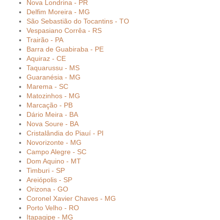
Nova Londrina - PR
Delfim Moreira - MG
São Sebastião do Tocantins - TO
Vespasiano Corrêa - RS
Trairão - PA
Barra de Guabiraba - PE
Aquiraz - CE
Taquarussu - MS
Guaranésia - MG
Marema - SC
Matozinhos - MG
Marcação - PB
Dário Meira - BA
Nova Soure - BA
Cristalândia do Piauí - PI
Novorizonte - MG
Campo Alegre - SC
Dom Aquino - MT
Timburi - SP
Areiópolis - SP
Orizona - GO
Coronel Xavier Chaves - MG
Porto Velho - RO
Itapagipe - MG