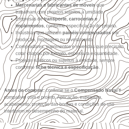
Marcenarias e fabricantes de móveis
que
trabalham com projetos sujeitos à umidade.
Empresas de
transporte, carrocerias e
implementos
, conforme especificação do projeto.
Indústrias que utilizam
painéis compensados
em
produção, montagem ou revestimento.
Compradores, suprimentos e revendas que precisam
cotar chapas por formato, espessura e quantidade.
Projetos náuticos ou sujeitos à umidade, sempre
conforme
ficha técnica e especificação
.
Antes de comprar:
confirme se o
Compensado Naval
é
compatível com o projeto. Aplicação, espessura,
acabamento, proteção das bordas e condições de uso
interferem no desempenho do material.