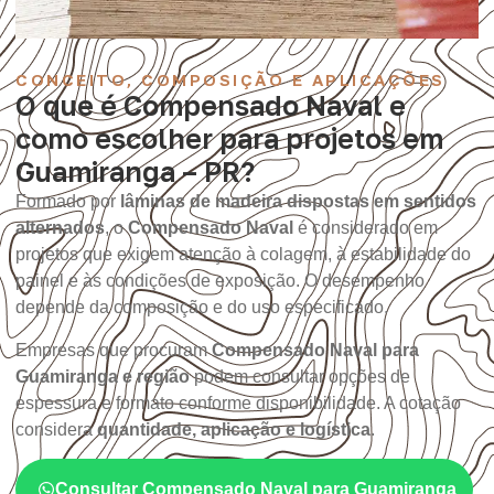
CONCEITO, COMPOSIÇÃO E APLICAÇÕES
O que é Compensado Naval e
como escolher para projetos em
Guamiranga – PR?
Formado por
lâminas de madeira dispostas em sentidos
alternados
, o
Compensado Naval
é considerado em
projetos que exigem atenção à colagem, à estabilidade do
painel e às condições de exposição. O desempenho
depende da composição e do uso especificado.
Empresas que procuram
Compensado Naval para
Guamiranga e região
podem consultar opções de
espessura e formato conforme disponibilidade. A cotação
considera
quantidade, aplicação e logística
.
Consultar Compensado Naval para Guamiranga