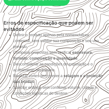
Erros de especificação que podem ser
evitados
Definir o produto apenas pela nomenclatura
comercial, sem validar sua composição e seu uso
previsto.
Comparar propostas sem verificar
espessura,
formato, composição e quantidade
.
Desconsiderar as condições de exposição e o
acabamento necessário.
Realizar cortes sem prever a
selagem e a proteção
das bordas
.
Solicitar entrega sem confirmar volume, cidade e
condições logísticas do destino.