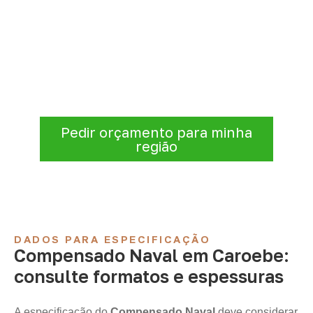
Compensado Naval para seu
projeto: consulte as opções
A Infinity atende empresas que precisam de
Compensado Naval para marcenaria,
indústria, transporte e revestimentos
.
Disponibilidade, prazo e entrega são
confirmados após a análise da solicitação.
Pedir orçamento para minha
região
DADOS PARA ESPECIFICAÇÃO
Compensado Naval em Caroebe:
consulte formatos e espessuras
A especificação do
Compensado Naval
deve considerar