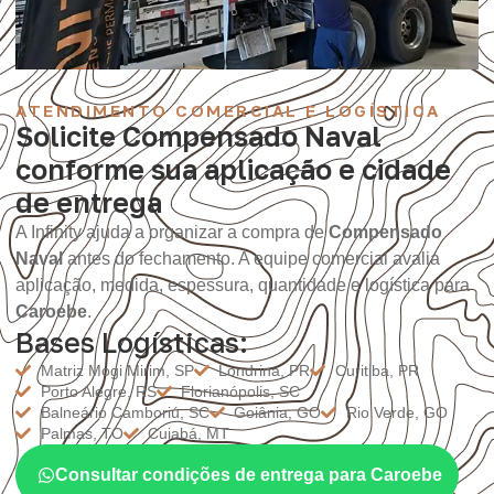
ATENDIMENTO COMERCIAL E LOGÍSTICA
Solicite Compensado Naval
conforme sua aplicação e cidade
de entrega
A Infinity ajuda a organizar a compra de
Compensado
Naval
antes do fechamento. A equipe comercial avalia
aplicação, medida, espessura, quantidade e logística para
Caroebe
.
Bases Logísticas:
Matriz Mogi Mirim, SP
Londrina, PR
Curitiba, PR
Porto Alegre, RS
Florianópolis, SC
Balneário Camboriú, SC
Goiânia, GO
Rio Verde, GO
Palmas, TO
Cuiabá, MT
Consultar condições de entrega para Caroebe