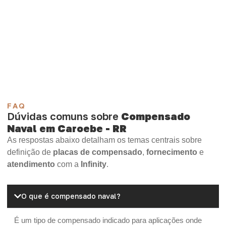
necessidade.
Compensado Plastificado
Plastificado 2 Processos
Compensado Plywood
Madeirite Resinado Fenólico
Madeirite Resinado Cola Branca
OSB Tapume
OSB Home Plus
OSB Induplac
FAQ
Dúvidas comuns sobre
Compensado
Naval em Caroebe - RR
As respostas abaixo detalham os temas centrais sobre
definição de
placas de compensado
,
fornecimento
e
atendimento
com a
Infinity
.
O que é compensado naval?
É um tipo de compensado indicado para aplicações onde