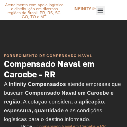
Atendimento com apoio logístico
e distribuição em diversas
regiões do Brasil: PR, RS, SC,
GO, TO e MT.
FORNECIMENTO DE COMPENSADO NAVAL
Compensado Naval em
Caroebe - RR
A
Infinity Compensados
atende empresas que
buscam
Compensado Naval em Caroebe e
região
. A cotação considera a
aplicação,
espessura, quantidade
e as condições
logísticas para o destino informado.
Home
»
Compensado Naval em Caroebe – RR