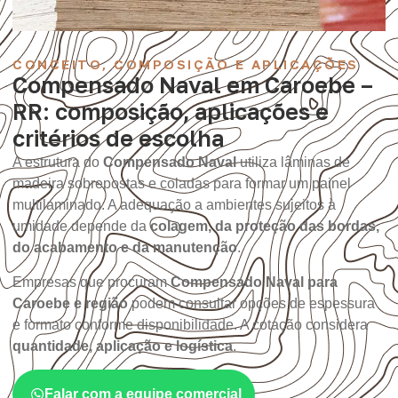
CONCEITO, COMPOSIÇÃO E APLICAÇÕES
Compensado Naval em Caroebe –
RR: composição, aplicações e
critérios de escolha
A estrutura do
Compensado Naval
utiliza lâminas de
madeira sobrepostas e coladas para formar um painel
multilaminado. A adequação a ambientes sujeitos à
umidade depende da
colagem, da proteção das bordas,
do acabamento e da manutenção
.
Empresas que procuram
Compensado Naval para
Caroebe e região
podem consultar opções de espessura
e formato conforme disponibilidade. A cotação considera
quantidade, aplicação e logística
.
Falar com a equipe comercial