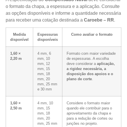
o formato da chapa, a espessura e a aplicação. Consulte
as opções disponíveis e informe a quantidade necessária
para receber uma cotação destinada a
Caroebe – RR
.
Medida
Espessuras
Como avaliar o formato
disponível
disponíveis
1,60 ×
4 mm, 6
Formato com maior variedade
2,20 m
mm, 10
de espessuras. A escolha
mm, 12
deve considerar a
aplicação,
mm, 15
a rigidez necessária, a
mm, 18
disposição dos apoios e o
mm, 20
plano de corte
.
mm, 25 mm
e 30 mm
1,60 ×
4 mm, 10
Considere o formato maior
2,50 m
mm, 15
quando ele contribuir para o
mm, 18
aproveitamento da chapa e
mm, 20
para a redução de cortes ou
mm, 25 mm
junções no projeto.