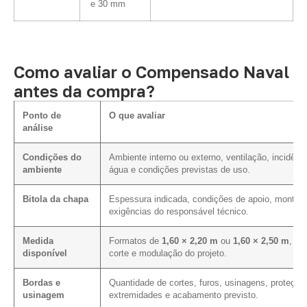
e 30 mm
Como avaliar o Compensado Naval
antes da compra?
Ponto de
O que avaliar
análise
Condições do
Ambiente interno ou externo, ventilação, incidênc
ambiente
água e condições previstas de uso.
Bitola da chapa
Espessura indicada, condições de apoio, montag
exigências do responsável técnico.
Medida
Formatos de
1,60 × 2,20 m
ou
1,60 × 2,50 m
, pl
disponível
corte e modulação do projeto.
Bordas e
Quantidade de cortes, furos, usinagens, proteção
usinagem
extremidades e acabamento previsto.