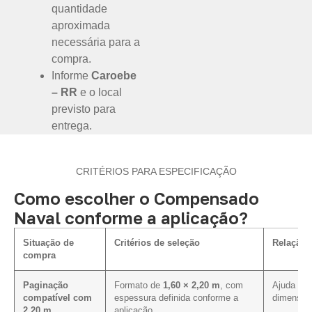
quantidade
aproximada
necessária para a
compra.
Informe
Caroebe
– RR
e o local
previsto para
entrega.
CRITÉRIOS PARA ESPECIFICAÇÃO
Como escolher o Compensado
Naval conforme a aplicação?
Situação de
Critérios de seleção
Relação 
compra
Paginação
Formato de
1,60 × 2,20 m
, com
Ajuda a a
compatível com
espessura definida conforme a
dimensões
2,20 m
aplicação.