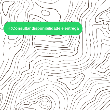
de
marcenaria, indústria, transporte e revestimento
sujeitos à umidade. A escolha deve considerar a aplicação,
a espessura, o acabamento e as características
documentadas do painel.
Consultar disponibilidade e entrega
Critérios técnicos de uso
Escolha a medida considerando aplicação, apoios,
montagem e especificação técnica.
Planeje o corte conforme os formatos
1,60 × 2,20 m e
1,60 × 2,50 m
, sujeitos à disponibilidade.
Proteja cortes, furos e extremidades com a
selagem
indicada para o projeto
.
Armazene as chapas em local
coberto, seco,
ventilado e com apoio nivelado
.
Valide com o responsável técnico qualquer uso que