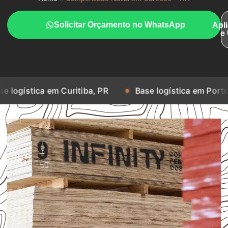
Solicitar Orçamento no WhatsApp
Apl
e
 em Curitiba, PR
Base logística em Porto Alegre, RS