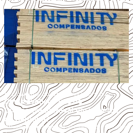
APLICAÇÕES DO COMPENSADO NAVAL
Como avaliar o uso do
Compensado Naval em projetos
de Caroebe?
O
Compensado Naval
pode ser considerado em projetos