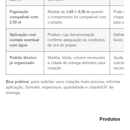
Paginação
Medida de
1,60 × 2,50 m
quando
Pode melh
compatível com
o comprimento for compatível com
chapa em
2,50 m
o projeto.
para essa
Aplicação com
Produto cuja documentação
Define os
contato eventual
confirme adequação às condições
faces, co
com água
de uso do projeto.
Pedido técnico
Medida, bitola, volume necessário
Ajuda a r
já organizado
e cidade de entrega definidos para
solicitaçã
cotação.
necessári
Boa prática:
para solicitar uma cotação mais precisa, informe
aplicação, formato, espessura, quantidade e cidade/UF de
entrega.
Compare as alternativas em nosso mix de
Produtos
e
selecione o tipo de chapa mais compatível para sua