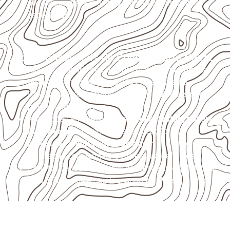
envolva carga, exposição intensa ou requisitos
específicos.
Usos profissionais do Compensado Naval
Móveis, divisórias e componentes de
marcenaria
técnica
, conforme exposição e acabamento.
Revestimentos internos, painéis e divisórias para
projetos profissionais.
Aplicações em
carrocerias, implementos, trailers e
motorhomes
, conforme especificação.
Indústrias e linhas de montagem
que necessitam
de chapas com formato e espessura definidos.
Projetos náuticos específicos, desde que validados
pela ficha técnica e pelo responsável pelo projeto.