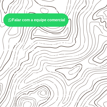
compatíveis com o projeto. A Infinity orienta a compra
conforme
aplicação, medida, quantidade e destino
.
Falar com a equipe comercial
Cuidados com corte, acabamento e
armazenamento
Confirme se a
espessura e o formato
são
compatíveis com o projeto.
Planeje o corte conforme os formatos
1,60 × 2,20 m e
1,60 × 2,50 m
, sujeitos à disponibilidade.
Proteja cortes, furos e extremidades com a
selagem
indicada para o projeto
.
Armazene as chapas em local
coberto, seco,
ventilado e com apoio nivelado
.
Consulte a ficha técnica antes de aplicações
externas, estruturais ou sujeitas a contato frequente