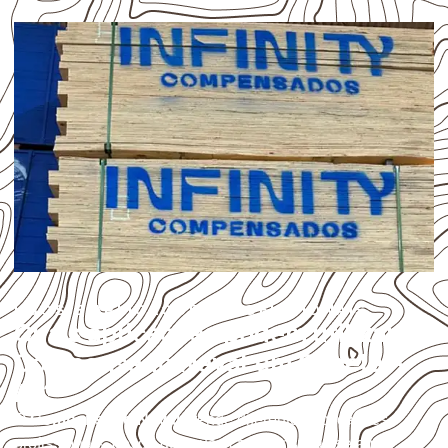
USOS E APLICAÇÕES PROFISSIONAIS
Quais aplicações podem utilizar
Compensado Naval em Capela –
AL?
O
Compensado Naval
atende diferentes aplicações
profissionais, desde que suas características sejam