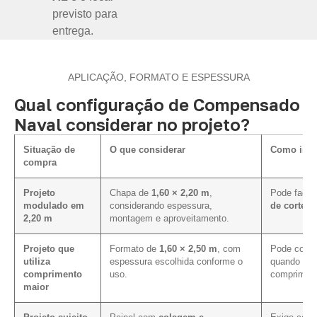
previsto para
entrega.
APLICAÇÃO, FORMATO E ESPESSURA
Qual configuração de Compensado
Naval considerar no projeto?
Situação de
O que considerar
Como influ
compra
Projeto
Chapa de
1,60 × 2,20 m
,
Pode facili
modulado em
considerando espessura,
de corte e
2,20 m
montagem e aproveitamento.
Projeto que
Formato de
1,60 × 2,50 m
, com
Pode contri
utiliza
espessura escolhida conforme o
quando a p
comprimento
uso.
compriment
maior