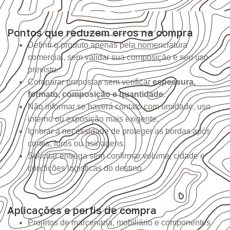
Pontos que reduzem erros na compra
Definir o produto apenas pela nomenclatura
comercial, sem validar sua composição e seu uso
previsto.
Comparar propostas sem verificar
espessura,
formato, composição e quantidade
.
Não informar se haverá contato com umidade, uso
interno ou exposição mais exigente.
Ignorar a necessidade de proteger as bordas após
cortes, furos ou usinagens.
Solicitar entrega sem confirmar volume, cidade e
condições logísticas do destino.
Aplicações e perfis de compra
Projetos de marcenaria, mobiliário e componentes