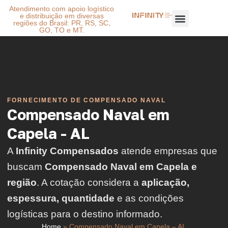
Atendimento com apoio logístico
e distribuição em diversas
regiões do Brasil: PR, RS, SC,
GO, TO e MT.
FORNECIMENTO DE COMPENSADO NAVAL
Compensado Naval em
Capela - AL
A
Infinity Compensados
atende empresas que
buscam
Compensado Naval em Capela e
região
. A cotação considera a
aplicação,
espessura, quantidade
e as condições
logísticas para o destino informado.
Home
»
Compensado Naval em Capela – AL