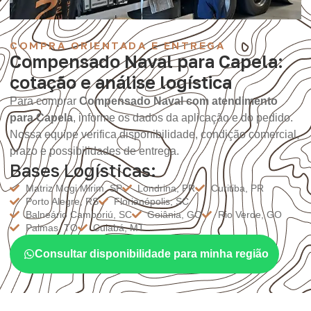
COMPRA ORIENTADA E ENTREGA
Compensado Naval para Capela:
cotação e análise logística
Para comprar
Compensado Naval com atendimento
para Capela
, informe os dados da aplicação e do pedido.
Nossa equipe verifica disponibilidade, condição comercial,
prazo e possibilidades de entrega.
Bases Logísticas:
Matriz Mogi Mirim, SP
Londrina, PR
Curitiba, PR
Porto Alegre, RS
Florianópolis, SC
Balneário Camboriú, SC
Goiânia, GO
Rio Verde, GO
Palmas, TO
Cuiabá, MT
Consultar disponibilidade para minha região