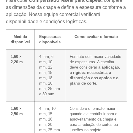
Para cotar
Compensado Naval para Capela
, compare
as dimensões da chapa e defina a espessura conforme a
aplicação. Nossa equipe comercial verificará
disponibilidade e condições logísticas.
Medida
Espessuras
Como avaliar o formato
disponível
disponíveis
1,60 ×
4 mm, 6
Formato com maior variedade
2,20 m
mm, 10
de espessuras. A escolha
mm, 12
deve considerar a
aplicação,
mm, 15
a rigidez necessária, a
mm, 18
disposição dos apoios e o
mm, 20
plano de corte
.
mm, 25 mm
e 30 mm
1,60 ×
4 mm, 10
Considere o formato maior
2,50 m
mm, 15
quando ele contribuir para o
mm, 18
aproveitamento da chapa e
mm, 20
para a redução de cortes ou
mm, 25 mm
junções no projeto.