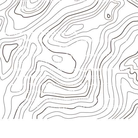
com água.
Aplicações relacionadas
Marcenaria e fabricação de móveis
destinados a
ambientes sujeitos à umidade.
Revestimentos internos, painéis e divisórias para
projetos profissionais.
Aplicações em
carrocerias, implementos, trailers e
motorhomes
, conforme especificação.
Uso industrial em embalagens, caixas, montagem e
proteção de equipamentos.
Aplicações relacionadas ao setor náutico, sem
presumir uso submerso ou impermeabilidade total.