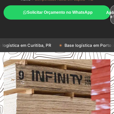
Solicitar Orçamento no WhatsApp
Apl
e
em Curitiba, PR
Base logística em Porto Alegre, RS