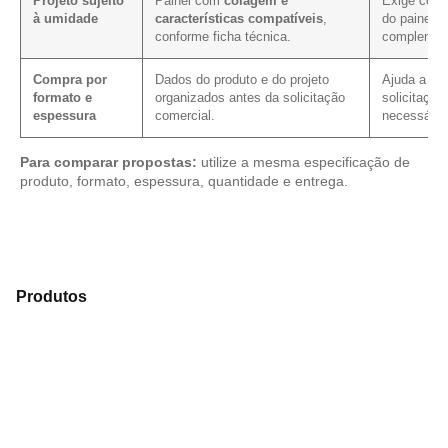
Projeto sujeito
Painel com
colagem e
Exige conf
à umidade
características compatíveis
,
do painel e
conforme ficha técnica.
complemen
Compra por
Dados do produto e do projeto
Ajuda a red
formato e
organizados antes da solicitação
solicitação
espessura
comercial.
necessário
Para comparar propostas:
utilize a mesma especificação de
produto, formato, espessura, quantidade e entrega.
Compare os modelos disponíveis em nosso mix de
Produtos
e identifique o tipo de chapa mais compatível
para sua demanda.
Compensado Plastificado
Plastificado 2 Processos
Compensado Plywood
Madeirite Resinado Fenólico
Madeirite Resinado Cola Branca
OSB Tapume
OSB Home Plus
OSB Induplac