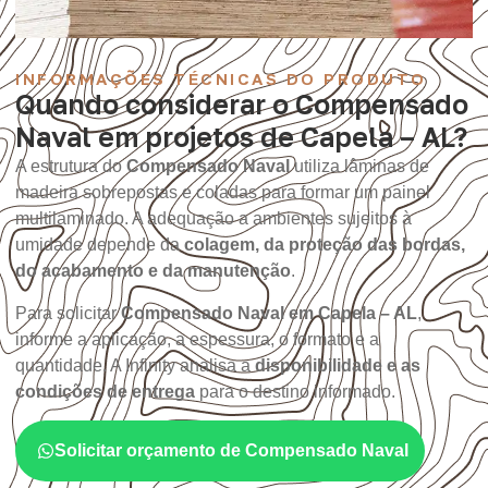
INFORMAÇÕES TÉCNICAS DO PRODUTO
Quando considerar o Compensado
Naval em projetos de Capela – AL?
A estrutura do
Compensado Naval
utiliza lâminas de
madeira sobrepostas e coladas para formar um painel
multilaminado. A adequação a ambientes sujeitos à
umidade depende da
colagem, da proteção das bordas,
do acabamento e da manutenção
.
Para solicitar
Compensado Naval em Capela – AL
,
informe a aplicação, a espessura, o formato e a
quantidade. A Infinity analisa a
disponibilidade e as
condições de entrega
para o destino informado.
Solicitar orçamento de Compensado Naval