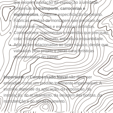
que exigem avaliação da exposição à umidade.
Empresas de
transporte, carrocerias e
implementos
, conforme especificação do projeto.
Fábricas e linhas de montagem que precisam de
chapas com medidas e espessuras definidas.
Compradores, suprimentos e revendas que precisam
cotar chapas por formato, espessura e quantidade.
Aplicações relacionadas ao setor náutico, desde que
validadas pelo projeto e pelas características
documentadas do painel.
Importante:
o
Compensado Naval
não deve ser
entendido como um produto totalmente impermeável. A
escolha depende da aplicação, da exposição, da
instalação, do acabamento, da selagem das bordas, da
manutenção e do armazenamento.