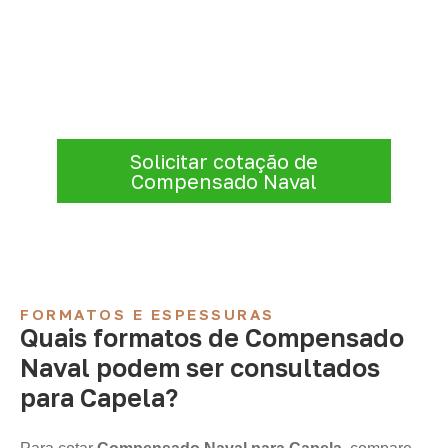
Compensado Naval para seu
projeto: consulte as opções
Para solicitar
Compensado Naval em
Capela – AL
, envie os dados do projeto. A
cotação será analisada conforme produto,
quantidade e destino.
Solicitar cotação de
Compensado Naval
FORMATOS E ESPESSURAS
Quais formatos de Compensado
Naval podem ser consultados
para Capela?