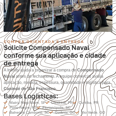
COMPRA ORIENTADA E ENTREGA
Solicite Compensado Naval
conforme sua aplicação e cidade
de entrega
A Infinity ajuda a organizar a compra de
Compensado
Naval
antes do fechamento. A equipe comercial avalia
aplicação, medida, espessura, quantidade e logística para
Canindé de São Francisco
.
Bases Logísticas:
Matriz Mogi Mirim, SP
Londrina, PR
Curitiba, PR
Porto Alegre, RS
Florianópolis, SC
Balneário Camboriú, SC
Goiânia, GO
Rio Verde, GO