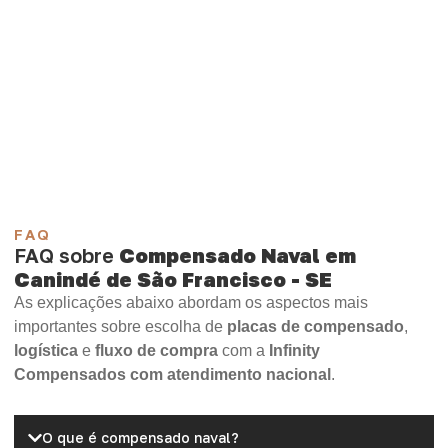
encontre o tipo de chapa mais indicado para sua
necessidade.
Compensado Plastificado
Plastificado 2 Processos
Compensado Plywood
Madeirite Resinado Fenólico
Madeirite Resinado Cola Branca
OSB Tapume
OSB Home Plus
OSB Induplac
FAQ
FAQ sobre
Compensado Naval em
Canindé de São Francisco - SE
As explicações abaixo abordam os aspectos mais
importantes sobre escolha de
placas de compensado
,
logística
e
fluxo de compra
com a
Infinity
Compensados com atendimento nacional
.
O que é compensado naval?