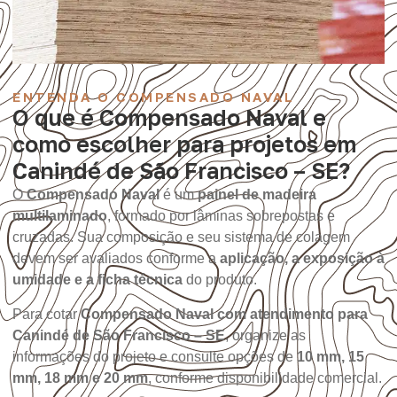
ENTENDA O COMPENSADO NAVAL
O que é Compensado Naval e
como escolher para projetos em
Canindé de São Francisco – SE?
O
Compensado Naval
é um
painel de madeira
multilaminado
, formado por lâminas sobrepostas e
cruzadas. Sua composição e seu sistema de colagem
devem ser avaliados conforme a
aplicação, a exposição à
umidade e a ficha técnica
do produto.
Para cotar
Compensado Naval com atendimento para
Canindé de São Francisco – SE
, organize as
informações do projeto e consulte opções de
10 mm, 15
mm, 18 mm e 20 mm
, conforme disponibilidade comercial.