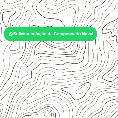
O
Compensado Naval
atende diferentes aplicações
profissionais, desde que suas características sejam
compatíveis com o projeto. A Infinity orienta a compra
conforme
aplicação, medida, quantidade e destino
.
Solicitar cotação de Compensado Naval
Cuidados com corte, acabamento e
armazenamento
Escolha a medida considerando aplicação, apoios,
montagem e especificação técnica.
Organize o plano de corte de acordo com as
dimensões disponíveis e o aproveitamento
necessário.
Proteja cortes, furos e extremidades com a
selagem
indicada para o projeto
.
Evite contato direto com o solo, chuva, umidade