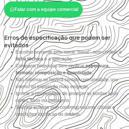
Falar com a equipe comercial
Erros de especificação que podem ser
evitados
Escolher somente pelo nome “naval”, sem conferir a
ficha técnica
e a aplicação.
Comparar propostas sem verificar
espessura,
formato, composição e quantidade
.
Não informar se haverá contato com umidade, uso
interno ou exposição mais exigente.
Ignorar a necessidade de proteger as bordas após
cortes, furos ou usinagens.
Solicitar entrega sem confirmar volume, cidade e
condições logísticas do destino.