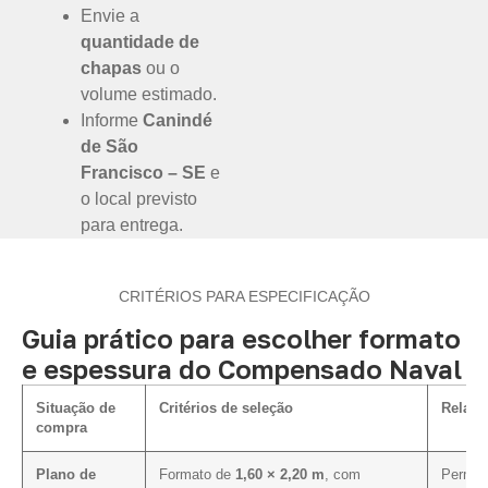
Envie a
quantidade de
chapas
ou o
volume estimado.
Informe
Canindé
de São
Francisco – SE
e
o local previsto
para entrega.
CRITÉRIOS PARA ESPECIFICAÇÃO
Guia prático para escolher formato
e espessura do Compensado Naval
Situação de
Critérios de seleção
Relaçã
compra
Plano de
Formato de
1,60 × 2,20 m
, com
Permite