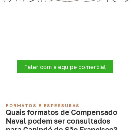
Precisa de Compensado Naval
para sua empresa?
Para solicitar
Compensado Naval em
Canindé de São Francisco – SE
, envie os
dados do projeto. A cotação será analisada
conforme produto, quantidade e destino.
Falar com a equipe comercial
FORMATOS E ESPESSURAS
Quais formatos de Compensado
Naval podem ser consultados
para Canindé de São Francisco?