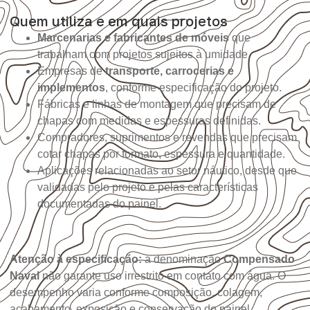
Quem utiliza e em quais projetos
Marcenarias e fabricantes de móveis
que
trabalham com projetos sujeitos à umidade.
Empresas de
transporte, carrocerias e
implementos
, conforme especificação do projeto.
Fábricas e linhas de montagem que precisam de
chapas com medidas e espessuras definidas.
Compradores, suprimentos e revendas que precisam
cotar chapas por formato, espessura e quantidade.
Aplicações relacionadas ao setor náutico, desde que
validadas pelo projeto e pelas características
documentadas do painel.
Atenção à especificação:
a denominação
Compensado
Naval
não garante uso irrestrito em contato com água. O
desempenho varia conforme composição, colagem,
acabamento, exposição e conservação do painel.