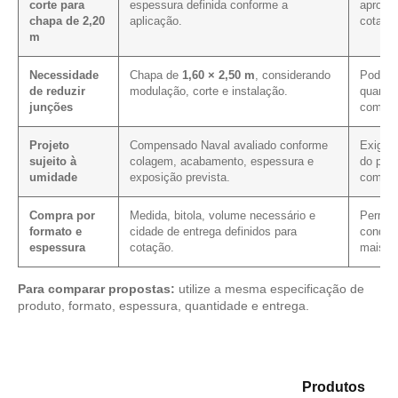
corte para
espessura definida conforme a
aprovei
chapa de 2,20
aplicação.
cotaçã
m
Necessidade
Chapa de
1,60 × 2,50 m
, considerando
Pode co
de reduzir
modulação, corte e instalação.
quando 
junções
compri
Projeto
Compensado Naval avaliado conforme
Exige c
sujeito à
colagem, acabamento, espessura e
do pain
umidade
exposição prevista.
comple
Compra por
Medida, bitola, volume necessário e
Permite
formato e
cidade de entrega definidos para
condiçã
espessura
cotação.
mais cl
Para comparar propostas:
utilize a mesma especificação de
produto, formato, espessura, quantidade e entrega.
Explore as opções em nosso portfólio de
Produtos
e