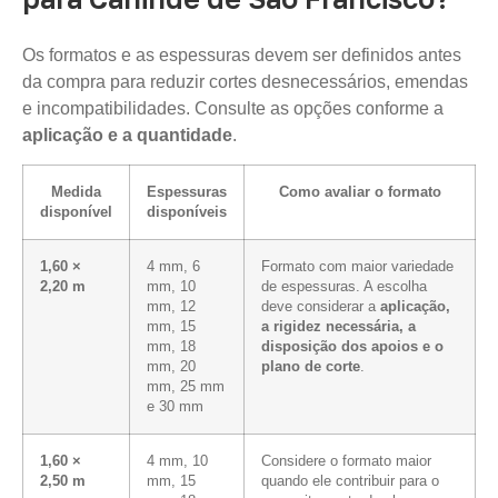
Os formatos e as espessuras devem ser definidos antes
da compra para reduzir cortes desnecessários, emendas
e incompatibilidades. Consulte as opções conforme a
aplicação e a quantidade
.
Medida
Espessuras
Como avaliar o formato
disponível
disponíveis
1,60 ×
4 mm, 6
Formato com maior variedade
2,20 m
mm, 10
de espessuras. A escolha
mm, 12
deve considerar a
aplicação,
mm, 15
a rigidez necessária, a
mm, 18
disposição dos apoios e o
mm, 20
plano de corte
.
mm, 25 mm
e 30 mm
1,60 ×
4 mm, 10
Considere o formato maior
2,50 m
mm, 15
quando ele contribuir para o