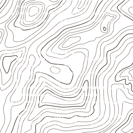
acumulada e apoios desnivelados.
Valide com o responsável técnico qualquer uso que
envolva carga, exposição intensa ou requisitos
específicos.
Aplicações relacionadas
Marcenaria e fabricação de móveis
destinados a
ambientes sujeitos à umidade.
Revestimentos internos, painéis e divisórias para
projetos profissionais.
Aplicações em
carrocerias, implementos, trailers e
motorhomes
, conforme especificação.
Uso industrial em embalagens, caixas, montagem e
proteção de equipamentos.
Projetos náuticos específicos, desde que validados
pela ficha técnica e pelo responsável pelo projeto.