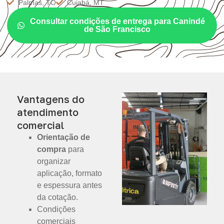
Palmas, TO
Cuiabá, MT
Consultar condições de entrega para Canindé
de São Francisco
Vantagens do
atendimento
comercial
Orientação de
compra
para
organizar
aplicação, formato
e espessura antes
da cotação.
Condições
comerciais