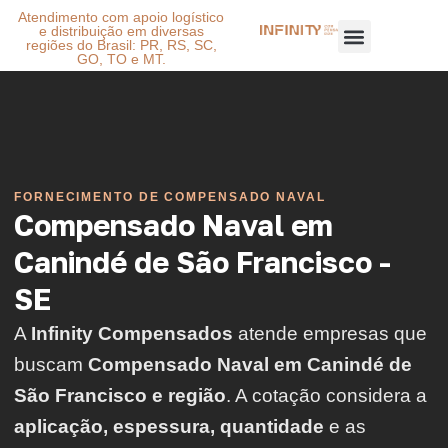
Atendimento com apoio logístico
e distribuição em diversas
regiões do Brasil: PR, RS, SC,
GO, TO e MT.
FORNECIMENTO DE COMPENSADO NAVAL
Compensado Naval em
Canindé de São Francisco -
SE
A
Infinity Compensados
atende empresas que
buscam
Compensado Naval em Canindé de
São Francisco e região
. A cotação considera a
aplicação, espessura, quantidade
e as