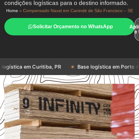
condições logísticas para o destino informado.
Home
»
Compensado Naval em Canindé de São Francisco – SE
Solicitar Orçamento no WhatsApp
Apl
e
m Curitiba, PR
Base logística em Porto Alegre, RS