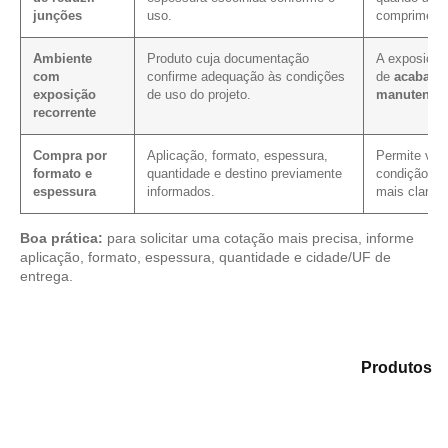
junções
uso.
comprimento
Ambiente
Produto cuja documentação
A exposição
com
confirme adequação às condições
de
acabame
exposição
de uso do projeto.
manutençã
recorrente
Compra por
Aplicação, formato, espessura,
Permite verif
formato e
quantidade e destino previamente
condição co
espessura
informados.
mais clareza
Boa prática:
para solicitar uma cotação mais precisa, informe
aplicação, formato, espessura, quantidade e cidade/UF de
entrega.
Analise as alternativas em nosso portfólio de
Produtos
e selecione o tipo de chapa mais adequado para sua
demanda.