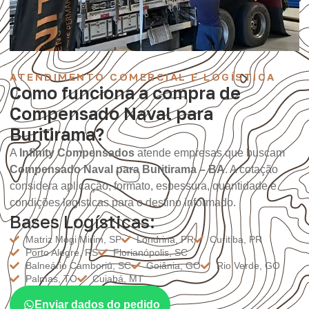
ATENDIMENTO COMERCIAL E LOGÍSTICA
Como funciona a compra de
Compensado Naval para
Buritirama?
A
Infinity Compensados
atende empresas que buscam
Compensado Naval para Buritirama – BA
. A cotação
considera aplicação, formato, espessura, quantidade e
condições logísticas para o destino informado.
Bases Logísticas:
Matriz Mogi Mirim, SP
Londrina, PR
Curitiba, PR
Porto Alegre, RS
Florianópolis, SC
Balneário Camboriú, SC
Goiânia, GO
Rio Verde, GO
Palmas, TO
Cuiabá, MT
Enviar dados do pedido