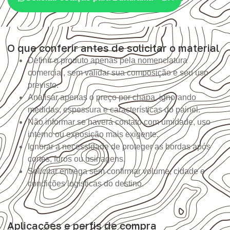
O que conferir antes de solicitar o material
Definir o produto apenas pela nomenclatura
comercial, sem validar sua composição e seu uso
previsto.
Analisar apenas o preço por chapa, ignorando
medidas, espessura e características do painel.
Não informar se haverá contato com umidade, uso
interno ou exposição mais exigente.
Ignorar a necessidade de proteger as bordas após
cortes, furos ou usinagens.
Solicitar entrega sem confirmar volume, cidade e
condições logísticas do destino.
Aplicações e perfis de compra