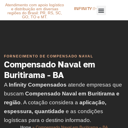
Atendimento com apoio logístico
e distribuição em diversas
regiões do Brasil: PR, RS, SC,
GO, TO e MT.
FORNECIMENTO DE COMPENSADO NAVAL
Compensado Naval em
Buritirama - BA
A
Infinity Compensados
atende empresas que
buscam
Compensado Naval em Buritirama e
região
. A cotação considera a
aplicação,
espessura, quantidade
e as condições
logísticas para o destino informado.
Home
»
Compensado Naval em Buritirama – BA