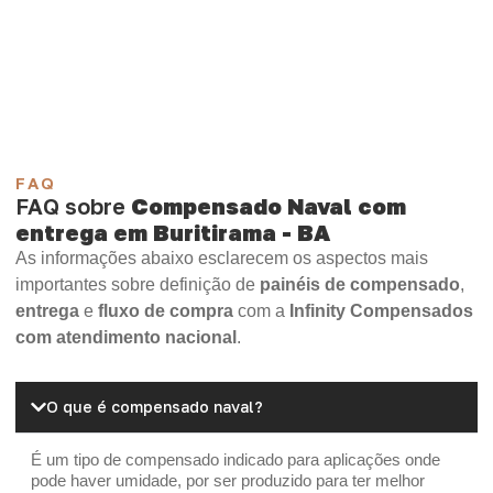
Compensado Plastificado
Plastificado 2 Processos
Compensado Plywood
Madeirite Resinado Fenólico
Madeirite Resinado Cola Branca
OSB Tapume
OSB Home Plus
OSB Induplac
FAQ
FAQ sobre
Compensado Naval com
entrega em Buritirama - BA
As informações abaixo esclarecem os aspectos mais
importantes sobre definição de
painéis de compensado
,
entrega
e
fluxo de compra
com a
Infinity Compensados
com atendimento nacional
.
O que é compensado naval?
É um tipo de compensado indicado para aplicações onde
pode haver umidade, por ser produzido para ter melhor