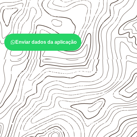
Empresas que procuram
Compensado Naval em
Buritirama
devem avaliar onde a chapa será instalada,
qual será o contato com umidade e quais cuidados de
acabamento serão necessários. Espessura, formato e
quantidade também interferem na compra.
Enviar dados da aplicação
O que interfere no desempenho
Escolha a medida considerando aplicação, apoios,
montagem e especificação técnica.
Planeje o corte conforme os formatos
1,60 × 2,20 m e
1,60 × 2,50 m
, sujeitos à disponibilidade.
Considere acabamento e proteção das bordas após
qualquer corte ou usinagem.
Armazene as chapas em local
coberto, seco,
ventilado e com apoio nivelado
.