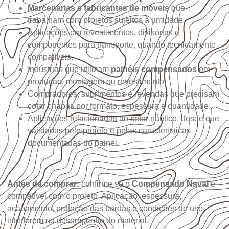
Marcenarias e fabricantes de móveis
que
trabalham com projetos sujeitos à umidade.
Aplicações em revestimentos, divisórias e
componentes para transporte, quando tecnicamente
compatíveis.
Indústrias que utilizam
painéis compensados
em
produção, montagem ou revestimento.
Compradores, suprimentos e revendas que precisam
cotar chapas por formato, espessura e quantidade.
Aplicações relacionadas ao setor náutico, desde que
validadas pelo projeto e pelas características
documentadas do painel.
Antes de comprar:
confirme se o
Compensado Naval
é
compatível com o projeto. Aplicação, espessura,
acabamento, proteção das bordas e condições de uso
interferem no desempenho do material.