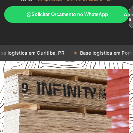
Solicitar Orçamento no WhatsApp
Apl
e
 em Curitiba, PR
Base logística em Porto Alegre, RS