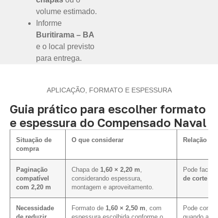
volume estimado.
Informe
Buritirama – BA
e o local previsto
para entrega.
APLICAÇÃO, FORMATO E ESPESSURA
Guia prático para escolher formato
e espessura do Compensado Naval
Situação de
O que considerar
Relação co
compra
Paginação
Chapa de
1,60 × 2,20 m
,
Pode facilit
compatível
considerando espessura,
de corte e 
com 2,20 m
montagem e aproveitamento.
Necessidade
Formato de
1,60 × 2,50 m
, com
Pode contrib
de reduzir
espessura escolhida conforme o
quando a pa