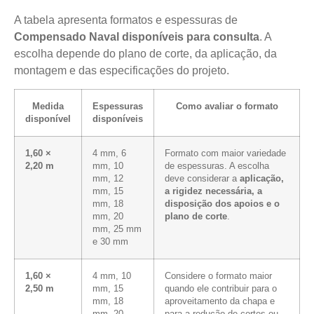
A tabela apresenta formatos e espessuras de
Compensado Naval disponíveis para consulta
. A
escolha depende do plano de corte, da aplicação, da
montagem e das especificações do projeto.
Medida
Espessuras
Como avaliar o formato
disponível
disponíveis
1,60 ×
4 mm, 6
Formato com maior variedade
2,20 m
mm, 10
de espessuras. A escolha
mm, 12
deve considerar a
aplicação,
mm, 15
a rigidez necessária, a
mm, 18
disposição dos apoios e o
mm, 20
plano de corte
.
mm, 25 mm
e 30 mm
1,60 ×
4 mm, 10
Considere o formato maior
2,50 m
mm, 15
quando ele contribuir para o
mm, 18
aproveitamento da chapa e