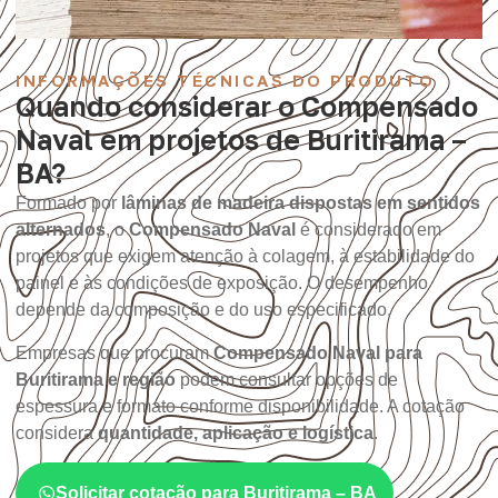
INFORMAÇÕES TÉCNICAS DO PRODUTO
Quando considerar o Compensado
Naval em projetos de Buritirama –
BA?
Formado por
lâminas de madeira dispostas em sentidos
alternados
, o
Compensado Naval
é considerado em
projetos que exigem atenção à colagem, à estabilidade do
painel e às condições de exposição. O desempenho
depende da composição e do uso especificado.
Empresas que procuram
Compensado Naval para
Buritirama e região
podem consultar opções de
espessura e formato conforme disponibilidade. A cotação
considera
quantidade, aplicação e logística
.
Solicitar cotação para Buritirama – BA