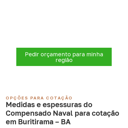
Precisa de Compensado Naval
para sua empresa?
Antes de fechar a compra, confirme se a
espessura, o formato e a aplicação
estão alinhados à necessidade. Envie as
informações para receber uma cotação.
Pedir orçamento para minha
região
OPÇÕES PARA COTAÇÃO
Medidas e espessuras do
Compensado Naval para cotação
em Buritirama – BA