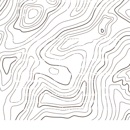
Valide com o responsável técnico qualquer uso que
envolva carga, exposição intensa ou requisitos
específicos.
Usos profissionais do Compensado Naval
Móveis, divisórias e componentes de
marcenaria
técnica
, conforme exposição e acabamento.
Revestimentos, paredes, pisos e divisórias
,
quando compatíveis com a ficha técnica.
Aplicações em
carrocerias, implementos, trailers e
motorhomes
, conforme especificação.
Indústrias e linhas de montagem
que necessitam
de chapas com formato e espessura definidos.
Aplicações relacionadas ao setor náutico, sem
presumir uso submerso ou impermeabilidade total.