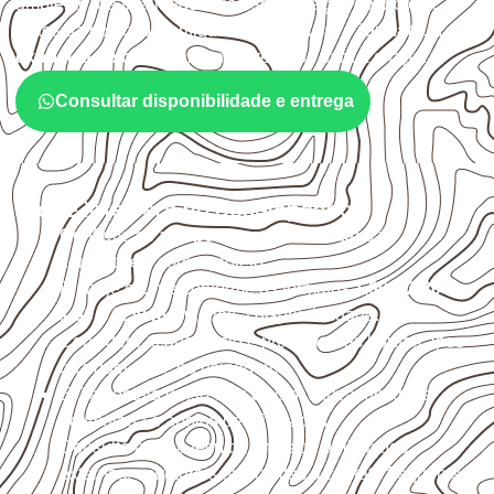
ambiente, da finalidade e da especificação do projeto.
Antes da cotação, verifique a
espessura, o formato, a
exposição e o acabamento
previstos para a chapa.
Consultar disponibilidade e entrega
O que interfere no desempenho
Confirme se a
espessura e o formato
são
compatíveis com o projeto.
Planeje o corte conforme os formatos
1,60 × 2,20 m e
1,60 × 2,50 m
, sujeitos à disponibilidade.
Considere acabamento e proteção das bordas após
qualquer corte ou usinagem.
Evite contato direto com o solo, chuva, umidade
acumulada e apoios desnivelados.
Consulte a ficha técnica antes de aplicações
externas, estruturais ou sujeitas a contato frequente