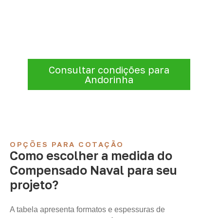
para Andorinha – BA
Antes de fechar a compra, confirme se a
espessura, o formato e a aplicação
estão alinhados à necessidade. Envie as
informações para receber uma cotação.
Consultar condições para
Andorinha
OPÇÕES PARA COTAÇÃO
Como escolher a medida do
Compensado Naval para seu
projeto?
A tabela apresenta formatos e espessuras de