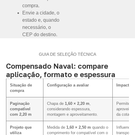
compra.
Envie a cidade, o
estado e, quando
necessário, o
CEP do destino.
GUIA DE SELEÇÃO TÉCNICA
Compensado Naval: compare
aplicação, formato e espessura
Situação de
Configuração a avaliar
Impacto n
compra
Paginação
Chapa de
1,60 × 2,20 m
,
Permite av
compatível
considerando espessura,
aproveitam
com 2,20 m
montagem e aproveitamento.
da cotação
Projeto que
Medida de
1,60 × 2,50 m
quando o
Influencia 
utiliza
comprimento for compatível com o
transporte