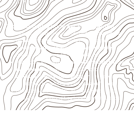
com água.
Onde o produto pode ser considerado
Móveis, divisórias e componentes de
marcenaria
técnica
, conforme exposição e acabamento.
Revestimentos, paredes, pisos e divisórias
,
quando compatíveis com a ficha técnica.
Aplicações em
carrocerias, implementos, trailers e
motorhomes
, conforme especificação.
Indústrias e linhas de montagem
que necessitam
de chapas com formato e espessura definidos.
Aplicações relacionadas ao setor náutico, sem
presumir uso submerso ou impermeabilidade total.
Consulte Compensado Naval