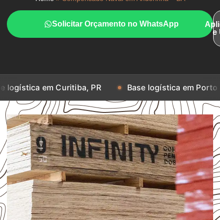
Solicitar Orçamento no WhatsApp
Apl
e
m Curitiba, PR
Base logística em Porto Alegre, RS