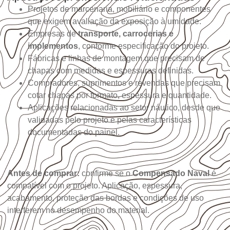
Projetos de marcenaria, mobiliário e componentes
que exigem avaliação da exposição à umidade.
Empresas de
transporte, carrocerias e
implementos
, conforme especificação do projeto.
Fábricas e linhas de montagem que precisam de
chapas com medidas e espessuras definidas.
Compradores, suprimentos e revendas que precisam
cotar chapas por formato, espessura e quantidade.
Aplicações relacionadas ao setor náutico, desde que
validadas pelo projeto e pelas características
documentadas do painel.
Antes de comprar:
confirme se o
Compensado Naval
é
compatível com o projeto. Aplicação, espessura,
acabamento, proteção das bordas e condições de uso
interferem no desempenho do material.