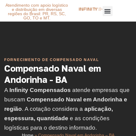
Atendimento com apoio logístico
e distribuição em diversas
regiões do Brasil: PR, RS, SC,
GO, TO e MT.
FORNECIMENTO DE COMPENSADO NAVAL
Compensado Naval em
Andorinha - BA
A
Infinity Compensados
atende empresas que
buscam
Compensado Naval em Andorinha e
região
. A cotação considera a
aplicação,
espessura, quantidade
e as condições
logísticas para o destino informado.
Home
»
Compensado Naval em Andorinha – BA