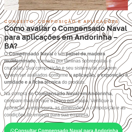
CONCEITO, COMPOSIÇÃO E APLICAÇÕES
Como avaliar o Compensado Naval
para aplicações em Andorinha –
BA?
O
Compensado Naval
é um
painel de madeira
multilaminado
, formado por lâminas sobrepostas e
cruzadas. Sua composição e seu sistema de colagem
devem ser avaliados conforme a
aplicação, a exposição à
umidade e a ficha técnica
do produto.
Na compra de
Compensado Naval em Andorinha
,
compare mais do que o preço por chapa. Verifique a
aplicação, a espessura, as dimensões, a composição e as
condições de entrega para sua empresa.
Consultar Compensado Naval para Andorinha