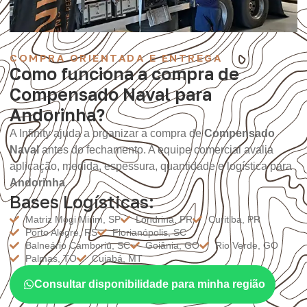
COMPRA ORIENTADA E ENTREGA
Como funciona a compra de
Compensado Naval para
Andorinha?
A Infinity ajuda a organizar a compra de
Compensado
Naval
antes do fechamento. A equipe comercial avalia
aplicação, medida, espessura, quantidade e logística para
Andorinha
.
Bases Logísticas:
Matriz Mogi Mirim, SP
Londrina, PR
Curitiba, PR
Porto Alegre, RS
Florianópolis, SC
Balneário Camboriú, SC
Goiânia, GO
Rio Verde, GO
Palmas, TO
Cuiabá, MT
Consultar disponibilidade para minha região