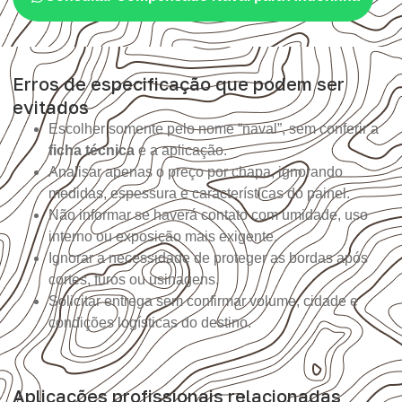
Erros de especificação que podem ser
evitados
Escolher somente pelo nome “naval”, sem conferir a
ficha técnica
e a aplicação.
Analisar apenas o preço por chapa, ignorando
medidas, espessura e características do painel.
Não informar se haverá contato com umidade, uso
interno ou exposição mais exigente.
Ignorar a necessidade de proteger as bordas após
cortes, furos ou usinagens.
Solicitar entrega sem confirmar volume, cidade e
condições logísticas do destino.
Aplicações profissionais relacionadas