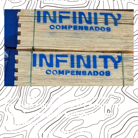
USOS E APLICAÇÕES PROFISSIONAIS
Quando considerar o Compensado
Naval para uma aplicação em
Andorinha?
A utilização do
Compensado Naval
depende do