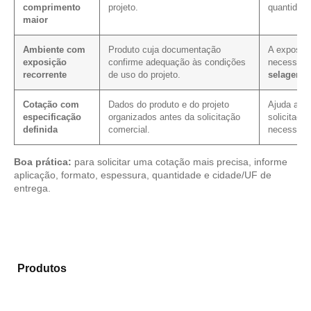
comprimento
projeto.
quantidade
maior
Ambiente com
Produto cuja documentação
A exposiçã
exposição
confirme adequação às condições
necessida
recorrente
de uso do projeto.
selagem 
Cotação com
Dados do produto e do projeto
Ajuda a re
especificação
organizados antes da solicitação
solicitaçã
definida
comercial.
necessário
Boa prática:
para solicitar uma cotação mais precisa, informe
aplicação, formato, espessura, quantidade e cidade/UF de
entrega.
Explore os modelos disponíveis em nosso mix de
Produtos
e selecione o produto mais adequado para
sua necessidade.
Compensado Plastificado
Plastificado 2 Processos