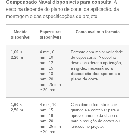
Compensado Naval disponíveis para consulta
. A
escolha depende do plano de corte, da aplicação, da
montagem e das especificações do projeto.
Medida
Espessuras
Como avaliar o formato
disponível
disponíveis
1,60 ×
4 mm, 6
Formato com maior variedade
2,20 m
mm, 10
de espessuras. A escolha
mm, 12
deve considerar a
aplicação,
mm, 15
a rigidez necessária, a
mm, 18
disposição dos apoios e o
mm, 20
plano de corte
.
mm, 25 mm
e 30 mm
1,60 ×
4 mm, 10
Considere o formato maior
2,50 m
mm, 15
quando ele contribuir para o
mm, 18
aproveitamento da chapa e
mm, 20
para a redução de cortes ou
mm, 25 mm
junções no projeto.
e 30 mm