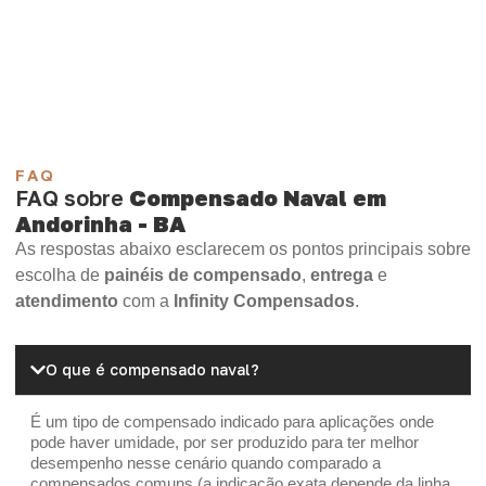
Compensado Plywood
Madeirite Resinado Fenólico
Madeirite Resinado Cola Branca
OSB Tapume
OSB Home Plus
OSB Induplac
FAQ
FAQ sobre
Compensado Naval em
Andorinha - BA
As respostas abaixo esclarecem os pontos principais sobre
escolha de
painéis de compensado
,
entrega
e
atendimento
com a
Infinity Compensados
.
O que é compensado naval?
É um tipo de compensado indicado para aplicações onde
pode haver umidade, por ser produzido para ter melhor
desempenho nesse cenário quando comparado a
compensados comuns (a indicação exata depende da linha